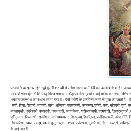
पतञ्जलि के ग्रन्थ, ईसा पूर्व दुसरी शताब्दी में रचित महाभाष्य में देवी का उल्लेख किया हे। उनका वर
४०० से ५०० ईसा में लिपिबद्ध किया गया था। बौद्ध एवं जैन ग्रंथों व कई तांत्रिक ग्रंथों, विशेष र
भगवान जगन्नाथ का स्थान बताया गया है। देवी पार्वती के अनगिनत नामों से पूजा की जाती है। देवी 
सती, शिवा, शिवानी, भगवती, तारा, अम्बिका, कात्यायनी, कामरूपा,पार्वती, उमा, महेश्वरी, दुर्गा, क
बगलामुखी, धूम्रेश्वरी, वैष्णोदेवी, जगधात्री, जगदम्बिके, श्रीजगन्मयी, परमेश्वरी, त्रिपुरसुन्दरी ,जग
पुर्णेँदुवदना, निलवाणी, सर्वमँगला, सर्वसम्पत्प्रदा,शिवपूज्या,शिवप्रिता, सर्वविध्यामयी, कोमलाँगी, 
शिवरुपिणी, स्वधा, स्वाहा, शारदेन्दुसुमनप्रभा, शरद्`ज्योत्सना, मुक्त्केशी, नँदा, गायत्री, सावित्री
के कई नाम हैँ।