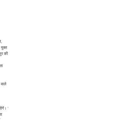
े,
युक्त
सुर की
ाता
 वाले
ंगें। '
वा
ँ