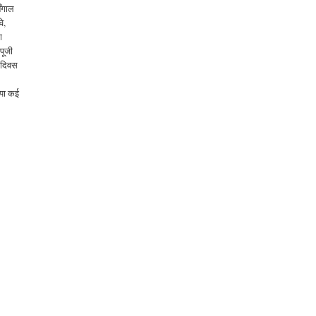
बँगाल
वे,
ा
 पूजी
९ दिवस
ा या कई