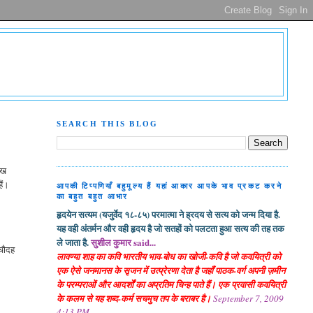
SEARCH THIS BLOG
लेख
हैं।
आपकी टिप्पणियाँ बहुमूल्य हैं यहां आकार आपके भाव प्रकट करने
का बहुत बहुत आभार
हृदयेन सत्यम (यजुर्वेद १८-८५) परमात्मा ने ह्रदय से सत्य को जन्म दिया है.
यह वही अंतर्मन और वही हृदय है जो सतहों को पलटता हुआ सत्य की तह तक
ले जाता है.
सुशील कुमार said...
 चौदह
लावण्या शाह का कवि भारतीय भाव-बोध का खोजी-कवि है जो कवयित्री को
एक ऐसे जनमानस के सृजन में उत्प्रेरणा देता है जहाँ पाठक-वर्ग अपनी ज़मीन
के परम्पराओं और आदर्शों का अप्रतिम चिन्ह पाते हैं। एक प्रवासी कवयित्री
के कलम से यह शब्द-कर्म सचमुच तप के बराबर है।
September 7, 2009
4:13 PM