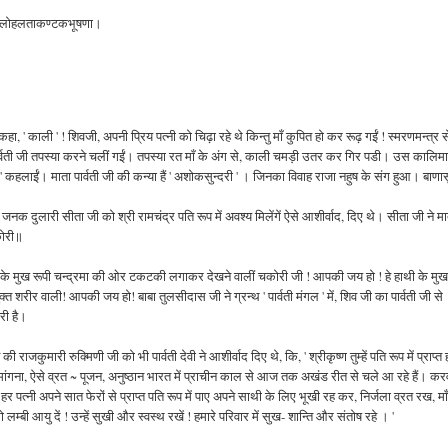
हलताकण्टकभूषणा।
ा, ' काली ' ! शिवजी, अपनी प्रिय पत्नी को चिढ़ा रहे थे किन्तु माँ कुपित हो कर रूढ़ गईं ! स्मरणमन्त्र स
पार्वती जी तपस्या करने चलीं गईं। तपस्या रत माँ के अंग से, काली चमड़ी उतर कर गिर पडी। उस कालिमा 
 गौरी ' कहलाईं। माता पार्वती जी की कन्या हैं ' अशोकसुन्दरी ' । जिनका विवाह राजा नहुष के संग हुआ। बाणा
री जनक दुलारी सीता जी को श्री रामचंद्र पति रूप में अवश्य मिलेंगें ऐसे आशीर्वाद, दिए थे। सीता जी ने म
कोरी॥
ादेवजी के मुख रूपी चन्द्रमा की ओर टकटकी लगाकर देखने वालीं चकोरी जी ! आपकी जय हो ! हे हाथी के मुख
त शरीर वाली! आपकी जय हो! बाबा तुलसीदास जी ने ग्रन्थ ' पार्वती मंगल ' में, शिव जी का पार्वती जी से
री है।
 राजकुमारी रुक्मिणी जी को भी पार्वती देवी ने आशीर्वाद दिए थे, कि, ' श्रीकृष्ण तुम्हें पति रूप में प्राप्त हो
मांगना, ऐसे व्रत ~ पूजन, अनुष्ठान भारत में प्राचीन काल से आज तक अखंड रीत से चले आ रहे हैं। कर
र पत्नी अपने सात फेरों से प्राप्त पति रूप में पाए अपने साथी के लिए भूखी रह कर, निर्जला व्रत रख, मा
ो लम्बी आयु दें ! उन्हें सुखी और स्वस्थ रखें ! हमारे परिवार में सुख- शान्ति और संतोष रहे । '