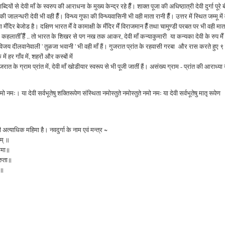
ियों से देवी माँ के स्वरुप की आराधना के मुख्य केन्द्र रहे हैँ। शाक्त पूजा की अधिष्ठात्री देवी दुर्गा पूरे 
ी जालन्धरी देवी भी वही हैँ। विन्ध्य गुफा की विन्ध्यवासिनी भी वही माता रानी हैँ। उत्तर में स्थित जम्मू में 
या मँदिर बेजोड है। दक्षिण भारत मेँ वे कामाक्षी के मँदिर मेँ विराजमान हैँ तथा चामुण्डी परबत पर भी वही मात
ार्वती कहलातीँ हैँ .. तो भारत के शिखर से पग नख तक आकर, देवी माँ कन्याकुमारी या कन्यका देवी के रुप मेँ
ध विजय दीलवानेवाली ' तुळजा भवानी ' भी वही माँ हैं। गुजरात प्रांत के रहवासी गरबा और रास करते हुए 
ं हर गाँव में, शहरों और कस्बों में
रात के ग्राम प्रांत में, देवी माँ खोडीयार स्वरूप से भी पूजी जातीं हैं। असंख्य ग्राम - प्रांत की आराध्य
नमो नमः। या देवी सर्वभूतेषु शक्तिरूपेण संस्थिता नमोस्तुते नमोस्तुते नमो नमः या देवी सर्वभूतेषु मातृ रूपेण
 की अत्याधिक महिमा है। नवदुर्गा के नाम एवं मन्त्र ~
म्‌ ॥
्तमा॥
्रुता॥
े॥