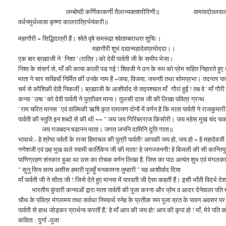
लम्बोष्ठी कर्णिकाकर्णी तैलाभ्यक्तशरीरिणी॥ वामपादोल्लसल्लो
वर्धनमूर्धध्वजा कृष्णा कालरात्रिर्भयंकरी॥
महागौरी ~ सिद्धिदात्री हैं। श्वेते वृषे समरूढा श्वेताम्बराधरा शुचिः।
महागौरी शुभं दद्यान्महादेवप्रमोददा।।
एक बार ब्रह्माजी ने ' निशा ' (रात्रि ) को देवी पार्वती जी के समीप भेजा।
निशा के संसर्ग से, माँ की काया काली पड गई ! शिवजी ने उन के रूप को प्रेम सहित निहारते हुए कह
माता ने चार सखियाँ निर्मित कीं उनके नाम हैं ~जया, विजया, जयन्ती तथा सोमप्रभा। तदन्तर 
चर्म से कौशिकी देवी निकलीं। ब्रह्माजी के आशीर्वाद से तद्पश्चात माँ गौरां हुईं ! तब वे ' माँ
कन्या ' उषा ' को देवी पार्वती ने पुत्रीवत माना। तुलसी दास जी की लिखा पवित्र ग्रन्थ
' राम चरित मानस ' एवं वाल्मिकी ऋषि कृत रामायण दोनों में वर्णन है कि माता पार्वती ने राजकुमा
पार्वती की स्तुति इन शब्दों से की थी ~~ " जय जय गिरिबरराज किसोरी। जय महेस मुख चंद च
जय गजबदन षडानन माता। जगत जननि दामिनि दुति गाता॥
भावार्थ:- हे श्रेष्ठ पर्वतों के राजा हिमाचल की पुत्री पार्वती! आपकी जय हो, जय हो ~ हे मह
गणेशजी एवं छह मुख वाले स्वामी कार्तिकेय जी की माता! हे जगज्जननी! हे बिजली की सी कान्तियुक्
पाणिग्रहण संस्कार हुआ था उस का रोचक वर्णन लिखा है. जिस का पाठ अत्यंत शुभ एवं मंगलका
" सुनु सिय सत्य असीस हमारी पूजहूँ मनकामना तुम्हारी " यह आशीर्वाद दिया
माँ पार्वती जी ने सीता जी ! जिसे देते हुए मानस में पारवती जी ऐसा कहतीं हैं। इसी भाँती विदर्भ देश की
भारतीय कुंवारी कन्याओं द्वारा माता पार्वती की पूजा करना और प्रेम व आदर देनेवाला पति 
चौथ के पवित्र मंगलमय तथा सर्वथा निस्वार्थ स्नेह के प्रतीक रूप पूजा व्रत के पावन अवसर पर ह
पार्वती से हाथ जोड़कर प्रार्थना करतीं हैं,' हे माँ आप की जय हो! आप की कृपा हो ! माँ, मेरे पति क
कविता : दुर्गा -पूजा