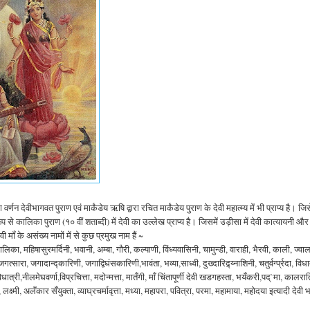
्णन देवीभागवत पुराण एवं मार्कंडेय ऋषि द्वारा रचित मार्कंडेय पुराण के देवी महात्म्य में भी प्राप्य है। जि
ूप से कालिका पुराण (१० वीं शताब्दी) में देवी का उल्लेख प्राप्य है। जिसमें उड़ीसा में देवी कात्यायनी और
माँ के असंख्य नामों में से कुछ प्रमुख नाम हैं ~
ालिका, महिषासुरमर्दिनी, भवानी, अम्बा, गौरी, कल्याणी, विंध्यवासिनी, चामुन्डी, वाराही, भैरवी, काली, ज्वा
त्सारा, जगादान्द्कारिणी, जगाद्विघंसकारिणी,भावंता, भव्या,साध्वी, दुख्दारिद्र्य्नाशिनी, चतुर्वर्ग्प्रदा, विधा
विधात्री,नीलमेघवर्णा,विप्रचित्ता, मदोन्मत्ता, मातँगी, माँ चिंतापूर्णी देवी खडगहस्ता, भयँकरी,पद्`मा, कालरात
, लक्ष्मी, अलँकार सँयुक्ता, व्याघ्रचर्मावृत्ता, मध्या, महापरा, पवित्रा, परमा, महामाया, महोदया इत्यादी देवी