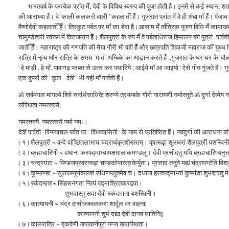
भारतवर्ष के प्रत्येक प्राँत मेँ, देवी के विविध स्वरुप की पूजा होती है। इनमें से कई स्थान, शताब्द
की आराध्या हैं। वे 'काली कलकत्ते वाली ' कहलातीं हैँ। गुजरात प्रांत में वे ही अँबा माँ हैँ। पँजाब क
वैष्णोदेवी कहलातीँ हैँ। त्रिकुट पर्बत पर माँ का डेरा है।आसाम मेँ ताँत्रिक पूजन विधि मेँ कामाख्
चामुण्डेश्वरी स्वरूप में विराजमान हैँ। शैलपुत्री के रुप मेँ वे पर्बताधिराज हिमालय की पुत्री प
जातीँ हैँ। महाराष्ट्र की गणपति की मैया गौरी भी वही हैँ और छत्रपति शिवाजी महाराज कीं युध्
रात्रि में नृत्य और रात्रि के समय माता अम्बिके का आह्वान करते हैँ ..गुजरात के घर घर के चौक मे
' हे माड़ी , हे माँ, पावागढ़ परबत से उतर कर पधारिये , आईये माँ आ जाइयो ' ऐसे गीत गूंजते हैं। गुज
एक कुलों की ' कुल - देवी ' भी यही माँ पार्वती हैं।
ॐ सर्वमंगल मांगल्ये शिवे सर्वार्थसाधिके शरण्ये त्रयम्बके गौरी नारायणी नमोस्तुते ॐ दुर्गा देव्येय 
संस्थिता नमस्तस्यै,
नमस्तस्यै, नमस्तस्यै नमो नमः।
देवी पार्वती ' विन्घ्याचल पर्वत पर ' विंध्यवासिनी ' के नाम से प्रतिष्ठित हैं। नवदुर्गा की आराधना
( १ ) शैलपुत्री ~ वन्दे वांच्छितलाभाय चंद्रार्धकृतशेखराम्‌। वृषारूढ़ां शूलधरां शैलपुत्रीं यशस्विनी
( २ ) ब्रह्मचारिणी ~ दधाना करपद्माभ्यामक्षमालाकमण्डलू। देवी प्रसीदतु मयि ब्रह्मचारिण्यनुत
( ३ ) चन्द्रघंटा ~ पिण्डजप्रवरारूढ़ा चण्डकोपास्त्रकेर्युता। प्रसादं तनुते मह्यं चंद्रघण्टेति विश
( ४ ) कूष्माण्डा ~ सुरासम्पूर्णकलशं रुधिराप्लुतमेव च। दधाना हस्तपद्माभ्यां कुष्मांडा शुभदास्तु म
( ५ ) स्कंदमाता~ सिंहसनगता नित्यं पद्माश्रितकरद्वया।
शुभदास्तु सदा देवी स्कंदमाता यशस्विनी॥
( ६ ) कात्यायनी ~ चंद्र हासोज्जवलकरा शार्दूल वर वाहना|
कात्यायनी शुभं दद्या देवी दानव घातिनि||
( ७ ) कालरात्रि ~ एकवेणी जपाकर्णपूरा नग्ना खरास्थिता।