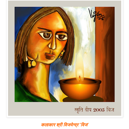
कलाकार श्री विजयेन्द्र 'विज'