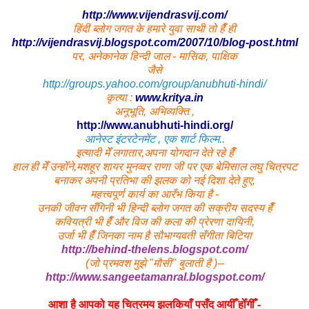
http://www.vijendrasvij.com/
हिंदी ब्लोग जगत के हमारे युवा साथी तो हैँ ही
http://vijendrasvij.blogspot.com/2007/10/blog-post.html
पर, अनेकानेक हिन्दी जाल - मासिक, पाक्षिक
जैसे
http://groups.yahoo.com/group/anubhuti-hindi/
कृत्या :
www.kritya.in
अनूभूति, अभिव्यक्ति ,
http://www.anubhuti-hindi.org/
आनेस्ट इंटरटेनमेंट ,
एक शार्ट फिल्म..
इत्यादी मेँ लगातार,अपना योगदान देते रहे हैँ
हाल ही मेँ उन्होँने,मशहूर शायर मुनव्वर राणा जी पर एक बेमिसाल लघु चित्रपट
बनाकर अपनी प्रतिभा की झलक को नई दिशा देते हुए,
महत्त्वपूर्ण कार्य का आरँभ किया है -
उनकी जीवन सँगिनी भी हिन्दी ब्लोग जगत की सक्रीय सदस्य हैँ
कवियत्री भी हैँ और विज की कला की प्रेरणा दायिनी,
उर्जा भी हैँ जिनका नाम है सौभाग्यवती सँगीता बिटिया
http://behind-thelens.blogspot.com/
(जो प्रमवश मुझे "मौसी" बुलाती है )--
http://www.sangeetamanral.blogspot.com/
आशा है आपको यह चित्रमय झलकियाँ पसँद आयीँ होँगीँ -