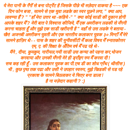
ये मेरा पानी के रँगोँ से बना पोर्ट्रेट है जिसके पीछे भी मज़ेदार वाकया है ~~~ एक
दिन फोन बजा , सामने से एक युवा लडके का स्वर पूछने लगा, " क्या आप,
लावण्या हैँ ? " "हाँ मेरा उत्तर था -कहिये -" " क्या कोई साडी की दुकान होगी
आपके शहर मेँ ? मेरी बात पे विश्वास कीजिये, मैँ एक अमरीकन लडकी से मँगनी
करना चाहता हूँ और मुझे एक साडी खरीदनी है " वहाँ से उस लडके ने बताया -
खैर! अजनबी अमरीकन युवती और एक भारतीय कलाकार युवक ३० मिन्टोँ मेँ मेरे
सामने हाज़िर थे - - पास के शहर की युनीवर्सीटी मेँ कला विषय मेँ स्नातकोत्तर
एम्. ए. की शिक्षा के अँतिम वर्ष मेँ पढ रहे थे -
मैंने , दीया, कुमकुम, नारीयल,नयी साडी उस कन्या को पहना कर,भोजन
करवाया और उनकी मँगनी मेरे ही ड्राँइग रुम मेँ करवा दी !
सच कह रही हूँ - उस कलाकार युवक का पी.एच डी का शोध ग्रँथ ( थीसीस )
भी , कुछ पृष्ठ तक पढा और उसी ने उपहार स्वरुप, मुझे खिडकी से पड रहे
प्रकाश के सामने बिठलाकर ये चित्र बना डाला !
है ना मज़ेदार कहानी ? :)