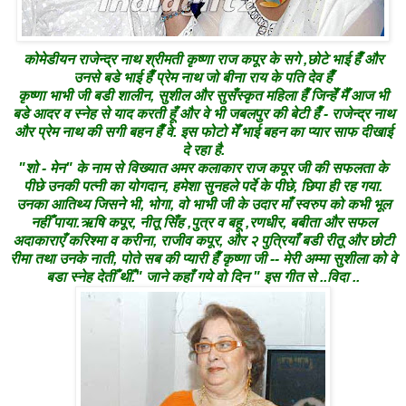
कोमेडीयन राजेन्द्र नाथ श्रीमती कृष्णा राज कपूर के सगे ,छोटे भाई हैँ और
उनसे बडे भाई हैँ प्रेम नाथ जो बीना राय के पति देव हैँ
कृष्णा भाभी जी बडी शालीन, सुशील और सुसँस्कृत महिला हैँ जिन्हेँ मैँ आज भी
बडे आदर व स्नेह से याद करती हूँ और वे भी जबलपुर की बेटी हैँ - राजेन्द्र नाथ
और प्रेम नाथ की सगी बहन हैँ वे. इस फोटो मेँ भाई बहन का प्यार साफ दीखाई
दे रहा है.
"शो - मेन" के नाम से विख्यात अमर कलाकार राज कपूर जी की सफलता के
पीछे उनकी पत्नी का योगदान, हमेशा सुनहले पर्दे के पीछे, छिपा ही रह गया.
उनका आतिथ्य जिसने भी, भोगा, वो भाभी जी के उदार माँ स्वरुप को कभी भूल
नहीँ पाया.ऋषि कपूर, नीतू सिँह ,पुत्र व बहू ,रणधीर, बबीता और सफल
अदाकाराएँ करिश्मा व करीना, राजीव कपूर, और २ पुत्रियाँ बडी रीतू और छोटी
रीमा तथा उनके नाती, पोते सब की प्यारी हैँ कृष्णा जी -- मेरी अम्मा सुशीला को वे
बडा स्नेह देतीँ थीँ." जाने कहाँ गये वो दिन " इस गीत से ..विदा ..