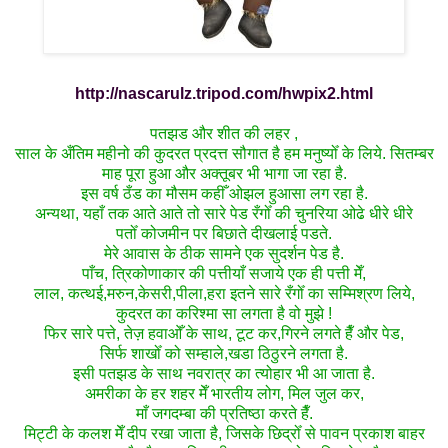
http://nascarulz.tripod.com/hwpix2.html
पतझड और शीत की लहर ,
साल के अँतिम महीनो की कुदरत प्रदत्त सौगात है हम मनुष्योँ के लिये. सितम्बर
माह पूरा हुआ और अक्तूबर भी भागा जा रहा है.
इस वर्ष ठँड का मौसम कहीँ ओझल हुआसा लग रहा है.
अन्यथा, यहाँ तक आते आते तो सारे पेड रँगोँ की चुनरिया ओढे धीरे धीरे
पतोँ कोजमीन पर बिछाते दीखलाई पडते.
मेरे आवास के ठीक सामने एक सुदर्शन पेड है.
पाँच, त्रिकोणाकार की पत्तीयाँ सजाये एक ही पत्ती मेँ,
लाल, कत्थई,मरुन,केसरी,पीला,हरा इतने सारे रँगोँ का सम्मिश्रण लिये,
कुदरत का करिश्मा सा लगता है वो मुझे !
फिर सारे पत्ते, तेज़ हवाओँ के साथ, टूट कर,गिरने लगते हैँ और पेड,
सिर्फ शाखोँ को सम्हाले,खडा ठिठुरने लगता है.
इसी
पतझड के साथ नवरात्र का त्योहार भी आ जाता है.
अमरीका के हर शहर मेँ भारतीय लोग, मिल जुल कर,
माँ जगदम्बा की प्रतिष्ठा करते हैँ.
मिट्टी के कलश मेँ दीप रखा जाता है, जिसके छिद्रोँ से पावन प्रकाश बाहर