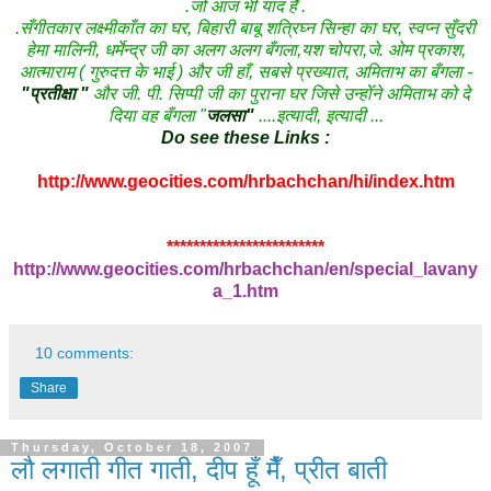
.जो आज भी याद हैँ .
.सँगीतकार लक्ष्मीकाँत का घर, बिहारी बाबू शत्रिघ्न सिन्हा का घर, स्वप्न सुँदरी
हेमा मालिनी, धर्मेन्द्र जी का अलग अलग बँगला,यश चोपरा,जे. ओम प्रकाश,
आत्माराम ( गुरुदत्त के भाई ) और जी हाँ, सबसे प्रख्यात, अमिताभ का बँगला -
"प्रतीक्षा "
और जी. पी. सिप्पी जी का पुराना घर जिसे उन्होँने अमिताभ को दे
दिया वह बँगला "
जलसा"
....इत्यादी, इत्यादी ...
Do see these Links :
http://www.geocities.com/hrbachchan/hi/index.htm
************************
http://www.geocities.com/hrbachchan/en/special_lavany
a_1.htm
10 comments:
Share
Thursday, October 18, 2007
लौ लगाती गीत गाती, दीप हूँ मैँ, प्रीत बाती