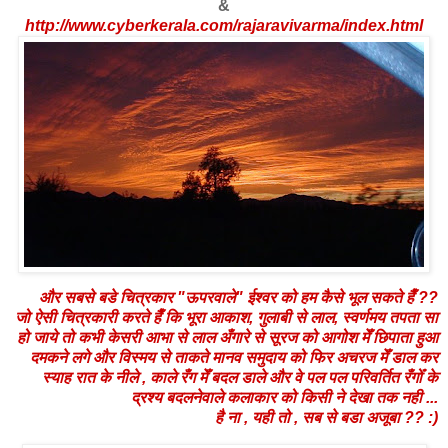
&
http://www.cyberkerala.com/rajaravivarma/index.html
और सबसे बडे चित्रकार "ऊपरवाले" ईश्वर को हम कैसे भूल सकते हैँ ??
जो ऐसी चित्रकारी करते हैँ कि भूरा आकाश, गुलाबी से लाल, स्वर्णमय तपता सा
हो जाये तो कभी केसरी आभा से लाल अँगारे से सूरज को आगोश मेँ छिपाता हुआ
दमकने लगे और विस्मय से ताकते मानव समुदाय को फिर अचरज मेँ डाल कर
स्याह रात के नीले , काले रँग मेँ बदल डाले और वे पल पल परिवर्तित रँगोँ के
द्रश्य बदलनेवाले कलाकार को किसी ने देखा तक नही ...
है ना , यही तो , सब से बडा अजूबा ?? :)