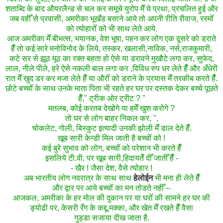
शताब्दि के बाद औयरलैन्ड से चल कर समूचे युरोप मेँ ये प्रथा, प्रचलित हुई और
जब वहीँ से प्रवासी, अमरीका भूखँड बसाने आये तो अपनी रीति रीवाज, रस्मोँ
को त्योहारोँ को भी साथ लेते आये.
आज अमरीका मेँ बीभत्स, भयानक, वेश भूषा, पहन कर लोग एक दूसरे को डराते
हैँ तो कई सारे मनोविनोद के लिये, तस्कर, खलासी,नाविक, नर्स,राजकुमारी,
कटे सर से झूठ मूठ का रक्त बहता हो ऐसे या डरावने मुखौटे लगा कर, सुफेद,
लाल, नीले पीले, हरे ऐसे नकली बाल लगा कर ,विविध रुप धर लेते हैँ और अँधेरी
रात मेँ खुद डर कर मजा लेते हैँ या औरोँ को डराने के प्रयास मेँ तरकीब करते हैँ.
छोटे बच्चोँ के साथ उनके माता पिता भी रहते हर घर पर दस्तक देकर बच्चे पूछते
हैँ," ट्रीक ओर ट्रीट ? "
मतलब, कोई करतब देखोगे या हमेँ खुश करोगे ?
तो घर से लोग बाहर निकल कर, ",
चोकलेट, गोली, बिस्कुट इत्यादी उनकी झोली मेँ डाल देते हैँ.
खूब सारी केन्डी मिल जाती है बच्चोँ को !
कई बुरे सुभाव को लोग, बच्चोँ को परेशान भी करते हैँ
इसलिये टी.वी. पर खूब सारी,हिदायतेँ दीँ जातीँ हैँ -
- खैर ! जैसा देश, वैसे त्योहार !
अब भारतीय लोग नवरात्र के साथ साथ
हेलोईन
भी मना ही लेते हैँ
और द्वार पर आये बच्चोँ का मन तोडते नहीँ --
आजकल, अमरीका के हर मोल की दुकान पर या घरोँ की सामने हर घर की
ड्योढी पर, केसरी रँग के कद्दू,मक्का, और खेत मेँ रखते हैँ वैसा
गुड्डा सजाया दीख जाता है.