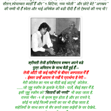
सँतान,श्वेयाम्बरा ब्याहीँ हैँ और "१ बिटिया, नव्य नवेली " और छोटे बेटे "अगस्त्य "
की मम्मी भी हैँ श्वेता और भाई अभिषेक की बडी दीदी हैँ तो ऐश्वर्या की नन्द भी !
श्रीमती तेजी हरिवँशराय बच्चन अपने बडे
पुत्र अमिताभ के साथ बैठी हुई हैँ --
तेजी आँटी जी कई महीनोँ से बीमार अस्पताल मेँ हैँ
- ईश्वर उन्हेँ आराम से रखेँ ये प्रार्थना है मेरी --
मेरी कोलेज का नाम था मीठी बाई आर्ट्स्` कोलेज .
......जो जुहु स्कीम के इलाके मे,विले - पार्ले, बँबई शहर मेँ है.
इसी जुहु स्कीम को
'सितारोँ की नगरी"
भी कहा जाता है.
रास्ता नँबर -१ से क्रम शुरु होता है और हर रास्ते पे,
कोई ना कोई फिल्मी हस्ती का घर भी दीख जाता है.
सहेलियोँ के साथ कार से सैर करते वक्त कईयोँ के घर देखेथे..