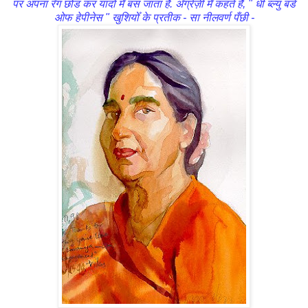
पर अपना रँग छोड कर यादोँ मेँ बस जाता है. अँग्रेज़ी मेँ कहते हैँ, " धी ब्ल्यु बर्ड
ओफ हेपीनेस " खुशियोँ के प्रतीक - सा नीलवर्ण पँछी -