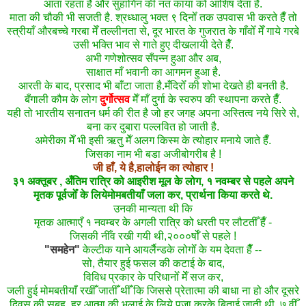
आता रहता है और सुहागिन की नत काया को आशिष देता है.
माता की चौकी भी सजती है. श्रध्धालु भक्त ९ दिनोँ तक उपवास भी करते हैँ तो
स्त्रीयाँ औरबच्चे गरबा मेँ तल्लीनता से, दूर भारत के गुजरात के गाँवोँ मेँ गाये गरबे
उसी भक्ति भाव से गाते हुए दीखलायी देते हैँ.
अभी गणेशोत्सव सँपन्न हुआ और अब,
साक्षात
माँ भवानी का आगमन हुआ है.
आरती
के बाद, प्रसाद भी बाँटा जाता है.मँदिरोँ की शोभा देखते ही बनती है.
बँगाली कौम के लोग
दुर्गोत्सव
मेँ माँ दुर्गा के स्वरुप की स्थापना करते हैँ.
यही
तो भारतीय सनातन धर्म की रीत है जो हर जगह अपना अस्तित्व नये सिरे से,
बना कर दुबारा पल्लवित हो जाती है.
अमेरीका
मेँ भी इसी ऋतु मेँ अलग किस्म के त्योहार मनाये जाते हैँ.
जिसका नाम भी बडा अजीबोगरीब है !
जी हाँ, ये है,हालोईन का त्योहार !
३१ अक्तूबर , अँतिम रात्रि को आइरीश मूल के लोग, १ नवम्बर से पहले अपने
मृतक पूर्वजोँ के लियेमोमबतीयाँ जला कर, प्रार्थना किया करते थे.
उनकी मान्यता थी कि
मृतक आत्माएँ १ नवम्बर के अगली रात्रि को धरती पर लौटतीँ हैँ -
जिसकी नीँव रखी गयी थी,२०००र्षोँ से पहले !
"समहेन"
केल्टीक याने आयर्लैन्डके लोगोँ के यम देवता हैँ --
सो, तैयार हुई फसल की कटाई के बाद,
विविध प्रकार के परिधानोँ मेँ सज कर,
जली हुई मोमबतीयाँ रखीँ जातीँ थीँ कि जिससे प्रेतात्मा की बाधा ना हो और दूसरे
दिवस की सुबह, हर आत्मा की भलाई के लिये पूजा करके बिताई जाती थी. ७ वीँ