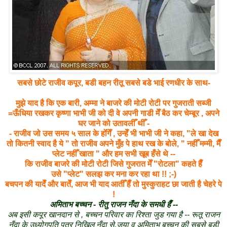
सबसे छोटे राजीव कपूर, बडी बहन रीतू सबसे बडे भाई रणधीर के साथ-
मुझे याद है कि एक बारी, अम्मा ने बाजरे की मोटी रोटी पर गुजराती सब्जी
=ऊँधिया रखकर कृष्णा भाभी जी को दी वे अपनी गाडी मेँ
बैठ कर चेम्बूर , अपने
घर जाने को उतावलीँ थीँ -
- राजीव जो उस समय ५ साल के होँगेँ , उन्हेँ भी भाभी जी ने कहा, "ले खा देख
तो कितनी स्वाद है ये " तो राजीव अपने मुँह पे हाथ रख के बोले, " नहीँ मम्मी, मैँ
प्लेट नहीँ खाता " और हम सभी खूब हँसे थे --
कि राजीव बाजरे की मोटी रोटी जिसे गुजरात मेँ "रोटला" कहते हैँ
उसे "प्लेट" सलझ कर मना कर रहा था !! ;-)
बचपन की यादेँ और बातेँ, आज भी याद आतीँ हैँ तो मुस्कुराहट छा जाती है चेहरे पे
!
अमिताभ बच्चन - रीतु राजन नँदा के समधी हैँ --
अब इसी कपूर खानदान से , बच्चन परिवार का रिश्ता जुड गया है -- रूतू राजन
नँदा के उध्योगपति पुत्र निखिल नँदा से,जया व अमिताभ बच्चन की सबसे बडी