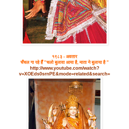
१९८३ - अवतार
चँचल गा रहे हैँ "चलो बुलावा आया है, माता ने बुलाया है "
http://www.youtube.com/watch?
v=XOEds0srnPE&mode=related&search
=