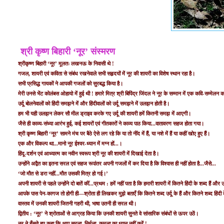
श्री कृष्‍ण बिहारी ‘नूर’ संस्‍मरण
श्रीकृष्‍ण बिहारी ‘नूर’ मूलतः लखनऊ के निवासी थे !
गजल, शायरी एवं कविता से संबंध रखनेवाले सभी सहृदयों में नूर की शायरी का विशेष स्‍थान रहा है।
सभी प्रसिद्ध गायकों ने आपकी गजलों को सुरबद्ध किया है।
मेरी उनसे भेंट कोलंबस ओहायो में हुई थी ! हमारे मित्र श्री बिपिंद्र जिंदल ने नूर के सम्‍मान में एक कवि-सम्‍म
उर्दू बोलनेवालों को हिंदी समझने में और हिंदीवालों को उर्दू समझने में उलझन होती है।
हम भी यही उलझन लेकर सौ मील ड्राइव करके गए उर्दू की शायरी हमें कितनी समझ में आएगी।
जैसे ही काव्‍य-संध्‍या आरंभ हुई, कई शायरों एवं गीतकारों ने काव्‍य पाठ किया...वातावरण सहज होता गया।
श्री कृष्‍ण बिहारी ‘नूर’ सामने मंच पर बैठे ऐसे लग रहे कि या तो नींद में हैं, या नशे में हैं या कहीं खोए हुए हैं।
एक और विकल्‍प था...मानो नूर ईश्‍वर-ध्‍यान में मग्‍न हों...।
हिंदू-दर्शन एवं आध्‍यात्‍म का नवीन स्‍वरूप श्री नूर की शायरी में दिखाई देता है।
उन्‍होंने अद्वैत का इतना सरल एवं सहज रूपांतर अपनी गजलों में कर दिया है कि विश्‍वास ही नहीं होता है...जैसे...
‘जो मौत से डरा नहीं...मौत उसकी मित्र हो गई।’
अपनी शायरी से पहले उन्‍होंने दो बातें कीं...प्रथम : हमें नहीं पता है कि हमारी शायरी में कितने हिंदी के शब्‍द हैं और उर्
आपके पास पेन-कागज तो होगी ही—श्रोता ही लिखकर मुझे बताएँ कि कितने शब्‍द उर्दू के हैं और कितने शब्‍द हिंदी के
वास्‍तव में उनकी शायरी जितनी गहरी थी, भाषा उतनी ही सरल थी।
द्वितीय : ‘नूर’ ने श्रोताओं से आग्रह किया कि उनकी शायरी सुनते वे सांसारिक संबंधों से ऊपर उठें।
नूर ने हँसते हुए कहा कि आप सरला, निर्मला, कमला का ध्‍यान नहीं करें !