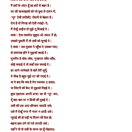
मैं हदों के अंदर हूँ वह हदों से बाहर है।
घर की खस्‍ताहाली को जो छुपा ले दामन में;
‘नूर’ ऐसी तारीकी2 रोशनी से बेहतर है।
देना है तो निगाह को ऐसी रसाई3 दे;
मैं देखूँ आईना तो मुझे तू दिखाई दे।
काश ! ऐसा तालमेल सुकूत-ओ-सदा4 में हो;
उसको पुकारूँ मैं तो उसी को सुनाई दे।
ऐ काश ! उस मुकाम पे पहुँचा दे उसका प्‍यार;
वो कामयाब होने पे मुझको बधाई दे।
मुजरिम है सोच-सोच, गुनहगार साँस-साँस;
कोई सफाई दे तो कहाँ तक सफाई दे।
हर आने-जानेवाले से बातें तेरी सुनूँ;
ये भीख है बहुत मुझे दर की गदाई दे।
या ये बता कि क्‍या है मेरा मकसद-ए-हयात;
या जिंदगी की कैद से मुझको रिहाई दे।
कुछ एहतराम अपनी अना5 का भी ‘नूर’ कर;
यूँ बात-बात पर न किसी की दुहाई दे।
उसी की एक अदा छीनकर सताऊँ उसे;
उसे मैं देखूँ मगर मैं नजर न आऊँ उसे।
जुदाई की हो घड़ी या मिलन की वेला हो;
बहाना हाथ लगे तो गले लगाऊँ उसे।
यहाँ पे भी तो उसी के करम का हूँ मोहताज;