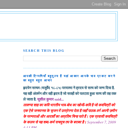
SEARCH THIS BLOG
आपकी टिप्पणियाँ बहुमूल्य हैं यहां आकार आपके भाव प्रकट करने
का बहुत बहुत आभार
हृदयेन सत्यम (यजुर्वेद १८-८५) परमात्मा ने ह्रदय से सत्य को जन्म दिया है.
यह वही अंतर्मन और वही हृदय है जो सतहों को पलटता हुआ सत्य की तह तक
ले जाता है.
सुशील कुमार said...
लावण्या शाह का कवि भारतीय भाव-बोध का खोजी-कवि है जो कवयित्री को
एक ऐसे जनमानस के सृजन में उत्प्रेरणा देता है जहाँ पाठक-वर्ग अपनी ज़मीन
के परम्पराओं और आदर्शों का अप्रतिम चिन्ह पाते हैं। एक प्रवासी कवयित्री
के कलम से यह शब्द-कर्म सचमुच तप के बराबर है।
September 7, 2009
4:13 PM