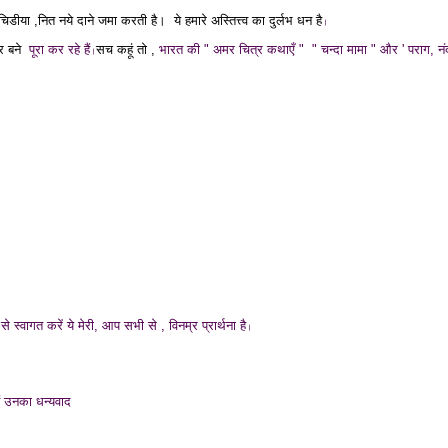
चिडीया ,नित नये दाने जमा करती है।
ये हमारे अस्तित्त्व का दुर्लभ धन है
।
्र बने
पूरा कर रहे हैं
सच कहूं तो ,
भारत की " अमर चित्र कथाएँ " " चन्दा मामा " और ' पराग, न
।
े स्वागत करें ये मेरी, आप सभी से , विनम्र
प्रार्थना है
।
ैं उनका धन्यवाद