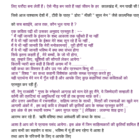
लिए घरौंदा बना लेतीं हैं। ऐसे नीड़ बन जाते हैं जहां जीवन के हर
कालखंड में, मन पाखी सी 
जिसे आज पाश्चात्य देशों में , टीवी के पात्र " डोरा " मीकी " सुपर मेन " जैसे काल्पनिक पात
को
सच बताईये, आज तक, कौन भूल पाया है ?
एक कविता पढी थी उसका अनुवाद प्रस्तुत है : ~~
" मैं नहीं जानती के इंसान के शब्द आकाश तक पहुँचते हैं या नहीं
मैं ये भी नहीं जानती के ईश्वर मेरे शब्द सुन रहे हैं या नहीं ,
मैं ये भी नहीं जानती कि मेरी मनोकामनाएं , पूरी होंगीं या नहीं
मैं ये भी नहीं जानती भविष्य में क्या क्या संभव होगा
सिर्फ इतना कहती हूँ , मेरे बच्चों, के जो भी होगा,
वह, तुम्हारे लिए, खुशियों की सौगातें लेकर आयेगा '
कितनी प्यारी बात कही है किसी अनाम माँ ने ............
यही कथा का विस्तार है और उद गम और प्रस्थान बिन्दु भी ..........
आज " विश्वा " का कथा कहानी विशेषांक आपके समक्ष प्रस्तुत करते हुए ,
यही प्रार्थना मेरे मन में गूँज रही है और आपके लिए
कुछ कहानियां तथा कविताओं को
प्रस्तुत कर रही हूँ
।
सौ. रेणु राजवंशी " गुप्ता के स्नेहभरे आग्रह को मान देते हुए मैंने, ये जिम्मेदारी सम्हाली है
वर्तनी की त्रुटियां या अशुध्धियाँ रह गयीं हों तब कृपया माफ़ करें।
और उत्तर अमरीका में रचनाशील ,
सहित्य जगत के साथी , मित्रों की रचनाओं का खुले मन स
आगामी अंकों में , हम कई कवि व लेखकों की कृतियाँ आप के समक्ष प्रस्तुत करेंगें ...
इस अंक से हम स्थायी स्तम्भ " अमर युगल पात्र " [
लेखिका : लावण्या शाह द्वारा ]
आरम्भ कर रहे हैं
ऋषि वसिष्ठ तथा अरूंधती की कथा के साथ ...
।
आशा है आप को ये प्रयास पसंद आयेगा
इस अंक में जिन साहित्यकारों की कृतियाँ शामिल ह
।
आप सभी का सहयोग व साथ , भविष्य में यूं ही बना रहेगा ये आशा है
तथा आप के परिजनों के लिए व आपके लिए