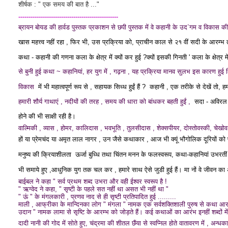
शीर्षक : "
एक समय की बात है ..."
------------------------------
-------------------
ब्रायन बोयड की हार्वड पुस्तक प्रकाशन से छपी पुस्तक में वे कहानी के उद`गम व विकास की 
खास महत्त्व
नहीं रहा , फिर भी, उस प्रक्रिया को, प्राचीन काल से २१ वीं सदी के आरम
कथा - कहानी की
गणना
कला के क्षेत्र में क्यों कर हुई ?
क्यों इसकी गिनती ' कला के क्षेत्र 
से बुनी हुई
कथा ~ कहानियां, हर युग में , गढ़ना , यह प्रक्रिया मानव सुलभ इस कारण हुई
विकास
में भी महात्वपूर्ण रूप से , सहायक सिध्ध हुईं हैं ?
कहानी , एक तरीके से देखें तो, हमा
हमारी शौर्य गाथाएं , नदीयों की तरह , समय की धारा को बांधकर बहती हुईं ,
सदा - अविरल ब
होने की भी साक्षी रही है।
वाल्मिकी , व्यास , होमर, कालिदास , भवभूति , तुलसीदास , शेक्सपीयर, दोस्तोवस्की, चेखो
हों या प्रेमचंद या अमृत लाल नागर , उन जैसे कथाकार ,
आज भी क्यूं भौगोलिक दूरियों को
मनुष्य की क्रियाशीलता ऊर्जा बुध्धि तथा चिंतन मनन के फलस्वरूप, कथा-कहानियां उभरतीं
भी समाये हुए ,आधुनिक युग तक चल कर , हमारे साथ ऐसे जुडी हुई हैं। मा
नों वे जीवन का अ
बाईबल ने कहा " सर्व प्रथम शब्द उभरा और वही ईश्वर स्वरूप है !
" ऋग्वेद ने कहा, " सृष्टी के पहले सत नहीं था असत भी नहीं था "
" ऊं " के मंगलकारी , प्रणव नाद से ही सृष्टी प्रतिपादित हुई .........
माली , आफ्रीका के मान्दिनका लोग " मंगला " नामक एक सर्वशक्तिशाली पुरुष से कथा आरम्
उदान " नामक लामा से सृष्टि के आरम्भ को जोड़ते हैं।
कई कथाओं का आरंभ इनहीं शब्दों में
दादी नानी की गोद में सोते हुए,
चंद्रमा की शीतल छैंया से स्वप्निल होते वातावरण में , अन्ध