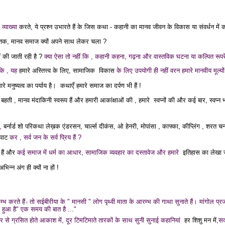
व्याख्या
करते, ये प्रश्न उभारते हैं के जिस कथा - कहानी का मानव जीवन के विकास या संवर्धन में 
्भ तक, मानव समाज
क्यों अपने साथ लेकर चला ?
में की जाती रही है ?
क्या ऐसा तो नहीं कि , कहानी कहना, गढ़ना और वास्तविक घटना या कल्पित रूप
 कि , यह
हमारे अस्तित्त्व के लिए, सामाजिक
विकास
के लिए उपयोगी ही नहीं वरन हमारे मानवीय मूल्यों
रे मनुष्यत्व का पर्याय है।
कथाएँ हमारे समाज का दर्पण भी हैं !
हती , मानव मंदाकिनी स्वरूप हैं और हमारी आकांक्षाओं की , हमारे
स्वप्नों की और कई बार, स्वप्न 
व,
बर्नार्ड शो परिकथा लेख़क एंडरसन, चार्ल्स दीकंस, ओ हेनरी, मोपांसा , काफ्का, कीप्लिंग ,
शरत चन्
पाट
कर , सर्व जन
के
सर्व प्रिय हैं ?
 हैं और
कई समाज में धर्म का आधार, सामाजिक व्यवहार का दस्तावेज और हमारे
इतिहास का लेखा
भिन्न अंग ही क्यों ना हों !
भ करते हैं
तो सईबीरीया के " मानसी " लोग पृथ्वी माता के आरम्भ की गाथा सुनाते हैं।
मांगोल प्र
।
 हुआ है
" एक समय की बात है ..."
कार से ग्रसित होते आकाश में, दूर
टिमटिमाते तारकों के साथ सुनी सुनाई कहानियां
हर शिशु मन में,
सद