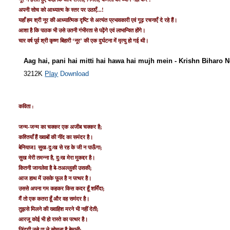
अपनी सोच को आध्‍यात्‍म के स्‍तर पर उठाएँ...!
यहाँ हम श्री नूर की आध्‍यात्‍मिक दृ‌ष्‍टि से अत्‍यंत प्रभावकारी एवं गूढ़ रचनाएँ दे रहे हैं।
आशा है कि पाठक भी उसे उतनी गंभीरता से पढ़ेंगे एवं लाभान्‍वित होंगे।
चार वर्ष पूर्व श्री कृष्‍ण बिहारी ‘नूर’ की एक दुर्घटना में मृत्‍यु हो गई थी।
Aag hai, pani hai mitti hai hawa hai mujh mein - Krishn Biharo 
3212K
Play
Download
कविता :
जन्‍म-जन्‍म का चक्‍कर एक अजीब चक्‍कर है;
कश्‍तियाँ हैं ख्‍वाबों की नींद का समंदर है।
बेनियाज1 सुख-दुःख से रह के जी न पाऊँगा;
सुख मेरी तमन्‍ना है, दुःख मेरा मुकद्दर है।
कितनी जानलेवा है बे-तअल्‍लुकी उसकी;
आज हाथ में उसके फूल है न पत्‍थर है।
उससे अपना गम कहकर किस कदर हूँ शर्मिंदा;
मैं तो एक कतरा हूँ और वह समंदर है।
तुझसे मिलने की ख्‍वाहिश मरने भी नहीं देती;
आरजू कोई भी हो रास्‍ते का पत्‍थर है।
जिंदगी उसे पा ले सोचना है बेमानी;