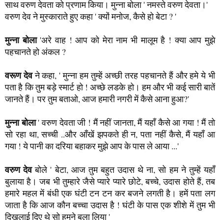
मुन्ना बोला
' वरुण देवता जी ! मैं नहीं जानता, मैं यहाँ कैसे आ गया ! मैं तो
सो रहा था, सच्ची ..और आँखें झपकते ही न, पता नहीं कैसे, मैं यहाँ आ
गया ! ये पानी का दरिया बहाकर मुझे आप के पास ले आया ...'
वरुण देव
बोले ' बेटा, आज तुम बहुत उदास थे ना, सो हम ने तुम्हें यहाँ
बुलाया है। जब भी तुम्हारे जैसे प्यारे प्यारे छोटे, बच्चे, उदास होते हैं, तब
हमारे महल में बंधी एक घंटी टन टन कर बजने लगती है। हमें पता लग
जाता है कि आज कौन बच्चा उदास है ! घंटी के पास एक शीशे में तुम भी
दिखलाई दिए थे सो हमने बुला लिया '
मुन्ना बोला
' वरुण देव, आप को तो सब पता है। आज मेरे बहादुर सिपाही
की टाँग टूट गयी न, उस की टूटी हुई टांग देख, मैं सेड हो गया। आज न मैं
इसीलिए उदास हूँ ! '
वरुण देव
बोले ' मुन्ना हम जानते हैं आप बड़े अच्छे हो। गुड बॉय हो ! अरे
सुनहरी जलपरी। मेरी जादुई छड़ी लाना तो .. मुन्ना तुम चिंता मत करो ! मैं
तुम्हारे सिपाही की टाँग पहले जैसी जोड़ कर उसे बिलकुल ठीक कर दूँगा !
'