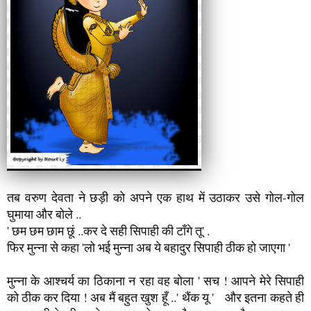
तब वरुण देवता ने छड़ी को अपने एक हाथ में उठाकर उसे गोल-गोल
घुमाया और बोले ..
' छम छम छाम छूं ..कर दे सही सिपाही की टाँगे तू' .
फिर मुन्ना से कहा 'लो भई मुन्ना अब ये बहादुर सिपाही ठीक हो जाएगा '
मुन्ना के आश्चर्य का ठिकाना न रहा वह बोला ' सच ! आपने मेरे सिपाही
को ठीक कर दिया ! अब मैं बहुत खुश हूँ ..' थैंक यू ' और इतना कहते ही
मुन्ना पानी के भीतर से ऊपर उठने लगा और ऊपर… और ऊपर उठता
गया ... .. अब मुन्ना खुश हो कर तालियाँ बजाने लगा।
' हे ... हे .... वाह वह ..'.... बोल रहा मुन्ना नींद में भी हँसने लगा और
उछलने लगा और ऐसा करते हुए मुन्ना अपने बिस्तर से धड़ाम से नीचे गिर
पडा !
उस के पलंग के साथ लगी नरम कालीन पर गिरने से उसे चोट नहीं
आयी। होश संभाल कर मुन्ना जमीन से उठा और सबसे पहले उसकी