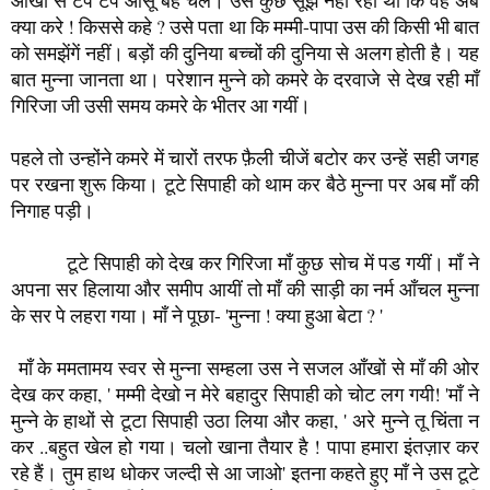
टूटे सिपाही को देख कर गिरिजा माँ कुछ सोच में पड गयीं। माँ ने
अपना सर हिलाया और समीप आयीं तो माँ की साड़ी का नर्म आँचल मुन्ना
के सर पे लहरा गया। माँ ने पूछा- 'मुन्ना ! क्या हुआ बेटा ? '
माँ के ममतामय स्वर से मुन्ना सम्हला उस ने सजल आँखों से माँ की ओर
देख कर कहा, ' मम्मी देखो न मेरे बहादुर सिपाही को चोट लग गयी! 'माँ ने
मुन्ने के हाथों से टूटा सिपाही उठा लिया और कहा, ' अरे मुन्ने तू चिंता न
कर ..बहुत खेल हो गया। चलो खाना तैयार है ! पापा हमारा इंतज़ार कर
रहे हैं। तुम हाथ धोकर जल्दी से आ जाओ' इतना कहते हुए माँ ने उस टूटे
सिपाही को खिड़की के पास उठाकर रखते हुए कहा 'अब ये बहादुर सिपाही
कुछ देर आराम करेंगें।'
भोजन समाप्त करने के बाद मुन्ना फ़ौरन अपने कमरे में आ पहुँचा और
अपने घायल सिपाही के पास जा कर मुन्ना खड़ा हो गया। उसने देखा वह
टूटा सिपाही बेबस निगाहों से उसी को ताक रहा था। मुन्ने ने कमरे में
इधर-उधर देखा और टूटी हुई टांग का हिस्सा उसे दिखलायी दिया तो उसे
भी उठाकर उसने खिड़की पर रख दिया। फिर अपने टूटे सिपाही के पास
मुँह लाकर फुसफुसाकर वह बोला, 'अब तुम भी आराम करो अच्छा मेरे