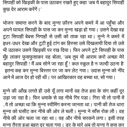
बहादुर सिपाही ! मैं अब सोने जा रहा हूँ ! कल स्कूल है न जल्दी उठना है'
इतना कह कर मुन्ना बिस्तर पर जा कर लेट गया। उदास मुन्ना को नींद
आने में आज देर हो रही थी। पर आखिरकार वह बच्चा था, सो गया।
मुन्ने की आँख लगते ही उसे यूँ लगा मानों वह तेज हवा के संग कहीं दूर
उड़ा जा रहा है। फिर धमाके से वह नीचे गिर पडा। गिरा भी तो पानी में
..ये तो अच्छा था कि मुन्ना स्वीमिंग करना जानता था। पानी की तेज धारा
मुन्ना को घसीट कर नीचे की ओर ले चली। मुन्ना ने साँस रोक ली। वह
नीचे की ओर चला जा रहा था। वह और नीचे सरकने लगा। इसी तरह
मुन्ना तैरता हुआ बहुत दूर चला गया। डर के मारे अब तो मुन्ना ने कस कर
आँखें बंद कर लीं। फिर कुछ मिनटों के बाद आँखें आहिस्ता से खोलीं तो
देखा वह किसी नई दुनिया में आ पहुँचा था।
'अरे ये मैं कहाँ आ गया ? 'मुन्ना सोचने लगा। उसने देखा तो चारों तरफ
नीले पानी के अन्दर उसे सब कुछ शंखों और सीपियों से बना दिखलाई
दिया। मुन्ना के ऊपर, नीचे, लाल, सुनहरी, हरी, नीली, पीली, नारंगी,
काली रूपहली, अरे हर रंग की मछलियाँ तैर रहीं थीं। सामने बड़ी सीपी
का मुँह आधा खुला हुआ था जिस पर आधी लडकी जिसके नीचे के हिस्से
में मछली जैसी पूँछ थी, वैसी जलपरी या अंग्रेज़ी में जिसे 'मरमेड' कहते हैं