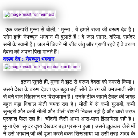
इतना सुनते ही, मुन्ना ने झट से वरूण देवता को नमस्ते किया।
उसने देखा के वरुण देवता एक बहुत बड़ी सोने के रंग की चमचमाती सीप
से बने राज सिंहासन पर विराजमान हैं। उनके ठीक सामने टेबल की जगह
बहुत बड़ा विशाल मोती चमक रहा है। मोती में से कभी गुलाबी, कभी
सुनहरी और कभी नीली और पीली रोशनी निकल रही है और चारों तरफ
प्रकाश फैल रहा है। चाँदनी जैसी आभा आस-पास झिलमिला रही है।
मुन्ना ऐसा सुन्दर दृश्य देखकर बड़ा प्रसन्न हुआ। उसने झुककर जैसे माँ
ने उसे भगवान् जी की पूजा करते वक्त सिखलाया था उसी तरह अदब के
साथ वरुण देवता को प्रणाम किया। मुन्ना बोला ' नमस्ते वरुण देवता।'
वरुण देव ने मुस्काराते हुए कहा ' क्यों मनोज, कैसे हो बेटा ? '
मुन्ना बोला
'अरे वाह ! आप को मेरा नाम भी मालूम है ! क्या आप मुझे
पहचानते हो अंकल ?
वरूण देव
ने कहा, ' मुन्ना हम तुम्हें अच्छी तरह पहचानते हैं और हमे ये भी
पता है कि तुम बड़े स्मार्ट हो ! अच्छे लडके हो। हम और भी कई सारी बातें
जानते हैं। पर तुम बताओ, आज हमारी नगरी में कैसे आना हुआ?'