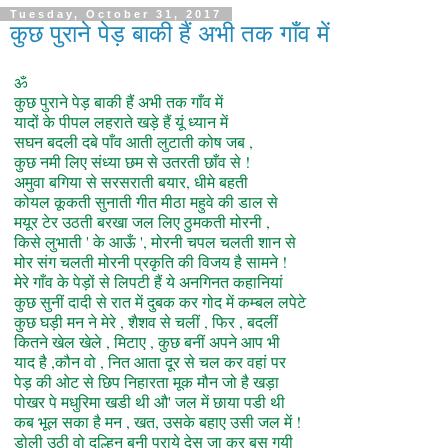
Tuesday, October 31, 2017
कुछ पुराने पेड़ बाकी हैं अभी तक गाँव में
ॐ
कुछ पुराने पेड़ बाकी हैं अभी तक गाँव में
यादों के पीपल लहराते खड़े हैं यूं ध्यान में
सघन बदली दबे पाँव आती लुटाती कोष जब ,
कुछ नमी लिए संध्या छम से उतरती छाँव से !
अमुवा बगिया से सरसराती बयार, धीमे बहती
कोयल कूकती सुनाती गीत मीठा महुवे की डाल से
मयूर टेर उठती बरखा जल लिए ठुमकती मोरनी ,
किसे लुभाती ' के आऊँ ', मोरनी चपल चलती शान से
मोर संग चलती मोरनी प्रकृति की विजय है सामने !
मेरे गाँव के पेड़ों से लिपटी हैं ये अनगिनत कहानियां
कुछ सुनीं दादी से रात में दुबक कर गोद में कम्बल लपेटे
कुछ घड़ी मन ने मेरे , शैशव से चलीं , फिर , बदलीं
कितने खेल खेले , मिटाए , कुछ बनीं अपने आप भी
याद है ,कौन वो , नित आता दूर से चल कर वहां पर
पेड़ की ओट से छिप निहारता मूक मौन जो है खड़ा
पोखर पे मधुरिमा खडी थी औ' जल में छाया पडी थी
कब भूल सका है मन , खत, उसके बहाए उसी जल में !
डोली उठी वो दुल्हिन बनी पराये देस जा कर बस गयी