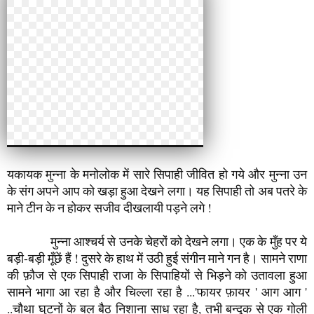
यकायक मुन्ना के मनोलोक में सारे सिपाही जीवित हो गये और मुन्ना उन
के संग अपने आप को खड़ा हुआ देखने लगा। यह सिपाही तो अब पतरे के
माने टीन के न होकर सजीव दीखलायी पड़ने लगे !
मुन्ना आश्चर्य से उनके चेहरों को देखने लगा। एक के मुँह पर ये
बड़ी-बड़ी मूँछें हैं ! दुसरे के हाथ में उठी हुई संगीन माने गन है। सामने राणा
की फ़ौज से एक सिपाही राजा के सिपाहियों से भिड़ने को उतावला हुआ
सामने भागा आ रहा है और चिल्ला रहा है ...'फायर फ़ायर ' आग आग '
..चौथा घुटनों के बल बैठ निशाना साध रहा है, तभी बन्दूक से एक गोली
निकल कर पाँचवें सिपाही की कनपटी के नज़दीक से सुं ...सूँ ..आवाज़
करती गुजर जाती है। ' धाँ य '..का ज़ोरदार स्वर सुनते ही मुन्ना उस
पाँचवें सिपाही की और मुड़कर देखने लगा और यह क्या ! पांचवा सिपाही
तो घायल हो गया ! उसके दाहिने पैर पे गोली लग गयी थी ! घाव से
बेतहाशा खून बहे जा रहा था। सिपाही जमीन पर पड़ा हुआ अब कराहने
लगा।
अब तो कल्पना-लोक से उतर कर मुन्ना उछल कर अपने सिपाहियों की
ओर दौड़ा। उसे अपने मन के आईने में देखी कहानी सच लगने लगी।