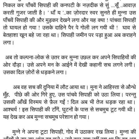
उसका दिल ज़ोरों से धड़कने लगा।
अब वह सच की दुनिया में लौट आया था। मुना ने आहिस्ता से औन्धे
मुँह, पीछे की ओर गिरे हुए, उस पांचवे सिपाही को उठा लिया। परन्तु
उसकी आँखें विस्मय से फ़ैल गईं ! दिल अब भी तेज धड़क रहा था।
आश्चर्य ! इस सिपाही की टाँगें, घुटनों के पास से सचमुच टूट गयी थी।
यह देख कर अब मुन्ना सचमुच परेशान हो गया।
मुन्ने ने अपना टूटा सिपाही, गोद में उठाकर रख लिया। मुन्ना की
आँखों से टप टप आंसू बह चले। उसे कुछ सूझ नहीं रहा था कि वह अब
क्या करे ! किससे कहे ? उसे पता था कि मम्मी-पापा उस की किसी भी बात
को समझेंगें नहीं। बड़ों की दुनिया बच्चों की दुनिया से अलग होती है। यह
बात मुन्ना जानता था। परेशान मुन्ने को कमरे के दरवाजे से देख रही माँ
गिरिजा जी उसी समय कमरे के भीतर आ गयीं।
पहले तो उन्होंने कमरे में चारों तरफ फ़ैली चीजें बटोर कर उन्हें सही जगह
पर रखना शुरू किया। टूटे सिपाही को थाम कर बैठे मुन्ना पर अब माँ की
निगाह पड़ी।