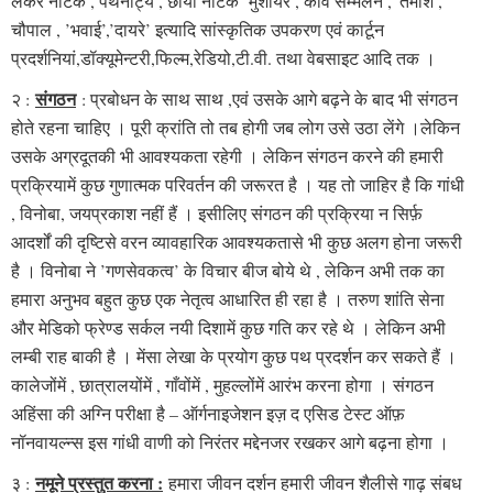
लेकर नाटक , पथनाट्य , छाया नाटक मुशायरे , कवि सम्मेलन , 'तमाशे’,
चौपाल , ’भवाई’,’दायरे’ इत्यादि सांस्कृतिक उपकरण एवं कार्टून
प्रदर्शनियां,डॉक्यूमेन्टरी,फिल्म,रेडियो,टी.वी. तथा वेबसाइट आदि तक ।
संगठन
२ :
: प्रबोधन के साथ साथ ,एवं उसके आगे बढ़ने के बाद भी संगठन
होते रहना चाहिए । पूरी क्रांति तो तब होगी जब लोग उसे उठा लेंगे ।लेकिन
उसके अग्रदूतकी भी आवश्यकता रहेगी । लेकिन संगठन करने की हमारी
प्रक्रियामें कुछ गुणात्मक परिवर्तन की जरूरत है । यह तो जाहिर है कि गांधी
, विनोबा, जयप्रकाश नहीं हैं । इसीलिए संगठन की प्रक्रिया न सिर्फ़
आदर्शों की दृष्टिसे वरन व्यावहारिक आवश्यकतासे भी कुछ अलग होना जरूरी
है । विनोबा ने ’गणसेवकत्व’ के विचार बीज बोये थे , लेकिन अभी तक का
हमारा अनुभव बहुत कुछ एक नेतृत्व आधारित ही रहा है । तरुण शांति सेना
और मेडिको फ्रेण्ड सर्कल नयी दिशामें कुछ गति कर रहे थे । लेकिन अभी
लम्बी राह बाकी है । मेंसा लेखा के प्रयोग कुछ पथ प्रदर्शन कर सकते हैं ।
कालेजोंमें , छात्रालयोंमें , गाँवोंमें , मुहल्लोंमें आरंभ करना होगा । संगठन
अहिंसा की अग्नि परीक्षा है – ऑर्गनाइजेशन इज़ द एसिड टेस्ट ऑफ़
नॉनवायल्न्स इस गांधी वाणी को निरंतर मद्देनजर रखकर आगे बढ़ना होगा ।
नमूने प्रस्तुत करना :
३ :
हमारा जीवन दर्शन हमारी जीवन शैलीसे गाढ़ संबध