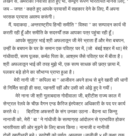
लेखन से, अमरीकी निवासी होते हुए भी, सम्पूर्ण रूपेण भारतीयत मानस लिए, ‘
जय – जगत ‘ कहते हुए आपके प्रयासों में सहकार देने के लिए, मैं अपना
भरसक प्रयास अवश्य करूंगी।
मैं, यदाकदा , अन्तराष्ट्रीय हिन्दी समीति ” विश्वा ” का सम्पादन कार्य भी
करती रही हूँ और समीति के सदर्स्यों तक आपका पत्र पहुंचा रही हूँ।
आपके सुपुत्र भाई श्री अफलातून जी मेरे भ्राता हैं और मेरा बचपन,
उन्हीं के बचपन के घर के समान एक पवित्र घर में, [जो बंबई शहर में था] मेरे
गांधीवादी, सत्य पूजक, कर्मठ पिता के, आश्रम जैसे पवित्र घर में बीता है।
श्री अफलातून भाई की तरह मुझे भी, एक सत्य साधक की छत्र छाया में,
पलकर बड़े होने का सौभाग्य प्राप्त हुआ है।
मेरी नानी जी ” कपिला बा ” आजीवन अपने हाथ से बुने खादी की धागों
से निर्मित साड़ी ही सदा, पहनतीं रहीं और उसी को ओढ़े हुए वे गयीं।
मेरे नाना जी श्री गुलाबदास गोदीवाला जी, ब्रीटीश राज्य काल में
सेन्ट्रल रेलवे के चीफ़ वैगन एन्ड कैरिज इंस्पेक्टर अधिकारी के पद पर कार्य
करते थे।
ब्रिटिश अफसरों के संग उनका उठना - बैठना था किन्तु
नानाजी को, मेरी ' बा ' ने गांधीजी के सत्याग्रह आंदोलन से प्रभावित होकर
भारतीयता की ओर मुड़ने के लिए बाध्य किया। नानाजी व नानीजी
दोनों खादीधारी बने। स्वदेशी को पूर्णत: अपनाया।नानीजी ४ थी कक्षा तक