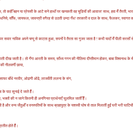
भ, तो कहीँ बहन या प्रेयसी के आटे सने हाथोँ पर खनकती वह चूडियोँ की आवाज! साथ, हवा मेँ तैरती, भा
ँग, धनिये, सौँफ, जायफल, जावन्त्री वगैरह से उठती उम्दा गँध! तरकारी व दाल के साथ, फैलकर, स्वागत 
े पर सवार नाविक
अपने चप्पू से काटता हुआ, सपनोँ पे तैरता सा
गुजर जाता है !
कभी यादोँ मेँ पीली सरसोँ 
 जलाती दीख जाती है।
तो गँगा आरती के समय, साँध्य गगन की नीलिमा दीप्तीमान होकर, बाबा विश्वनाथ के मँद
की नीलवर्णी छाया,
िया साफा बाँधे नरवीर, ओढणी ओढे, लाजवँती ललना के संग
,
ा के पाठ सुनाई दे जाते हैँ।
भक्तों की न जाने कितनी ही अनगिनत प्रार्थनाएँ घुलमिल जातीँ हैँ।
है और वन्य जँतुओँ व वनस्पतियोँ के साथ ब्रह्मपुत्र के यशस्वी घोष से ताल मिलातीं हुईं घरी भरी घाटिय
प्रतीत होते हैँ।