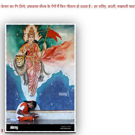
केसर का रँग लिये, उषाकाश सँध्या के रँगोँ मेँ
फिर नीलाभ हो उठता है।
हर रात्रि, काली, मखमली चा
है !