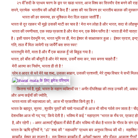
२१ वीँ सदी के प्रथम चरण के द्वार पर खडा भारत,
आज विश्व का सिरमौर देश बनने की रा
सपने,
प्रत्येक भारतीय की आँखोँ मेँ कैद हैँ ! आशा की नव किरण
हर भारतीय बालक की मुस्कान 
भारत की हर समस्या, हर मुश्किल मेरा दिल दहला जातीँ हैँ।
भारत से दूर रहकर भी मुझे उसकी माटी का चाव है !
मेरा मन लोहा है और भारत, सदा से लौहचुम
भारत की रमणीयता, एक स्वछ प्रकाश है और मेरा मन, एक बैचेन पतँगा है ! भारत ही मेरी यात्रा
है।
इसी पावन देवभूमि पर, भारत भूमि पर ही, मेरा ईश्वर से साक्षात्कार हुआ।
ईश्वर प्र
दत्त, इन्
गति, ताल मेँ मिल जायेगी रह जायेँगेँ बस सप्त स्वर!
भारतभूमि मेरी, माता है और मैँ एक बालक हूँ
जो बिछूड गया है।
भारत, हरे बाँस की बाँसुरी है और मेरे श्वास, उसमेँ समा कर, स्वर बनना चाहते हैँ !
मेरी आत्मा का निर्वाण, भारता ही तो है !
प्रेम व आदर से भरे मेरे यह शब्द, उसका बखान, उसकी प्रशस्ती, मेरे तुच्छ विचार ये सभी
मिलक
कितना गर्व है, मुझे, भारत के महान व्यक्तियोँ पर !
अनँत दीपशिखा की तरह उनकी लौ, अबाध व अटू
और अन्य कईयोँ की ज्योति,
भारत माता की महाज्वाला को, आज भी प्रकाशित किये हुए है।
भारत के बहादुर, सूरमा , शूरवीर पुत्रोँ की यशो गाथाओँ से आज भी सीना गर्वसे तन जाता है ! चँद्रगु
देशभक्ति आज भी गद्`गद्` किये देती है।
भविष्य में कई " महाप्राण "भारत क मँच पर,
प्रकट होन
है, और रहेगी।
- अमर आत्माएँ शृँखला मेँ बँधी हैँ और भविष्य भी बँधा है भारत के गौरव के संग 
भारत के ऋषि मुनियोँ ने, "ॐ" शब्द की " महाध्वनि" प्रथम बार अनुभव सिध्ध की थी। महाशिव ने, 
ब्रह्माँड, ईश्वर का सृजन है। इस विशाल ब्रह्माँड मेँ, अनेकोँ नक्षत्र, सौर मँडल, आकाश गँगाएँ, 