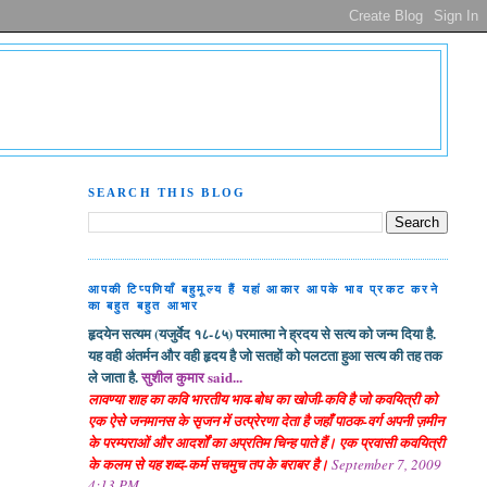
SEARCH THIS BLOG
आपकी टिप्पणियाँ बहुमूल्य हैं यहां आकार आपके भाव प्रकट करने
का बहुत बहुत आभार
हृदयेन सत्यम (यजुर्वेद १८-८५) परमात्मा ने ह्रदय से सत्य को जन्म दिया है.
यह वही अंतर्मन और वही हृदय है जो सतहों को पलटता हुआ सत्य की तह तक
ले जाता है.
सुशील कुमार said...
लावण्या शाह का कवि भारतीय भाव-बोध का खोजी-कवि है जो कवयित्री को
एक ऐसे जनमानस के सृजन में उत्प्रेरणा देता है जहाँ पाठक-वर्ग अपनी ज़मीन
के परम्पराओं और आदर्शों का अप्रतिम चिन्ह पाते हैं। एक प्रवासी कवयित्री
के कलम से यह शब्द-कर्म सचमुच तप के बराबर है।
September 7, 2009
4:13 PM