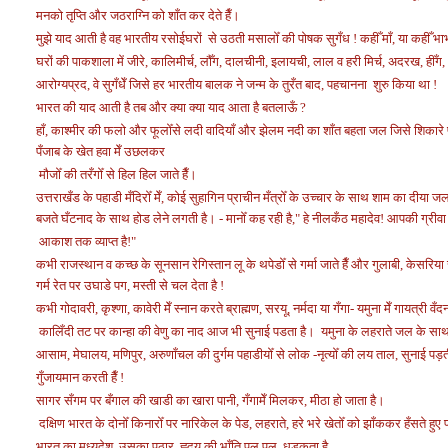
मनको तृप्ति और जठराग्नि को शाँत कर देते हैँ।
मुझे याद आती है वह भारतीय रसोईघरों से उठती मसालोँ की पोषक सुगँध ! कहीँ माँ, या कहीँ भा
घरों की पाकशाला में जीरे, कालिमीर्च, लौँग, दालचीनी, इलायची, लाल व हरी मिर्च, अदरख, ही
आरोग्यप्रद, वे सुगँधेँ जिसे हर भारतीय बालक ने जन्म के तुरँत बाद, पहचानना शुरु किया था !
भारत की याद आती है तब और क्या क्या याद आता है बतलाऊँ ?
हाँ, काश्मीर की फलो और फूलोँसे लदी वादियाँ और झेलम नदी का शाँत बहता जल जिसे शिकार
पँजाब के खेत हवा मेँ उछलकर
मौजोँ की तरँगोँ से हिल हिल जाते हैँ।
उत्तराखँड के पहाडी मँदिरोँ मेँ, कोई सुहागिन प्राचीन मँत्रोँ के उच्चार के साथ शाम का दीया
बजते घँटनाद के साथ होड लेने लगती है।
- मानोँ कह रही है,
" हे नीलकँठ महादेव! आपकी ग्रीवा 
आकाश तक व्याप्त है!"
कभी राजस्थान व कच्छ के सूनसान रेगिस्तान लू के थपेडोँ से गर्मा जाते हैँ और गुलाबी, केसर
गर्म रेत पर उघाडे पग, मस्ती से चल देता है !
कभी गोदावरी, कृश्णा, कावेरी मेँ स्नान करते ब्राह्मण, सरयू, नर्मदा या गँगा- यमुना मेँ
गायत्री वँदन
कालिँदी तट पर कान्हा की वेणु का नाद आज भी सुनाई पडता है। यमुना के लहराते जल के साथ, 
आसाम, मेघालय, मणिपुर, अरुणाँचल की दुर्गम पहाडीयोँ से लोक -नृत्योँ की लय ताल, सुनाई पड़ती 
गुँजायमान करती हैँ !
सागर सँगम पर बँगाल की खाडी का खारा पानी, गँगामेँ मिलकर, मीठा हो जाता है।
दक्षिण भारत के दोनोँ किनारोँ पर नारिकेल के पेड, लहराते, हरे भरे खेतोँ को झाँककर
हँसते हुए 
भारत का मध्यदेश, उसका पठार, ह्र्दय की भाँति पल पल, धडकता है.