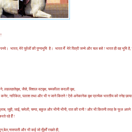
 !
नपे। भारत, मेरे पूर्वजोँ की पुण्यभूमि है। भारत मेँ मेरे पित्री जन्मे और चल बसे ! भारत ही वह भूमि है, 
घने, लहलहातेवृक्ष, जैसे, विशाल वटवृक्ष, चमकीला कदली वृक्ष,
कनेर, नारिकेल, पलाश तथा और भी न जाने कितने ! ऐसे अनेकानेक वृक्ष प्रत्येक भारतीय को स्नेह छाया 
 गुलाब, जूही, जाई, चमेली, चम्पा, बकुल और भीनी भीनी, रात की रानी ! और भी कितनी तरह के फूल अपने
ते रहे हैँ !
ुन,बेल,नासपाती और भी कई जो मुँहमेँ रखते ही,