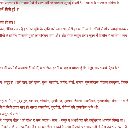
ह पर अग्रसर है।
उसके पैरोँ मेँ आशा की नई पदचाप सुनाई दे रही है।
भारत के उज्ज्वल भविष्य के
मेँ छिपी हुई है।
्बक ही रहा !
 का, अँतिम पडाव है।
भारत भूमि के प्रति मेरी लालसा , मेरी हर आती जाती, साँसोँ से
और ज्यादा भडक 
द्रीयोँ से ही मैँने, "पँचमहाभूत" का परिचय पाया और अँत मेँ यह स्थूल शरीर सूक्ष्म मेँ विलीन हो जायेगा !
लय 
र भी अपने मेँ असमर्थ हैँ जो
मैँ, बात सिर्फ इतनी ही कहना चाहती हूँ कि,
मुझे, भारत क्योँ प्रिय है ?
ट है ! श्री राम, श्री कृष्ण, बुध्ध, महावीर, कबीर, मीराँ, नानक, तुलसीदास, चैतन्य,रामकृष्ण, विवेक
प्त मौर्य, समुद्रगुप्त, चाणक्य, हर्षवर्धन, पृथ्वीराज, प्रताप, शिवाजी, लक्ष्मीबाई, सुभाषचँद्र बोज़, भगत स
े के लिये तैयार खडे हैँ!
भारत, तपस्वीयोँ, शूरवीरोँ, योगियोँ की पुण्यशीला भूमि थी,
एक अटूट डोर से !
"प्रणव मँत्र " की दीक्षा दे कर, ऋक्`- साम्` - यजुर व अथर्व वेदोँ को, वसुँधरा पे अवतीर्ण किया था।
निहारीकाएँ, व ग्रह मॅँडल हैँ। इन अगणित तारकोँ के मध्य मेँ पृथ्वी पर, भारत ही तो मेरा उद्`भव स्थान है 