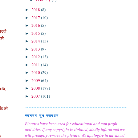
2018
(8)
►
2017
(10)
►
2016
(5)
►
उठती
2015
(5)
►
की
2014
(13)
►
2013
(9)
►
2012
(13)
►
2011
(14)
►
2010
(29)
►
2009
(64)
►
2008
(177)
►
ानँद,
2007
(101)
►
िँह की
स्वागतम शुभ स्वागतम
Pictures have been used for educational and non profit
activities. If any copyright is violated, kindly inform and we
will promptly remove the picture. We apologize in advance!
!