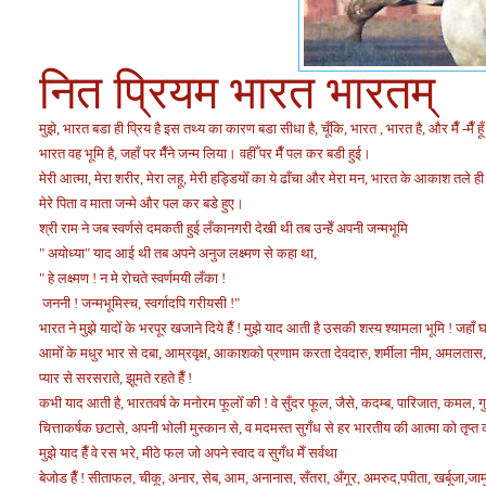
नित प्रियम भारत भारतम्
मुझे, भारत बडा ही प्रिय है इस तथ्य का कारण बडा सीधा है,
चूँकि, भारत , भारत है, और मैँ -मैँ हूँ
भारत वह भूमि है, जहाँ पर मैँने जन्म लिया। वहीँ पर मैँ पल कर बडी हुई।
मेरी आत्मा, मेरा शरीर, मेरा लहू, मेरी हड्डियोँ का ये ढाँचा और मेरा मन, भारत के आकाश तले ही प
मेरे पिता व माता जन्मे और पल कर बडे हुए।
श्री राम ने जब स्वर्णसे दमकती हुई लँकानगरी देखी थी तब उन्हेँ अपनी जन्मभूमि
" अयोध्या" याद आई थी तब अपने अनुज लक्ष्मण से कहा था,
" हे लक्ष्मण ! न मे रोचते स्वर्णमयी लँका !
जननी ! जन्मभूमिस्च, स्वर्गादपि गरीयसी !"
भारत ने मुझे यादोँ के भरपूर खजाने दिये हैँ ! मुझे याद आती है उसकी शस्य श्यामला भूमि ! जहाँ 
आमोँ के मधुर भार से दबा, आम्रवृक्ष, आकाशको प्रणाम करता देवदारु, शर्मीला नीम, अमलतास, 
प्यार से सरसराते, झूमते रहते हैँ !
कभी याद आती है, भारतवर्ष के मनोरम फूलोँ की ! वे सुँदर फूल, जैसे, कदम्ब, पारिजात, कमल,
चित्ताकर्षक छटासे, अपनी भोली मुस्कान से, व मदमस्त सुगँध से हर भारतीय की आत्मा को तृप्त कर
मुझे याद हैँ वे रस भरे, मीठे फल जो अपने स्वाद व सुगँध मेँ सर्वथा
बेजोड हैँ ! सीताफल, चीकू, अनार, सेब, आम, अनानास, सँतरा, अँगूर, अमरुद,पपीता, खर्बूजा,जाम