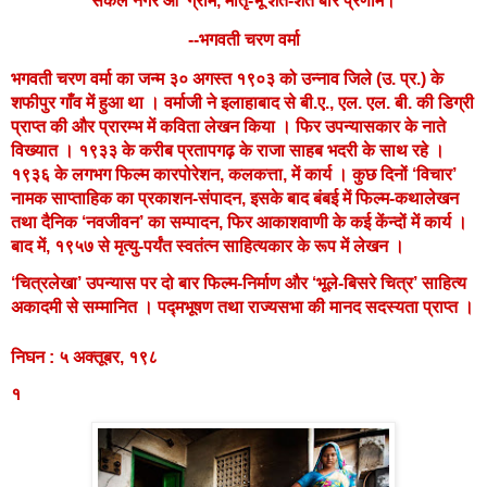
सकल नगर औ' ग्राम, मातृ-भू शत-शत बार प्रणाम।
--भगवती चरण वर्मा
भगवती चरण वर्मा
का जन्म ३० अगस्त १९०३ को उन्नाव जिले (उ. प्र.) के
शफीपुर गाँव में हुआ था । वर्माजी ने इलाहाबाद से बी.ए., एल. एल. बी. की डिग्री
प्राप्त की और प्रारम्भ में कविता लेखन किया । फिर उपन्यासकार के नाते
विख्यात । १९३३ के करीब प्रतापगढ़ के राजा साहब भदरी के साथ रहे ।
१९३६ के लगभग फिल्म कारपोरेशन, कलकत्ता, में कार्य । कुछ दिनों ‘विचार’
नामक साप्ताहिक का प्रकाशन-संपादन, इसके बाद बंबई में फिल्म-कथालेखन
तथा दैनिक ‘नवजीवन’ का सम्पादन, फिर आकाशवाणी के कई केंन्दों में कार्य ।
बाद में, १९५७ से मृत्यु-पर्यंत स्वतंत्न साहित्यकार के रूप में लेखन ।
‘चित्रलेखा’ उपन्यास पर दो बार फिल्म-निर्माण और ‘भूले-बिसरे चित्र’ साहित्य
अकादमी से सम्मानित । पद्मभूषण तथा राज्यसभा की मानद सदस्यता प्राप्त ।
निघन
:
५ अक्तूबर, १९८
१