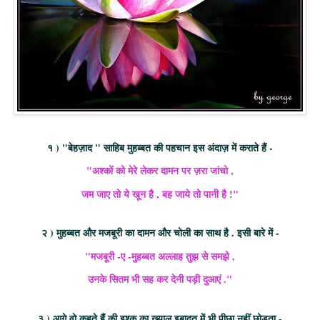
१ ) "बेहज़ाद " साहिब मुहब्बत की पहचान इस अंदाज़ में कराते हैं -
"अश्कों को मेरे लेकर दामन पर ज़रा जांचो ,
जम जाए तो ये खून है , बह जाये तो पानी है !"
२ ) मुहब्बत और मजबूरी का दामन और चोली का साथ है . इसी बारे में -
"मजबूरी -ए -मुहब्बत अल्लाह तुझ से समझे ,
उनके सितम भी सह कर देनी पड़ी दुआएं ."
३ ) आगे वो कहते हैं की इश्क का ख्याल इबादत में भी पीछा नहीं छोड़ता -