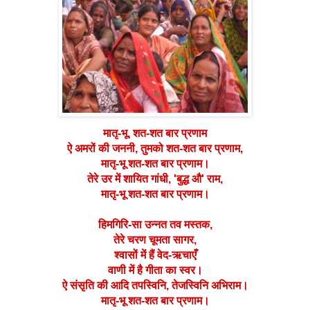
मातृ-भू, शत-शत बार प्रणाम
ऐ अमरों की जननी, तुमको शत-शत बार प्रणाम,
मातृ-भू शत-शत बार प्रणाम।
तेरे उर में शायित गांधी, 'बुद्ध औ' राम,
मातृ-भू शत-शत बार प्रणाम।
हिमगिरि-सा उन्नत तव मस्तक,
तेरे चरण चूमता सागर,
श्वासों में हैं वेद-ऋचाएँ
वाणी में है गीता का स्वर।
ऐ संसृति की आदि तपस्विनि, तेजस्विनि अभिराम।
मातृ-भू शत-शत बार प्रणाम।