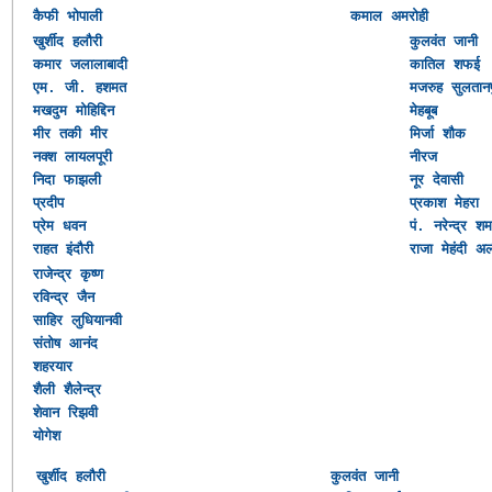
कैफी भोपाली
कमाल अमरोही
खुर्शीद हलौरी
कुलवंत जानी
कमार जलालाबादी
कातिल शफई
एम. जी. हशमत
मजरुह सुलतानप
मखदुम मोहिद्दिन
मेहबूब
मीर तकी मीर
मिर्जा शौक
नक्श लायलपूरी
नीरज
निदा फाझली
नूर देवासी
प्रदीप
प्रकाश मेहरा
प्रेम धवन
पं. नरेन्द्र शर्म
राहत इंदौरी
राजा मेहंदी अ
राजेन्द्र कृष्ण
रविन्द्र जैन
साहिर लुधियानवी
संतोष आनंद
शहरयार
शैली शैलेन्द्र
शेवान रिझवी
योगेश
खुर्शीद हलौरी
कुलवंत जानी