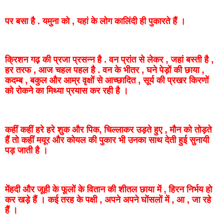
पर
बसा
है
.
यमुना
को
,
यहां
के
लोग
कालिंदी
ही
पुकारते
हैं
।
क्रिशन
गढ़
की
प्रजा
प्रसन्न
है
.
वन
प्रांत
से
लेकर
,
जहां
बस्ती
है
,
हर
तरफ
,
आज
चहल
पहल
है
.
वन
के
भीतर
,
घने
पेड़ों
की
छाया
,
कदम्ब
,
बकुल
और
आम्र
वृक्षों
से आच्छादित ,
सूर्य
की
प्रखर
किरणों
को
रोकने
का
मिथ्या
प्रयास
कर
रही
है
।
कहीं
कहीं
हरे
हरे
शुक
और
पिक,
चिल्लाकर
उड़ते
हुए
,
मौन
को
तोड़ते
हैं
तो
कहीं
मयूर
और
कोयल
की
पुकार
भी
उनका
साथ
देती
हुई
सुनायी
पड़
जाती
है
।
मेंहदी
और
जूही
के
फूलों
के
वितान
की
शीतल
छाया
में
,
हिरन
निर्भय
हो
कर
खड़े
हैं
।
कई
तरह
के
पक्षी
,
अपने अपने
घोंसलों
में
,
आ
,
जा
रहे
हैं
।