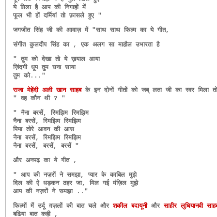
ये ग़िला है आप की निगाहों में
फूल भी हों दर्मियां तो फ़ासले हुए "
जगजीत सिंह जी की आवाज़ में "साथ साथ फिल्म का ये गीत,
संगीत कुलदीप सिंह का , एक अलग सा माहौल उभारता है
" तुम को देखा तो ये ख़याल आया
ज़िंदगी धूप तुम घना साया
तुम को..."
राजा मेहेंदी अली खान साहब
के इन दोनों गीतों को जब् लता जी का स्वर मिला त
" वह कौन थी ? "
" नैना बरसें, रिमझिम रिमझिम
नैना बरसें, रिमझिम रिमझिम
पिया तोरे आवन की आस
नैना बरसें, रिमझिम रिमझिम
नैना बरसें, बरसें, बरसें "
और अनपढ़ का ये गीत ,
" आप की नज़रों ने समझा, प्यार के काबिल मुझे
दिल की ऐ धड़कन ठहर जा, मिल गई मंज़िल मुझे
आप की नज़रों ने समझा .."
फिल्मों में उर्दू ग़ज़लों की बात चले और
शकील बदायूनी
और
साहीर लुधियानवी साह
बढिया बात कही ,