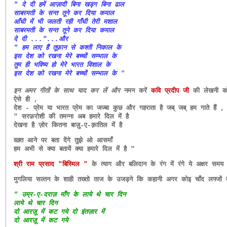
" दे दी हमें आज़ादी बिना खड्ग बिना ढाल
साबरमती के सन्त तूने कर दिया कमाल
आँधी में भी जलती रही गाँधी तेरी मशाल
साबरमती के सन्त तूने कर दिया कमाल
दे दी ..."...और
" हम लाए हैं तूफ़ान से कश्ती निकाल के
इस देश को रखना मेरे बच्चों सम्भाल के
तुम ही भविष्य हो मेरे भारत विशाल के
इस देश को रखना मेरे बच्चों सम्भाल के
"
इन अमर गीतों के साथ याद कर लें और
नमन करें
कवि प्रदीप जी
की लेखनी क
ऐसे ही ,
देश - प्रेम या भारत प्रेम का जज्बा कुछ और गहराता है जब् जब् हम गाते हैं ,
" सरफ़रोशी की तमन्ना अब हमारे दिल में है
देखना है ज़ोर कितना बाज़ु-ए-क़ातिल में है
वक़्त आने पर बता देंगे तुझे ओ आसमाँ
हम अभी से क्या बतायें क्या हमारे दिल में है "
श्री राम प्रसाद "बिस्मिल "
के त्याग और बलिदान के रंग में रंगे ये अक्षर
समय क
मुगलिया सल्तन के शाही तख्तो ताज के उजड़ने कि कहानी अगर कोइ चाँद लफ्जों म
" उम्र-ए-दराज़ माँग के लाये थे चार दिन
लाये थे चार दिन
दो आरज़ू में कट गये दो इंतज़ार में
दो आरज़ू में कट गये