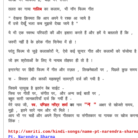
आँखों भर आकाश है, बाहों भर संसार "
तलत का गाया
गालिब
का कलाम, भी नॉन फिल्म गीत
" देखना क़िस्मत कि आप अपने पे रश्क आ जाये है
मैं उसे देखूँ भला कब मुझसे देखा जाये है "
ये भी एक स्वस्थ परिपाटी की और इशारा करते हैं और हमें ये बतलाते हैं कि ,
जरुरी नहीं है के हरेक गीत सिनेमा में हो !
परंतु फिल्म से जुड़े कलाकोरों ने,
ऐसे कई सुन्दर गीत और कलामों को संजोया है
जो हम श्रोताओं के लिए ये नायाब तोहफा ही तो है !
इन्टरनेट पर हिंदी फिल्म में गीत और ग़ज़ल , लिखनेवालों पर , पिछले कुछ समय 
स - विस्तार और काफी महत्वपूर्ण सामग्री दर्ज की गयी है -
जिसमे प्रमुख है इतरंन वेब साईट -
जिस पर गीतों पर, संगीत पर, और अन्य कई बातों पर ,
बहुत सारी जानकारियाँ दर्ज कि गयीं हैं -
"न "
मेरे पापा जी,
स्व. पण्डित नरेंद्र शर्मा
का
नाम
अक्षर से खोजते समय,
मुझे , इतने सारे नाम और भी मिले !
आप भी गर चाहें और अपने प्रिय गीतकार या संगीतकार या गायक पर खोज करना चा
लिंक :
http://smriti.com/hindi-songs/
name-pt-narendra-sharm
Pt. Narendra Sharma