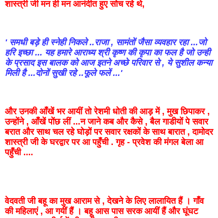
शास्त्री
जी
मन
ही
मन
आनंदीत
हुए
सोच
रहे
थे
,
'
समधी
बड़े
ही
स्नेही
निकले
..
राजा
,
सामंतों
जैसा
व्यवहार
रहा
...
जो
हरि
इच्छा
...
यह
हमारे
आराध्य
श्री
कृष्ण
की
कृपा
का
फल
है
जो
उन्ही
के
प्रसाद
इस
बालक
को
आज
इतने
अच्छे
परिवार
से
,
ये
सुशील
कन्या
मिली
है
...
दोनों
सुखी
रहे
..
फूले
फलें
...'
और
उनकी
आँखें
भर
आयीं
तो
रेशमी
धोती
की
आड़
में
,
मुख
छिपाकर
,
उन्होंने
,
आँखें
पोंछ
लीं
...
न
जाने कब और कैसे ,
बैल
गाडीयों
पे
सवार
बरात
और
साथ
चल
रहे
घोड़ों
पर
सवार
रक्षकों
के
साथ
बारात
,
दामोदर
शास्त्री
जी
के
घरद्वार
पर
आ
पहुँची
.
गृह
-
प्रवेश
की
मंगल
बेला
आ
पहुँची
....
वेदवती
जी
बहू
का
मुख
आराम
से
,
देखने
के
लिए
लालायित
हैं
।
गाँव
की
महिलाएं
,
आ
गयीं
हैं ।
बहू
आस पास सरक आयीं हैं
और
घूंघट