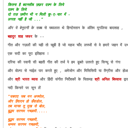
कितना है बदनसीब ज़फ़र दफ़्न के लिये
दफ़्न के लिये
दो ग़ज़ ज़मीन भी न मिली कू-ए-यार में -
लगता नहीं है जी ..."
और ये बेनूरानी के सब
ब से ख्यालात थे हिन्दोस्तान के अंतिम मुगलिया बादशाह ,
बहादुर शाह जफर
के --
गीत और गज़लों की यही तो खूबी है जो महज चाँद लफ्जों से वे हमारे जहन में उभार
एक सदी का पूरा इतिहास !
दरिया की रवानी सी बहती गीत की तर्ज पे हम डूबते उतरते हुए सिन्धु से गंगा
और वोल्गा से नाईल पार करते हुए , अमेजोन और मिसिसिपी या तैग्रीस और होआन्
और
श्री भारत व्यास
और हिंदी संगीत निर्देशकों के पितामह
श्री अनिल बिस्वास
द्वा
नदी किनारे पर सुन लें
"घबराए जब मन अनमोल,
और ह्ऱिदय हो डँवाडोल,
तब मानव तू मुख से बोल,
बुद्धम सरणम गच्छामी.....
बुद्धम सरणम गच्छामी,
धम्मम सरणम गच्छामी,