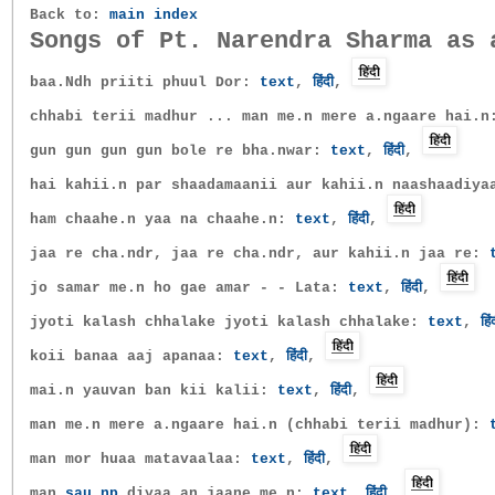
Back to:
main index
Songs of Pt. Narendra Sharma as 
baa.Ndh priiti phuul Dor:
text
,
हिंदी
,
chhabi terii madhur ... man me.n mere a.ngaare hai.
gun gun gun gun bole re bha.nwar:
text
,
हिंदी
,
hai kahii.n par shaadamaanii aur kahii.n naashaadiy
ham chaahe.n yaa na chaahe.n:
text
,
हिंदी
,
jaa re cha.ndr, jaa re cha.ndr, aur kahii.n jaa re:
jo samar me.n ho gae amar - - Lata:
text
,
हिंदी
,
jyoti kalash chhalake jyoti kalash chhalake:
text
,
हिं
koii banaa aaj apanaa:
text
,
हिंदी
,
mai.n yauvan ban kii kalii:
text
,
हिंदी
,
man me.n mere a.ngaare hai.n (chhabi terii madhur):
man mor huaa matavaalaa:
text
,
हिंदी
,
man
sau.np
diyaa an_jaane me.n:
text
,
हिंदी
,