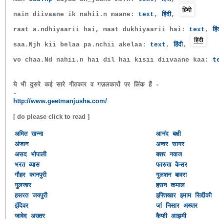
nain diivaane ik nahii.n maane:
text
,
हिंदी
,
raat a.ndhiyaarii hai, maat dukhiyaarii hai:
text
,
हिं
saa.Njh kii belaa pa.nchii akelaa:
text
,
हिंदी
,
vo chaa.Nd nahii.n hai dil hai kisii diivaane kaa:
t
ये भी दुसरे कई सारे गीतकार व गज़लकारों पर लिंक हैं -
-
http://www.geetmanjusha.com/
[ do please click to read ]
अमित खन्ना
आनंद बक्षी
अंजान
अन्वर सागर
असद भोपाली
बशर नवाज
भरत व्यास
फारुख कैसर
गौहर कानपुरी
गुलशन बावरा
गुलजार
हसन कमाल
हसरत जयपुरी
इफ्तिखार इमाम सिद्दीकी
इंदिवर
जां निसार अख्तर
जावेद अख्तर
कैफी आझमी