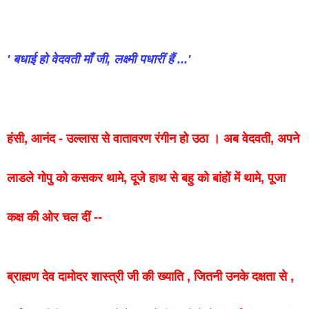
'
बधाई
हो
वेदवती
माँ
जी
,
लक्ष्मी
पधारीं
हैं
...'
हंसी
,
आनंद
-
उल्लास
से
वातावरण
रंगीन
हो
उठा
।
अब
वेदवती
,
अपने
लाडले
गोपु
को
कसकर
थामे
,
दूजे
हाथ
से
बहु
को
बांहों
में
थामे
,
पूजा
कक्ष
की
ओर
चल
दीं
--
ब्राह्मण
देव
दामोदर
शास्त्री
जी
की
ख्याति
,
जितनी
उनके
दक्षता
से
,