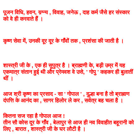
पूजन
विधि
,
हवन
,
य़ग्न्य
,
विवाह
,
जनेऊ
,
दाह
कर्म
जैसे
हर
संस्कार
को
वे
ही
करवाते
हैं
।
कृष्ण
सेवा
में,
उनकी
दूर
दूर
के
गाँवों
तक
,
प्रशंसा
की
जाती
है
।
शास्त्री
जी
के
,
एक
ही
सुपुत्र
है ।
ब्राह्मणी
के,
बड़ी
उम्र
में
यह
एकमात्र
संतान
हुई
थी
और
प्रेमवश
वे
उसे
, '
गोपु
'
कहकर
ही
बुलातीं
थीं
।
आज
श्री
कृष्ण
का
प्रसाद
-
सा
'
गोपाल
' ,
दुल्हा
बना
है
तो
ब्राह्मण
दंपत्ति
के
आनंद
का
,
सागर
हिलोर
ले
कर
,
सर्वत्र
बह
चला
है
।
कितना
सज
रहा
है
गोपाल
आज
!
तीन
सौ
कोस
दूर
के
गाँव
,
बेलापुर
से
आज
ही
नव
विवाहीत
बहूरानी
को
लिए
,
बारात
, शास्त्री जी के घर
लौटी
है
।