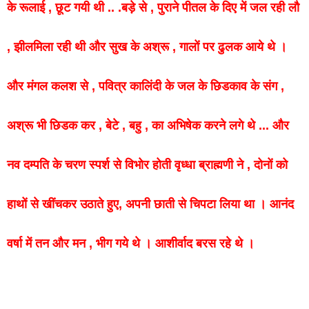
के
रूलाई
,
छूट
गयी
थी
.. .बड़े से ,
पुराने
पीतल के दिए में जल रही लौ
,
झीलमिला
रही
थी
और
सुख
के
अश्रू
,
गालों
पर
ढुलक
आये
थे ।
और
मंगल
कलश
से
,
पवित्र
कालिंदी
के
जल
के
छिडकाव
के
संग
,
अश्रू
भी
छिडक
कर
,
बेटे
,
बहु
,
का
अभिषेक
करने
लगे
थे
...
और
नव
दम्पति
के
चरण
स्पर्श
से
विभोर
होती
वृध्धा
ब्राह्मणी
ने
,
दोनों
को
हाथों
से
खींचकर
उठाते
हुए
,
अपनी
छाती
से
चिपटा
लिया
था
।
आनंद
वर्षा
में
त
न
और
मन
,
भीग
गये
थे
।
आशीर्वाद
बरस
रहे
थे ।