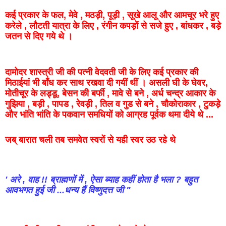
कई
प्रकार
के
फल
,
मेवे
,
मठड़ी
,
पूड़ी
,
सूखे
आलू
और
आमचूर
भरे
हुए
करेले
,
लौटती
यात्रा
के
लिए
,
रंगीन
कपड़ों
से
सजे
हुए
,
बांधकर
,
बड़े
जतन
से
दिए
गये
थे
।
दामोदर
शास्त्री
जी
की
पत्नी
वेदवती
जी
के
लिए
कई
प्रकार
की
मिठाईयां
भी
बाँध
कर साथ रखवा दी गयीं थीं
।
असली
घी
के
घेवर
,
मोतीचूर के
लड्डू
,
बेसन
की
बर्फी
,
मावे
से
बने
,
अर्ध
चन्द्र
आकार
के
गुझिया
,
बड़ी
,
पापड
,
रेवड़ी
,
तिल व गुड से बने ,
चौकोराकार
,
टुकड़े
और
भांति
भांति
के
पकवान
समधियों
को
आग्रह
पूर्वक
थमा
दीये
थे
...
जब्
बारात
चली
तब
समवेत
स्वरों
से
यही
स्वर
उठ
रहे
थे
'
अरे
,
वाह !!
ब्राह्मणों
में
,
ऐसा
ब्याह
कहीं
होता
है
भला
?
बहुत
आवभगत
हुई
जी
...
धन्य
हैं
विष्णुदत्त
जी
"