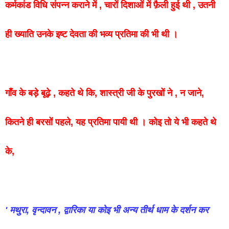
कर्मकांड
विधि
संपन्न
कराने
में
,
चारों
दिशाओं
में
फ़ैली
हुई
थी
,
उतनी
ही
ख्याति
उनके
इष्ट
देवता
की
भव्य
प्रतिमा
की
भी
थी
।
गाँव के बड़े बूढ़े ,
कहते
थे
कि
,
शास्त्री
जी
के
पुरखों
ने ,
न
जाने
,
कितने
ही
बरसों
पहले
,
यह
प्रतिमा
पायी
थी
।
कोइ
तो
ये
भी
कहते
थे
के
,
'
मथुरा
,
वृन्दावन
,
द्वारिका
या
कोइ
भी
अन्य
तीर्थ
धाम
के
दर्शन
कर