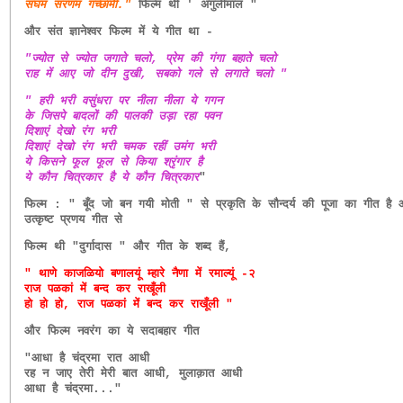
संघम सरणम गच्छामी."
फिल्म थी ' अंगुलीमाल "
और संत ज्ञानेश्वर फिल्म में ये गीत था -
"ज्योत से ज्योत जगाते चलो, प्रेम की गंगा बहाते चलो
राह में आए जो दीन दुखी, सबको गले से लगाते चलो "
" हरी भरी वसुंधरा पर नीला नीला ये गगन
के जिसपे बादलों की पालकी उड़ा रहा पवन
दिशाएं देखो रंग भरी
दिशाएं देखो रंग भरी चमक रहीं उमंग भरी
ये किसने फूल फूल से किया श्रृंगार है
ये कौन चित्रकार है ये कौन चित्रकार
"
फिल्म : " बूँद जो बन गयी मोती " से प्रकृति के सौन्दर्य की पूजा का गीत ह
उत्कृष्ट प्रणय गीत से
फिल्म थी "दुर्गादास " और गीत के शब्द हैं,
" थाणे काजळियो बणालयूं म्हारे नैणा में रमाल्यूं -२
राज पळकां में बन्द कर राखूँली
हो हो हो, राज पळकां में बन्द कर राखूँली "
और फिल्म नवरंग का ये सदाबहार गीत
"आधा है चंद्रमा रात आधी
रह न जाए तेरी मेरी बात आधी, मुलाक़ात आधी
आधा है चंद्रमा..."