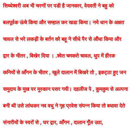
सिध्धेश्वरी
अब
भी
चरणों
पर
पडी
है
जानकार
,
वेदवती
ने
बहु
को
बलपूर्वक
ऊंचे
किया
और
सम्हाल
कर
खडा
किया
।
नये
धान
के
अक्षत
चावल
से
भरे
लकड़ी
के
बर्तन
को
बहू
ने
सीधे
पैर
से
औंधा
किया
और
द्वार
के
भीतर
,
बिखेर
दिया
। .
श्वेत
चमकते
चावल
,
धुप
में
हीरक
कनियों
से
आँगन
के
भीतर
,
खुले
दालान
में
बिखरे
तो
,
इकट्ठा
हुए
जन
समुदाय
के
मुख
पर
मुस्कान
पसर
गयी
।
दहलीज
पे
,
कुमकुम
से
अल्पना
बनी
थी
उसे
लांधकर
नव
वधु
ने
गृह
प्रवेश
संपन्न
किया
तो
बधावा
देते
संनारीयों
के
स्वरों
से
,
घर
द्वार
,
आँगन
,
दालान
गूँज
उठा
,