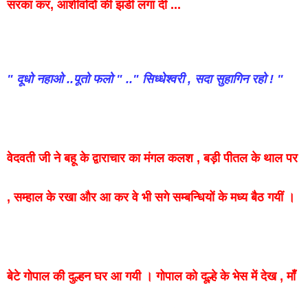
सरका
कर
,
आशीर्वादों
की
झडी
लगा
दी
...
"
दूधो
नहाओ
..
पूतो
फलो
" .."
सिध्धेश्वरी
,
सदा
सुहागिन
रहो
! "
वेदवती
जी
ने
बहू
के
द्वाराचार
का
मंगल
कलश
,
बड़ी
पीतल
के
थाल
पर
,
सम्हाल
के
रखा
और
आ
कर
वे
भी
सगे
सम्बन्धियों
के
मध्य
बैठ
गयीं
।
बेटे
गोपाल
की
दुल्हन
घर
आ
गयी
।
गोपाल
को
दूल्हे
के
भेस
में
देख
,
माँ