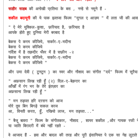
साहीर साहब
की अनोखी प्रतिभा के बस , नन्हे से नमूने हैं -
शकील बदायूनी
की ये पाक इल्तजा फिल्म "मुगल ए आज़म " में लता जी की आवाज़ म
" ऐ मेरे मुश्किल-कुशा, फ़रियाद है, फ़रियाद है
आपके होते हुए दुनिया मेरी बरबाद है
बेकस पे करम कीजिये, सर्कार-ए-मदीना
बेकस पे करम कीजिये
गर्दिश में है तक़दीर भँवर में है सफ़ीन -२
बेकस पे करम कीजिये, सर्कार-ए-मदीना
बेकस पे करम कीजिये "
और उमा देवी ( टुनटुन ) का स्वर और नौशाद का संगीत "दर्द" फिल्म में सुरै
" अफ़सान लिख रही हूँ (२) दिल-ए-बेक़रार का
आँखोँ में रंग भर के तेरे इंतज़ार का
अफ़साना लिख रही हूँ "
" मन तड़पत हरि दरसन को आज
मोरे तुम बिन बिगड़े सकल काज
आ, विनती करत, हूँ, रखियो लाज, मन तड़पत..."
" बैजू बावरा " फिल्म के संगीतकार, नौशाद , शायर शकील ,और गायक रफी न
या जाति बिरादरी में बंधे नहीं रहते -
वे आजाद हैं - हवा और बादल की तरह और पूरी इंसानियत पे एक सा नेह लुटाते 