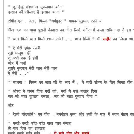
" तू हिन्दु बनेगा ना मुसलमान बनेगा
इन्सान की औलाद है इन्सान बनगा "
संगीत एन . दता, फिल्म "धर्मपुत्र " गायक मुहम्मद रफी -
गीता दत्त का गाया पुरानी देवदास का गीत जिसे संगीत में ढाला सचिन दा ने इस
" आन मिलो आन मिलो श्याम सांवरे ... आन मिलो " भी
साहीर
का लिखा था 
" ऐ मेरी ज़ोहरा-ज़बीं
तुझे मालूम नहीं
तू अभी तक है हंसीं
और मैं जवाँ
तुझपे क़ुरबान मेरी जान मेरी जान
ऐ मेरी ..."
" साधना " फिल्म का लता जी के स्वर में , ये नारी शोषण के लिए लिखा गीत
" औरत ने जनम दिया मर्दों को, मर्दों ने उसे बाज़ार दिया
जब जी चाहा कुचला मसला, जब जी चाहा दुत्कार दिया "
और
' रेलवे प्लेटफोर्म' का गीत : मनमोहन कृष्ण और रफी के स्वर में मदन मोहन का
" बस्ती-बस्ती पर्वत-पर्वत गाता जाए बंजारा
ले कर दिल का इकतारा
बस्ती-बस्ती पर्वत-पर्वत ..."
ये सारे गीत और गज़लें ,