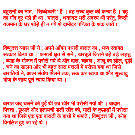
बहूरानी का
नाम
, '
सिध्धेश्वरी
'
है
।
वह
उच्च
कुल
की
कन्या
है
।
बहू
का
गाँव
दूर
भले
ही
था
,
यात्रा
,
थकावट
भरी
अवश्य
थी
परंतु
,
किसी
यजमान
के
घर
थोड़े
ही
न
गये
थे
दामोदर
पण्डित
के
थक
जाते
!
विष्णुदत्त
व्यास
जी
ने
,
अपने
आँगन
पधारी
बारात
का
,
भव्य
स्वागत
सत्कार
किया
था
।
असली
धृत
से
सने
,
खरबूजे
जितने
बड़े
बड़े
लड्डू
,
ब्याह
के
भोजन
में
परोसे
गये
थे
और
दाल
,
चावल
,
आलू
का
झोल
,
पूड़ी
,
चने
का
सालन
और
भी
बहुत
सारा
पत्तलों
में
परोसा
गया
था
जिसे
बारातियों
ने,
आत्म
संतोष
मिलने
तक
,
छक
कर
खाया
था
और
सुस्वादु
भोज
के
साथ
पूर्ण
न्याय
किया
था
।
बारात
जब्
चलने
को
हुई
थी
तब
खीर
भी
परोसी
गयी
थी
।
बादाम
,
पिस्ता
,
छुआरे
और
इलायची डली
खीर
को,
माटी
के
कुल्हड़ों में परोसा
गया था जिसे
एक
एक
बाराती
के
हाथों
में
थमाते
,
विष्णुदत्त
जी
,
स्नेह
विगलित
हुए
जा
रहे
थे
।