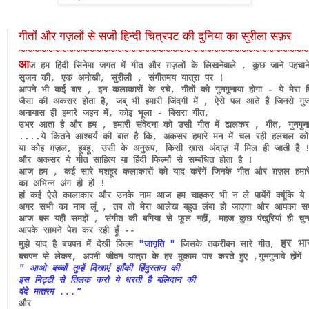
गीतों और गज़लों से सजी हिन्दी चित्रपट की दुनिया का सुरीला सफ़र
~~~~~~~~~~~~~~~~~~~~~~~~~~~~~~
~~~~~~~~~~~~
आ
ज हम हिंदी सिनेमा जगत में गीत और ग़ज़लों के लिखनेवाले , कुछ जाने पहच
सृजन की, एक अनोखी, सुरीली , संगीतमय यात्रा पर !
आपने भी कई बार , इन कलाकारों के रचे, गीतों को गुनगुनाया होगा - ये मेरा 
जैसा की अकसर होता है, जब् भी हमारी जिंदगी में , ऐसे पल आते हैं जिनसे गुज
अनायास ही हमारे जहन में,
कोइ भूला - बिसरा गीत,
उभर आता है और हम , हमारी संवेदना को उसी गीत में ढालकर ,
गीत, गुनगुना
....ये कितने आश्चर्य की बात है कि, अकसर हमारे मन में चल रही हलचल 
या कोइ ग़ज़ल, हूबहू, उसी के अनुरूप, किसी ख़ास अंदाज़ में मिल ही जाती है 
और अकसर ये गीत साहित्य या हिंदी फिल्मों से सम्बंधित होता है !
आज हम , कई सारे मशहूर कलाकारों को याद करेंगें जिनके गीत और ग़ज़ल हमारे 
का अभिन्न अंग ही हों !
हां कई ऐसे कालाकार और उनके नाम आज हम चाहकर भी न ले पायेंगें क्यूंकि 
अगर सभी का नाम लूं , तब तो मेरा आलेख बहुत लंबा हो जाएगा और आपका स
आज बस यही समझें , संगीत की बगिया से फूल नहीं, महज कुछ पंखुरियां ही च
आपके सामने पेश कर रही हूँ --
हर भा
मुझे याद है बचपन में देखी फिल्म
"जागृति "
जिसके तकरीबन सारे गीत,
बचपन से लेकर, अपनी जीवन यात्रा के हर मुकाम पार करते हुए ,गुनगुनाये होंगें 
" आओ बच्चों तुम्हें दिखाएं झाँकी हिंदुस्तान की
इस मिट्टी से तिलक करो ये धरती है बलिदान की
वंदे मातरम ..."
और