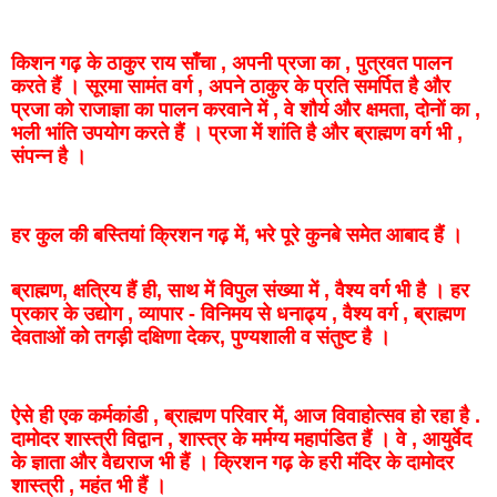
किशन
गढ़
के
ठाकुर
राय
साँचा
,
अपनी
प्रजा
का
,
पुत्रवत
पालन
करते
हैं
।
सूरमा
सामंत
वर्ग
,
अपने
ठाकुर
के
प्रति
समर्पित
है
और
प्रजा
को
राजाज्ञा
का
पालन
करवाने
में
, वे
शौर्य
और
क्षमता,
दोनों
का
,
भली
भांति
उपयोग
करते
हैं
।
प्रजा
में
शांति
है
और
ब्राह्मण
वर्ग
भी
,
संपन्न
है
।
हर
कुल
की
बस्तियां
क्रिशन
गढ़
में,
भरे
पूरे
कुनबे
समेत
आबाद
हैं
।
ब्राह्मण
,
क्षत्रिय
हैं
ही,
साथ
में
विपुल
संख्या
में
,
वैश्य
वर्ग
भी
है
।
हर
प्रकार
के
उद्योग
,
व्यापार
-
विनिमय
से
धनाढ्य ,
वैश्य
वर्ग
,
ब्राह्मण
देवताओं
को
तगड़ी
दक्षिणा
देकर, पुण्यशाली व संतुष्ट है ।
ऐसे
ही
एक
कर्मकांडी
,
ब्राह्मण
परिवार
में,
आज
विवाहोत्सव
हो
रहा
है
.
दामोदर
शास्त्री
विद्वान
,
शास्त्र
के
मर्मग्य
महापंडित
हैं
। वे ,
आयुर्वेद
के
ज्ञाता
और
वैद्यराज
भी
हैं
।
क्रिशन
गढ़
के
हरी
मंदिर
के
दामोदर
शास्त्री
,
महंत
भी
हैं ।