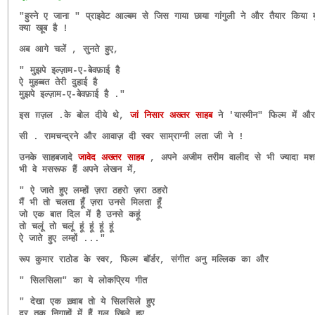
"हुस्ने ए जाना " प्राइवेट आल्बम से जिस गाया छाया गांगुली ने और तैयार किया 
क्या खूब है !
अब आगे चलें , सुनते हुए,
" मुझपे इल्ज़ाम-ए-बेवफ़ाई है
ऐ मुहब्बत तेरी दुहाई है
मुझपे इल्ज़ाम-ए-बेवफ़ाई है ."
इस ग़ज़ल .के बोल दीये थे,
जां निसार अख्तर साहब
ने 'यास्मीन" फिल्म में औ
सी . रामचन्द्रने और आवाज़ दी स्वर साम्राग्नी लता जी ने !
उनके साहबजादे
जावेद अख्तर साहब
, अपने अजीम तरीम वालीद से भी ज्यादा मशहूर
भी वे मसरूफ हैं अपने लेखन में,
" ऐ जाते हुए लम्हों ज़रा ठहरो ज़रा ठहरो
मैं भी तो चलता हूँ ज़रा उनसे मिलता हूँ
जो एक बात दिल में है उनसे कहूं
तो चलूं तो चलूं हूं हूं हूं हूं
ऐ जाते हुए लम्हों ..."
रूप कुमार राठोड के स्वर, फिल्म बॉर्डर, संगीत अनु मल्लिक का और
" सिलसिला" का ये लोकप्रिय गीत
" देखा एक ख़्वाब तो ये सिलसिले हुए
दूर तक निगाहों में हैं गुल खिले हुए