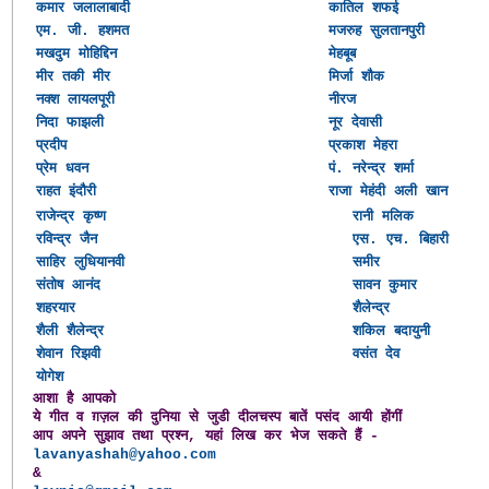
कमार जलालाबादी
कातिल शफई
एम. जी. हशमत
मजरुह सुलतानपुरी
मखदुम मोहिद्दिन
मेहबूब
मीर तकी मीर
मिर्जा शौक
नक्श लायलपूरी
नीरज
निदा फाझली
नूर देवासी
प्रदीप
प्रकाश मेहरा
प्रेम धवन
पं. नरेन्द्र शर्मा
राहत इंदौरी
राजा मेहंदी अली खान
राजेन्द्र कृष्ण
रानी मलिक
रविन्द्र जैन
एस. एच. बिहारी
साहिर लुधियानवी
समीर
संतोष आनंद
सावन कुमार
शहरयार
शैलेन्द्र
शैली शैलेन्द्र
शकिल बदायुनी
शेवान रिझवी
वसंत देव
योगेश
आशा है आपको
ये गीत व ग़ज़ल की दुनिया से जुडी दीलचस्प बातें पसंद आयी होंगीं
आप अपने सुझाव तथा प्रश्न, यहां लिख कर भेज सकते हैं -
lavanyashah@yahoo.com
&