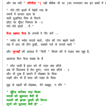
और तब नयी
" परिणीता "(
यही शीर्षक भी था )
का मनभावन रूप इन शब्दों में 
" गोरे-गोरे हाथों में मेहंदी रचा के
नयनों में कजरा डाल के
चली दुल्हनिया पिया से मिलने
छोटा सा घूँघट निकाल के -२
गोरे-गोरे हाथों ..में."
फैज़ अहमद फैज़
के लफ्जों पे गौर करें --
" ज्योत से ज्योत जगाते चलो, प्रेम की गंगा बहाते चलो
राह में आए जो दीन दुखी, सबको गले से लगाते चलो "
और
नूरजहाँ
की आवाज़ में "कैदी " फिल्म की ये ग़ज़ल क्या खूब है,
अल्फाज़ फिर फैज़ साहब के हैं
" लौट जाती है इधर को भी नज़र क्या कीजे
अब भी दिलकश है तेरा हुस्न, मग़र क्या कीजे - २
और भी दुख हैं ज़माने में मोहब्बत के सिवा
राहतें और भी हैं वस्ल की राहत के सिवा
मुझ से पहली सी मोहब्बत, मेरे महबूब, न माँग "
" ख़ूँरेज़ करिश्मा नाज़ सितम
ग़मज़ों की झुकावट वैसी ही
पलकों की झपक पुतली की फिरत
सूरमे की घुलावट वैसी ही
" -