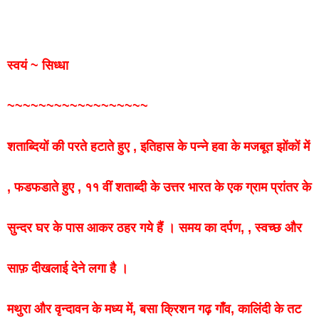
स्वयं
~
सिध्धा
~~~~~~~~~~~~~~~~~~
शताब्दियों
की
परते
हटाते
हुए
,
इतिहास
के
पन्ने
हवा
के
मजबूत
झोंकों
में
,
फडफडाते
हुए
,
११
वीं
शताब्दी
के
उत्तर
भारत
के
एक
ग्राम
प्रांतर
के
सुन्दर
घर
के
पास
आकर
ठहर
गये
हैं
। समय
का
दर्पण, ,
स्वच्छ
और
साफ़
दीखलाई
देने
लगा है ।
मथुरा
और
वृन्दावन
के
मध्य
में
,
बसा
क्रिशन
गढ़
गाँव,
कालिंदी
के
तट