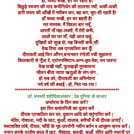
हां, व्यथा सखी, हर घर रहती है!
बिछुड़े स्वजन की याद कभीनिर्धन की लालसा ज्यों, थकी-
थकी
हारी ममता की आँखों में नमीबन कर, बह कर, चुप-सी रहती है!
हाँ व्यथा सखी, हर घर बहती है!
नत मस्तक, मैं दिवला बार नमूँ,
आरती माँ महा-लक्ष्मी, मैं तेरी करूँ,
आओ घर घर माँ, यही आज कहूं,
दुखियों को सुख दो, यह बिनती करूँ,माँ!
देख दिया अब प्रज्वलित कर दूँ!
दीपावली आई फिर आँगन,बन्दनवार रंगोली रची सुहावन!
किलकारी से गूँजा रे, प्रांगनमिष्टान-अन्न-धृत-मेवा, मन भावन!
देख सखी यहाँ, फुलझड़ी मुस्कावन!
जीवन बीता जाता ऋतुओं के संग-संग ,
हो सब को, दीपावली का अभिनंदन!
नये वर्ष की बधाई - हो, नित नव-रस !
**********************************************************
डॉ. मनस्वी श्रीविद्यालंकार : वेब दुनिया से साभार
धनतेरस के दिन क्या करें?
इस दिन धन्वंतरिजी का पूजन करें
दीपक प्रज्वलित कर घर, दुकान आदि को श्रृंगारित करें।
मंदिर, गोशाला, नदी के घाट, कुआँ, तालाब, बगीचों में भी दीपक लगाएँ।
यथाशक्ति तांबे, पीतल, चाँदी के गृह-उपयोगी नवीन बर्तन व आभूषण क्रय करें।
स्नान करके प्रदोष काल में घाट, गौशाला, बावड़ी, कुआँ, मंदिर आदि स्थानों पर