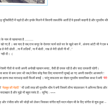
़ यूनिवर्सिटी में पढ़ते हैं और इनके मिलने में कितनी तकलीफें आतीं हैं ये इसकी कहानी है और मुस्लीम थी
के नाम से पहचानता है ............
ो गए हैं । बस याद है जब् राज कपूर के देवनार फार्म वाले घर के खुले बाग़ में , अंजना आंटी जी ने एक 
मेरी डोली ...ना मैं लडियाँ , ना मैं बोली , रख ले मेरी डोली नी माँ .."
लि नही दी। :(
रे , रेशमी गीतों से सजी अपनी अनोखी पहचान बनाए , वैसी ही दमक रही है और सदा दमकती रहेगी।
 बीस बरस से कम उमर थी जब् वे बिना कोइ पैसा लिए मायानगरी मुम्बई आ गए अपनी तकदीर आजमाने !
तक हास्य तथा मारधाड़ वाली फिल्में बनाईं । परंतु सफलता का सेहरा मुस्लीम सामाजिक कथा पे बनी
"मेरे 
ें
"मेहबूब की मेहंदी "
भी उसी तरह की मुस्लीम थीम पे बनी जिसमें लीना चंदावरकर ने अभिनय किया और
, सदाबहार है और मुझे भी बहुत पसंद है -- सुनिए : ~~~
पूर और रंजीता कौर की जोड़ी को लेकर जिसका संगीत श्री मदन मोहन जी के दिए संगीत से शुरू हुआ --