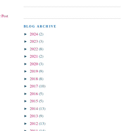
 Post
BLOG ARCHIVE
2024
(2)
►
2023
(3)
►
2022
(8)
►
2021
(2)
►
2020
(3)
►
2019
(9)
►
2018
(8)
►
2017
(10)
►
2016
(5)
►
2015
(5)
►
2014
(13)
►
2013
(9)
►
2012
(13)
►
2011
(14)
►