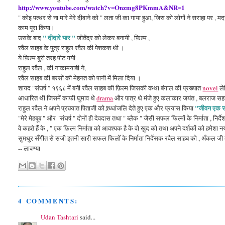
http://www.youtube.com/watch?v=Onzmg8PKmmA&NR=1
" कोइ पत्थर से ना मारे मेरे दीवाने को " लता जी का गाया हुआ, जिस को लोगों ने सराहा पर , 
काम पूरा
किया।
" दीदारे यार "
उसके बाद
जीतेंद्र को लेकर बनायी ,
फ़िल्म ,
रवैल साहब के पुत्र राहुल रवैल की पेशकश थी ।
ये फ़िल्म बुरी तरह पीट गयी -
राहुल रवैल , की नाकामयाबी ने,
रवैल साहब की बरसों की मेहनत को पानी में मिला दिया ।
शायद "संघर्ष " १९६८ में बनी रवैल साहब की फ़िल्म जिसकी कथा बंगाल की प्रख्यात
novel
लेख
आधारित थी जिसमें काफी घुमाव थे
drama
और पात्र थे मंजे हुए कलाकार जयंत , बलराज सह
"जीवन एक सं
राहुल रवैल ने अपने प्रख्यात पिताजी को श्र्ध्धांजलि देते हुए एक और प्रयास किया
"मेरे मेहबूब " और "संघर्ष " दोनों ही देवदास तथा " ब्लैक " जैसी सफल फिल्मों के निर्माता , निर्
वे कहते हैं के , " एक फ़िल्म निर्माता को आवश्यक है के वो ख़ुद को तथा अपने दर्शकों को हमेशा
सुमधुर सँगीत से सजी इतनी सारी सफल फिलोँ के निर्माता निर्देसक रवैल साहब को , अँकल जी को
-- लावण्या
4 COMMENTS:
Udan Tashtari
said...