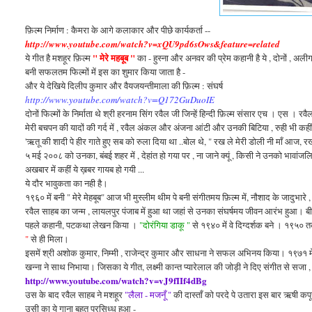
फ़िल्म निर्माण : कैमरा के आगे कलाकार और पीछे कार्यकर्ता --
http://www.youtube.com/watch?v=xQU9pd6sOws&feature=related
" मेरे महबूब "
ये
गीत है मशहूर फ़िल्म
का - हुस्ना और अनवर की प्रेम कहानी है ये , दोनों , अलीगढ
बनी सफलतम फिल्मों में इस का शुमार किया जाता है -
और ये देखिये दिलीप कुमार और वैयजयन्तीमाला की फ़िल्म : संघर्ष
http://www.youtube.com/watch?v=Q172GuDuoIE
दोनों फिल्मों के निर्माता थे श्री हरनाम सिंग रवैल जी जिन्हें हिन्दी फ़िल्म संसार एच । एस । रवैल 
मेरी बचपन की यादों की गर्द में , रवैल अंकल और अंजना आंटी और उनकी बिटिया , रुही भी कहीं ख
'ऋतू की शादी पे हीर गाते हुए सब को रुला दिया था ..बोल थे, " रख ले मेरी डोली नी माँ आज, रख ले 
५ मई २००८ को
उनका,
बंबई शहर में , देहांत हो गया पर , ना जाने क्यूं , किसी ने उनको भावांज
अखबार में कहीं ये ख़बर गायब हो गयी ...
ये दौर भावुकता का नही
है।
१९६० में बनी " मेरे
मेहबूब"
आज भी मुस्लीम
थीम पे
बनी संगीतमय फ़िल्म में, नौशाद के जादुभा
रवैल साहब का जन्म , लायलपुर पंजाब में हुआ था जहां से उनका संघर्षमय जीवन आरंभ हुआ।
पहले कहानी, पटकथा लेखन किया ।
"दोरंगिया डाकू "
से १९४० में वे दिग्दर्शक बने । १९५० 
"
से ही
मिला।
इसमें श्री अशोक कुमार, निम्मी , राजेन्द्र कुमार और साधना ने सफल अभिनय किया। १९७१ म
खन्ना ने साथ निभाया। जिसका ये
गीत,
लक्ष्मी कान्त प्यारेलाल की जोड़ी ने दिए संगीत से सजा 
http://www.youtube.com/watch?v=vJ9fIIf4dBg
उस के बाद रवैल साहब ने मशहूर
"लैला - मजनूँ "
की दास्ताँ को परदे पे उतारा इस बार ऋषी क
उसी का ये गाना बहुत प्रसिध्ध हुआ -