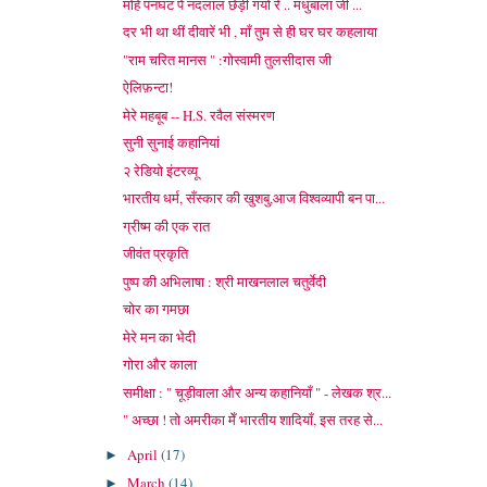
मोहे पनघट पे नंदलाल छेड़ी गयो रे .. मधुबाला जी ...
दर भी था थीं दीवारें भी , माँ तुम से ही घर घर कहलाया
"राम चरित मानस " :गोस्वामी तुलसीदास जी
ऐलिफ़न्टा!
मेरे महबूब -- H.S. रवैल संस्मरण
सुनी सुनाई कहानियां
२ रेडियो इंटरव्यू
भारतीय धर्म, सँस्कार की खुशबु,आज विश्वव्यापी बन पा...
ग्रीष्म की एक रात
जीवंत प्रकृति
पुष्प की अभिलाषा : श्री माखनलाल चतुर्वेदी
चोर का गमछा
मेरे मन का भेदी
गोरा और काला
समीक्षा : " चूड़ीवाला और अन्य कहानियाँ " - लेखक श्र...
" अच्छा ! तो अमरीका मेँ भारतीय शादियाँ, इस तरह से...
April
(17)
►
March
(14)
►