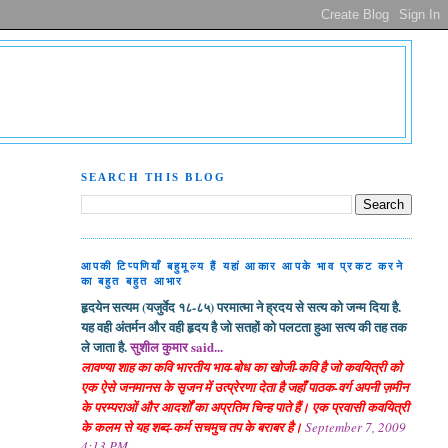
SEARCH THIS BLOG
आपकी टिप्पणियाँ बहुमूल्य हैं यहां आकार आपके भाव प्रकट करने
का बहुत बहुत आभार
हृदयेन सत्यम (यजुर्वेद १८-८५) परमात्मा ने ह्रदय से सत्य को जन्म दिया है.
यह वही अंतर्मन और वही हृदय है जो सतहों को पलटता हुआ सत्य की तह तक
ले जाता है.
सुशील कुमार said...
लावण्या शाह का कवि भारतीय भाव-बोध का खोजी-कवि है जो कवयित्री को
एक ऐसे जनमानस के सृजन में उत्प्रेरणा देता है जहाँ पाठक-वर्ग अपनी ज़मीन
के परम्पराओं और आदर्शों का अप्रतिम चिन्ह पाते हैं। एक प्रवासी कवयित्री
के कलम से यह शब्द-कर्म सचमुच तप के बराबर है।
September 7, 2009
4:13 PM