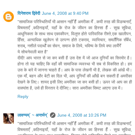
दिनेशराय द्विवेदी
June 4, 2008 at 9:40 PM
"सामाजिक परिस्थितियाँ भी आसान नहीँ हैँ अमरीका मेँ ..कयी तरह की विडम्बनाएँ,
विषमताएँ ,कठिनाइयाँ, यहाँ के रोज के जीवन का हिस्सा हैँ - सुख सुविधा,
आधुनिकता के साथ साथ एकाकीपन, विलुप्त होते पारिवारिक रीश्ते,एक खालीपन,
हिँसा, अत्याधिक खुलेपन से उत्पन्न होते टकराव्, व्याभिचार, समलैँगिक सँबँध,
शराब्, नशीले पदार्थोँ का सेवन, समाज के लिये, भविष्य के लिये क्या लायेँगेँ
ये सोचनेवाली बात है"
दीदी! आप भारत से जा कर बसी हैं उस देश में जो आज दुनियाँ का सिरमोर है।
होना तो यह चाहिए कि वहाँ की सामाजिक व्यवस्था भी सब से विकसित हो। हम
उस के बारे में जानना चाहते हैं। आप के पास लेखनी भी है, लेखक की आंखें भी।
एक माँ, बहन और बेटी का दिल भी, आप दुनियाँ की आँखें बन सकती हैं अमरीका
देखने के लिए। शायद इसी लिए अमरीका जा कर बसी हों। ऊपर जो आप का ही
वाक्यांश है, उसे ही विस्तार दे दीजिए। सारा अमरीका सिमट आएगा उस में।
Reply
लावण्यम्` ~ अन्तर्मन्`
June 4, 2008 at 10:26 PM
"सामाजिक परिस्थितियाँ भी आसान नहीँ हैँ अमरीका मेँ ..कयी तरह की विडम्बनाएँ,
विषमताएँ ,कठिनाइयाँ, यहाँ के रोज के जीवन का हिस्सा हैँ - सुख सुविधा,