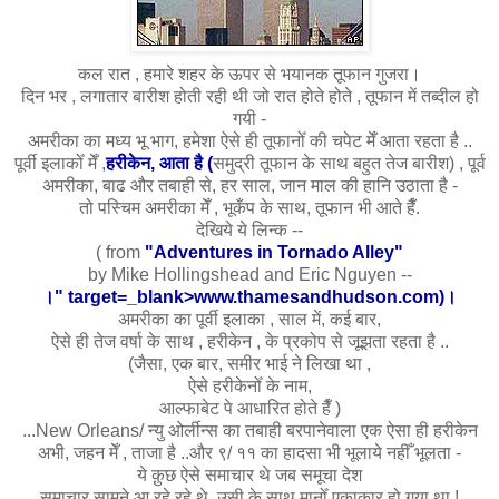
कल
रात , हमारे शहर के ऊपर से भयानक तूफान गुजरा।
दिन भर , लगातार बारीश होती रही थी जो रात होते होते , तूफान में तब्दील हो
गयी -
अमरीका का मध्य भू भाग, हमेशा ऐसे ही तूफानोँ की चपेट मेँ आता रहता है ..
पूर्वी इलाकोँ मेँ ,
हरीकेन, आता है (
समुद्री तूफान के साथ बहुत तेज बारीश) , पूर्व
अमरीका, बाढ और तबाही से, हर साल, जान माल की हानि उठाता है -
तो पस्चिम अमरीका मेँ , भूकँप के साथ, तूफान भी आते हैँ.
देखिये ये लिन्क --
( from
"Adventures in Tornado Alley"
by Mike Hollingshead and Eric Nguyen --
।" target=_blank>www.thamesandhudson.com)।
अमरीका का पूर्वी इलाका , साल में, कई बार,
ऐसे ही तेज वर्षा के साथ , हरीकेन , के प्रकोप से जूझता रहता है ..
(जैसा, एक बार, समीर भाई ने लिखा था ,
ऐसे हरीकेनोँ के नाम,
आल्फाबेट पे आधारित होते हैँ )
...New Orleans/ न्यु ओर्लीन्स का तबाही बरपानेवाला एक ऐसा ही हरीकेन
अभी, जहन मेँ , ताजा है ..और ९/ ११ का हादसा भी भूलाये नहीँ भूलता -
ये क़ुछ ऐसे समाचार थे जब समूचा देश
समाचार सामने आ रहे रहे थे, उसी के साथ मानोँ एकाकार हो गया था !