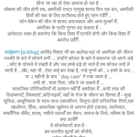
छीना जा रहा हो ऐसा आभास हो रहा है -
ओबामा की जीत होगी तब, अमरीकी राष्ट्र प्रमुख शायद फिर एक बार्, अमरीकी
हितोँ की रक्षा के लिए
कटीबध्ध होते हुए
जान पडेँग़ेँ ..
जोन मेकेन की जीत से शायद अराजकता और अन्य मुल्कोँ मेँ,
अमरीका के प्रति गुस्सा बढ सकता है -
आनेवाला वक्त ही बतायेगा कि किस दिशा मेँ प्रगति होगी और किस दिशा मेँ
अवरोध उठेँग़ेँ .
साईब्लाग [sciblog]
अरविंद मिश्रा जी का आलेख पढा
तो
अमरीका की जीवन
पध्धति
के बारे में सोचने लगी ... उन्होंने कोयल के बारे में बतलाया
जो
अपने अंडे
,
कौए
के घोसले में रखती है और जब् बच्चे बड़े हो जाते हैं
तब
कोयल उन्हें ले
जाती है ...
खैर,
यहां भी , ऐसा कई बार देखा है, नन्हे मुन्नों को , २ हफ्ते के बाद ,
या २ महीनों के
बाद "
day
care"
में रखा जाता है ...
तभी तो , माता
पिता,
जॉब पे जा सकते हैं ...
सामाजिक परिस्थितियाँ भी आसान नहीँ हैँ अमरीका मेँ ..कयी तरह की
विडम्बनाएँ, विषमताएँ ,कठिनाइयाँ, यहाँ के रोज के जीवन का हिस्सा हैँ - सुख
सुविधा, आधुनिकता के साथ साथ एकाकीपन, विलुप्त होते पारिवारिक रीश्ते,एक
खालीपन, हिँसा, अत्याधिक खुलेपन से उत्पन्न होते टकराव्, व्याभिचार,
समलैँगिक सँबँध, शराब्, नशीले पदार्थोँ का सेवन, समाज के लिये, भविष्य के लिये
क्या लायेँगेँ
ये सोचनेवाली बात है -
हम भारतीय मूल्योँ को सँजोये,