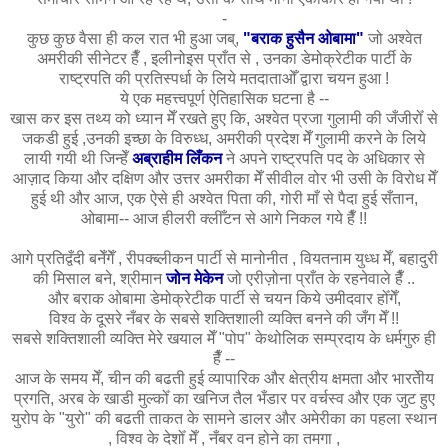
-
कुछ कुछ वैसा ही कल रात भी हुआ जब्,
"बराक हुसैन ओबामा"
जो अश्वेत
अमरीकी सीनेटर हैँ , इलीनोइस प्राँत से , उनका डेमोक्रेटीक पार्टी के
राष्ट्रपति की प्रतिस्पर्धा के लिये मतदाताओँ द्वारा चयन हुआ !
ये एक महत्त्वपूर्ण ऐतिहासिक घटना है --
खास कर इस तथ्य को ध्यान मेँ रखते हुए कि, अश्वेत प्रजा गुलामी की जँजीरोँ से
जकडी हुई ,उनकी इच्छा के विरुध्ध, अमरीकी प्रदेश मेँ गुलामी करने के लिये
लायी गयी थी जिन्हेँ
अब्राहीम लिँकन
ने अपने राष्ट्रपति पद के अधिकार से
आज़ाद किया और दक्षिण और उत्तर अमरीका मेँ सीवील वोर भी उसी के विरोध मेँ
हुई थी और आज, एक ऐसे ही अश्वेत पिता की, गोरी माँ से पैदा हुई सँतान,
ओबामा-- आज हीलरी क्लीँटन से आगे निकल गये हैँ !!
आगे प्रतिद्वँदी बनेँगेँ , रीपक्ब्लीकन पार्टी से मानोनीत , वियतनाम युध्ध मेँ, बहादुरी
की मिसाल बने, श्रीमान
जोन मेकेन
जो एरीज़ोना प्राँत के रहनेवाले हैँ ..
और बराक ओबामा डेमोक्रेटीक पार्टी से चयन किये उमीदवार होँगेँ,
विश्व के दूसरे नँबर के सबसे शक्तिशाली व्यक्ति बनने की जँग मेँ !!
सबसे शक्तिशाली व्यक्ति मेरे खयाल मेँ "पोप" केथोलिक सम्प्रदाय के धर्मगुरु ही
हैँ --
आज के समय मेँ, चीन की बढती हुई व्यापारिक और क्षेत्रीय क्षमता और
भारतेीय
प्रगति, अरब के खाडी मुल्कोँ का खनिज तैल भँडार पर वर्चस्व और एक जुट हुए
युरोप के "युरो" की बढती ताकत के सामने डालर और अमेरीका का पहला स्थान
, विश्व के देशोँ मेँ , नँबर वन होने का तमगा ,