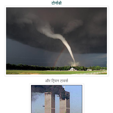
टोर्नाडो
और ट्विन टावर्स