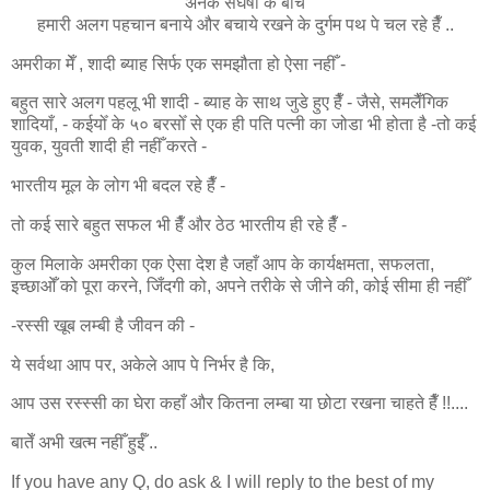
अनेक सँघर्षोँ के बीच
हमारी अलग पहचान बनाये और बचाये रखने के दुर्गम पथ पे चल रहे हैँ ..
अमरीका मेँ , शादी
ब्याह सिर्फ एक समझौता हो ऐसा नहीँ -
बहुत सारे अलग पहलू भी शादी - ब्याह के साथ जुडे हुए हैँ - जैसे, समलैँगिक
शादियाँ, - कईयोँ के ५० बरसोँ से एक ही पति पत्नी का जोडा भी होता है -तो कई
युवक, युवती शादी ही नहीँ करते -
भारतीय मूल के लोग भी बदल रहे हैँ -
तो कई सारे बहुत सफल भी हैँ और ठेठ भारतीय ही रहे हैँ -
कुल मिलाके अमरीका एक ऐसा देश है जहाँ आप के कार्यक्षमता, सफलता,
इच्छाओँ को पूरा करने, जिँदगी को, अपने तरीके से जीने की, कोई सीमा ही नहीँ
-रस्सी खूब लम्बी है जीवन की -
ये सर्वथा आप पर, अकेले आप पे निर्भर है कि,
आप उस रस्स्सी का घेरा कहाँ और कितना लम्बा या छोटा रखना चाहते हैँ !!....
बातेँ अभी खत्म नहीँ हुईँ ..
If you have any Q, do ask & I will reply to the best of my