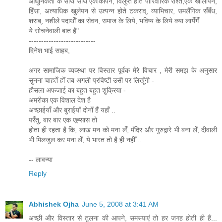
आधुनिकता के साथ साथ एकाकीपन, विलुप्त होते पारिवारिक रीश्ते,एक खालीपन,
हिँसा, अत्याधिक खुलेपन से उत्पन्न होते टकराव्, व्याभिचार, समलैँगिक सँबँध,
शराब्, नशीले पदार्थोँ का सेवन, समाज के लिये, भविष्य के लिये क्या लायेँगेँ
ये सोचनेवाली बात है"
---------------------------
दिनेश भाई साहब,
अगर सामाजिक व्यव्स्था पर विस्तार पूर्वक मेरे विचार , मेरी समझ के अनुसार
सुनना चाहतेँ होँ तब अगली प्रविष्टी उसी पर लिखूँगी -
हौसला अफजाई का बहुत बहुत शुक्रिया -
अमरीका एक विशाल देश है
अच्छाईयाँ और बुराईयाँ दोनोँ हैँ यहाँ ..
परँतु, बार बार एक एह्सास तो
होता ही रहता है कि, लाख मन को मना लेँ, मँदिर और गुरुद्वारे भी बना लेँ, दीवाली
भी मिलजुल कर मना लेँ, ये भारत तो है ही नहीँ ..
-- लावन्या
Reply
Abhishek Ojha
June 5, 2008 at 3:41 AM
अच्छी और विस्तार से तुलना की आपने, समस्याएं तो हर जगह होती ही हैं...