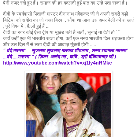
पैनी नज़र रखे हुए हैं। समाज की हर बदलती हुई बात का उन्हें पता रहता है।
दीदी के स्वर्गवासी पिताजी मास्टर दीनानाथ मंगेशकर जी ने अपनी सबसे बड़ी
बिटिया को संगीत का जो नन्हा बिरवा , सौंपा था आज उस अमर बेली की शाखाएं
, पुरे विश्व में , फ़ैली हुई हैं ...
दीदी का स्वर कोई ऐसा द्वीप या भूखंड नही है जहाँ , सुनाई ना देती हो ```
जहाँ कहीं एक भी भारतीय रहता होगा, वहाँ एक नन्हा भारतीय दिल धड़कता होगा
और उस दिल में से लता दीदी की आवाज़ गूंजती होगी .....
" वंदे मातरम` ....सुजलाम सुफलाम् मलयज शीतलाम , शस्य श्यामला मातरम`
...वंदे ....मातरम` " ( फ़िल्म: आनंद मठ , कवि : श्री बंकिमचन्द्र जी )
http://www.youtube.com/watch?v=xj1Iy4nRMkc