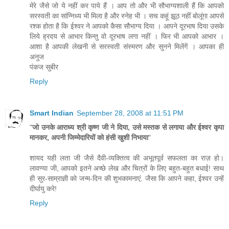
मेरे जैसे जो ये नहीं कर पाये हैं । आप तो और भी सौभाग्‍यशाली हैं कि आपको
सरस्‍वती का सांन्निध्‍य भी मिला है और स्‍नेह भी । सच कहूं झूठ नहीं बोलूंगा आपसे
रश्‍क होता है कि ईश्‍वर ने आपको कैसा सौभाग्‍य दिया । आपने दूरभाष दिया उसके
लिये ह्रदय से आभार किन्‍तु वो दूरभाष लगा नहीं । फिर भी आपको आभार ।
आशा है आपकी लेखनी से सरस्‍वती संस्‍मरण और सुनने मिलेंगें । आपका ही
अनुज
पंकज सुबीर
Reply
Smart Indian
September 28, 2008 at 11:51 PM
"
जो उनके आराध्य श्री कृष्ण जी ने दिया, उसे मस्तक से लगाया और ईश्वर कृपा
मानकर, अपनी जिम्मेदारियों को हंसी खुशी निभाया
"
शायद यही लता जी जैसे दैवी-व्यक्तित्व की अभूतपूर्व सफलता का राज़ हो।
लावण्या जी, आपको इतने अच्छे लेख और चित्रों के लिए बहुत-बहुत बधाई! साथ
ही सुर-साम्राज्ञी को जन्म-दिन की शुभकामनाएं. जैसा कि आपने कहा, ईश्वर उन्हें
दीर्घायु करे!
Reply