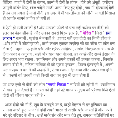
बिंदिया, हाथों में हीरों के कंगन, कानों में हीरों के टोप्स , हीरे की अंगूठी, ज़रीदार
जामुनी बॉर्डर लिए, श्वेत चंदेरी साडी धारण किए हुए दीदी , जब भी दीखलाई देतीं
हैं तब तब लगता है मानो दीदी इस उम्र में भी भारतीयता की जीती जागती मिसाल
ही आपके सामने हाज़िर हो गयी हो !!
वे ऐसी ही भली लगतीं हैं ! और आपको फोटो से पता नही चलेगा पर दीदी को
इतर का बेहद शौक है, और उनका सबसे प्रिय इतर है,
" पेरिस "
जिसे "
इसा
लारान "
कम्पनी , फ्रांस में बनाती है ..शायद यही एक दीदी का निजी शौक है
..और हॉबी में फोटोग्राफी , कभी कभार एकदम लज़ीज़ रवे का सीरा या खीर बना
लेना :) , घूमना , प्रकृति प्रेम और श्रेष्ठ साहित्य , संगीत, चित्रकला रंगमंच के
लिए आदर व अनुराग , सही और खरा खरा बोलना, हर अच्छे और सच्चे इंसान के
लिए आदर भाव रखना , स्वाभिमान और अपने हक्कों की इज्जत करना , जिसके
कारण दीदी ने , महिला गायिकाओं को पुरूष प्रधान , फ़िल्म इंडस्ट्री में , अपनी
अलग पहचान बनाने की लड़ाई में , ऊंचा मकाम दिलवाया और स्पष्टवक्ता होने
से , कईयों को उनकी कही किसी बात का बुरा भी लगा होगा !!
पर आज इसी से दीदी को लोग
"स्वयं` सिध्धा "
नारियों की श्रेणी में , स्वाभिमान
से खडा हुआ देखते हैं। भारत को ही नही पूरे मानव समुदाय को प्रेरणा मिले ऐसी
दीदी की जीवन यात्रा रही है -
- आज दीदी जो भी हैं, ख़ुद के बलबूते पर हैं, कड़ी मेहनत से हर मुश्किल का
सामना करते हुए, आज भी दीदी अपने भारत से असीम प्रेम करतीं हैं और अपने
भरे पूरे परिवार के बीच , उन्हें मार्गदर्शन और प्यार देते हुए, समस्त गतिविधियों पर