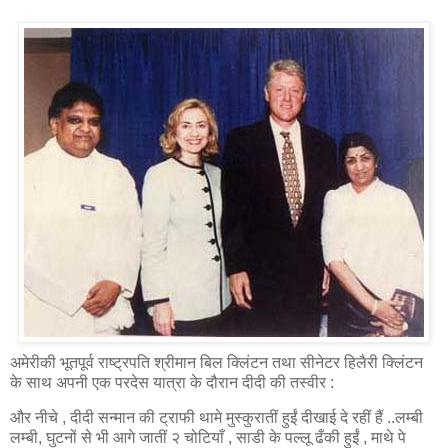
अमेरीकी भूतपूर्व राष्ट्रपति श्रीमान बिल क्लिंटन तथा सीनेटर हिलैरी क्लिंटन
के साथ अपनी एक परदेस यात्रा के दौरान दीदी की तस्वीर :
और नीचे , दीदी सन्मान की ट्राफी थामे मुस्कुरातीं हुईं दीखाई दे रहीं हैं ..लम्बी
लम्बी, घुटनों से भी आगे जातीं २ चोटियाँ , साडी के पल्लू ढँकी हुईं , माथे पे