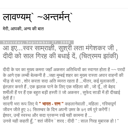
लावण्यम्` ~अन्तर्मन्`
मेरी, आपकी, अन्य की बात
Saturday, September 27, 2008
आ इए...स्वर साम्राज्ञी, सुश्री लता मंगेशकर जी ,
दीदी को साल गिरह की बधाई दें, (चित्रमय झांकी)
दीदी के घर का मुख्य कमरा जहाँ अकसर अतिथियों का स्वागत होता है ~~ परदों
के आगे एक लम्बी बेल्कनी है ..जहा मुम्बई शहर का मुख्य रास्ता अपार वाहनों की
भीड़ से भरा , शोर करता सदा अति व्यस्त रहता है ...भीतर, कई मुलाकाती ,
इंतज़ार करते हैं , एक झलक पाने के लिए एक महिला की , जो यूँ , तो बेहद
शर्मीली हैं पर हैं एक बहुत बड़ी हस्ती !! जो अकसर , सुफेद साडी में ही दीखाई
देतीं हैं !
सादगी भरा रूप लिए ये
" भारत - रत्न "
कहलानेवाली , महिला , गरिमापूर्ण
जीवन जीते हुए २८ सितम्बर के दिन अपनी उमर के ७९ वर्ष पुरे करेंगीं !
ईश्वर, उन्हें स्वस्थ और सदा प्रसन्न रखें यही कामना है ...
उनसे यही कहती हूँ, " शतं जीवेंन ` शरद : दीदी " : साल गिरह मुबारक हो ! "