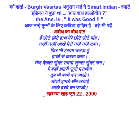
बर्ग वार्ता - Burgh Vaartaa
अनुराग भाई
ने Smart Indian - स्मार्ट
इंडियन
ने पुछा था ...
"हाउ वास हल्लोवीन ?"
the Ans. is , " It was Good !! "
..आज नन्हे मुन्नों के लिए कविता हाज़िर है ..बड़े भी पढ़ें ...
अबोध का बोध पाठ
हैं छोटे छोटे हाथ मेरे छोटे छोटे पांव।
नन्हीं
नन्हीं आंखें मेरी नन्हें नन्हें कान।
फिर
भी हरदम चलता हूं
हाथों
से करता काम।
रोज
देखता सुंदर सपना
सुनता
सुंदर गान।
ऐ बडों हमारी सुनो प्रार्थना
तुम
भी बच्चे बन जाओ।
छोडों
झगडे और लडाई
अच्छे
बच्चे बन जाओ।
_
लावण्या शाह
जून 22 , 2000