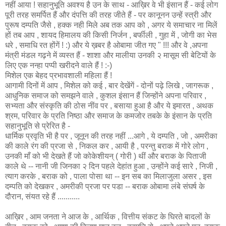
नहीं आया ! सहानुभूति अवश्य है उन के साथ - आख़िर वे भी इंसान हैं - कई लोग
पूरी तरह समर्पित हैं और दंपत्ति की तरह जीते हैं - पर कानूनन उन्हें स्त्री और
पुरूष दम्पति जैसे , हक्क नही मिले अब तक आप को , अगर ये समाचार ना मिलें
हों तब आप , शायद हिमालय की किसी निर्जन , बर्फीली , गुहा में , जोगी का भेस
धरे , समाधि रत होंगें ! :) और ये ख़बर है ओबामा जीत गए " !!! और वे ,अपना
मंत्री मंडल गढ़ने में व्यस्त हैं - शाशा और मालीया उनकी २ मासूम सी बेटियों के
लिए एक नन्हा पप्पी खरीदने वाले हैं ! :-)
मिशेल एक बेहद प्रभावशाली महिला हैं !
आगामी दिनों में आप , मिशेल को कई , बार देखेंगें - दोनों पढ़े लिखे , जागरूक ,
आधुनिक समाज को समझने वाले , कुशल इंसान हैं जिन्होंने अपना परिवार ,
सभ्यता और संस्कृति की ठोस नींव पर , बसाया हुआ है और ये इमारत , अथक
श्रम, परिवार के प्रति निष्ठा और समाज के कमजोर तबके के इंसान के प्रति
सहानुभूति से प्रेरित है -
धार्मिक प्रवृति भी है पर , जूनून की तरह नहीं ...आगे , ये दम्पति , जो , अमरीका
की काले रंग की प्रजा से , निकल कर , आयी है , परन्तु बराक में गोरे लोग ,
उनकी माँ को भी देखते हैं जो कोकेशीयन् ( गोरी ) थीं और बराक के पिताजी
काले थे -- नानी जी जिनका २ दिन पहले देहांत हुआ , उन्होंने कई सारे , निजी ,
त्याग करके , बराक को , पाला पोसा था -- इन सब का मिलाजुला असर , इस
दम्पति को देखकर , अमरीकी प्रजा पर पडा -- बराक ओबामा लंबे संघर्ष के
दौरान, संयत रहे हैं ...........
आख़िर , आम जनता ने आज के , आर्थिक , वित्तीय संकट के घिरते बादलों के