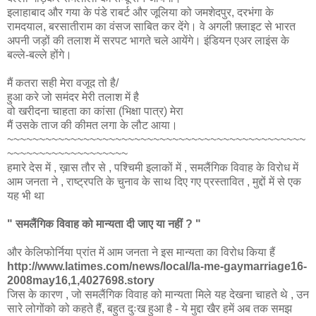
इलाहाबाद और गया के पंडे राबर्ट और जूलिया को जमशेदपुर, दरभंगा के
रामदयाल, बरसातीराम का वंसज साबित कर देंगे। वे अगली फ़्लाइट से भारत
अपनी जड़ों की तलाश में सरपट भागते चले आयेंगे। इंडियन एअर लाइंस के
बल्ले-बल्ले होंगे।
मैं कतरा सही मेरा वजूद तो है/
हुआ करे जो समंदर मेरी तलाश में है
वो खरीदना चाहता का कांसा (भिक्षा पात्र) मेरा
मैं उसके ताज की कीमत लगा के लौट आया।
~~~~~~~~~~~~~~~~~~~~~~~~~~~~~~~~~~~~~~~~~~~~~~~
~~~~~~~~~~~~~~~~~~~
हमारे देस में , ख़ास तौर से , पश्चिमी इलाकों में , समलैंगिक विवाह के विरोध में
आम जनता ने , राष्ट्रपति के चुनाव के साथ दिए गए प्रस्तावित , मुद्दों में से एक
यह भी था
" समलैंगिक विवाह को मान्यता दी जाए या नहीं ? "
और केलिफोर्निया प्रांत में आम जनता ने इस मान्यता का विरोध किया हैं
http://www.latimes.com/news/local/la-me-gaymarriage16-
2008may16,1,4027698.story
जिस के कारण , जो समलैंगिक विवाह को मान्यता मिले यह देखना चाहते थे , उन
सारे लोगोंको को कहते हैं, बहुत दुःख हुआ है - ये मुद्दा खैर हमें अब तक समझ