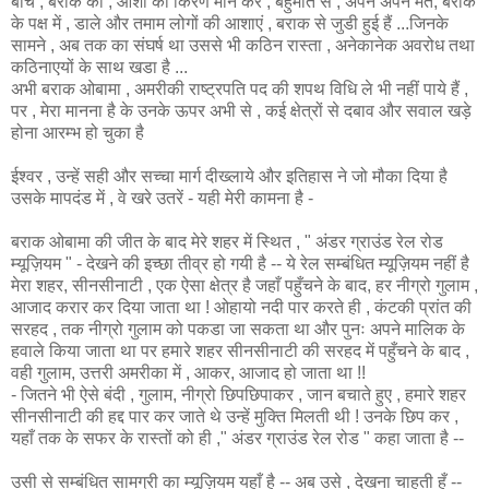
बीच , बराक को , आशा की किरण मान कर , बहुमति से , अपने अपने मत, बराक
के पक्ष में , डाले और तमाम लोगों की आशाएं , बराक से जुडी हुई हैं ...जिनके
सामने , अब तक का संघर्ष था उससे भी कठिन रास्ता , अनेकानेक अवरोध तथा
कठिनाएयों के साथ खडा है ...
अभी बराक ओबामा , अमरीकी राष्ट्रपति पद की शपथ विधि ले भी नहीं पाये हैं ,
पर , मेरा मानना है के उनके ऊपर अभी से , कई क्षेत्रों से दबाव और सवाल खड़े
होना आरम्भ हो चुका है
ईश्वर , उन्हें सही और सच्चा मार्ग दीख्लाये और इतिहास ने जो मौका दिया है
उसके मापदंड में , वे खरे उतरें - यही मेरी कामना है -
बराक ओबामा की जीत के बाद मेरे शहर में स्थित , " अंडर ग्राउंड रेल रोड
म्यूज़ियम " - देखने की इच्छा तीव्र हो गयी है -- ये रेल सम्बंधित म्यूज़ियम नहीं है
मेरा शहर, सीनसीनाटी , एक ऐसा क्षेत्र है जहाँ पहुँचने के बाद, हर नीग्रो गुलाम ,
आजाद करार कर दिया जाता था ! ओहायो नदी पार करते ही , कंटकी प्रांत की
सरहद , तक नीग्रो गुलाम को पकडा जा सकता था और पुनः अपने मालिक के
हवाले किया जाता था पर हमारे शहर सीनसीनाटी की सरहद में पहुँचने के बाद ,
वही गुलाम, उत्तरी अमरीका में , आकर, आजाद हो जाता था !!
- जितने भी ऐसे बंदी , गुलाम, नीग्रो छिपछिपाकर , जान बचाते हुए , हमारे शहर
सीनसीनाटी की हद्द पार कर जाते थे उन्हें मुक्ति मिलती थी ! उनके छिप कर ,
यहाँ तक के सफर के रास्तों को ही ," अंडर ग्राउंड रेल रोड " कहा जाता है --
उसी से सम्बंधित सामग्री का म्यूज़ियम यहाँ है -- अब उसे , देखना चाहती हूँ --