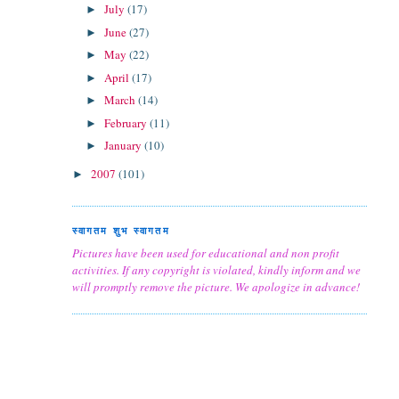
July
(17)
►
June
(27)
►
May
(22)
►
April
(17)
►
March
(14)
►
February
(11)
►
January
(10)
►
2007
(101)
►
स्वागतम शुभ स्वागतम
Pictures have been used for educational and non profit
activities. If any copyright is violated, kindly inform and we
will promptly remove the picture. We apologize in advance!