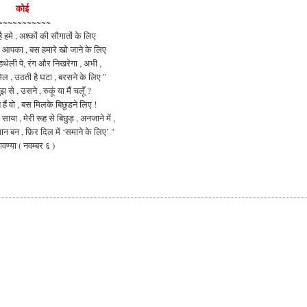
कोई
~~~~~~~~~~~
ै हमे , अश्कों की सौगातों के लिए
 आपका , बस हमारे खो जाने के लिए
हथेली पे, रंग और निखरेगा , अभी ,
 मिल , उठती है घटा , बरसने के लिए "
ुझ से , उसने , रुकूं या मैं चलूँ ?
 हैं वो , बस मिलके बिछुडने लिए !
ाया , मेरी रूह से बिछुड़ , अनजाने में ,
ान बन , फ़िर दिल में ‘समाने के लिए’ "
ावण्या ( नवम्बर ६ )