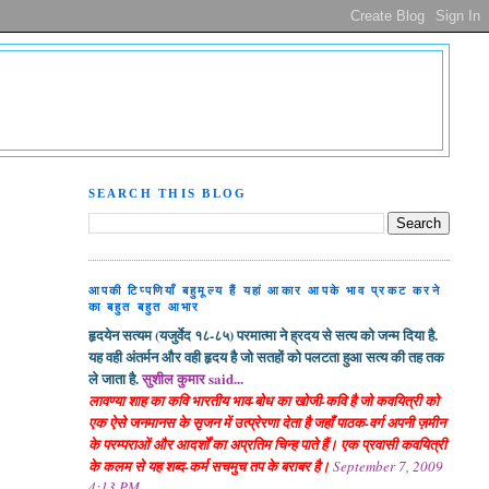
SEARCH THIS BLOG
आपकी टिप्पणियाँ बहुमूल्य हैं यहां आकार आपके भाव प्रकट करने
का बहुत बहुत आभार
हृदयेन सत्यम (यजुर्वेद १८-८५) परमात्मा ने ह्रदय से सत्य को जन्म दिया है.
यह वही अंतर्मन और वही हृदय है जो सतहों को पलटता हुआ सत्य की तह तक
ले जाता है.
सुशील कुमार said...
लावण्या शाह का कवि भारतीय भाव-बोध का खोजी-कवि है जो कवयित्री को
एक ऐसे जनमानस के सृजन में उत्प्रेरणा देता है जहाँ पाठक-वर्ग अपनी ज़मीन
के परम्पराओं और आदर्शों का अप्रतिम चिन्ह पाते हैं। एक प्रवासी कवयित्री
के कलम से यह शब्द-कर्म सचमुच तप के बराबर है।
September 7, 2009
4:13 PM