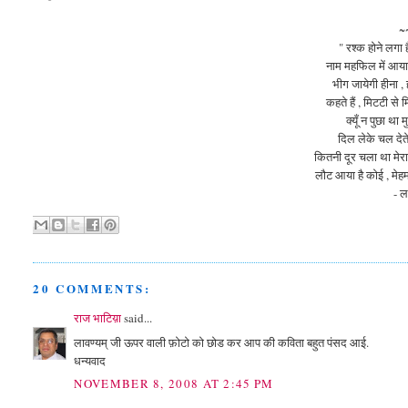
~
" रश्क होने लगा ह
नाम महफिल में आया
भीग जायेगी हीना , 
कहते हैं , मिटटी से
क्यूँ न पुछा था म
दिल लेके चल देते
कितनी दूर चला था मेरा स
लौट आया है कोई , मेहम
- ल
20 COMMENTS:
राज भाटिय़ा
said...
लावण्यम् जी ऊपर वाली फ़ोटो को छोड कर आप की कविता बहुत पंसद आई.
धन्यवाद
NOVEMBER 8, 2008 AT 2:45 PM