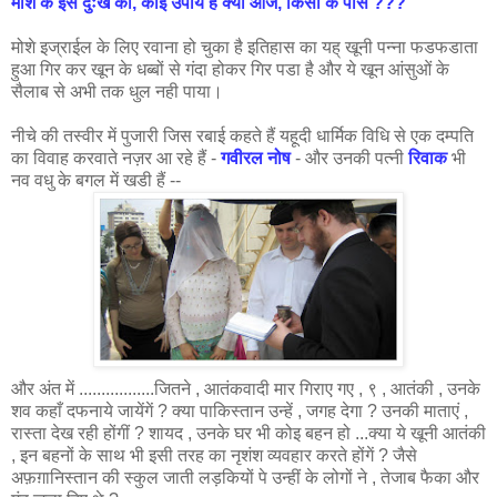
मोशे के इस दुःख
का,
कोइ उपाय है क्या
आज,
किसी के पास ???
मोशे इज्राई
ल
के लिए रवाना हो चुका है इतिहास का यह् खूनी पन्ना फडफडाता
हुआ गिर कर खून के धब्बों से गंदा होकर गिर पडा है और ये खून आंसुओं के
सैलाब से अभी तक धुल नही पाया।
नीचे की तस्वीर में पुजारी जिस रबाई कहते हैं यहूदी धार्मिक विधि से एक दम्पति
का विवाह करवाते नज़र आ रहे हैं -
गवीरल नोष
- और उनकी पत्नी
रिवाक
भी
नव वधु के बगल में खडी हैं --
और अंत में .................जितने , आतंकवादी मार गिराए गए , ९ , आतंकी , उनके
शव कहाँ दफनाये जायेंगें ? क्या पाकिस्तान उन्हें , जगह देगा ? उनकी माताएं ,
रास्ता देख रही होंगीं ? शायद , उनके घर भी कोइ बहन हो ...क्या ये खूनी आतंकी
, इन बहनों के साथ भी इसी तरह का नृशंश व्यवहार करते होंगें ? जैसे
अफ़ग़ानिस्तान की स्कुल जाती लड़कियों पे उन्हीं के लोगों ने , तेजाब फैका और