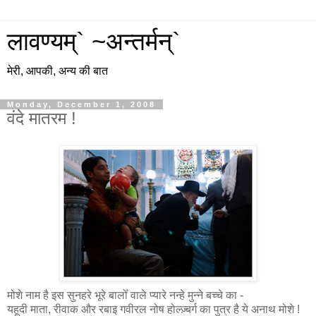
लावण्यम्` ~अन्तर्मन्`
मेरी, आपकी, अन्य की बात
Monday, December 1, 2008
वंदे मातरम !
मोशे नाम है इस सुनहरे भूरे बालोँ वाले प्यारे नन्हे मुन्ने बच्चे का -
यहूदी माता, रीवाक और रबाइ गवीरल नोष होल्ज़्बर्ग का पुत्र है ये अनाथ मोशे !