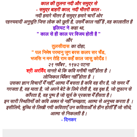
काल की तुलना नदी और समुद्र से
- समुद्र बाहरी काल, नदी भीतरी काल -
नदी हमारे भीतर है समुद्र हमारे चारोँ ओर
रहस्यवादी अनुभूति जिस लोक को छूती है, उसमेँ काल नहीँ है ,वह कालातीत है
इलियट ने
कहा था,
" काल से ही काल पर विजय होती है "
और
तुलसीदास
का दोहा,
" पल निमेष परमानु जुग बरस कलप सर चँड,
भजसि न मन तेहि राम कहँ काल जासु कोदँड !
२९ नवँबर , १९७२
पटना
श्री अरविँद
मानते
थे कि
कवि मनीषी नहीँ होता है ।
लोजिकल थिँकर नहीँ होता है ।
उसका ज्ञान विचारोँ मेँ नहीँ, आत्मा मेँ बसता है कवि वह वीर है, जो समर मेँ
गरजता है, वह माता है, जो अपने बेटे के लिये रोती है, वह वृक्ष है, जो तूफान से
काँपता है, वह पुष्प है जो सूर्य के प्रकाश मेँ हँसता है।
इन सारी स्थितियोँ को कवि अक्ल से नहीँ समझता, आत्मा से अनुभव करता है ।
इसीलिये, बुध्धि से लिखी गयी कविताएँ उन कविताओँ से हीन होतीँ हैँ जो सीधे,
आत्मा से निकलती है।
- दिनकर