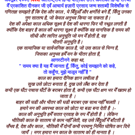
मेँ प्रकाशित दीनकर जी एवँ आचार्य हज़ारी प्रसाद जन्म शताब्दी विशेषाँक से
गणितज्ञ समझते हैँ कि देश और काल , ये बिँदुओँ और क्षणोँसे बने हैँ, किँतु उनका
गुण सातत्य है, जो केवल अनुभव किया जा सकता है।
देश की अपेक्षा काल अधिक सूक्ष्म है देश की धारणा फिर भी स्थूल लगती है
क्योँकि देश बाहर है काल की धारणा सूक्ष्म है क्योँकि वह मानसिक है समय की
सीधी और त्वरित अनुभूति जो मन मेँ होती है, वह
भीतरी अनुभूति है।
एक सामाजिक या सार्वजनिक काल है, जो उस काल से भिन्न है,
जिसका अनुभव हमेँ मन के भीतर होता है,
आगस्टीनने
कहा था,
" समय क्या है यह मैँ जानता हूँ, किँतु, कोई समझाने को कहे,
तो कहूँगा, मुझे मालूम नहीँ है "
काल का हमारा दैनिक ज्ञान लचीला है
सुख उसे छोटा बनाता है, दुख उसे लँबा कर देता है
कभी एक घँटा पचास घँटोँ के बराबर होता है, कभी एक घँटा क्षण भर मेँ खतम हो
जाता है ।
बाहर की घडी और भीतर की घडी बराबर एक साथ नहीँ चलती ।
हमारे मन की अवस्था काल को छोटा या बडा बना देती है ।-
काल की अनुभूति हमेँ सतत प्रवाह के रुप मेँ होती है । लेकिन
भौतिकी काल के सातत्य से काम नहीँ लेती, वह उसे बिँदुओँ मेँ बाँटती है
सँभव है, देश और काल , भौतिकी मेँ दोनोँ कभी परमाणु निर्मित घोषित कर दिये
जायँ । मगर हमारा मन काल के सातत्य को ही मानता है ।