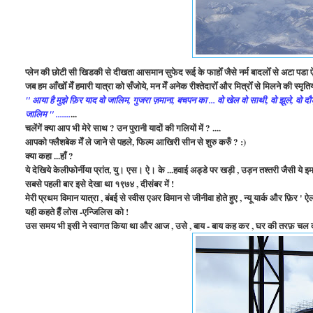
प्लेन की छोटी सी खिडकी से दीखता आसमान सुफेद रूई के फाहोँ जैसे नर्म बादलोँ से अटा पडा ऐ
जब हम आँखोँ मेँ हमारी यात्रा को सँजोये, मन मेँ अनेक रीश्तेदारोँ और मित्रोँ से मिलने की स्मृ
" आया है मुझे फ़िर याद वो जालिम, गुजरा ज़माना, बचपन का ... वो खेल वो साथी, वो झूले, वो दौ
...
जालिम " .......
चलेंगें क्या आप भी मेरे साथ ? उन पुरानी यादों की गलियों में ? ....
आपको फ्लैशबेक मेँ ले जाने से पहले, फिल्म आखिरी सीन से शुरु करुँ ? :)
क्या कहा ...हाँ ?
ये देखिये केलीफोर्नीया प्रांत, यु। एस। ऐ। के ...हवाई अड्डे पर खड़ी , उड़न तश्तरी जैसी य
सबसे पहली बार इसे देखा था १९७४ , दीसंबर में !
मेरी प्रथम विमान यात्रा , बंबई से स्वीस एअर विमान से जीनीवा होते हुए , न्यू यार्क और फ़िर ' ऐल
यही कहते हैँ लोस -एन्जिलिस को !
उस समय भी इसी ने स्वागत किया था और आज , उसे , बाय - बाय कह कर , घर की तरफ़ चल दीये थे