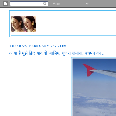
TUESDAY, FEBRUARY 24, 2009
आया है मुझे फ़िर याद वो जालिम, गुजरा ज़माना, बचपन का ..