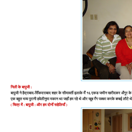
निली के बापुजी :
बापुजी ने हैद्राबाद-सिँकदराबाद शहर के सीमावर्ती इलाके मेँ १६ एकड जमीन खरीदकर अँगूर के बाग 
एक बहुत भव्य पुरानी हवेलीनुमा मकान था जहाँ हम रहे थे और खूब रँग पक्का करके बम्बई लौटे थे
( चित्र में : बापुजी : और हम दोनोँ सहेलियाँ )