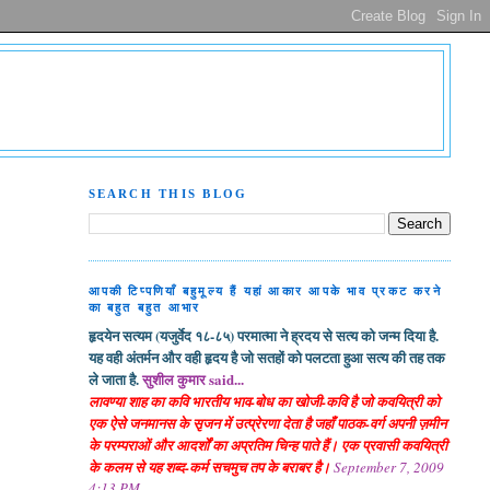
SEARCH THIS BLOG
आपकी टिप्पणियाँ बहुमूल्य हैं यहां आकार आपके भाव प्रकट करने
का बहुत बहुत आभार
हृदयेन सत्यम (यजुर्वेद १८-८५) परमात्मा ने ह्रदय से सत्य को जन्म दिया है.
यह वही अंतर्मन और वही हृदय है जो सतहों को पलटता हुआ सत्य की तह तक
ले जाता है.
सुशील कुमार said...
लावण्या शाह का कवि भारतीय भाव-बोध का खोजी-कवि है जो कवयित्री को
एक ऐसे जनमानस के सृजन में उत्प्रेरणा देता है जहाँ पाठक-वर्ग अपनी ज़मीन
के परम्पराओं और आदर्शों का अप्रतिम चिन्ह पाते हैं। एक प्रवासी कवयित्री
के कलम से यह शब्द-कर्म सचमुच तप के बराबर है।
September 7, 2009
4:13 PM