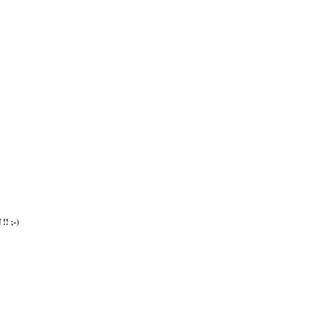
 !! ;-)