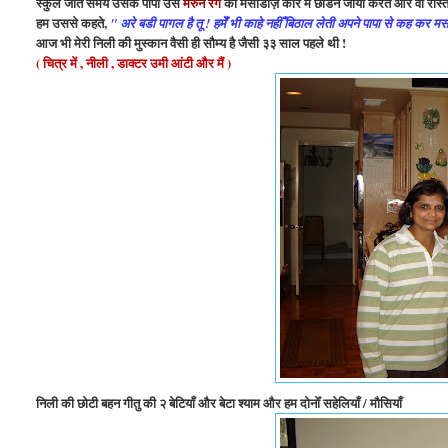
स्कुल जाते समय उसके पापा उसे
मरुन रँग
की मर्सीडीज़ कार मेँ छोडने जाया करते और वो रास
हम उससे कहते,
" अरे बडी पागल है तू ! हमेँ भी काहे नहीँ बिठाल लेती अपने पापा से कह कर मर्
आज भी मेरी निली की मुस्कान वैसी ही सौम्य
है जैसी ३३ साल पहले थी !
( चित्र में , नीली , डाक्टर उमी आंटी और मैं )
निली की छोटी बहन गीतु की २ बेटियाँ और बेटा श्याम और हम दोनोँ सहेलियाँ / मौसियाँ