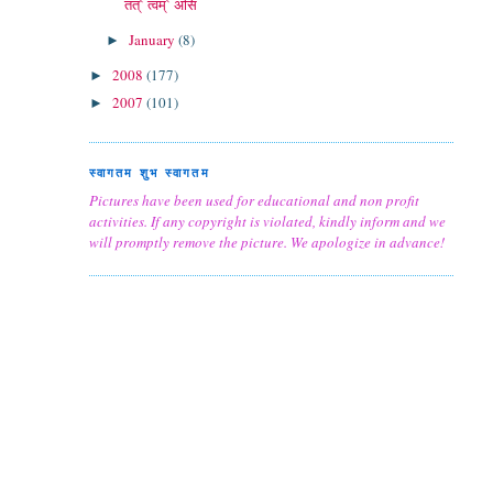
तत्` त्वम्` असि
January
(8)
►
2008
(177)
►
2007
(101)
►
स्वागतम शुभ स्वागतम
Pictures have been used for educational and non profit
activities. If any copyright is violated, kindly inform and we
will promptly remove the picture. We apologize in advance!