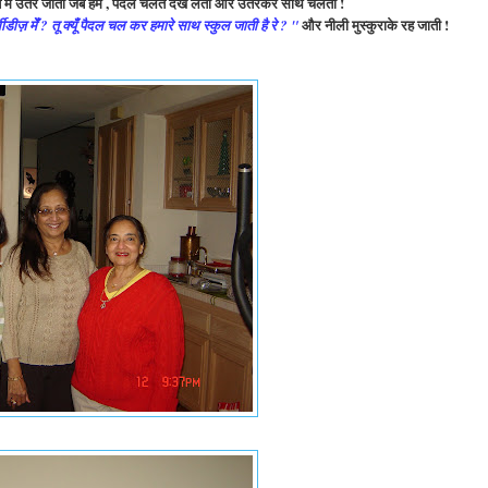
्ते मेँ उतर जाती जब हमें , पैदल चलते देख लेती और उतरकर साथ चलती !
और नीली मुस्कुराके रह जाती !
सीडीज़ मेँ ? तू क्यूँ पैदल चल कर हमारे साथ स्कुल जाती है रे ? "