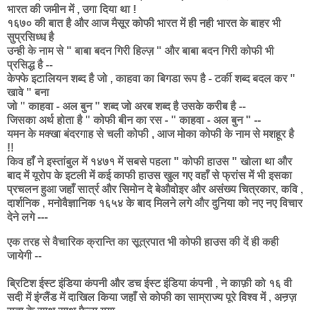
भारत की जमीन में , उगा दिया था !
१६७० की बात है और आज मैसूर कोफी भारत में ही नही भारत के बाहर भी
सुप्रसिध्ध है
उन्ही के नाम से " बाबा बदन गिरी हिल्ज़ " और बाबा बदन गिरी कोफी भी
प्रसिद्ध है --
केफ्फे इटालियन शब्द है जो , काहवा का बिगडा रूप है - टर्की शब्द बदल कर "
खावे " बना
जो " काहवा - अल बुन " शब्द जो अरब शब्द है उसके करीब है --
जिसका अर्थ होता है " कोफी बीन का रस - " काहवा - अल बुन " --
यमन के मक्खा बंदरगाह से चली कोफी , आज मोका कोफी के नाम से मशहूर है
!!
किव हाँ ने इस्तांबुल में १४७१ में सबसे पहला " कोफी हाउस " खोला था और
बाद में यूरोप के इटली में कई काफी हाउस खुल गए वहाँ से फ्रांस में भी इसका
प्रचलन हुआ जहाँ सार्त्र और सिमोन दे बेऔवोइर और असंख्य चित्रकार, कवि ,
दार्शनिक , मनोवैज्ञानिक १६५४ के बाद मिलने लगे और दुनिया को नए नए विचार
देने लगे ---
एक तरह से वैचारिक क्रान्ति का सूत्रपात भी कोफी हाउस की दें ही कही
जायेगी --
ब्रिटिश ईस्ट इंडिया कंपनी और डच ईस्ट इंडिया कंपनी , ने काफ़ी को १६ वी
सदी में इंग्लैंड में दाखिल किया जहाँ से कोफी का साम्राज्य पूरे विश्व में , अन्ग्र्ज़