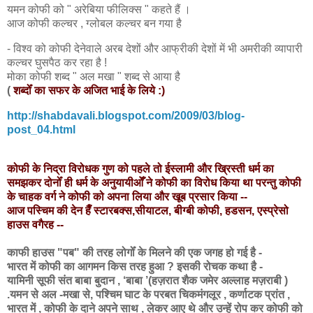
यमन कोफी को " अरेबिया फीलिक्स " कहते हैं ।
आज कोफी कल्चर , ग्लोबल कल्चर बन गया है
- विश्व को कोफी देनेवाले अरब देशों और आफ्रीकी देशों में भी अमरीकी व्यापारी
कल्चर घुसपैठ कर रहा है !
मोका कोफी शब्द " अल मखा " शब्द से आया है
(
शब्दोँ का सफर के अजित भाई के लिये :)
http://shabdavali.blogspot.com/2009/03/blog-
post_04.html
कोफी के निद्रा विरोधक गुण को पहले तो ईस्लामी और ख्रिस्ती धर्म का
समझकर दोनोँ ही धर्म के अनुयायीओँ ने कोफी का विरोध किया था परन्तु कोफी
के चाहक वर्ग ने कोफी को अपना लिया और खूब प्रसार किया --
आज पस्चिम की देन हैँ स्टारबक्स,सीयाटल, बीग्बी कोफी, हडसन, एस्प्रेसो
हाउस वगैरह --
काफी हाउस "पब" की तरह लोगोँ के मिलने की एक जगह हो गई है -
भारत में कोफी का आगमन किस तरह हुआ ? इसकी रोचक कथा है -
यामिनी सूफी संत बाबा बुदान , ‘बाबा ’(हज़रात शैक जमेर अल्लाह मज़राबी )
.यमन से अल -मखा से, पश्चिम घाट के परबत चिकमंगलूर , कर्णाटक प्रांत ,
भारत में , कोफी के दाने अपने साथ , लेकर आए थे और उन्हें रोप कर कोफी को