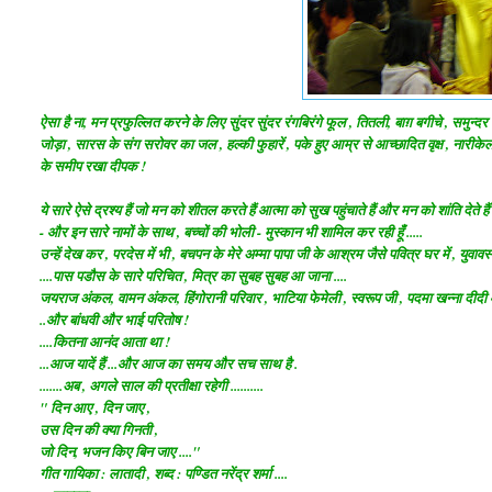
ऐसा है ना, मन प्रफुल्लित करने के लिए सुंदर सुंदर रंगबिरंगे फूल , तितली, बाग़ बगीचे , समुन्दर 
जोड़ा , सारस के संग सरोवर का जल , हल्की फुहारें , पके हुए आम्र से आच्छादित वृक्ष , नारीक
के समीप रखा दीपक !
ये सारे ऐसे द्रश्य हैं जो मन को शीतल करते हैं आत्मा को सुख पहुंचाते हैं और मन को शांति देते हैं 
- और इन सारे नामों के साथ , बच्चों की भोली - मुस्कान भी शामिल कर रही हूँ .....
उन्हें देख कर , परदेस में भी , बचपन के मेरे अम्मा पापा जी के आश्रम जैसे पवित्र घर में , युवा
....पास पडौस के सारे परिचित , मित्र का सुबह सुबह आ जाना ....
जयराज
अंकल, वामन अंकल, हिंगोरानी परिवार , भाटिया फेमेली , स्वरूप जी , पदमा खन्ना दीदी
..और बांधवी और भाई परितोष !
....कितना आनंद आता था !
...आज यादें हैं ...और आज का समय और सच साथ है .
.......अब , अगले साल की प्रतीक्षा रहेगी ..........
" दिन आए , दिन जाए ,
उस दिन की क्या गिनती ,
जो दिन, भजन किए बिन जाए ...."
गीत गायिका : लातादी , शब्द : पण्डित नरेंद्र शर्मा ....