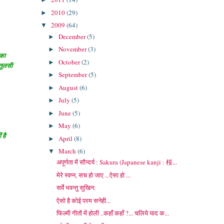
2010
(29)
►
2009
(64)
▼
December
(5)
►
November
(3)
►
 का
October
(2)
►
 तुलसी
September
(5)
►
August
(6)
►
July
(5)
►
June
(5)
►
May
(6)
►
 है
April
(8)
►
March
(6)
▼
अपूर्णता में सौन्दर्य : Sakura (Japanese kanji : 桜...
मेरे स्वप्न, सच हो जाए ...ऐसा हो ...
सर्वे भवन्तु सुखिन:
ऐसो है कोई परम सनेही...
फिल्मी गीतों में होली ..कहाँ कहाँ ?... चलिये याद क...