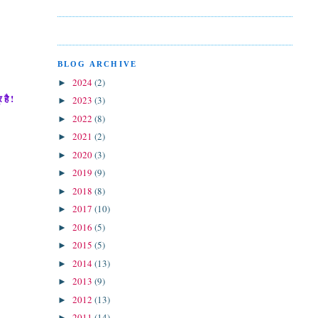
BLOG ARCHIVE
2024
(2)
►
 है !
2023
(3)
►
2022
(8)
►
2021
(2)
►
2020
(3)
►
2019
(9)
►
2018
(8)
►
2017
(10)
►
2016
(5)
►
2015
(5)
►
2014
(13)
►
2013
(9)
►
2012
(13)
►
2011
(14)
►