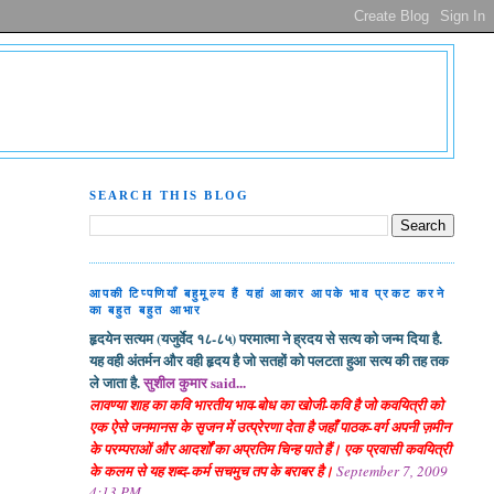
SEARCH THIS BLOG
आपकी टिप्पणियाँ बहुमूल्य हैं यहां आकार आपके भाव प्रकट करने
का बहुत बहुत आभार
हृदयेन सत्यम (यजुर्वेद १८-८५) परमात्मा ने ह्रदय से सत्य को जन्म दिया है.
यह वही अंतर्मन और वही हृदय है जो सतहों को पलटता हुआ सत्य की तह तक
ले जाता है.
सुशील कुमार said...
लावण्या शाह का कवि भारतीय भाव-बोध का खोजी-कवि है जो कवयित्री को
एक ऐसे जनमानस के सृजन में उत्प्रेरणा देता है जहाँ पाठक-वर्ग अपनी ज़मीन
के परम्पराओं और आदर्शों का अप्रतिम चिन्ह पाते हैं। एक प्रवासी कवयित्री
के कलम से यह शब्द-कर्म सचमुच तप के बराबर है।
September 7, 2009
4:13 PM