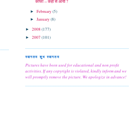
कोफी -- कहाँ से आयी ?
February
(5)
►
January
(8)
►
2008
(177)
►
2007
(101)
►
स्वागतम शुभ स्वागतम
Pictures have been used for educational and non profit
activities. If any copyright is violated, kindly inform and we
will promptly remove the picture. We apologize in advance!