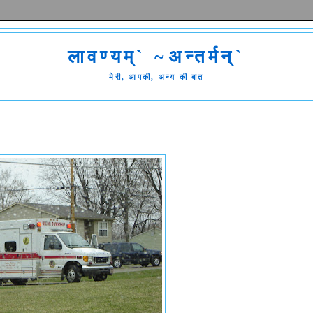
लावण्यम्` ~अन्तर्मन्`
मेरी, आपकी, अन्य की बात