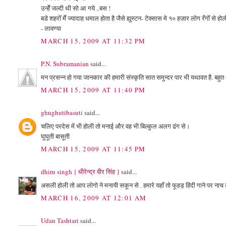
उन्हेँ जल्दी थी सो आ गये ..बस !
बडे शहरोँ मेँ ज्यादाह धमाल होता है जैसे ह्युस्टन- टेक्सास मे १० हज़ार लोग रँगोँ से हो
- लावण्या
MARCH 15, 2009 AT 11:32 PM
P.N. Subramanian
said...
मन प्रसन्न हो गया जानकार की हमारी संस्कृति सात समुन्दर पार भी यथावत है. बहु
MARCH 15, 2009 AT 11:40 PM
ghughutibasuti
said...
चलिए परदेस में भी होली तो मनाई और वह भी बिल्कुल अलग ढंग से।
घुघूती बासूती
MARCH 15, 2009 AT 11:45 PM
dhiru singh { धीरेन्द्र वीर सिंह }
said...
असली होली तो आप लोगो ने मनायी सकून से . हमारे यहाँ तो फूहड़ हिंदी गाने पर नाच क
MARCH 16, 2009 AT 12:01 AM
Udan Tashtari
said...