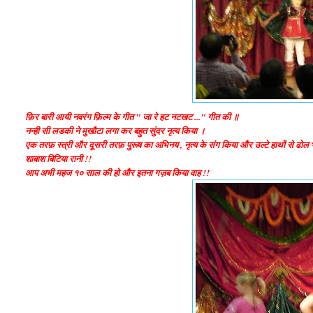
फ़िर बारी आयी नवरंग फ़िल्म के गीत " जा रे हट नटखट ..." गीत की ॥
नन्ही सी लडकी ने मुखौटा लगा कर बहुत सुंदर नृत्य किया ।
एक तरफ़ स्त्री और दूसरी तरफ़ पुरूष का अभिनय , नृत्य के संग किया और उल्टे हाथों से ढोल 
शाबाश बिटिया रानी !!
आप अभी महज १० साल की हो और इतना गज़ब किया वाह !!