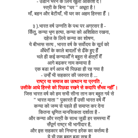
- उडान भरने के लिये खुला आकाश देँ !
स्त्री के बिना "घर " अधूरा है !
माँ, बहन और बेटीयाँ, भी घर का अहम हिस्सा हैँ ।
३ ).भारत वर्ष उन्नति के पथ पर अग्रसर है -
किँतु, कन्या भृण हत्या, कन्या को अशिक्षित रखना,
दहेज के लिये कन्या का शोषण,
ये बीभत्स सत्य , भारत वर्ष के सर्वोदय के सूर्य को
अँधेरोँ के काले बादलोँ से ढँके हुए हैँ
भले ही कई कन्याओँ ने बहुत से क्षेत्रोँ मेँ
आगे बढकर नाम कमाया है
एक बडा वर्ग आज भी पिछडा ही रह गया है
- उन्हेँ भी सहकार की जरुरत है ...
राष्ट्र या समाज का उत्थान या प्रगति ,
उसीके आधे हिस्से को पिछडा रखने से कदापि सँभव नहीँ ।
जिस भारत वर्ष को हम सभी सीना तान कर बहुत गर्व से
" भारत माता " पुकारते हैँ उसी भारत वर्ष मेँ
कन्या को जन्म से पहले ही समाप्त कर देना
कितना धृणित मानसिकता दर्शाता है -
और कन्या और स्त्री के साथ जुडी हर समस्या मेँ
सँपूर्ण राष्ट्र भी भागीदार है,
और इस सहकार को निभाना हरेक का कर्तव्य है
ये भी एक बहुत बडा सच है