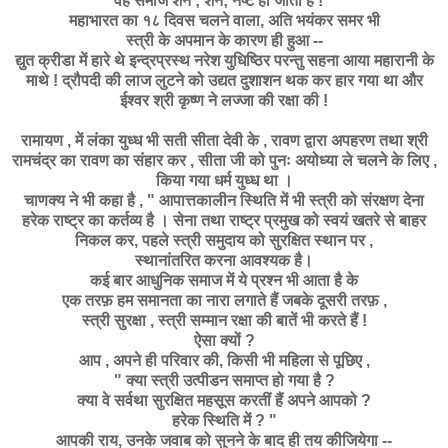
वह समाज शनै ; शनै; नष्ट हो जाता है ! “
महाभारत का १८ दिवस चलने वाला, अति भयंकर समर भी
स्त्री के अपमान के कारण ही हुआ --
द्युत क्रीडा में हारे थे इन्द्रप्रस्थ नरेश युधिष्ठिर परन्तु सहना आया महारानी के
माथे ! द्रौपदी की लाज लुटने को उद्यत दुशाशन थक कर हार गया था और
ईश्वर श्री कृष्ण ने लज्जा की रक्षा की !
रामायण , में लंका युध्ध भी सती सीता देवी के , रावण द्वारा अपहरण तथा श्री
रामचंद्र का रावण का संहार कर , सीता जी को पुनः अयोध्या ले चलने के लिए ,
किया गया धर्म युध्ध था ।
चाणक्य ने भी कहा है , " आपात्तकालीन स्थिति में भी स्त्री को संरक्षण देना
हरेक राष्ट्र का कर्तव्य है । सेना तथा राष्ट्र प्रमुख को स्वयं खतरे से बाहर
निकल कर, पहले स्त्री समुदाय को सुरक्षित स्थान पर ,
स्थानांतरित करना आवश्यक है।
कई बार आधुनिक समाज में ये प्रश्न भी आता है के
एक तरफ़ हम समानता का नारा लगाते हैं जबके दूसरी तरफ़ ,
स्त्री सुरक्षा , स्त्री सम्मान रक्षा की बातें भी करते हैं !
ऐसा क्यों ?
आप , अपने ही परिवार की, किसी भी महिला से पूछिए ,
" क्या स्त्री उत्पीडन समाप्त हो गया है ?
क्या वे सर्वथा सुरक्षित महसूस करतीं हैं अपने आपको ?
हरेक स्थिति में ? "
आपकी राय, उनके जवाब को सुनने के बाद ही तय कीजियेगा --