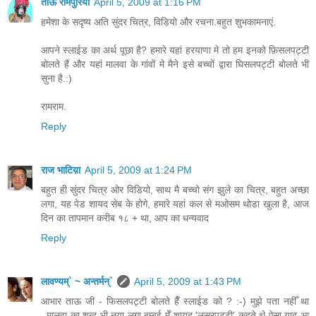
ताऊ रामपुरिया
April 5, 2009 at 1:16 PM
हमेशा के सदृष्य अति सुंदर चित्र, विडियो और रचना.बहुत शुभकामनाएं.
आपने स्लाईड का अर्थ पूछा है? हमारे यहां हरयाणा मे तो हम इनको फ़िसलपट्टी
बोलते हैं और यहां मालवा के गांवों मे मैने इसे बच्चों द्वारा घिसलपट्टी बोलते भी
सुना है.:)
रामराम.
Reply
राज भाटिय़ा
April 5, 2009 at 1:24 PM
बहुत ही सुंदर चित्र ओर विडियो, साथ मै बच्चो संग झुले का चित्र, बहुत अच्छा
लगा, यह पेड शायद सेब के होगे, हमारे यहां कल से मओसम थोडा खुला है, आज
दिन का तापमान करीब १८ + था, आप का धन्यवाद
Reply
लावण्यम्` ~ अन्तर्मन्`
April 5, 2009 at 1:43 PM
आभार ताऊ जी - फिसलपट्टी बोलते हैँ स्लाईड को ? :-) मुझे पता नहीँ था
..मालवा का शब्द भी नया लगा बम्बई मेँ शायद 'लसरपट्टी' कहते थे ऐसा याद आ