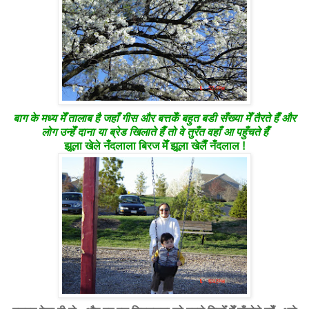
बाग के मध्य मेँ तालाब है जहाँ गीस और बत्तकेँ बहुत बडी सँख्या मेँ तैरते हैँ और
लोग उन्हेँ दाना या ब्रेड खिलाते हैँ तो वे तुरँत वहाँ आ पहुँचते हैँ
झूला खेले नँदलाला बिरज मेँ झूला खेलैँ नँदलाल !