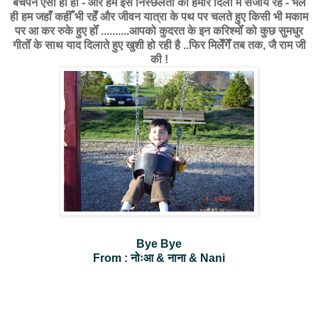
बचपन ऐसा ही हो - और हम इस निस्छलता को हमारे दिलोँ मेँ सँजोये रहेँ - भले
ही हम जहाँ कहीँ भी रहेँ और जीवन यात्रा के पथ पर चलते हुए किसी भी मकाम
पर आ कर रुके हुए होँ ..........आपको कुदरत के इन करिश्मोँ को कुछ सुमधुर
गीतोँ के साथ याद दिलाते हुए खुशी हो रही है ..फिर मिलेँगेँ तब तक, जै राम जी
की !
Bye Bye
From : नोःआ & नाना & Nani