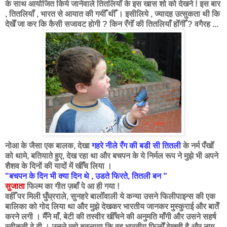
के साथ आयोजित किये जानेवाले तितलियोँ के इस खास शो को देखने ! इस बार
, तितलियाँ , भारत से आयात की गयीँ थीँ । इसीलिये , ज्यादह उत्सुकता थी कि
देखेँ जा कर कि कैसी सजावट होगी ? किन रँगोँ की तितलियाँ होँगीँ ? वगैरह ...
नोआ के जैसा एक बालक, देखा
गहरे नीले रँग की बडी सी तितली
के नर्म पँखोँ
को थामे, बतियाते हुए, देख रहा था और बचपन के ये निर्मल रूप ने मुझे भी अपने
शैशव के दिनों की यादों में खीँच लिया ।
"बचपन के दिन भी क्या दिन थे ,
उडते फिरते, तितली बन "
सुजाता
फिल्म का गीत ज़बाँ पे आ ही गया !
वहीँ पर मिली घुँघ्रराले, सुनहरे बालोँवाली ये कन्या उसने फिलीपाइन्स की एक
बालिका को गोद लिया था और मुझे देखकर भारतीय जानकर मुस्कुराई और बातेँ
करने लगी । मैँने माँ, बेटी की तस्वीर खीँचने की अनुमति माँगी और उसने सहर्ष
स्वीकृती दे दी । उसने मुझे बतलाया कि वह भारतीय फिल्मेँ देखती है और नाम