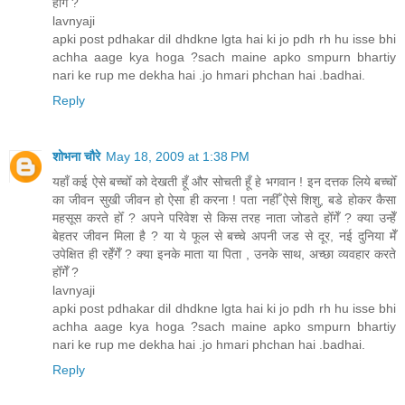
होँगेँ ?
lavnyaji
apki post pdhakar dil dhdkne lgta hai ki jo pdh rh hu isse bhi
achha aage kya hoga ?sach maine apko smpurn bhartiy
nari ke rup me dekha hai .jo hmari phchan hai .badhai.
Reply
शोभना चौरे
May 18, 2009 at 1:38 PM
यहाँ कई ऐसे बच्चोँ को देखती हूँ और सोचती हूँ हे भगवान ! इन दत्तक लिये बच्चोँ
का जीवन सुखी जीवन हो ऐसा ही करना ! पता नहीँ ऐसे शिशु, बडे होकर कैसा
महसूस करते होँ ? अपने परिवेश से किस तरह नाता जोडते होँगेँ ? क्या उन्हेँ
बेहतर जीवन मिला है ? या ये फूल से बच्चे अपनी जड से दूर, नई दुनिया मेँ
उपेक्षित ही रहेँगेँ ? क्या इनके माता या पिता , उनके साथ, अच्छा व्यवहार करते
होँगेँ ?
lavnyaji
apki post pdhakar dil dhdkne lgta hai ki jo pdh rh hu isse bhi
achha aage kya hoga ?sach maine apko smpurn bhartiy
nari ke rup me dekha hai .jo hmari phchan hai .badhai.
Reply