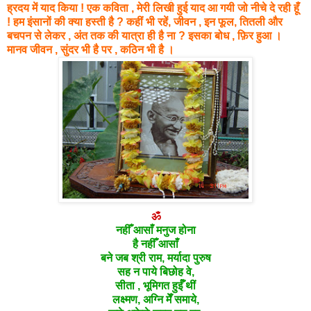
ह्रदय में याद किया ! एक कविता , मेरी लिखी हुई याद आ गयी जो नीचे दे रही हूँ
! हम इंसानों की क्या हस्ती है ? कहीं भी रहें, जीवन , इन फूल, तितली और
बचपन से लेकर , अंत तक की यात्रा ही है ना ? इसका बोध , फ़िर हुआ ।
मानव जीवन , सुंदर भी है पर , कठिन भी है ।
ॐ
नहीँ आसाँ मनुज होना
है नहीँ आसाँ
बने जब श्री राम, मर्यादा पुरुष
सह
न पाये बिछोह वे,
सीता , भूमिगत हुईँ थीं
लक्ष्मण,
अग्नि मेँ समाये,