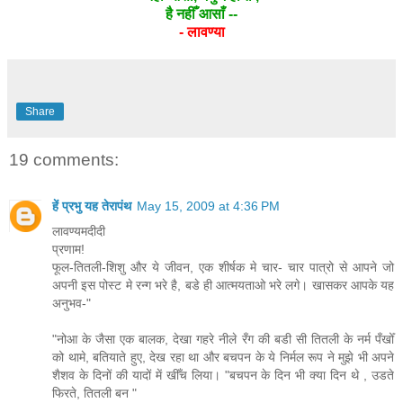
है
नहीँ आसाँ --
- लावण्या
Share
19 comments:
हें प्रभु यह तेरापंथ
May 15, 2009 at 4:36 PM
लावण्यमदीदी
प्रणाम!
फूल-तितली-शिशु और ये जीवन, एक शीर्षक मे चार- चार पात्रो से आपने जो
अपनी इस पोस्ट मे रन्ग भरे है, बडे ही आत्मयताओ भरे लगे। खासकर आपके यह
अनुभव-"
"नोआ के जैसा एक बालक, देखा गहरे नीले रँग की बडी सी तितली के नर्म पँखोँ
को थामे, बतियाते हुए, देख रहा था और बचपन के ये निर्मल रूप ने मुझे भी अपने
शैशव के दिनों की यादों में खीँच लिया। "बचपन के दिन भी क्या दिन थे , उडते
फिरते, तितली बन "