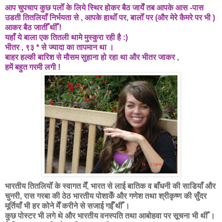
आप चुपचाप कुछ पलोँ के लिये स्थिर होकर बैठ जायेँ तब आपके आस -पास
उडती तितलियाँ निर्भयता से , आपके हाथोँ पर, बालोँ पर (और मेरे कैमरे पर भी )
आकर बैठ जातीँ थीँ !
यहाँ ये बाला एक तितली थामे मुस्कुरा रही है :)
भीतर , ९३ * से ज्यादा का तापमान था ।
बाहर हल्की बारिश से मौसम सुहाना हो रहा था और भीतर जाकर ,
हमें बहुत गरमी लगी !
भारतीय तितलियोँ के स्वागत मेँ, भारत से लाई बातिक व बाँधनी की साडियाँ और
चुनरी, रास गरबा की ठेठ भारतीय पोशाकेँ और गणेश तथा श्रीकृष्ण की सुँदर
मूर्तियाँ भी हर कोने मेँ करीने से सजाई गईँ थीँ ।
कुछ पोस्टर भी लगे थे और भारतीय वनस्पति तथा आबोहवा पर सूचना भी थीँ ।