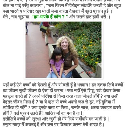
बोल ना पाई परँतु बतलाया , "उस फिल्म मेँ हीरोइन स्केटीँग करती है और बहुत
बडा भारतीय परिवार खूब मस्ती मज़ा करता देखकर मैँ बहुत प्रसन हुई ।
मैंने , नाम सुझाया,
"हम आपके हैँ कौन ? "
और उसने झट हामी भरी :)
यहाँ कई ऐसे बच्चोँ को देखती हूँ और सोचती हूँ हे भगवान ! इन दत्तक लिये बच्चोँ
का जीवन सुखी जीवन हो ऐसा ही करना ! पता नहीँ ऐसे शिशु, बडे होकर कैसा
महसूस करते होँ ? अपने परिवेश से किस तरह नाता जोडते होँगेँ ? क्या उन्हेँ
बेहतर जीवन मिला है ? या ये फूल से बच्चे अपनी जड से दूर, नई दुनिया मेँ
उपेक्षित ही रहेँगेँ ? क्या इनके माता या पिता , उनके साथ, अच्छा व्यवहार करते
होँगेँ ? कई प्रश्न उठते हैँ ! आखिर माँ का मन है ना !
इसीलिये बच्चोँ की सुरक्षा और खुशी ही मेरे लिये सर्वोपरि बन जाती है ।
मनुष्य मात्र मेँ अच्छाई है और उस पर विश्वास करना मेरी आदत है।