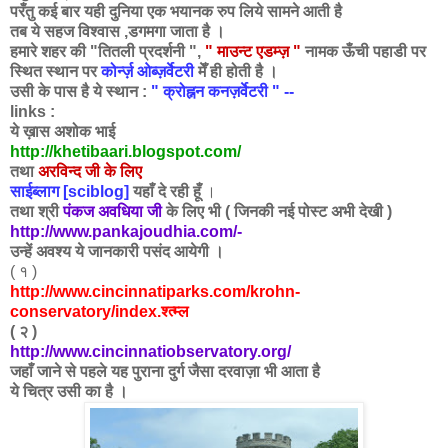
परँतु कई बार यही दुनिया एक भयानक रुप लिये सामने आती है
तब ये सहज विश्वास ,डगमगा जाता है ।
हमारे शहर की "तितली प्रदर्शनी ",
" माउन्ट एडम्ज़ "
नामक ऊँची पहाडी पर
स्थित स्थान पर
कोर्न्ज़ ओब्ज़र्वेटरी
मेँ ही होती है ।
उसी के
पास है ये स्थान :
" क्रोह्नन कनज़र्वेटरी " --
links :
ये ख़ास अशोक भाई
http://khetibaari.blogspot.com/
तथा
अरविन्द जी के लिए
साईब्लाग [sciblog]
यहाँ दे रही हूँ
।
तथा श्री
पंकज अवधिया जी
के लिए भी ( जिनकी नई पोस्ट अभी देखी )
http://www.pankajoudhia.com/
-
उन्हें अवश्य ये जानकारी पसंद आयेगी ।
( १ )
http://www.cincinnatiparks.com/krohn-
conservatory/index.श्त्म्ल
( २ )
http://www.cincinnatiobservatory.org/
जहाँ जाने से पहले यह पुराना दुर्ग जैसा दरवाज़ा भी आता है
ये चित्र उसी का है ।