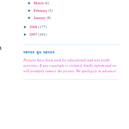
March
(6)
►
February
(5)
►
January
(8)
►
2008
(177)
►
2007
(101)
►
े,
स्वागतम शुभ स्वागतम
Pictures have been used for educational and non profit
activities. If any copyright is violated, kindly inform and we
will promptly remove the picture. We apologize in advance!