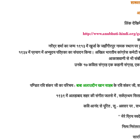
शाश्व
आ
लिंक देखिये
http://www.anubhuti-hindi.or
क
नरेंद्र शर्मा का जन्म १९१३ में खुर्जा के जहाँगीरपुर नामक स्थान पर 
१९३४ में प्रयाग में अभ्युदय पत्रिका का संपादन किया। अखिल भारतीय कांग्रेस कमेटी स्वराज
आकाशवाणी से भी संबं
उनके १७ कविता संग्रह एक कहानी संग्रह, एक ज
पण्डित रवि शंकर जी का परिचय :
बाबा अलाउद्दीन खान साहब
के रवि शंकर जी, शा
१९३९ में अलहाबाद शहर की संगीत जलसे में , सर्वप्रथम सित
कवि आनंद से पूरित , सु - अवसर पर , सभी 
" मेरे प्रिय स्वदे
नित्य निरंत
सारथ