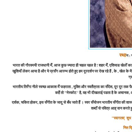
स्था
न : 
भारत
की गौरवमयी राजधानी
मेँ,
आज कुछ ज्यादा ही चहल पहल है ! शहर मेँ, एशियाड खेलोँ का
खुशियाँ लेकर आया है और ये प्रसँग आरम्भ होते हुए हम दूरदर्शन पर देख रहे हैं , के , खेल 
ग्
भारतीय तिरँगा नीले स्वच्छ आकाश मेँ फहराता , मुक्ति और स्वतँत्रता का सँदेश, दूर दूर तक फै
कहेँ तो "मेस्कोट '
है,
वह भी दीखलाई पडता है के अचानक, असँ
दर्शक, चकित होकर, इस सँगीत के जादू से बँध जाते हैँ । स्वर सँयोजन भारतीय सँगीत की शास्त्
शब्दोँ से पवित्र आह्`वान करते हु
"स्वागतम्` शुभ
नित
प्