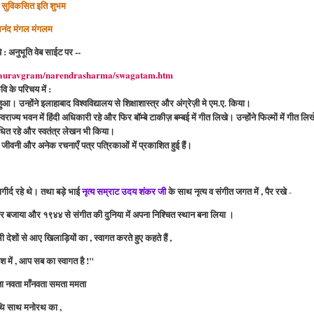
त सुविकसित इति शुभम
नंद मंगल मंगलम
 : अनुभूति वेब साईट पर --
g/gauravgram/narendrasharma/swagatam.htm
वि के परिचय में :
हुआ। उन्होंने इलाहाबाद विश्वविद्यालय से शिक्षाशास्त्र और अंग्रेज़ी मे एम.ए. किया।
्य भवन में हिंदी अधिकारी रहे और फिर बॉम्बे टाकीज़ बम्बई में गीत लिखे। उन्होंने फिल्मों में गीत लिख
धित रहे और स्वतंत्र लेखन भी किया।
ीवनी और अनेक रचनाएँ पत्र पत्रिकाओं में प्रकाशित हुई हैं।
गीर्द रहे थे। तथा बड़े भाई
नृत्य सम्राट उदय शंकर जी
के साथ नृत्य व संगीत जगत में , पैर रखे
-
ार बजाया और १९४४ से संगीत की दुनिया में अपना निश्चित स्थान बना लिया ।
देशों से आए खिलाड़ियों का , स्वागत करते हुए कहते हैं ,
श में ,
आप
सब का स्वागत है !"
रता नवता माँनवता समता ममता
ि साथ मनोरथ का ,