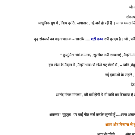
जो 
संकल्प
आधुनिक युग में , नित्य प्रति , लगातार , नई बातें हो रहीं हैं ।
मानव
ममता लिए
दृढ़ संकल्पों का वाहन चालक = सारथि .....
श्री कृष्ण
रुपी ह्रदय
है।
जो , सदै
" कुसुमित नयी कामनाएं ,सुरभित नयी साधनाएं , मैत्री मति
इस खेल के मैदान में , मैत्री भावः से खेले गए खेलों में , = यानि ,ब
नई इच्छाओं के सहारे , न
फ़ि
आनंद मंगल मंगलम , की वर्षा होगी ये भी कवि का विशवास है 
अकसर ' युट्युब ' पर कई गीत सर्च करके सुनती हूँ .....आज अच
आशा और विश्वास से बु
आप भी पढिये ...........और साथ