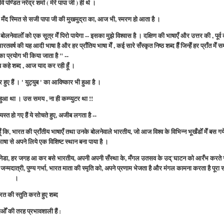
ि पण्डित नरेद्र शर्मा ( मेरे पापा जी ) ही थे ।
मँद स्मित से सजी पापा जी की मुखमुद्रा का, आज भी, स्मरण हो आता है ।
 बोलनेवालोँ को एक सूत्र मेँ पिरो पायेगा -- इसका मुझे विश्वास है । दक्षिण की भाषाएँ और उत्तर की , पूर्व क
रतवर्ष की यह आदी भाषा है और हर प्राँतिय भाषा मेँ , कई सारे सँस्कृत निष्ठ शब्द हैँ जिन्हेँ हर प्राँत मेँ 
ा प्रयोग भी किया जाता है " --
कहे शब्द , आज याद कर रही हूँ ।
हुए हैं । '
युट्युब '
का आविष्कार भी हुआ है ।
 हुआ था । उस समय , ना ही कम्प्युटर था !!
त हो गए हैं ये सोचते हुए, अजीब लगता है --
ँ कि, भारत की प्राँतीय भाषाएँ तथा उनके बोलनेवाले भारतीय, जो आज विश्व के विभिन्न भूखँडोँ मेँ बस गये ह
भाषा से अपने लिये एक विशिष्ट स्थान बना पाया है ।
ो या केनेडा, हर जगह आ कर बसे भारतीय, अपनी अपनी सँस्था के, मँगल उतसव के उद्`घाटन को आरँभ करते
मदात्री, पुण्य गर्भा, भारत माता की स्मृति को, अपने प्रणाम भेजता है और मंगल कामना करता है पूरा 
।
ारत की स्तुति करते हुए शब्द
ओँ की तरह प्रभावशाली हैं :