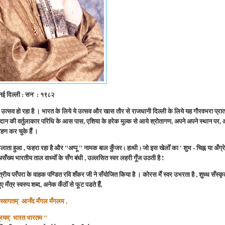
नई दिल्ली : सन` : १९८२
 उत्सव हो रहा है । भारत के लिये ये उत्सव और खास तौर से राजधानी दिल्ली के लिये यह गौरवभरा प्रा
के मैदान की वर्तुलाकार परिधि के आस पास, एशिया के हरेक मुल्क से आये श्रोतागण, अपने अपने स्थान पर
रहण कर चुके हैँ ।
लाता हुआ , फहरा रहा है और "अप्पू " नामक बाल कुँजर ( हाथी ) जो इस खेलोँ का ' शुभ - चिह्न या अँग्रेज़
ख्य भारतीय ताल वाध्योँ के सँग बंधी , उल्लसित स्वर लहरी गूँज उठती है !
रीय परँपरा के वाहक पण्डित रवि शँकर जी ने सँयोजित किया है । कोरस मेँ स्वर उभरता है , शुध्ध सँस्कृ
ए मँत्र स्वरुप शब्द, अनेक कँठोँ से फूट पडते हैँ,
 स्वागतम्` आनँद मँगल मँगलम ,
रियम्` भारत भारतम "