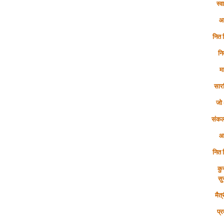
स्व
आ
नित 
नि
म
सार
जो 
संकल
आ
नित 
कु
सु
मैत्
प्र