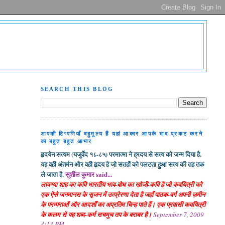
SEARCH THIS BLOG
आपकी टिप्पणियाँ बहुमूल्य हैं यहां आकार आपके भाव प्रकट करने
का बहुत बहुत आभार
हृदयेन सत्यम (यजुर्वेद १८-८५) परमात्मा ने ह्रदय से सत्य को जन्म दिया है.
यह वही अंतर्मन और वही हृदय है जो सतहों को पलटता हुआ सत्य की तह तक
ले जाता है.
सुशील कुमार said...
लावण्या शाह का कवि भारतीय भाव-बोध का खोजी-कवि है जो कवयित्री को
एक ऐसे जनमानस के सृजन में उत्प्रेरणा देता है जहाँ पाठक-वर्ग अपनी ज़मीन
के परम्पराओं और आदर्शों का अप्रतिम चिन्ह पाते हैं। एक प्रवासी कवयित्री
के कलम से यह शब्द-कर्म सचमुच तप के बराबर है।
September 7, 2009
4:13 PM