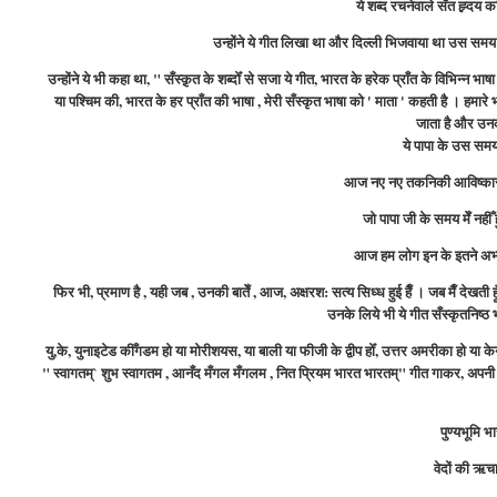
ये शब्द रचनेवाले सँत ह्र्दय कव
उन्होंने ये गीत लिखा था और दिल्ली भिजवाया था उस समय 
उन्होंने ये भी कहा था, " सँस्क़ृत के शब्दोँ से सजा ये गीत, भारत के हरेक प्राँत के विभिन्न भाषा
या पश्चिम की, भारत के हर प्राँत की भाषा , मेरी सँस्कृत भाषा को '
माता '
कहती है । हमारे भा
जाता है और उनक
ये
पापा के उस समय 
आज
नए नए तकनिकी आविष्कार 
जो पापा जी के समय मेँ नहीँ
आज हम लोग इन के इतने अभ्यस्
फिर भी, प्रमाण है , यही जब , उनकी
बातेँ ,
आज, अक्षरश: सत्य सिध्ध हुई हैँ । जब मैँ देखती हू
उनके लिये भी ये गीत सँस्कृतनिष्ठ 
यु,के, युनाइटेड कीँगडम हो या मोरीशयस, या बाली या फीजी के द्वीप होँ, उत्तर अमरीका ह
" स्वागतम्` शुभ स्वागतम , आनँद मँगल मँगलम , नित प्रियम भारत भारतम्" गीत गाकर, अपनी जन्
पुण्यभूमि भ
वेदों की ऋचा