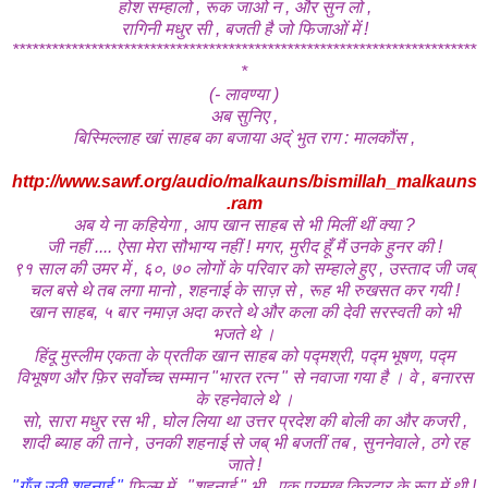
होश सम्हालो , रूक जाओ न , और सुन लो ,
रागिनी मधुर सी , बजती है जो फिजाओं में !
***********************************************************************
*
(- लावण्या )
अब
सुनिए ,
बिस्मिल्लाह खां साहब का बजाया अद्`भुत राग : मालकौंस ,
http://www.sawf.org/audio/malkauns/bismillah_malkauns
.ram
अब ये ना कहियेगा , आप खान साहब से भी मिलीं थीं क्या ?
जी नहीं .... ऐसा मेरा सौभाग्य नहीं ! मगर,
मुरीद हूँ मैं उनके हुनर की !
९१ साल की उमर में , ६०, ७० लोगों के परिवार को सम्हाले हुए , उस्ताद जी जब्
चल बसे थे तब लगा मानो , शहनाई के साज़ से , रूह भी रुखसत कर गयी !
खान साहब, ५ बार नमाज़ अदा करते थे और कला की देवी सरस्वती को भी
भजते थे ।
हिंदू मुस्लीम एकता के प्रतीक खान साहब
को पद्मश्री, पद्म भूषण, पद्म
विभूषण और फ़िर सर्वोच्च सम्मान "भारत रत्न " से नवाजा गया है । वे ,
बनारस
के रहनेवाले थे ।
सो, सारा मधुर रस भी , घोल लिया था उत्तर प्रदेश की बोली का और कजरी ,
शादी ब्याह की ताने , उनकी शहनाई से जब् भी बजतीं तब , सुननेवाले , ठगे रह
जाते !
"गूँज उठी शहनाई "
फ़िल्म में , "शहनाई " भी , एक प्रमुख किरदार के रूप में थी !