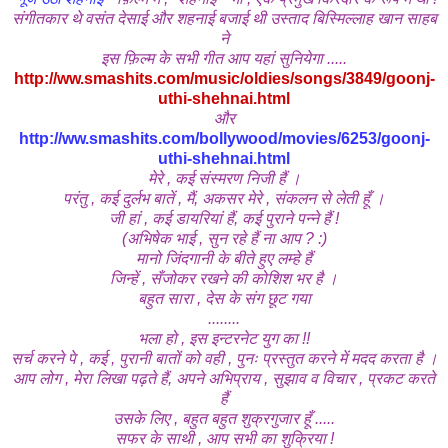
संगीतकार थे वसंत देसाई और शहनाई बजाई थी उस्ताद बिस्मिल्लाह खान साहब
ने
इस फ़िल्म के सभी गीत आप यहां सुनियेगा .....
http://ww.smashits.com/music/oldies/songs/3849/goonj-
uthi-shehnai.html
और
http://ww.smashits.com/bollywood/movies/6253/goonj-
uthi-shehnai.html
मेरे , कई संस्मरण निजी हैं ।
परंतु , कई दुर्लभ बातें , मैं, अकसर मेरे , संकलन से लेती हूँ ।
जी हां , कई डायरियां हैं, कई पुराने पन्ने हैं !
(अभिषेक
भाई , सुन रहे हैं ना आप ? :)
मानो जिंदगानी के बीते हुए लम्हे हैं
जिन्हें , सँजोकर रखने की कोशिश भर है ।
बहुत सारा , देस के संग छूट गया
........
भला हो , इस इन्टरनेट युग का !!
सर्च करने पे , कई , पुरानी बातों को वही , पुनः प्रस्तुत करने में मदद करता है ।
आप लोग , मेरा लिखा पढ़ते हैं, अपने अभिप्राय , सुझाव व विचार , प्रकट करते
हैं
उसके लिए , बहुत बहुत शुक्रगुजार हूँ .....
सफर के साथी , आप सभी का शुक्रिया !