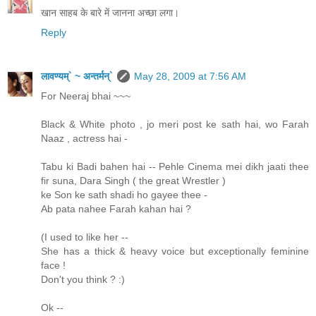
खान साहब के बारे में जानना अच्छा लगा।
Reply
लावण्यम्` ~ अन्तर्मन्`
May 28, 2009 at 7:56 AM
For Neeraj bhai ~~~
Black & White photo , jo meri post ke sath hai, wo Farah
Naaz , actress hai -
Tabu ki Badi bahen hai -- Pehle Cinema mei dikh jaati thee
fir suna, Dara Singh ( the great Wrestler )
ke Son ke sath shadi ho gayee thee -
Ab pata nahee Farah kahan hai ?
(I used to like her --
She has a thick & heavy voice but exceptionally feminine
face !
Don't you think ? :)
Ok --