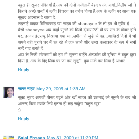
बहुत ही सुन्दर पंक्तियाँ हैं.आप की दोनों कवितायेँ बेहद पसंद आयीं..दिलीप जी ने
कितने अच्छे शब्दों में ब्लॉग विचरण का वर्णन किया है.आप के ब्लॉग पर आना एक
सुखद अहसास दे जाता है.
शहनाई वादक बिस्मिल्लाह खां साहब की shanayee के तो हम भी मुरीद हैं.. --
वैसी shanayee अब कहाँ सुनने को मिली दोबारा?टी वी पर उन के बीमार होने
पर..उनका इंटरव्यू दिखाया गया था..ज़मीन से जुड़े थे वह...आखिरी दिनों में भी
अपने वही पुराने घर में रह रहे थे.एक सच्चे और उम्दा कलाकार के रूप में सभी
उन्हें याद करते हैं.
आप के निजी संस्मरणों को हम भी सुनना चाहेंगे.अंतर्जाल की दुनिया ने बहुत कुछ
दिया है..आप के दिए लिंक पर जा कर सुनूंगी..बुक मार्क कर लिया है.आभार
Reply
सागर नाहर
May 29, 2009 at 1:39 AM
सुबह सुबह आपकी पोस्ट पढ़ने और खाँ साहब की शहनाई को सुनने के बाद जो
आनन्द मिला उसके लिये इतना ही कह सकूंगा "बहुत खूब"।
:)
Reply
Sajal Ehsaas
May 31, 2009 at 11:29 PM