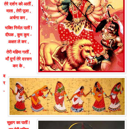
तेरे दर्शन को आतीं ,
माता , तेरी पूजा ,
अर्चना कर ,
भक्ति निर्मल पातीं !
दीपक , कुम कुम -
अक्षत ले कर ,
तेरी महिमा गातीं ,
माँ दुर्गा तेरे दरसन
कर के ,
व
र
,
सुहाग का पातीं !