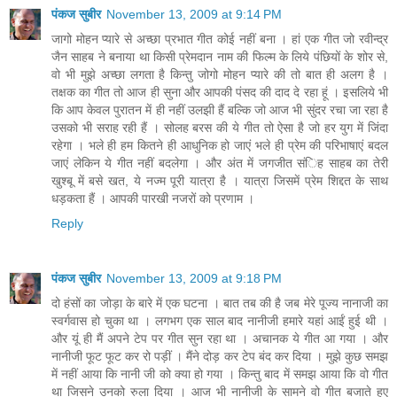
पंकज सुबीर
November 13, 2009 at 9:14 PM
जागो मोहन प्‍यारे से अच्‍छा प्रभात गीत कोई नहीं बना । हां एक गीत जो रवीन्‍द्र
जैन साहब ने बनाया था किसी प्रेमदान नाम की फिल्‍म के लिये पंछियों के शोर से,
वो भी मुझे अच्‍छा लगता है किन्‍तु जोगो मोहन प्‍यारे की तो बात ही अलग है ।
तक्षक का गीत तो आज ही सुना और आपकी पंसद की दाद दे रहा हूं । इसलिये भी
कि आप केवल पुरातन में ही नहीं उलझी हैं बल्कि जो आज भी सुंदर रचा जा रहा है
उसको भी सराह रही हैं । सोलह बरस की ये गीत तो ऐसा है जो हर युग में जिंदा
रहेगा । भले ही हम कितने ही आधुनिक हो जाएं भले ही प्रेम की परिभाषाएं बदल
जाएं लेकिन ये गीत नहीं बदलेगा । और अंत में जगजीत संिह साहब का तेरी
खुश्‍बू में बसे खत, ये नज्‍म पूरी यात्रा है । यात्रा जिसमें प्रेम शिद्दत के साथ
धड़कता हैं । आपकी पारखी नजरों को प्रणाम ।
Reply
पंकज सुबीर
November 13, 2009 at 9:18 PM
दो हंसों का जोड़ा के बारे में एक घटना । बात तब की है जब मेरे पूज्‍य नानाजी का
स्‍वर्गवास हो चुका था । लगभग एक साल बाद नानीजी हमारे यहां आईं हुई थी ।
और यूं ही मैं अपने टेप पर गीत सुन रहा था । अचानक ये गीत आ गया । और
नानीजी फूट फूट कर रो पड़ीं । मैंने दोड़ कर टेप बंद कर दिया । मुझे कुछ समझ
में नहीं आया कि नानी जी को क्‍या हो गया । किन्‍तु बाद में समझ आया कि वो गीत
था जिसने उनको रुला दिया । आज भी नानीजी के सामने वो गीत बजाते हुए