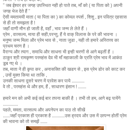
" जब ईश्वर हर जगह उपस्थित नही हो पाते तब, माँ को ( या पिता को ) अपनी
जगह भेज देते हैं "
ऐसी ममतामयी माता ( या पिता का ) का कोमल स्पर्श , शिशु , इन पवित्र एहसास
से ही तो समझता है !
जहाँ वाणी मौन हो जाती है, वहाँ , भाव जन्म ले लेते हैं ।
प्रेम , वात्सल्य, माया ही सही,परन्तु, हैं ये वाक् विलास के परे की भावना ।
मनुष्य जन्म मिला और प्रेम भाव से , नाता जुडा , यही तो हमारे अस्तित्त्व का
प्रथम चरण है ।
वैराग्य और त्याग , समाधि और साधना भी इन्ही चरणों से आगे बढ़तीं हैं ।
ठाकुर श्री रामकृष्ण परमहंस देव भी माँ महाकाली के प्रति प्रेम भाव में आकंठ
डूब गए थे ।
तब, माता ने ही कृपा कर , अनासक्ति की खडग से , इस प्रेम डोर को काट कर
, उन्हें मुक्त किया था ताकि ,
उनकी साधना दूसरे चरण में प्रवेश कर पाये ...........
वे तो , परमहंस थे और हम, हैं , साधारण इंसान ! .......
हमारे मन को अभी कई कई बार तपना बाकी है । तभी तो हम, आगे बढ़ पायेंगे
.............
पहले, ममता, वात्सल्य और अपनेपन का पाठ तो सीखें
......जहाँ प्रकाश ही प्रकाश है ...........उस ह्रदय और उस में उत्पन्न होतीं प्रेम
की भावना को तो समझें ......