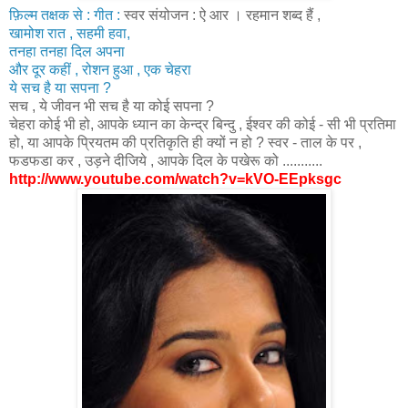
फ़िल्म तक्षक से : गीत :
स्वर संयोजन : ऐ आर । रहमान शब्द हैं ,
खामोश रात , सहमी हवा,
तनहा तनहा दिल अपना
और दूर कहीं , रोशन हुआ , एक चेहरा
ये सच है या सपना ?
सच , ये जीवन भी सच है या कोई सपना ?
चेहरा कोई भी हो, आपके ध्यान का केन्द्र बिन्दु , ईश्वर की कोई - सी भी प्रतिमा
हो, या आपके प्रियतम की प्रतिकृति ही क्यों न हो ? स्वर - ताल के पर ,
फडफडा कर , उड़ने दीजिये , आपके दिल के पखेरू को ...........
http://www.youtube.com/watch?v=kVO-EEpksgc