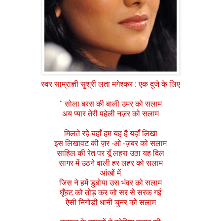
स्वर
साम्राज्ञी
सु
श्री
लता
मगेश्कर
:
एक
दूजे
के
लिए
"
सोला
बरस
की
बाली
उमर
को
सलाम
अय
प्यार
तेरी
पहेली
नज़र
को
सलाम
मिलते
रहे
यहाँ
हम
यह
है
यहाँ
लिखा
इस
लिखावट
की
ज़र
-
ओ
-
ज़बर
को
सलाम
साहिल
की
रेत
पर
यूँ
लहरा
उठा
यह
दिल
सागर
में
उठने
वाली
हर
लहर
को
सलाम
आंखों
में
जिस
ने
हमें
डुबोया
उस
भंवर
को
सलाम
घूँघट
को
तोड़
कर
जो
सर
से
सरक
गई
ऐसी
निगोडी
धानी
चुनर
को
सलाम