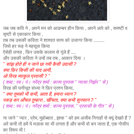
जब जब कवि ने , अपने मन को आडम्बर हीन किया , अपने आपे को , समष्टी व
सृष्टी से एकाकार किया ,
तब तब उसकी कविता ने शाश्वत सत्य को उजागर किया .........
जिसे हर रूह ने महसूस किया
ऐसेही लफ्ज़ , फ़िर उसके कलाम से गूंजे हैं ....
और उसकी कविता ने उन्हें तब तब , आकार दिया ।
"
सांझ
होते
ही
न
जाने
छा
गयी
कैसी
उदासी
?
क्या
फ़िर
किसी
की
याद
आयी
,
ओ
विरह
व्याकुल
प्रवासी
? "
(
शब्द
:
स्व
।
पं
।
नरेंद्र
शर्मा
: काव्य पुस्तक " प्यासा निर्झर " से )
विरह की घनीभूत संध्या ने फ़िर प्रश्न किया,
"
क्या
तुमको
भी
कभी
,
आता
है
,
हमारा
ध्यान
?
पकड़
कर
आँचल
तुम्हारा
,
खींचता
,
क्या
कभी
सुनसान
? "
(
शब्द
:
स्व
।
पं
।
नरेंद्र
शर्मा
: काव्य पुस्तक, " प्रवासी के गीत " से )
ना जाने " प्यार , प्रेम, मुहोब्बात , इश्क " को हम अजीब निगाहों से क्यूं देखते हैं ?
अरे कभी तो हमें ये मज़ाक सा भी लगता है और कभी वो बन जाता है, एक गोसीप
का विषय भी !