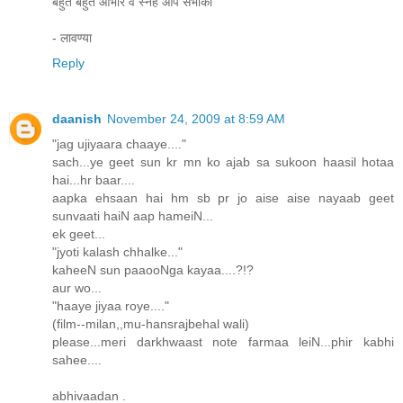
बहुत बहुत आभार व स्नेह आप सभीको
- लावण्या
Reply
daanish
November 24, 2009 at 8:59 AM
"jag ujiyaara chaaye...."
sach...ye geet sun kr mn ko ajab sa sukoon haasil hotaa
hai...hr baar....
aapka ehsaan hai hm sb pr jo aise aise nayaab geet
sunvaati haiN aap hameiN...
ek geet...
"jyoti kalash chhalke..."
kaheeN sun paaooNga kayaa....?!?
aur wo...
"haaye jiyaa roye...."
(film--milan,,mu-hansrajbehal wali)
please...meri darkhwaast note farmaa leiN...phir kabhi
sahee....
abhivaadan .