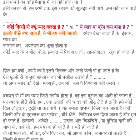
इसे मापने का कोई पैमाना भी तो नहीं होता ना !!
इसी कारण से, हम अभी तक इस रहस्य को सुलझा नही पाये ..हम नही जान पाते
के ,
...........
"
कोई
किसी
से
क्यूं
प्यार
करता
है
? "
या,
"
ये
प्यार
या
प्रेम
क्या
बला
है
? "
इसके
पीछे
क्या
राज़
है
,
ये
भी
हम
नहीं
जानते
।
हमेशा देखा जाता है के, इंसान,
प्यार का ,
सम्मान का , अपनेपन का भूखा होता है ।
कोई प्यार के २ बोल बोले, इज्ज़त से पेश आए तो , सामनेवाला , खुश हो जाता है
।
फ़िर हम क्यों , कभी कभी इतने विरक्त और रूखे रूखे से हो जाते हैं के ,
ऐसे फूलों से नाज़ुक एहसास का भी मखौल उडाते हैं ? .........
या अगर प्यार को देखें , महसूसें , तब भी , उस पे विश्वास नही करते ।
बचपन से माँ का प्यार जिसे नसीब होता है, वह इस दुलार का आदी हो जाता है ।
पर व्यस्क होते होते, हम , एक उदासी की चादर को ओढ़ लेते हैं ताकि हमें कोई ,
दिल तोड़कर , दुखी ना कर पाये । यह हमारा अभेध्य किला बन जाता है जहाँ
किसी और के एहसास का प्रवेश , धीरे धीरे , निशिध्ध कर दिया जाता है और हम
हो जाते हैं, एकाकी , अकेले............उदास और चिडचिडे , या दुनिया दारी की
भाषा में , कहे तो , हम वयस्क हो जाते हैं । बड़े हो जाते हैं
वो तो भला हो , माँ का, और पिता का, जो अपना प्रेम , उजागर तो करते हैं ।
किसी ने सच ही कहा के,