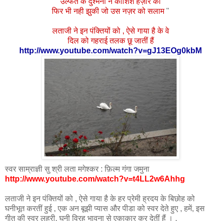
उल्फत
के
दुश्मनों
ने
कोशिश
हज़ार
की
फिर
भी
नही
झुकी
जो
उस
नज़र
को
सलाम
"
लताजी
ने
इन
पंक्तियों
को
,
ऐसे
गाया
है
के
वे
दिल
को
गहराई
तलक
छू
जातीं
हैं
http://www.youtube.com/watch?v=gJ13EOg0kbM
स्वर साम्राज्ञी सु श्री लता मगेश्कर : फ़िल्म गंगा जमुना
http://www.youtube.com/watch?v=t4LL2w6Ahhg
लताजी ने इन पंक्तियों को , ऐसे गाया है के हर प्रेमी ह्रदय के बिछोह को
घनीभूत करतीं हुई , एक अन बूझी प्यास और पीडा को स्वर देते हुए , हमें, इस
गीत की स्वर लहरी, घनी विरह भावना से एकाकार कर देतीं हैं । .