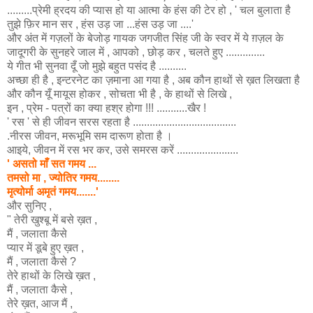
.........प्रेमी ह्रदय की प्यास हो या आत्मा के हंस की टेर हो , ' चल बुलाता है
तुझे फ़िर मान सर , हंस उड़ जा ...हंस उड़ जा ....'
और अंत में गज़लों के बेजोड़ गायक जगजीत सिंह जी के स्वर में ये ग़ज़ल के
जादूगरी के सुनहरे जाल में , आपको , छोड़ कर , चलते हुए ..............
ये गीत भी सुनवा दूँ जो मुझे बहुत पसंद है ..........
अच्छा ही है , इन्टरनेट का ज़माना आ गया है , अब कौन हाथों से ख़त लिखता है
और कौन यूँ मायूस होकर , सोचता भी है , के हाथों से लिखे ,
इन , प्रेम - पत्रों का क्या हश्र होगा !!! ...........खैर !
' रस ' से ही जीवन सरस रहता है .....................................
.नीरस जीवन, मरूभूमि सम दारूण होता है ।
आइये, जीवन में रस भर कर, उसे समरस करें ......................
'
असतो
माँ
सत
ग
म
य
...
तमसो मा ,
ज्योतिर
ग
म
य........
मृत्योर्मा
अमृतं
ग
म
य.......'
और सुनिए ,
"
तेरी खुश्बू में बसे ख़त ,
मैं , जलाता कैसे
प्यार में डूबे हुए ख़त ,
मैं , जलाता कैसे ?
तेरे हाथों के लिखे ख़त ,
मैं , जलाता कैसे ,
तेरे ख़त, आज मैं ,