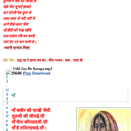
दुनिया में क्यों डरें किसी से
पंछी गीत सुनाएँ हमको
करं दोस्ती पेड फूल से
लहर लहर से नदी नदी से
आगे पीछे ऊपर नीचे
रहें हँसी की रेखा खींचे
पास पडोस गाँव घर बस्ती
प्यार ढेर भर करं सभी से।
-भवानी प्रसाद मिश्र
और गीत :
उड़ जा रे कागा बन का : मीरा भजन : स्वर : लता दी
- Udd Jaa Re Kaaga.mp3
3564K
Play
Download
माँ
माँ
कबीर
की
साखी
जैसी
तुलसी
की
चौपाई
-
सी
माँ
मीरा
की
पदावली
-
सी
माँ
है
ललित
स्र्बाई
-
सी।