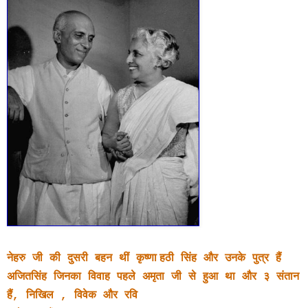
नेहरु
जी
की
दुसरी
बहन
थीं
कृष्णा
ह
ठी
सिंह
और
उनके
पुत्र
हैं
अजित
सिंह
जिनका
विवाह
पहले
अमृता
जी
से
हुआ
था
और
३
संतान
हैं
,
निखिल
,
विवेक
और
रवि