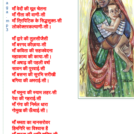
माँ
वेदों
की
मूल
चेतना
माँ
गीता
की
वाणी
-
सी
माँ
त्रिपिटिक
के
सिद्ध
सुक्त
-
सी
लोकोक्तर
कल्याणी
-
सी।
माँ
द्वारे
की
तुलसी
जैसी
माँ
बरगद
की
छाया
-
सी
माँ
कविता
की
सहज
वेदना
महाकाव्य
की
काया
-
सी।
माँ
अषाढ़
की
पहली
वर्षा
सावन
की
पुरवाई
-
सी
माँ
बसन्त
की
सुरभि
सरीखी
बगिया
की
अमराई
-
सी।
माँ
यमुना
की
स्याम
लहर
-
सी
रेवा
की
गहराई
-
सी
माँ
गंगा
की
निर्मल
धारा
गोमुख
की
ऊँचाई
-
सी।
माँ
ममता
का
मानसरोवर
हिमगिरि
सा
विश्वास
है