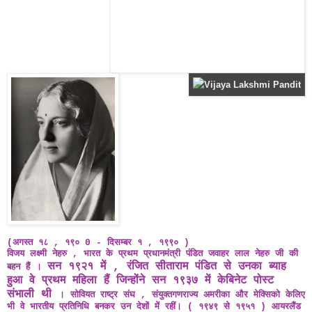
(अगस्त १८ , १९० 0 - दिसम्बर १ , १९९० )
विजय लक्ष्मी नेहरु , भारत के प्रथम प्रधानमंत्री पंडित जवाहर लाल नेहरु जी की
सन
१९२१
में
,
रंजित
सीताराम
पंडित
से
उनका
ब्याह
बहन हैं ।
हुआ
वे
प्रथम
महिला
हैं
जिन्होंने
सन
१९३७
में
केबिनेट
पोस्ट
संभाली
थी
।
सोवियत
राष्ट्र
संघ
,
संयुक्त
गणराज्य
अमरीका
और
मेक्सिको
के
लिए
भी
वे
भारतीय
प्रतिनिधि
बनकर
उन
देशों
में
रहीं।
( १९४९ से १९५१ )
आयरलैंड