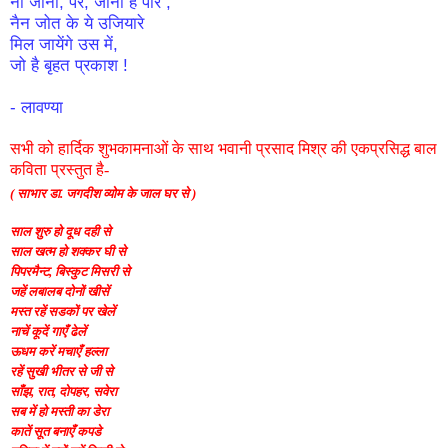
ना जाना, पर, जाना है पार ,
नैन जोत के ये उजियारे
मिल जायेंगे उस में,
जो है बृहत प्रकाश !
- लावण्या
सभी
को
हार्दिक
शुभकामनाओं
के
साथ
भवानी
प्रसाद
मिश्र
की
एक
प्रसिद्ध
बाल
कविता
प्रस्तुत
है
-
( साभार डा. जगदीश व्योम के जाल घर से )
साल शुरु हो दूध दही से
साल खत्म हो शक्कर घी से
पिपरमैन्ट, बिस्कुट मिसरी से
जहें लबालब दोनों खीसें
मस्त रहें सडकों पर खेलें
नाचें कूदें गाएँ ढेलें
ऊधम करें मचाएँ हल्ला
रहें सुखी भीतर से जी से
साँझ, रात, दोपहर, सवेरा
सब में हो मस्ती का डेरा
कातें सूत बनाएँ कपडे