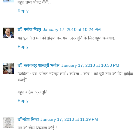
जाता है
बहुत उम्दा पोस्ट दीदी..
Reply
अरे  , ये वाली तो याद नहीं ..पर हैं उन्हीं की ...आज इन्हें आपके  सामने प्रस्तुत करते खुशी ह
और " कविता - कोष " की पूरी टीम को मेरी हार्दिक बधाई 
डॉ. मनोज मिश्र
January 17, 2010 at 10:24 PM
भरे जंगल के बीचो बीच,
यह पूरा गीत मन को झंकृत कर गया ,प्रस्तुति के लिए बहुत धन्यवाद.
न कोई आया गया जहां,
चलो हम दोनों चलें वहां।
Reply
जहां दिन भर महुआ पर झूल,
रात को चू पड़ते हैं फूल,
डॉ. रूपचन्द्र शास्त्री 'मयंक'
January 17, 2010 at 10:30 PM
बांस के झुरमुट में चुपचाप,
"कविता : स्व. पंडित नरेन्द्र शर्मा / कविता - कोष " की पूरी टीम को मेरी हार्दिक
जहां सोये नदियों के कूल;
बधाई"
हरे जंगल के बीचो बीच,
बहुत बढ़िया प्रस्तुति!
न कोई आया गया जहां,
सुनकर
सिसकते
स्वर
तु
म्हारे
मधुर
बेला
के
?   
Reply
चलो हम दोनों चलें वहां।
रुद्ध
प्राणों
को
रुलाते
,       
आज
बाहर
खींच
लाते
विहंग मृग का ही जहां निवास,
डॉ महेश सिन्हा
January 17, 2010 at 11:39 PM
निमिष
में
अंगार
उर
-
सा
सूर्य
,
जहां अपने धरती आकाश,
मन को खेल खिलाता कोई !
यदि
आते
सिसकते
स्वर
तुम्हारे
मधुर
बेला
के
?
प्रकृति का हो हर कोई दास,