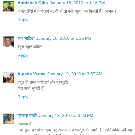
Abhishek Ojha
January 18, 2010 at 1:16 PM
बनता मन का मुकुर इंदु, जो मौन गगन में ही रहता,
बनता मन का मुकुर सिंधु, जो गरज-गरज कर कुछ कहता,
अच्छी हिंदी में कवितायें पढनी हो तो ऐसी बहुत कम मिलती हैं ! आभार !
Reply
शशि बनकर मन चढा गगन पर,
रवि बन छिपा सिंधु तल में।
परिक्रमा कर रहा किसी की, मन बन चांद और सूरज,
राज भाटिय़ा
January 18, 2010 at 1:25 PM
सिंधु किसी का हृदय-दोल है, देह किसी की है भू-रज
बहुत सुंदर कविता
मन को खेल खिलाता कोई,
Reply
Alpana Verma
January 19, 2010 at 3:57 AM
बहुत ही उम्दा कविताएँ और प्रस्तुति .
गीत अभी सुनती हूँ.
Reply
प्रकाश पाखी
January 19, 2010 at 3:03 PM
लावण्या दी,
आप द्वारा हर पोस्ट एक नए अंदाज में प्रस्त्तुत की जाती है...अभिव्यक्ति की यह