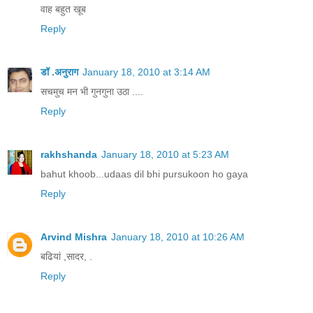
न हो पर इसका कुछ आभास,
वाह बहुत खूब
Reply
खरे जंगल के के बीचो बीच,
न कोई आया गया जहां,
चलो हम दोनों चलें वहां।
डॉ .अनुराग
January 18, 2010 at 3:14 AM
सचमुच मन भी गुनगुना उठा ....
कविता : स्व. पंडित नरेन्द्र शर्मा
Reply
http://www.kavitakosh.org/kk/index.php?title
rakhshanda
January 18, 2010 at 5:23 AM
bahut khoob...udaas dil bhi pursukoon ho gaya
सूरज डूब गया बल्ली भर-
Reply
सागर के अथाह जल में।
एक बाँस भर उठ आया है-
चांद, ताड के जंगल में।
Arvind Mishra
January 18, 2010 at 10:26 AM
अगणित उंगली खोल, ताड के पत्र, चांदनी में डोले,
बढियां ,सादर, .
ऐसा लगा, ताड का जंगल सोया रजत-छत्र खोले
Reply
कौन कहे, मन कहाँ-कहाँ
हो आया, आज एक पल में।