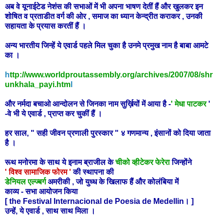
अब वे यूनाईटेड नेशंस की सभाओं में भी अपना भाषण देतीं हैं और खुलकर इन
शोषित व प्रताडीत वर्ग की ओर , समाज का ध्यान केन्द्रीत कराकर , उनकी
सहायता के प्रयास करतीं हैं ।
अन्य भारतीय जिन्हें ये एवार्ड पहले मिल चुका है उनमे प्रमुख नाम है बाबा आमटे
का ।
h
ttp://www.worldproutassembly.org/archives/2007/08/shr
unkhala_payi.htm
l
और नर्मदा बचाओ आन्दोलन से जिनका नाम सुर्ख़ियों में आया है -
' मेधा पाटकर
'
-वे
भी
ये एवार्ड ,
प्राप्त कर चुकीं हैं ।
हर साल, " सही जीवन प्रणाली पुरस्कार " ४ गणमान्य , इंसानों को दिया जाता
है ।
रूथ मनोरमा के साथ ये इनाम ब्राजील के
चीको व्हीटेकर फेरेरा
जिन्होंने
' विश्व सामाजिक फोरम '
की स्थापना की
डेनियल एल्ज्बर्ग
अमरीकी , जो युध्ध के खिलाफ हैं और कोलंबिया में
काव्य - सभा आयोजन किया
[ the Festival Internacional de Poesia de Medellin। ]
उन्हें,
ये एवार्ड ,
साथ साथ मिला ।