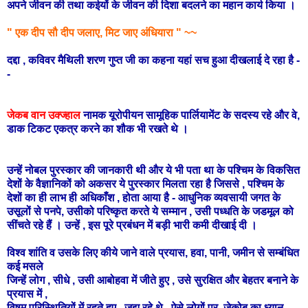
अपने जीवन की तथा कईयों के जीवन की दिशा बदलने का महान कार्य किया ।
" एक दीप सौ दीप जलाए, मिट जाए अंधियारा " ~~
दद्दा , कविवर मैथिली शरण गुप्त जी का कहना यहां सच हुआ दीखलाई दे रहा है -
-
जेकब वान उक्ज्हाल
नामक यूरोपीयन सामूहिक पार्लियामेंट के सदस्य रहे और वे,
डाक टिकट एकत्र करने का शौक भी रखते थे ।
उन्हें नोबल पुरस्कार की जानकारी थी और ये भी पता था के पश्चिम के विकसित
देशों के वैज्ञानिकों को अकसर ये पुरस्कार मिलता रहा है जिससे , पश्चिम के
देशों का ही लाभ ही अधिकाँश , होता आया है - आधुनिक व्यवसायी जगत के
उसूलों से पनपे, उसीको परिष्कृत करते ये सम्मान , उसी पध्धति के जडमूल को
सींचते रहे हैं । उन्हें , इस पूरे प्रबंधन में बड़ी भारी कमी दीखाई दी ।
विश्व शांति व उसके लिए कीये जाने वाले प्रयास, हवा, पानी, जमीन से सम्बंधित
कई मसले
जिन्हें लोग , सीधे , उसी आबोहवा में जीते हुए , उसे सुरक्षित और बेहतर बनाने के
प्रयास में ,
विषम परिस्थितियों में रहते हुए , जूझ रहे थे , ऐसे लोगों पर, जेकोब का ध्यान