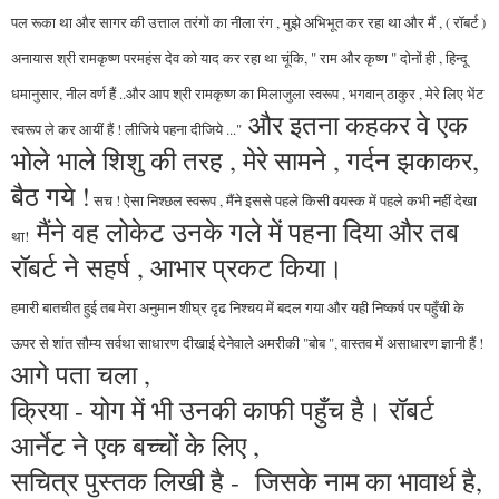
पल रूका था और सागर की उत्ताल तरंगों का नीला रंग , मुझे अभिभूत कर रहा था और मैं , ( रॉबर्ट )
अनायास श्री रामकृष्ण परमहंस देव को याद कर रहा था चूंकि, " राम और कृष्ण " दोनों ही , हिन्दू
धमानुसार, नील वर्ण हैं ..और आप श्री रामकृष्ण का मिलाजुला स्वरूप , भगवान् ठाकुर , मेरे लिए भेंट
और इतना कहकर वे एक
स्वरूप ले कर आयीं हैं ! लीजिये पहना दीजिये ..."
भोले भाले शिशु की तरह , मेरे सामने , गर्दन झकाकर,
बैठ गये !
सच ! ऐसा निश्छल स्वरूप , मैंने इससे पहले किसी वयस्क में पहले कभी नहीं देखा
मैंने वह लोकेट उनके गले में पहना दिया और तब
था!
रॉबर्ट ने सहर्ष , आभार प्रकट किया।
हमारी बातचीत हुई तब मेरा अनुमान शीघ्र दृढ निश्चय में बदल गया और यही निष्कर्ष पर पहुँची के
ऊपर से शांत सौम्य सर्वथा साधारण दीखाई देनेवाले अमरीकी "बोब ", वास्तव में असाधारण ज्ञानी हैं !
आगे पता चला ,
क्रिया - योग में भी उनकी काफी पहुँच है। रॉबर्ट
आर्नेट ने एक बच्चों के लिए ,
सचित्र पुस्तक लिखी है - जिसके नाम का भावार्थ है,