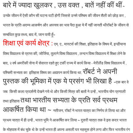
बारे में ज्यादा खुलकर , उस वक्त , बातें नहीं कीं थीं
~
उनके जीवन में ऐसी कौन सी घटना घटी होगी जिससे उनमे पश्चिम की जीवन शैली को छोड़ कर ,
भारत के प्रति अदम्य आकर्षण और अपनत्व का भाव पैदा हुआ ये मैं नहीं जानती थीरॉबर्ट के जीवन से
सम्बंधित कुछ तथ्य, बाद में, जान पायी हूँ~
शिक्षा एवं कार्य क्षेत्र :
एम्. ए., मास्टर्स की शिक्षा, इतिहास के विषय में, इन्डीयाना
विश्व विद्यालय से प्राप्त की, जोर्जिया, तुलाने विश्व विद्यालय , लन्दन विश्व विद्यालय में शिक्षा लेने के
बाद, २ वर्ष अमरीकी सेना में सेवारत रहते हुए टर्की राज्य में कार्य किया - मेरीलैंड विश्व विद्यालय में ,
रॉबर्ट ने अपनी
पश्चिमी सभ्यता का
इतिहास विषय का अद्यापन कार्य किया था.
पुस्तक की भूमिका में एक ये प्रसंग भी लिखा है
~एक बार वे
जब किसी कला प्रदर्शनी देखने गये थे और किसी मित्र की बातों ने उन्हें , भारयीय योग प्रणाली
तथा भारतीय सभ्यता के प्रति सर्व प्रथम
तथा इतिहास
आकर्षित किया था ~
नतीजन, रॉबर्ट ने भारत यात्रा का निर्णय ले लिया था और
प्रथम यात्रा में ही उन्हें , भारत भूमि ने आकर्षित कर लिया
~ दूसरी यात्रा तक वे इस कदर भारत
के मोहपाश में बंध चुके थे के उन्हें भारत ही अपना असली घर महसूस होने लगा और फिर भारतीय रंग