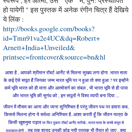
स्वरूप , हर आत्मा, उस " एक " में, पुन: प्रस्थापित
हो पायेगी " इस पुस्तक में अनेक रंगीन चित्र हैं देखिये
ये लिंक :
http://books.google.com/books?
id=Tmn91va2e4UC&dq=Robert+
Arnett+India+Unveiled&
printsec=frontcover&source=bn&
hl
आशा है , आपको श्रीमान रॉबर्ट आर्नेट से मिलना सुखद लगा होगा .भारत माता
के कई ऐसे सपूत हैं जिनका जन्म भारत भूमि पर न हुआ तो क्या हुआ ? पर इन्होंने
कर्म भूमि भारत को ही माना और आत्मोसर्ग का संबल , भी भारत भूमि से ही पाया
और भारत भूमि की सुगंध को , इन सपूतों ने विश्व व्यापी बना दिया ...
जीवन में मौसम का आना और जाना सुनिश्चित है परंतु जीवन पथ पर हमारा कब,
किससे मिलना होगा ये सर्वथा अनिश्चित है..आशा करती हूँ कि जीवन यात्रा के
किसी खुशनुमा पड़ाव
पर फिर दुबारा रॉबर्ट आर्नेट सरीखे , भारत माता के सच्चे सपूत से
तब तक शायद उनकी कोइ नयी पुस्तक भी तैयार हो जाए , क्या
मुलाक़ात होगी ..