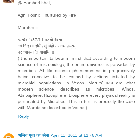
@ Harshad bhai,
Agni Poshit = nurtured by Fire
Maruton =
ऋग्वेद 1/37/11 मरुतो देवता:
त्यं चिद् घा दीर्घं पृथुं मिहो नपातम मृध्रम् !
प्र च्यावयान्ति यामाभि: !!
(It is important to bear in mind that according to modern
science of microbiology, the entire universe is pervaded by
microbes. All life science phenomenons is progressively
being conceive to be caused by actions initiated by
microbial populations. In Vedas ‘Maruts’ मरुत are what
modern science describes as microbes. Winds,
Atmosphere, Rizosphere, Biosphere every physical reality is
permeated by Microbes. This in turn is precisely the case
with Maruts as described in Vedas.)
Reply
अजित गुप्ता का कोना
April 11, 2011 at 12:45 AM