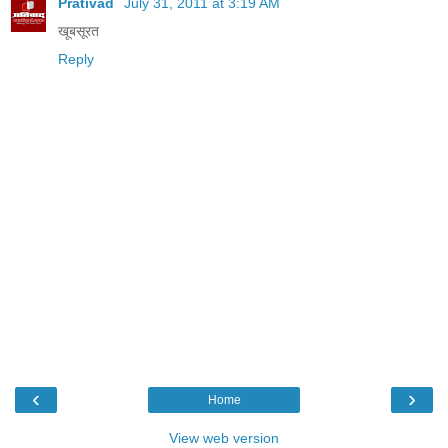
Prativad
July 31, 2011 at 3:19 AM
खूबसूरत
Reply
‹
›
Home
View web version