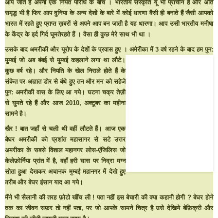
आप जीते हैं अपनी एक नियत परिधि के बीच । भारतीय संस्कृति यूँ भी प्राचीन है और अति
समृद्ध भी है फिर आप दुनिया के अन्य देशों के बारे में कोई धारणा वैसी ही बनाते हैं जैसी आपको
भारत में रहते हुए प्राप्त ख़बरों से अपने आप बन जाती है यह धारणा। आप उसी भारतीय मनीषा
के केंद्र के इर्द गिर्द घूमतेरहते हैं । वैसा ही कुछ मेरे साथ भी था ।
उसके बाद अमरीकी और यूरोप के देशों के प्रवास हुए ।
अमेरीका में 3 वर्ष रहने के बाद हम पुन:
मुम्बई जो अब बंबई से मुम्बई कहलाने लगा था लौटे।
कुछ वर्ष रहे। और नियति के खेल निराले होते हैं के
संकेत पर अज्ञात डोर से बंधे हुए तन और मन को सहेजे
पुन: अमरीकी वास के लिए आ गये। घटना चक्र तेज़ी
से घुमते रहे हैं और आज 2010, अक्टूबर का महीना
सामने है।
खैर ! बात जहाँ से चली थी वहीं लौटते हैं। आज एक
बेघर अमरीकी को प्रशांत महासागर से सटे उत्तर
अमरीका के सबसे विशाल महानगर लोस-एंजिलिस जो
केलेफ़ोर्निया प्रांत में है, वहाँ हरी घास पर निद्रा मग्न
सोता हुआ देखकर अचानक मुम्बई महानगर में देखे हुए
ग़रीब और बेघर इंसान याद आ गये।
मैंने भी सैलानी की तरह फ़ोटो खींच ली ! पता नहीं इस बेचारी की क्या कहानी होगी ? बेघर होने
तक का जीवन सफ़र तो नहीं पता, पर जो आपके सामने चित्र है उसे देखिये बेफ़िक्री और