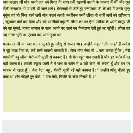
अब आज़ाद थीं और अपने एक नये मित्र के साथ नयी गृहस्थी बसाने के चक्कर में थीं और ख़ूब
ऊँची तनख़्वाह भी पा रहीं थीं रहने लगे। बेइज्जती से जीते हुए पन्नालाल जी के बारे में उनके पुत्र
मुकुंद को भी चिंता रहने लगी और उसने अपनी अमरीकन पत्नी लीसा से सारी बातों को सविस्तार
, खुलकर बयाँ कर दिया और यह अमरीकी बहुरानी लीसा का मन ऐसा पसीजा के अपने श्वसुर जी
को वह मुम्बई, भारत सन्मान के साथ अपने घर रहने का निमंत्रण देती हुई आ पहुँचीं। लीसा का
यह भारत भूमि पर प्रथम बार आना हुआ था
पन्नालाल जी का स्वर घटना सुनाते हुए आँसू से सजल था। उन्होंने कहा, “लोग कहते हैं परदेस
में बूढ़े माता-पिता से, कई बच्चे चाकरी करवाते हैं। होता होगा वैसा भी .. सच कहता हूँ कि , मेरी
अमरीकी बहु लीसा मेरी सगी पुत्री से बढ़कर है। वो मेरा बहुत मान रखती है और हर बर्ताव में वह
बड़ी सहज है। लवली स्कूल जाती है मैं पास के स्टोर में ४ घंटे काम भी करता हूँ और घर पर
आराम से रहता हूँ । मेरा बेटा, बहू , धेवती सुखी रहें यही कामना है।” उन्होंने आँसू पोंछते हुए
कहा था और जोड़ते हुए बोले,
" सच बेटी, नियति के खेल निराले हैं ।"