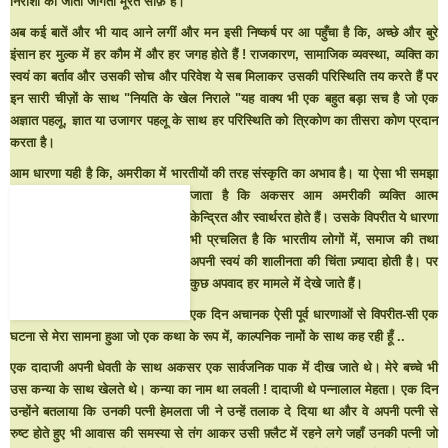
निराशा की जीती जागती मूरत साफ़ है।
अब कई बातें और भी याद आने लगीं और मन इसी निष्कर्ष पर आ पहुँचा है कि, अच्छे और बुरे
इंसान हर मुल्क में हर कौम में और हर जगह होते हैं ! राजकारण, सामाजिक व्यवस्था, व्यक्ति का
स्वयं का बर्ताव और उसकी सोच और परिवेश ये सब मिलाकर उसकी परिस्थिति तय करते हैं पर
इन सारी चीज़ों के साथ "नियति के खेल निराले "यह वाक्य भी एक बहुत बड़ा सच है जो एक
अज्ञात पहलू, ज्ञात या उजागर पहलू के साथ हर परिस्थिति को त्रिकोण का तीसरा कोण प्रदान
करता है।
आम धारणा यही है कि, अमरीका में भारतीयों की तरह संस्कृति का अभाव है।
या ऐसा भी समझा
जाता है कि अकसर आम अमरीकी व्यक्ति आत्म
केन्द्रित और स्वार्थरत होते हैं। उसके विपरीत ये धारणा
भी प्रचलित है कि भारतीय लोगों में, समाज की तथा
अपनी स्वयं की शालीनता की चिंता ज़्यादा होती है
।
पर
कुछ अपवाद हर मामले में देखे जाते हैं।
एक दिन अचानक ऐसी पूर्व धारणाओं से विपरीत-सी एक
घटना से मेरा सामना हुआ जो एक कथा के रूप में, काल्पनिक नामों के साथ कह रही हूँ ..
एक दादाजी अपनी धेवती के साथ अकसर एक सार्वजनिक पाक में दीख जाते थे। मेरे बच्चे भी
उस कन्या के साथ खेलते थे। कन्या का नाम था लवली ! दादाजी थे पन्नालाल मेहता। एक दिन
उन्होंने बतलाया कि उनकी पत्नी हेमलता जी ने उन्हें तलाक दे दिया था और वे अपनी पत्नी से
रुष्ट होते हुए भी आवास की समस्या से तंग आकर उसी फ़्लैट में रहने लगे जहाँ उनकी पत्नी जो