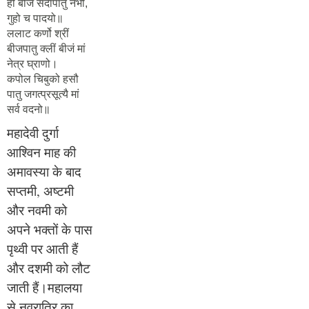
हीं बीजं सदापातु नभो,
गुहो च पादयो॥
ललाट कर्णो श्रीं
बीजपातु क्लीं बीजं मां
नेत्र घ्राणो।
कपोल चिबुको हसौ
पातु जगत्प्रसूत्यै मां
सर्व वदनो॥
महादेवी दुर्गा
आश्विन माह की
अमावस्या के बाद
सप्तमी, अष्टमी
और नवमी को
अपने भक्तों के पास
पृथ्वी पर आती हैं
और दशमी को लौट
जाती हैं।महालया
से नवरात्रि का