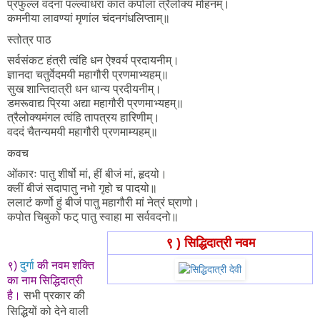
प्रफुल्ल वंदना पल्ल्वाधरां कातं कपोलां त्रैलोक्य मोहनम्।
कमनीया लावण्यां मृणांल चंदनगंधलिप्ताम्॥
स्तोत्र पाठ
सर्वसंकट हंत्री त्वंहि धन ऐश्वर्य प्रदायनीम्।
ज्ञानदा चतुर्वेदमयी महागौरी प्रणमाभ्यहम्॥
सुख शान्तिदात्री धन धान्य प्रदीयनीम्।
डमरूवाद्य प्रिया अद्या महागौरी प्रणमाभ्यहम्॥
त्रैलोक्यमंगल त्वंहि तापत्रय हारिणीम्।
वददं चैतन्यमयी महागौरी प्रणमाम्यहम्॥
कवच
ओंकारः पातु शीर्षो मां, हीं बीजं मां, हृदयो।
क्लीं बीजं सदापातु नभो गृहो च पादयो॥
ललाटं कर्णो हुं बीजं पातु महागौरी मां नेत्रं घ्राणो।
कपोत चिबुको फट् पातु स्वाहा मा सर्ववदनो॥
९ ) सिद्धिदात्री नवम
९)
दुर्गा
की नवम शक्ति
का नाम सिद्धिदात्री
है।
सभी प्रकार की
सिद्धियों को देने वाली