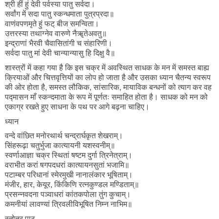
श्री हीं हुं देवी पर्वस्या पातु सर्वदा।
सर्वांग में सदा पातु स्कन्धमाता पुत्रप्रदा॥
वाणंवपणमृते हुं फट्‌ बीज समन्विता।
उत्तरस्या तथाग्नेव वारुणे नैॠतेअवतु॥
इन्द्राणां भैरवी चैवासितांगी च संहारिणी।
सर्वदा पातु मां देवी चान्यान्यासु हि दिक्षु वै॥
शास्त्रों में कहा गया है कि इस चक्र में अवस्थित साधक के मन में समस्त बाह्य
क्रियाओं और चित्तवृत्तियों का लोप हो जाता है और उसका ध्यान चैतन्य स्वरूप
की ओर होता है, समस्त लौकिक, सांसारिक, मायाविक बन्धनों को त्याग कर वह
पद्मासन माँ स्कन्दमाता के रूप में पूर्णतः समाहित होता है। साधक को मन को
एकाग्र रखते हुए साधना के पथ पर आगे बढ़ना चाहिए।
ध्यान
वन्दे वांछित मनोरथार्थ चन्द्रार्घकृत शेखराम्।
सिंहरूढ़ा चतुर्भुजा कात्यायनी यशस्वनीम्॥
स्वर्णाआज्ञा चक्र स्थितां षष्टम दुर्गा त्रिनेत्राम्।
वराभीत करां षगपदधरां कात्यायनसुतां भजामि॥
पटाम्बर परिधानां स्मेरमुखी नानालंकार भूषिताम्।
मंजीर, हार, केयूर, किंकिणि रत्नकुण्डल मण्डिताम्॥
प्रसन्नवदना पञ्वाधरां कांतकपोला तुंग कुचाम्।
कमनीयां लावण्यां त्रिवलीविभूषित निम्न नाभिम॥
स्तोत्र पाठ