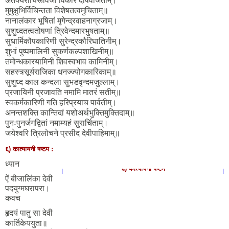
अतर्क्यरोचिरूविजां विकार दोषवर्जिताम्।
मुमुक्षुभिर्विचिन्तता विशेषतत्वमुचिताम्॥
नानालंकार भूषितां मृगेन्द्रवाहनाग्रजाम्।
सुशुध्दतत्वतोषणां त्रिवेन्दमारभुषताम्॥
सुधार्मिकौपकारिणी सुरेन्द्रकौरिघातिनीम्।
शुभां पुष्पमालिनी सुकर्णकल्पशाखिनीम्॥
तमोन्धकारयामिनी शिवस्वभाव कामिनीम्।
सहस्त्र्सूर्यराजिका धनज्ज्योगकारिकाम्॥
सुशुध्द काल कन्दला सुभडवृन्दमजुल्लाम्।
प्रजायिनी प्रजावति नमामि मातरं सतीम्॥
स्वकर्मकारिणी गति हरिप्रयाच पार्वतीम्।
अनन्तशक्ति कान्तिदां यशोअर्थभुक्तिमुक्तिदाम्॥
पुनःपुनर्जगद्वितां नमाम्यहं सुरार्चिताम्।
जयेश्वरि त्रिलोचने प्रसीद देवीपाहिमाम्॥
६) कात्यायनी षष्टम :
ध्यान
६) कात्यायनी षष्टम
ऐं बीजालिंका देवी
पदयुग्मघरापरा।
कवच
हृदयं पातु सा देवी
कार्तिकेययुता॥