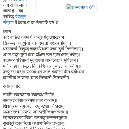
नाम से भी जाना
जाता है। यह
प्रसिद्ध
देवासुर
संग्राम
में देवताओं के सेनापति बने थे
ध्यान
वन्दे वांछित कामार्थे चन्द्रार्धकृतशेखराम्।
सिंहरूढ़ा चतुर्भुजा स्कन्दमाता यशस्वनीम्।।
धवलवर्णा विशुध्द चक्रस्थितों पंचम दुर्गा त्रिनेत्रम्।
अभय पद्म युग्म करां दक्षिण उरू पुत्रधराम् भजेम्॥
पटाम्बर परिधानां मृदुहास्या नानांलकार भूषिताम्।
मंजीर, हार, केयूर, किंकिणि रत्नकुण्डल धारिणीम्॥
प्रफुल्ल वंदना पल्ल्वांधरा कांत कपोला पीन पयोधराम्।
कमनीया लावण्या चारू त्रिवली नितम्बनीम्॥
स्तोत्र पाठ
नमामि स्कन्दमाता स्कन्दधारिणीम्।
समग्रतत्वसागररमपारपार गहराम्॥
शिवाप्रभा समुज्वलां स्फुच्छशागशेखराम्।
ललाटरत्नभास्करां जगत्प्रीन्तिभास्कराम्॥
महेन्द्रकश्यपार्चिता सनंतकुमाररसस्तुताम्।
सुरासुरेन्द्रवन्दिता यथार्थनिर्मलादभुताम्॥