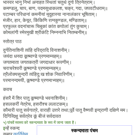
भास्वर भानु निभां अनाहत स्थितां चतुर्थ दुर्गा त्रिनेत्राम्।
कमण्डलु, चाप, बाण, पदमसुधाकलश, चक्र, गदा, जपवटीधराम्॥
पटाम्बर परिधानां कमनीयां मृदुहास्या नानालंकार भूषिताम्।
मंजीर, हार, केयूर, किंकिणि रत्नकुण्डल, मण्डिताम्॥
प्रफुल्ल वदनांचारू चिबुकां कांत कपोलां तुंग कुचाम्।
कोमलांगी स्मेरमुखी श्रीकंटि निम्ननाभि नितम्बनीम्॥
स्तोत्र पाठ
दुर्गतिनाशिनी त्वंहि दरिद्रादि विनाशनीम्।
जयंदा धनदा कूष्माण्डे प्रणमाम्यहम्॥
जगतमाता जगतकत्री जगदाधार रूपणीम्।
चराचरेश्वरी कूष्माण्डे प्रणमाम्यहम्॥
त्रैलोक्यसुन्दरी त्वंहिदुःख शोक निवारिणीम्।
परमानन्दमयी, कूष्माण्डे प्रणमाभ्यहम्॥
कवच
हंसरै में शिर पातु कूष्माण्डे भवनाशिनीम्।
हसलकरीं नेत्रेच, हसरौश्च ललाटकम्॥
कौमारी पातु सर्वगात्रे, वाराही उत्तरे तथा,पूर्वे पातु वैष्णवी इन्द्राणी दक्षिणे मम।
दिगिव्दिक्षु सर्वत्रेव कूं बीजं सर्वदावत
५) पांचवें स्वरूप को स्कन्दमाता के रूप में जाना जाता है।
इ
न्हें स्कन्द
स्कन्दमाता पंचम
कुमार
कार्तिकेय