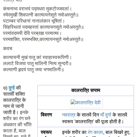
कंचनाभा वराभयं पद्मधरा मुकटोज्जवलां।
स्मेरमुखीं शिवपत्नी कात्यायनेसुते नमोअस्तुते॥
पटाम्बर परिधानां नानालंकार भूषितां।
सिंहस्थितां पदमहस्तां कात्यायनसुते नमोअस्तुते॥
परमांवदमयी देवि परब्रह्म परमात्मा।
परमशक्ति, परमभक्ति,कात्यायनसुते नमोअस्तुते॥
कवच
कात्यायनी मुखं पातु कां स्वाहास्वरूपिणी।
ललाटे विजया पातु मालिनी नित्य सुन्दरी॥
कल्याणी हृदयं पातु जया भगमालिनी॥
७)
दुर्गा
की
कालरात्रि सप्तम
सातवीं शक्ति
कालरात्रि के
नाम से जानी
जाती है।
इनके
विवरण
नवरात्र
के सातवें दिन
माँ दुर्गा
के सातवें
शरीर का रंग घने
स्वरूप 'कालरात्रि' की पूजा होती है।
अंधकार की भाँति
काला है, बाल
स्वरूप
इनके शरीर का
रंग
काला
, बाल बिखरे हुए,
बिखरे हुए, गले में