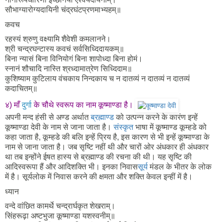
सौभाग्यारोग्यदायिनी चंद्रघंटप्रणमाभ्यहम्॥
कवच
रहस्यं श्रुणु वक्ष्यामि शैवेशी कमलानने।
श्री चन्द्रघन्टास्य कवचं सर्वसिध्दिदायकम्॥
बिना न्यासं बिना विनियोगं बिना शापोध्दा बिना होमं।
स्नानं शौचादि नास्ति श्रध्दामात्रेण सिध्दिदाम॥
कुशिष्याम कुटिलाय वंचकाय निन्दकाय च न दातव्यं न दातव्यं न दातव्यं
कदाचितम्॥
४) माँ
दुर्गा
के चौथे स्वरूप का नाम कूष्माण्डा है।
अपनी मन्द हंसी से अण्ड अर्थात
ब्रह्माण्ड
को उत्पन्न करने के कारंण इन्हें
कूष्माण्डा देवी के नाम से जाना जाता है।
संस्कृत
भाषा में कूष्माण्ड कूम्हडे को
कहा जाता है, कूम्हडे की बलि इन्हें प्रिय है, इस कारण से भी इन्हें कूष्माण्डा के
नाम से जाना जाता है। जब सृष्टि नहीं थी और चारों ओर अंधकार ही अंधकार
था तब इन्होंने ईषत हास्य से ब्रह्माण्ड की रचना की थी। यह सृष्टि की
आदिस्वरूपा हैं और आदिशक्ति भी। इनका निवास
सूर्य
मंडल के भीतर के लोक
में है। सूर्यलोक में निवास करने की क्षमता और शक्ति केवल इन्हीं में है।
ध्यान
वन्दे वांछित कामर्थे चन्द्रार्घकृत शेखराम्।
सिंहरूढ़ा अष्टभुजा कूष्माण्डा यशस्वनीम्॥