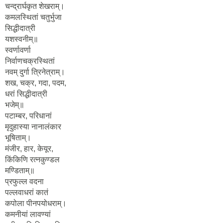
चन्द्रार्घकृत शेखराम्।
कमलस्थितां चतुर्भुजा
सिद्धीदात्री
यशस्वनीम्॥
स्वर्णावर्णा
निर्वाणचक्रस्थितां
नवम् दुर्गा त्रिनेत्राम्।
शख, चक्र, गदा, पदम,
धरां सिद्धीदात्री
भजेम्॥
पटाम्बर, परिधानां
मृदुहास्या नानालंकार
भूषिताम्।
मंजीर, हार, केयूर,
किंकिणि रत्नकुण्डल
मण्डिताम्॥
प्रफुल्ल वदना
पल्लवाधरां कातं
कपोला पीनपयोधराम्।
कमनीयां लावण्यां