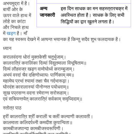
अभयमुद्रा में है।
अन्य
इस दिन साधक का मन सहस्त्रारचक्र में
बायीं ओर के
जानकारी
अवस्थित होता है। साधक के लिए सभी
ऊपर वाले हाथ में
लोहे का कांटा
सिद्धियों का द्वार खुलने लगता है।
और निचले हाथ
में
खड्ग
है। माँ
का यह स्वरूप देखने में अत्यन्त भयानक है किन्तु सदैव शुभ फलदायक है।
ध्यान
करालवंदना धोरां मुक्तकेशी चतुर्भुजाम्।
कालरात्रिं करालिंका दिव्यां विद्युतमाला विभूषिताम॥
दिव्यं लौहवज्र खड्ग वामोघोर्ध्व कराम्बुजाम्।
अभयं वरदां चैव दक्षिणोध्वाघः पार्णिकाम् मम॥
महामेघ प्रभां श्यामां तक्षा चैव गर्दभारूढ़ा।
घोरदंश कारालास्यां पीनोन्नत पयोधराम्॥
सुख पप्रसन्न वदना स्मेरान्न सरोरूहाम्।
एवं सचियन्तयेत् कालरात्रिं सर्वकाम् समृध्दिदाम्॥
स्तोत्र पाठ
ह्रीं कालरात्रि श्रींं कराली च क्लीं कल्याणी कलावती।
कालमाता कलिदर्पध्नी कमदीश कुपान्विता॥
कामबीजजपान्दा कामबीजस्वरूपिणी।