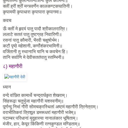
कुमतिघ्नी कुलीनर्तिनाशिनी कुल कामिनी॥
क्लीं ह्रीं श्रीं मन्त्र्वर्णेन कालकण्टकघातिनी।
कृपामयी कृपाधारा कृपापारा कृपागमा॥
कवच
ऊँ क्लीं मे हृदयं पातु पादौ श्रीकालरात्रि।
ललाटे सततं पातु तुष्टग्रह निवारिणी॥
रसनां पातु कौमारी, भैरवी चक्षुषोर्भम।
कटौ पृष्ठे महेशानी, कर्णोशंकरभामिनी॥
वर्जितानी तु स्थानाभि यानि च कवचेन हि।
तानि सर्वाणि मे देवीसततंपातु स्तम्भिनी॥
८) महागौरी
ध्यान
वन्दे वांछित कामार्थे चन्द्रार्घकृत शेखराम्।
सिंहरूढ़ा चतुर्भुजा महागौरी यशस्वनीम्॥
पूर्णन्दु निभां गौरी सोमचक्रस्थितां अष्टमं महागौरी त्रिनेत्राम्।
वराभीतिकरां त्रिशूल डमरूधरां महागौरी भजेम्॥
पटाम्बर परिधानां मृदुहास्या नानालंकार भूषिताम्।
मंजीर, हार, केयूर किंकिणी रत्नकुण्डल मण्डिताम्॥