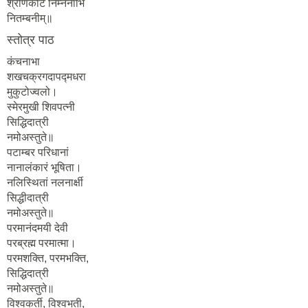
श्रीणकटि निम्ननाभि
नितम्बनीम्॥
स्तोत्र पाठ
कंचनाभा
शखचक्रगदापद्मधरा
मुकुटोज्वलो।
स्मेरमुखी शिवपत्नी
सिद्धिदात्री
नमोअस्तुते॥
पटाम्बर परिधानां
नानालंकारं भूषिता।
नलिस्थितां नलनार्क्षी
सिद्धीदात्री
नमोअस्तुते॥
परमानंदमयी देवी
परब्रह्म परमात्मा।
परमशक्ति, परमभक्ति,
सिद्धिदात्री
नमोअस्तुते॥
विश्वकर्ती, विश्वभती,