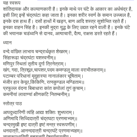
यह स्वरूप
शांतिदायक और कल्याणकारी है। इनके माथे पर घंटे के आकार का अर्धचंद्र है,
इसी लिए इन्हें चंद्रघंटा कहा जाता है। इनका शरीर स्वर्ण के समान उज्ज्वल है,
इनके दस हाथ हैं। दसों हाथों में खड्ग, बाण आदि शस्त्र सुशोभित रहते हैं।
इनका वाहन सिंह है। इनकी मुद्रा युद्ध के लिए उद्यत रहने वाली है। इनके घंटे
की भयानक चडंध्वनि से दानव, अत्याचारी, दैत्य, राक्षस डरते रहते हैं।
ध्यान
वन्दे वांछित लाभाय चन्द्रार्धकृत शेखरम्।
सिंहारूढा चंद्रघंटा यशस्वनीम्॥
मणिपुर स्थितां तृतीय दुर्गा त्रिनेत्राम्।
खंग, गदा, त्रिशूल,चापशर,पदम कमण्डलु माला वराभीतकराम्॥
पटाम्बर परिधानां मृदुहास्या नानालंकार भूषिताम्।
मंजीर हार केयूर,किंकिणि, रत्नकुण्डल मण्डिताम॥
प्रफुल्ल वंदना बिबाधारा कांत कपोलां तुगं कुचाम्।
कमनीयां लावाण्यां क्षीणकटि नितम्बनीम्॥
स्तोत्र पाठ
आपदुध्दारिणी त्वंहि आद्या शक्तिः शुभपराम्।
अणिमादि सिध्दिदात्री चंद्रघटा प्रणमाभ्यम्॥
चन्द्रमुखी इष्ट दात्री इष्टं मन्त्र स्वरूपणीम्।
धनदात्री, आनन्ददात्री चन्द्रघंटे प्रणमाभ्यहम्॥
नानारूपधारिणी इच्छानयी ऐश्वर्यदायनीम्।