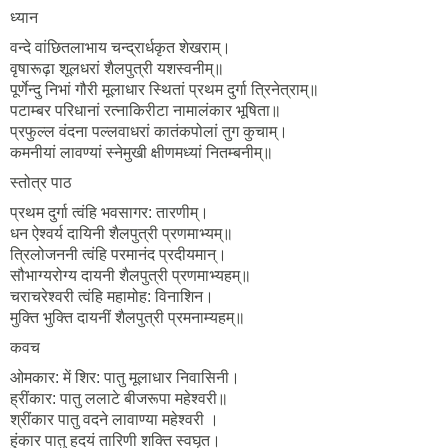
ध्यान
वन्दे वांछितलाभाय चन्द्रार्धकृत शेखराम्।
वृषारूढ़ा शूलधरां शैलपुत्री यशस्वनीम्॥
पूर्णेन्दु निभां गौरी मूलाधार स्थितां प्रथम दुर्गा त्रिनेत्राम्॥
पटाम्बर परिधानां रत्नाकिरीटा नामालंकार भूषिता॥
प्रफुल्ल वंदना पल्लवाधरां कातंकपोलां तुग कुचाम्।
कमनीयां लावण्यां स्नेमुखी क्षीणमध्यां नितम्बनीम्॥
स्तोत्र पाठ
प्रथम दुर्गा त्वंहि भवसागर: तारणीम्।
धन ऐश्वर्य दायिनी शैलपुत्री प्रणमाभ्यम्॥
त्रिलोजननी त्वंहि परमानंद प्रदीयमान्।
सौभाग्यरोग्य दायनी शैलपुत्री प्रणमाभ्यहम्॥
चराचरेश्वरी त्वंहि महामोह: विनाशिन।
मुक्ति भुक्ति दायनीं शैलपुत्री प्रमनाम्यहम्॥
कवच
ओमकार: में शिर: पातु मूलाधार निवासिनी।
ह्रींकार: पातु ललाटे बीजरूपा महेश्वरी॥
श्रींकार पातु वदने लावाण्या महेश्वरी ।
हुंकार पातु हदयं तारिणी शक्ति स्वघृत।