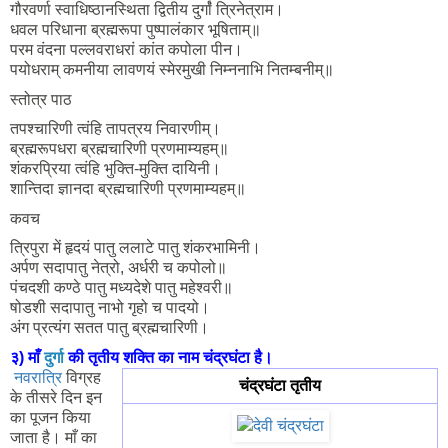
गौरवर्णा स्वाधिष्ठानस्थिता द्वितीय दुर्गांं त्रिनेत्राम।
धवल परिधाना ब्रह्मरूपा पुष्पालंकार भूषिताम्॥
परम वंदना पल्लवराधरां कांत कपोला पीन।
पयोधराम् कमनीया लावणयं स्मेरमुखी निम्ननाभि नितम्बनीम्॥
स्तोत्र पाठ
तपश्चारिणी त्वंहि तापत्रय निवारणीम्।
ब्रह्मरूपधरा ब्रह्मचारिणी प्रणमाम्यहम्॥
शंकरप्रिया त्वंहि भुक्ति-मुक्ति दायिनी।
शान्तिदा ज्ञानदा ब्रह्मचारिणी प्रणमाम्यहम्॥
कवच
त्रिपुरा में हृदयं पातु ललाटे पातु शंकरभामिनी।
अर्पण सदापातु नेत्रो, अर्धरी च कपोलो॥
पंचदशी कण्ठे पातु मध्यदेशे पातु महेश्वरी॥
षोडशी सदापातु नाभो गृहो च पादयो।
अंग प्रत्यंग सतत पातु ब्रह्मचारिणी।
३) माँ
दुर्गा
की तृतीय शक्ति का नाम चंद्रघंटा है।
नवरात्रि
विग्रह
चंद्रघंटा तृतीय
के तीसरे दिन इन
का पूजन किया
जाता है। माँ का