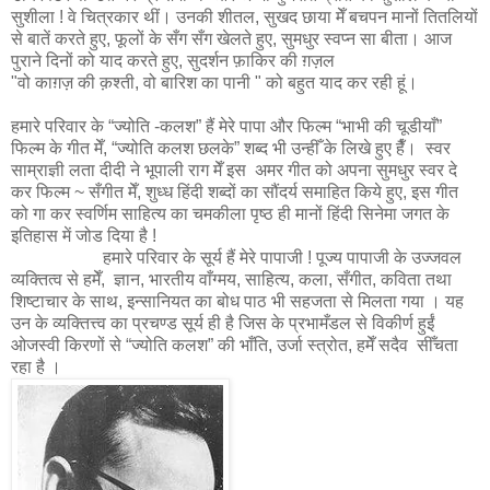
सुशीला ! वे चित्रकार थीं। उनकी शीतल, सुखद छाया मेँ बचपन मानों तितलियों
से बातें करते हुए, फूलों के सँग सँग खेलते हुए, सुमधुर स्वप्न सा बीता। आज
पुराने दिनों को याद करते हुए, सुदर्शन फ़ाकिर की ग़ज़ल
"वो काग़ज़ की क़श्ती, वो बारिश का पानी " को बहुत याद कर रही हूं।
हमारे परिवार के “ज्योति -कलश” हैं मेरे पापा और फिल्म “भाभी की चूडीयाँ”
फिल्म के गीत मेँ, “ज्योति कलश छलके” शब्द भी उन्हीँ के लिखे हुए हैँ। स्वर
साम्राज्ञी लता दीदी ने भूपाली राग मेँ इस अमर गीत को अपना सुमधुर स्वर दे
कर फिल्म ~ सँगीत मेँ, शुध्ध हिंदी शब्दों का सौंदर्य समाहित किये हुए, इस गीत
को गा कर स्वर्णिम साहित्य का चमकीला पृष्ठ ही मानों हिंदी सिनेमा जगत के
इतिहास में जोड दिया है !
हमारे परिवार के सूर्य हैं मेरे पापाजी ! पूज्य पापाजी के उज्जवल
व्यक्तित्व से हमेँ, ज्ञान, भारतीय वाँग्मय, साहित्य, कला, सँगीत, कविता तथा
शिष्टाचार के साथ, इन्सानियत का बोध पाठ भी सहजता से मिलता गया । यह
उन के व्यक्तित्त्व का प्रचण्ड सूर्य ही है जिस के प्रभामँडल से विकीर्ण हुईं
ओजस्वी किरणों से “ज्योति कलश” की भाँति, उर्जा स्त्रोत, हमेँ सदैव सीँचता
रहा है ।