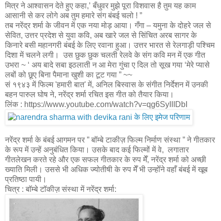
मित्र ने आश्वासन देते हुए कहा,’ बँधुवर मुझे पूरा विशवास है तुम यह काम
आसानी से कर लोगे अब तुम हमारे संग बंबई चलो ! ”
तब नरेंद्र शर्मा के जीवन में एक नया मोड़ आया। गँगा – यमुना के दोहरे जल से
सेवित, उत्तर प्रदेश से युवा कवि, अब खारे जल से सिंचित अरब सागर के
किनारे बसी महानगरी बंबई के लिए रवाना हुआ। उत्तर भारत से रेलगाड़ी पश्चिम
दिशा में चलने लगी। उस छुक छुक चलती रेलवे के संग कवि मन में एक गीत
उभरा ~ ‘ अय बादे सबा इठलाती न आ मेरा गुंचा ए दिल तो सूख गया ‘मेरे प्यासे
लबों को छूए बिना पैमाना खुशी का टूट गया ” ~~
सं १९४३ में फिल्म 'हमारी बात' में, अनिल बिस्वास के संगीत निर्देशन में उनकी
बहन पारुल घोष ने, नरेंद्र शर्मा रचित इस गीत को तैयार किया।
लिंक : https://www.youtube.com/watch?v=qg6SyIIIDbI
नरेंद्र शर्मा के बंबई आगमन पर ” बॉम्बे टाकीज़ फिल्म निर्माण संस्था ” ने गीतकार
के रूप में उन्हें अनुबंधित किया। उसके बाद कई फिल्मों में वे, लगातार
गीतलेखन करते रहे और एक सफल गीतकार के रुप मेँ, नरेंद्र शर्मा को अच्छी
ख्याति मिली। उससे भी अधिक ज्योतीषी के रुप मेँ भी उन्होँने वहाँ बंबई में खूब
प्रतिष्ठा पायी।
चित्र : बॉम्बे टॉकीज़ संस्था में नरेंद्र शर्मा: