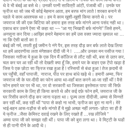
थे वे भी बंबई आ बसे थे। उनकी पत्नी सावित्री आंटी, पंजाबी थीं। उनके घर
फ्रीज था सो जब भी कोई मेहमान आता, हम बरफ मांग लाते ! शरबत बनाने से
पहले ये काम आवश्यक था। हम ये काम खुशी-खुशी किया करते थे। पर
जयराज जी की एक बिटिया को हमारा इस तरह बर्फ मांगने आना पसंद नही था।
एकाध बार उसने ऐसा भी कहा था ~~ “आ गए भिखारी बर्फ मांगने!” जिसे हमने,
अनसुना कर दिया।आख़िर हमारे मेहमान का हमें उस वक्त ज्यादा ख़याल था …
ना कि ऐसी बातों का !!
बंबई की गर्म, तपती हुई जमीन पे नंगे पैर, इस तरह दौड़ कर बर्फ लाते देख लिया
था हमें आदरणीया लता मंगेशकर दीदी जी ने ! …..और उनका मन पसीज गया !
जिसका नतीजा ये हुआ के एक दिन मैं कॉलिज से लौट रही थी, बस से उतर कर,
चल कर घर आ रही थी तो देखती क्या हूँ कि, हमारे घर के बाहर एक टेंपो खड़ा है
जिस पे एक छोटा सा फ्रिज रखा हुआ है ! रस्सियों से बंधा हुआ ! तेज क़दमों से
घर पहुँची, वहाँ पापाजी, नाराज, पीठ पर हाथ बांधे खड़े थे। हमारी अम्मा, फिर
जयराज जी के घर-दीदी का फोन आया था-वहाँ बात करने आ-जा रहीं थीं ! वैसे
फोन हमारे घर पर भी था, पर वो सरकारी था जिसका इस्तेमाल पापा जी सिर्फ़
सरकारी काम के लिए ही किया करते थे और कई दफ़े फोन हमें, जयराज जी के
घर रिसीव करने दौड़ कर जाना पड़ता था। पूज्य लता दीदीजी, अम्मा से मिन्नतें
कर रहीं थीं, कह रहीं थीं “पापा से कहो ना भाभी, फ्रीज का बुरा ना मानें। मेरे
भाई-बहन आस-पड़ौस से बर्फ मांगते हैं ये मुझे अच्छा नहीं लगता- छोटा सा ही है
ये फ्रीज ..जैसा केमिस्ट दवाई रखने के लिए रखते हैं …रख लीजिये ”
अम्मा पापा जी को समझा रही थीं। पापा जी को बुरा लगा था। वे मिट्टी के घडों
से ही पानी पीने के आदी थे।