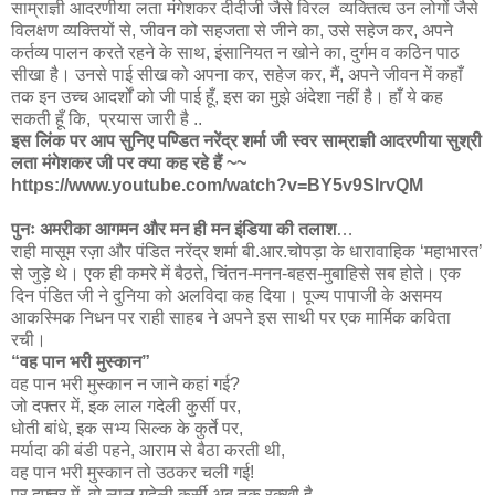
साम्राज्ञी आदरणीया लता मंगेशकर दीदीजी जैसे विरल व्यक्तित्व उन लोगों जैसे
विलक्षण व्यक्तियों से, जीवन को सहजता से जीने का, उसे सहेज कर, अपने
कर्तव्य पालन करते रहने के साथ, इंसानियत न खोने का, दुर्गम व कठिन पाठ
सीखा है। उनसे पाई सीख को अपना कर, सहेज कर, मैं, अपने जीवन में कहाँ
तक इन उच्च आदर्शों को जी पाई हूँ, इस का मुझे अंदेशा नहीं है। हाँ ये कह
सकती हूँ कि, प्रयास जारी है ..
इस लिंक पर आप सुनिए पण्डित नरेंद्र शर्मा जी स्वर साम्राज्ञी आदरणीया सुश्री
लता मंगेशकर जी पर क्या कह रहे हैं ~~
https://www.youtube.com/watch?v=BY5v9SIrvQM
पुनः अमरीका आगमन और मन ही मन इंडिया की तलाश
…
राही मासूम रज़ा और पंडित नरेंद्र शर्मा बी.आर.चोपड़ा के धारावाहिक ‘महाभारत’
से जुड़े थे। एक ही कमरे में बैठते, चिंतन-मनन-बहस-मुबाहिसे सब होते। एक
दिन पंडित जी ने दुनिया को अलविदा कह दिया। पूज्य पापाजी के असमय
आकस्मिक निधन पर राही साहब ने अपने इस साथी पर एक मार्मिक कविता
रची।
“वह पान भरी मुस्कान”
वह पान भरी मुस्कान न जाने कहां गई?
जो दफ्तर में, इक लाल गदेली कुर्सी पर,
धोती बांधे, इक सभ्य सिल्क के कुर्ते पर,
मर्यादा की बंडी पहने, आराम से बैठा करती थी,
वह पान भरी मुस्कान तो उठकर चली गई!
पर दफ्तर में, वो लाल गदेली कुर्सी अब तक रक्खी है,