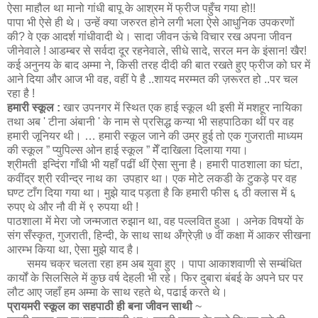
ऐसा माहौल था मानो गांधी बापू के आश्रम में फ्रीज पहुँच गया हो!!
पापा भी ऐसे ही थे। उन्हें क्या जरुरत होने लगी भला ऐसे आधुनिक उपकरणों
की? वे एक आदर्श गांधीवादी थे। सादा जीवन ऊंचे विचार रख अपना जीवन
जीनेवाले ! आडम्बर से सर्वदा दूर रहनेवाले, सीधे सादे, सरल मन के इंसान! खैर!
कई अनुनय के बाद अम्मा ने, किसी तरह दीदी की बात रखते हुए फ्रीज को घर में
आने दिया और आज भी वह, वहीं पे है ..शायद मरम्मत की ज़रूरत हो ..पर चल
रहा है !
हमारी स्कूल :
खार उपनगर में स्थित एक हाई स्कूल थी इसी में मशहूर नायिका
तथा अब ' टीना अंबानी ' के नाम से प्रसिद्ध कन्या भी सहपाठिका थीं पर वह
हमारी जूनियर थी। … हमारी स्कूल जाने की उम्र हुई तो एक गुजराती माध्यम
की स्कूल ” प्युपिल्स ओन हाई स्कूल ” मेँ दाखिला दिलाया गया।
श्रीमती इन्दिंरा गाँधी भी यहाँ पढीं थीं ऐसा सुना है। हमारी पाठशाला का घंटा,
कवींद्र श्री रवीन्द्र नाथ का उपहार था। एक मोटे लकडी के टुकड़े पर वह
घण्ट टाँग दिया गया था। मुझे याद पड़ता है कि हमारी फीस ६ ठी क्लास में ६
रुपए थे और नौ वी में ९ रुपया थी !
पाठशाला में मेरा जो जन्मजात रुझान था, वह पल्लवित हुआ । अनेक विषयों के
संग सँस्कृत, गुजराती, हिन्दी, के साथ साथ अँग्रेज़ी ७ वीं कक्षा में आकर सीखना
आरम्भ किया था, ऐसा मुझे याद है।
समय चक्र चलता रहा हम अब युवा हुए । पापा आकाशवाणी से सम्बंधित
कार्यों के सिलसिले में कुछ वर्ष देहली भी रहे। फिर दुबारा बंबई के अपने घर पर
लौट आए जहाँ हम अम्मा के साथ रहते थे, पढाई करते थे।
प्रायमरी स्कूल का सहपाठी ही बना जीवन साथी
~