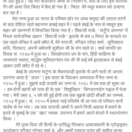
भी उठी हुई हैं। यह मेरी कलाकार अम्माँ के निर्देशन में, सदा के लिए इस सीपिया
रँग की आभा लिए चित्र में कैद हो गया है। चित्र मेरे मधुर बचपन को उजागर
कर रहा है।
मेरा जन्म हुआ था भारत के पश्चिम छोर पर अरब समुद्र की उत्ताल तरंगों
से सदा वेष्टित रहते महानगर बम्बई शहर में ! पहले बंबई के नाम से मशहूर इस
शहर को उपनगरों में विभाजित किया गया है। शिवाजी पार्क, ‘ माटुँगा उपनगर’ में
स्थित सार्वजनिक उद्यान ‘ शिवाजी पार्क ‘ इलाके से बस ७ मिनट के फासले पर
एक पहले मंजिल पे आये फ़्लैट में, मेरे पापाजी, पण्डित नरेंद्र शर्मा , सुविख्यात
कवि, गीतकार, अपनी धर्मपत्नी सुशीला जी के संग रहते थे। शर्मा दम्पति का
विवाह सं. १९४७ में हुआ था। विवाहोपरांत उन के संग, हिंदी साहित्य के
जगमगाते नक्षत्र, श्रद्धेय सुमित्रानंदन पंत जी भी कई वर्ष इलाहाबाद से बंबई
आकर उसी फ़्लैट में रहे थे।
बंबई के उपनगर माटुंगा के तैकलवाड़ी इलाके से आगे चलो तो अगला
उपनगर आता है ‘ दादर ‘ ! इस दादर के दिवाकर अस्पताल मेँ मेरा जन्म सं.
१९५० में हुआ। मुझसे बड़ी वासवी का जन्म सं. १९४८ में तब तक हो चुका था
। हम दोनों बहनों को पास ही के एक ‘ शिशुविहार ‘ किण्डरगार्डन स्कूल में भेजा
गया। मेरी उम्र ४, ५ वर्ष की हुई होगी तब तक मुझसे छोटी बाँधवी का जन्मसं.
१९५३ में हुआ। सं. १९५५ में हमारा भाई परितोष भी आ गया तो परिवार मानों
संतोष से भर गया। तब तक पापाजी अम्माँ ने अपने निजी आवास में बसने के
इरादे से मुम्बई के एक ' खार' नामक उपनगर में हमारे अपने बंगलो में स्थानांतरण
किया ।
मेरे पूज्य पिता जी हिन्दी के प्रसिद्ध गीतकार आकाशवाणी के प्रोड्यूसर-
डायरेक्टर पण्डित नरेन्द्र शर्मा थे और अम्माँ गुजरात प्रांत की सुशील कन्या