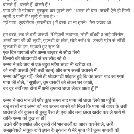
बोलते हैँ , चलते हैँ, दौडते हैँ !
पापा जी भी प्रेमवश, मुस्कुरा कर पूछने लगे, “अच्छा तो बेटा, मछली ऐसे ही गिली
रहती है पानी मेँ? तुम्हेँ ये पता है? ”
“हाँ पापा, एक्वेरीयम (मछलीघर ) मेँ देखा था ना हमने!” मेरा जवाब था !
हम बच्चे, सब से बडी वासवी, मैँ मँझली लावण्या, छोटी बाँधवी व भाई परितोष,
अम्माँ पापा जी की सुखी, गृहस्थी के छोटे, छोटे स्तँभ थे! उनकी प्रेम से सीँची
फुलवारी के हम, महकते हुए फूल थे!
एक दिन पापाजी और अम्मा बाज़ार से सौदा लिये
किराये की घोडागाडी से घर लौट रहे थे -
अम्मा ने बडे चाव से एक बहुत महँगा छाता
भी खरीदा था -
जो नन्ही वासवी (मेरी बडी बहन) और साग सब्जी उतारने मेँ
अम्मा वहीँ भूल गईँ -
जैसे ही घोडागाडी ओझल हुई कि वह छाता याद आ गया!
पापा जी बोले
, "
सुशीला
,
तुम वासवी को लेकर घर जाओ
,
वह दूर नहीँ गया होगा
मैँ अभी तुम्हारा छाता लेकर आता हूँ !"
अम्मा ने बात मान ली और कुछ समय बाद
पापा जी छाता लिये आ पहुँचे!
कई बरसोँ बाद अम्मा को यह रहस्य जानने को मिला कि
पापा जी दादर के उसी
छातेवाले की दुकान से
हुबहु वैसा ही एक और नया छाता खरीद कर ले आये थे
ताकि अम्मा को दुख ना हो!
इतने सँवेदनाशील और दूसरोँ की भावनाओँ का आदर करनेवाले
,
उन्हेँ
समझनेवाले भावुक कवि ह्र्दय के इन्सान थे मेरे पापा जी! पूज्य पापाजी की