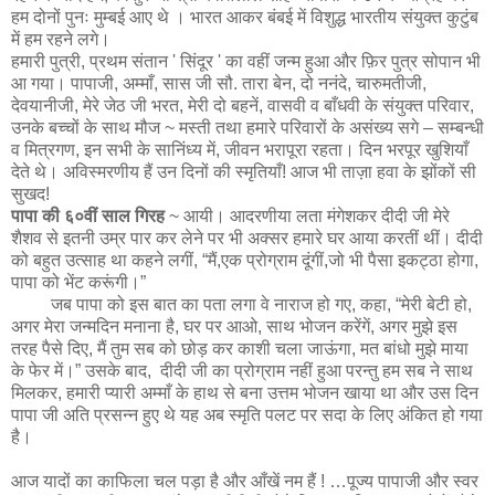
हम दोनों पुनः मुम्बई आए थे । भारत आकर बंबई में विशुद्ध भारतीय संयुक्त कुटुंब
में हम रहने लगे।
हमारी पुत्री, प्रथम संतान ' सिंदूर ' का वहीं जन्म हुआ और फ़िर पुत्र सोपान भी
आ गया। पापाजी, अम्माँ, सास जी सौ. तारा बेन, दो ननंदे, चारुमतीजी,
देवयानीजी, मेरे जेठ जी भरत, मेरी दो बहनें, वासवी व बाँधवी के संयुक्त परिवार,
उनके बच्चों के साथ मौज ~ मस्ती तथा हमारे परिवारों के असंख्य सगे – सम्बन्धी
व मित्रगण, इन सभी के सानिंध्य में, जीवन भरापूरा रहता। दिन भरपूर खुशियाँ
देते थे। अविस्मरणीय हैं उन दिनों की स्मृतियाँ! आज भी ताज़ा हवा के झोंकों सी
सुखद!
पापा की ६०वीं साल गिरह
~ आयी। आदरणीया लता मंगेशकर दीदी जी मेरे
शैशव से इतनी उम्र पार कर लेने पर भी अक्सर हमारे घर आया करतीं थीं। दीदी
को बहुत उत्साह था कहने लगीं, “मैं,एक प्रोग्राम दूंगीं,जो भी पैसा इकट्ठा होगा,
पापा को भेंट करूंगी।”
जब पापा को इस बात का पता लगा वे नाराज हो गए, कहा, “मेरी बेटी हो,
अगर मेरा जन्मदिन मनाना है, घर पर आओ, साथ भोजन करेंगें, अगर मुझे इस
तरह पैसे दिए, मैं तुम सब को छोड़ कर काशी चला जाऊंगा, मत बांधो मुझे माया
के फेर में।” उसके बाद, दीदी जी का प्रोग्राम नहीं हुआ परन्तु हम सब ने साथ
मिलकर, हमारी प्यारी अम्माँ के हाथ से बना उत्तम भोजन खाया था और उस दिन
पापा जी अति प्रसन्न हुए थे यह अब स्मृति पलट पर सदा के लिए अंकित हो गया
है।
आज यादों का काफिला चल पड़ा है और आँखें नम हैं ! …पूज्य पापाजी और स्वर