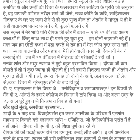
हमारी स्कूल का माध्यम गुजराती था। हमारी स्कूल के सारे शिक्षक बडे ही
समर्पित थे और उन्हीं की शिक्षा के फलस्वरुप मेरा साहित्य के प्रति जो अनुराग
है, वह पापाजी पण्डित नरेंद्र शर्मा जी जैसे, उच्च कोटि के कवि, साहित्यकार,
गीतकार के घर पर जन्म लेने से ही कुछ सुप्त बीज तो अंतर्मन में मौजूद थे ही वे
सही वातावरण पाकर पनपने लगे, फूलने फलने लगे।
उस स्कूल में मेरे भावि पति दीपक जी और मैं कक्षा – १ से ११ वीं तक अलग
कक्षाओं में, किँतु साथ-साथ ही पढते हुए युवा हुए । हम दोनों सहपाठी रहे हैं।
मगर जब हम छोटी कक्षा में पढ़ा करते थे तब हम में मेल जोल कुछ खास नहीं
था। ज्यादा बात-चीत और पहचान, मेरी होनेवाली ननद जी, देवयानी बेन ने
करवाई थी। तब मैं ११ वीँ कक्षा में मेट्रिक की परीक्षाएँ दे रही थी ।
उनके शांत और मधुर स्वभाव ने मुझे बहुत प्रभावित किया । दीपक जी कम
बोलते हैं तो मैं कुछ ज्यादा ही बोलती हूँ ! सो हमारी मित्रता जल्दी ही अंतरंग और
प्रगाढ़ होती गयी। हाँ, हमारा विवाह तो दोनों के आगे, अलग अलग कोलेज
से,उच्च शिक्षा में ग्रेज्युएट होने के बाद ही हुई।
बी. ए. पाठ्यक्रम में मेरे विषय थे – मनोविज्ञान व समाजशास्त्र ! इन विषयों से
मैंने बी.ए. ऑनर्स के हमारे कॉलेज के विभाग में टॉप किया था और बस्स उम्र के
२३ साल पूरे हुए न थे कि हमारा विवाह हो गया !
और छूटी मुंबई, अमरीका प्रस्थान…
शादी के १ माह बाद, विवाहोपरांत हम उत्तर अमरीका के पश्चिम में प्रशांत
महासागर किनारे बसे महानगर लॉस ~ एंजिलिस, जो केलिफोर्निया प्रांत में है
वहाँ आये। दीपक जी एम.बी.ए. की शिक्षा पूर्ण कर रहे थे।
दीपक जी की पढाई खत्म होने पर हम पुनः बम्बई लौट आये। ३ वर्ष अमरीका
रहने के बाद हम, श्वसुर जी श्री कांतिलाल शाह व्यापारी थे उन के आग्रह पर