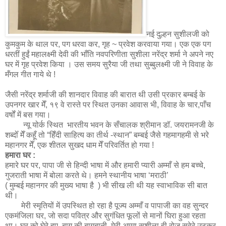
नई दुल्हन सुशीलजी को
कुमकुम के थाल पर, पग धरवा कर, गृह ~ प्रवेश करवाया गया। एक एक पग
धरतीं हुईं महालक्ष्मी देवी की भाँति नवपरिणीता सुशीला नरेंद्र शर्मा ने अपने नए
घर में गृह प्रवेश किया । उस समय सुरैया जी तथा सुब्बुलक्ष्मी जी ने विवाह के
मँगल गीत गाये थे !
जैसी नरेंद्र शर्माजी की शानदार विवाह की बारात थी उसी प्रकार बम्बई के
उपनगर खार मेँ, १९ वे रास्ते पर स्थित उनका आवास भी, विवाह के चार,पाँच
वर्षों में बस गया।
न्यू योर्क स्थित भारतीय भवन के सँचालक श्रीमान डॉ. जयरामनजी के
शब्दोँ मेँ कहूँ तो “हिँदी साहित्य का तीर्थ -स्थान” बम्बई जैसे गहमागहमी से भरे
महानगर मेँ, एक शीतल सुखद धाम मेँ परिवर्तित हो गया !
हमारा घर :
हमारे घर पर, पापा जी से हिन्दी भाषा में और हमारी प्यारी अम्माँ से हम बच्चे,
गुजराती भाषा में बोला करते थे। हमने स्थानीय भाषा ‘मराठी’
( मुम्बई महानगर की मुख्य भाषा है ) भी सीख ली थी यह स्वाभाविक सी बात
थी।
मेरी स्मृतियों में उपस्थित हो रहा है पूज्य अम्माँ व पापाजी का वह सुन्दर
एकमंजिला घर, जो सदा पवित्र और सुगंधित फूलों से मानों घिरा हुआ रहता
था। घर को घेरे हुए, बाग़ की बागबानी, मेरी अम्मा सुशीला ही रोज सवेरे उठकर,