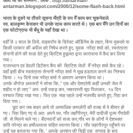
अली
जी का संस्मरण : लिंक :
http://antarman-
antarman.blogspot.com/2006/12/some-flash-back.html
भारत के दूसरे या तीसरे सूचना मँत्री के रुप मेँ काम कर चुकनेवाले
स्व. बालकृष्ण केसकर भी उनके साथ काम करते थे।
एक बार मैँने उन दिनोँ का
एक फोटोग्राफ भी बँधु के यहाँ देखा था।
वहीँ से २ साल के लिये, वाइसरॉय के डिरेक्ट ऑर्डिनेंस के तहत, बिना मुकदमे या
किसी प्रकार की अपील को निषेध करते हुए, युवक नरेंद्र शर्मा को, स्वतंत्रता
सेनानी होने की सज़ा देते हुए ब्रिटिश हुकूमत द्वारा कारावास में कैद कर लिया
गया।
राजस्थान एवं देवली डिटेंशन कैंप की ब्रिटिश जेलों मेँ नरेंद्र शर्मा कैद रहे।
वहाँ इसी बीच स्वतंत्रता सेनानी नरेंद्र शर्मा ने भूख हडताल करने का निश्चय
किया । १४ दिनो तक नरेंद्र शर्मा ने आमरण अनशन किया था।
उनके अँगरेज़ अफसरों ने सोचा कि, ” एक और देशप्रेमी कहीं उनकी जेल में
शहीद न हो जाए ” अतः उन्हें पकड़ कर, जबरदस्ती सूप पिलाकर, १४ दिन
पश्चात ज़िंदा रखा गया। फिऱ एक माह पहले उन्हें नजरबँद करते हुए, रिहा कर
दिया गया।
छूट कर जब बाहर आये तो अत्याधिक कमज़ोरी की वजह से वे बीमार हो
गए। रिहा किए गए थे अतः अपने घर, गाँव जहाँगीरपुर, मेरी दादीजी पूज्य गँगादेवी
जी से मिलने चले गए। बँदनवारोँ को सजा कर,गाँव भर के लोगों ने देशभक्त
कवि नरेन्द्र का हर्षोल्ल्लास सहित स्वागत किया। गाँव जहांगीरपुर पहुँचने पर
उन्हें यह बतलाया गया कि, ' आपके अनशन की चिठ्ठी एक सप्ताह के बाद