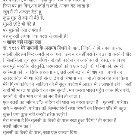
जिस पर हर दिन,अब कोई न कोई, आकर बैठ जाता है
खुद मैं भी अक्सर बैठा हूं
कुछ मुझ से बडे भी बैठे हैं,
मुझसे छोटे भी बैठे हैं,
पर मुझको ऐसा लगता है
वह कुरसी लगभग एक बरस से खाली है !
~ शायर रही मासूम रज़ा
सं. १९८९ मेरे पापाजी के असमय निधन
के बाद, जिँदगी ने फिर एक करवट
बदली और हम फिर अमरीका आ गये। इस बार यहीँ बसने का इरादा करके ! खैर
! सिलसिला शुरु हुआ सँघर्ष का! वही परदेस का अपनेपन से रिक्त, वातावरण!
अब मुझे भारतीय सँस्कृति, परम्पराओं को व एक स्त्री की गरिमा को, हमारी
अस्मिता को, न सिर्फ सहेजना था, उसे आगे बढ़ाना भी शेष था। बच्चोँ का
उत्तरदायित्व भी था जिसे संयत ढंग से निभाना था। जो हो सका वह सब किया।
मेरी प्रिय कविता व साहित्य को मैं सुदूर परदेश में आकर भी तलाशती रही। जहाँ
कही भी भारत या इंडिया का नाम सुनती, मन करता भारत पहुँच जाऊं फिर वही,
अपनों के बीच भाग जाने को मन बैचेन हो जाता।
एक स्त्री का जीवन शाँत नदिया की धारा सा बहता रहता है। गृहस्थी, परिवार,
सगे ~ सम्बन्धी, परिवार की ज़िम्मेदारियाँ तथा रिश्तों का निभाना और भी बहुत
कुछ ! क्या कुछ नहीं करती हरेक स्त्री !
मेरा मानना है कि तुलसी के बिरवे के पास रखा हुआ ‘दिया ‘ ही रूपक है
स्त्री जीवन का !
तुलसी के बिरवे के पास, रखा एक जलता दिया