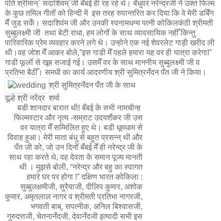
पति श्रीमान्` सदाशिवम्`जी बँबई ही रह रहे थे। बँधुवर नरेन्द्रजी ने उक्त फिल्म
के कुछ तमिल गीतोँ को हिन्दी में इस तरह रुपान्तरित कर दिया कि वे मेरी डबिँग
मेँ जुड सकेँ। सदाशिवंम जी और उनकी स्वनामधन्य पत्नी कोकिलकंठी श्रीमती
सुब्बुलक्ष्मी जी तथा बेटी राधा, हम लोगोँ के साथ व्यावसायिक नहीँ किन्तु
पारिवारिक प्रेम व्यवहार करने लगे थे। उन्होने एक नई शेवरलेट गाड़ी खरीद ली
थी।वह जोश मेँ आकर बोले,”इस गाडी मेँ पहले हमारा यह वर ही यात्रा करेगा!”
गाडी फूलोँ से खूब सजाई गई। उसमेँ वर के साथ माननीय सुब्बुलक्ष्मी जी व
प्रतिभा बैठीँ। समधी का कार्य आदरणीय श्री सुमित्रनँदन पँत जी ने किया।
श्री सुमित्रनँदन पँत जी के साथ
दूल्हे श्री नरेंद्र शर्मा
बडी शानदार बारात थी! बँबई के सभी नामचीन्ह
फिल्मस्टार और नृत्य -सम्राट उदयशँकर जी उस
वर यात्रा मेँ सम्मिलित हुए थे। बडी धूमधाम से
विवाह हुआ। मेरी माता बंधु से बहुत प्रसन्न् थी और
पँत जी को, जो उन दिनोँ बँबई मेँ ही नरेन्द्र जी के
साथ रहा करते थे, वह देवता के समान पूज्य मानती
थी । मुझसे बोली, “नरेन्द्र और बहु का स्वागत
हमारे घर पर होगा !” दक्षिण भारत कोकिला :
सुब्बुलक्षमीजी, सुरैयाजी, दीलिप कुमार, अशोक
कुमार, अमृतलाल नागर व श्रीमती प्रतिभा नागरजी,
भगवती बाब्, सपत्नीक, अनिल बिश्वासजी,
गुरुदत्तजी, चेतनानँदजी, देवानँदजी इत्यादी सभी इस