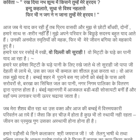
कविता ~ " रख दिया नभ शून्य में किसने तुम्हें मेरे ह्रदय ?
इन्दु कहलाते, सुधा से विश्व नहलाते
फिर भी न जग ने न जाना
तुम्हें मेरे ह्रदय ! "
आज जब ये याद कर रही हूँ तब प्रिय वासवी और मुझ से छोटी बाँधवी, दोनोँ ,
हमारे साथ स -शरीर नहीँ हैँ ! मुझे अपने परिवार के बिछुड़े सदस्य बहुत याद आते
हैं। उनकी अनमोल स्मृतियोँ की महक, फिर भी मेरे जीवन बगिया को महकाये
हुए है।
हमारे घर पर रसोई में रखी,
वो दिल्ली की सुराही !
वो मिट्टी के घड़े का पानी
याद आ रहा है। ~
हमारे घर हमेशा मिट्टी के घड़े पानी के लिए रखे जाते थे तो सुराही जो पापा जी
देहली से लाये थे, उस का जल भी कमाल का शीतल हुआ करता था। वो आज
तक मुझे याद है। बम्बई शहर में पुराने बस गए लोगों को बंबई के पास आये
सरोवरों से, बरखा का सिंचित जल का पानी, नगर निगम पालिका के वितरण
द्वारा प्राप्त होता है। बंबई महानगरी में आजकल बडी-बडी सोसायटी बनीं हैं और
वहाँ पम्प लगाकर पानी ऊपर चढाया जाता है।
जब मेरा शैशव बीत रहा था उस वक्त और आज की बम्बई में विस्मयकारी
परिवर्तन आ ग़ये हैं ! जैसा कि हर चीज़ में होता है कुछ भी तो स्थायी नही रहता –
जीवन का प्रमुख गुण उसका अस्थायी होना होना ही है।
हमारे पड़ौसी थे सिने कलाकार श्री जयराज जी ! जो तेलगु भाषी थे तथा
दक्षिण भारत के आन्ध्र प्रदेश प्रांत से वे फ़िल्म में नायक का काम किया करते