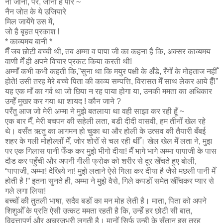
ना जाना, पर, जाना है पार ~
नैन जोत के ये उजियारे
मिल जायेंगे उस में,
जो है बृहत प्रकाश !
* काव्यमय बानी *
मैँ जब छोटी बच्ची थी, तब अम्मा व पापा जी का कहना है कि, अक्सर काव्यमय
वाणी मेँ ही अपने विचार प्रकट किया करती थी!
अम्माँ कभी कभी कहती कि,”सुना था कि मयुर पक्षी के अँडे, रँगोँ के मोहताज नहीँ
होते! उसी तरह मेरे बच्चे पिता की काव्य सम्पत्ति, विरासत मेँ साथ लेकर आये हैँ!”
यह एक माँ का गर्व था जो छिपा न रह पाया होगा या, उनकी ममता का अधिकार
उन्हेँ मुखर कर गया था शायद ! कौन जाने ?
परँतु आज जो मेरी अम्मा ने मुझे बतलाया था वही साझा कर रही हूँ ~
एक बार मैँ, मेरी बचपन की सहेली लता, बडी दीदी वासवी, हम तीनोँ खेल रहे
थे। वसँत ऋतु का आगमन हो चुका था और होली के उत्सव की तैयारी बँबई
शहर के गली मोहोल्लोँ मेँ, जोर शोरोँ से चल रही थीँ। खेल खेल मेँ लता ने, मुझ
पर एक गिलास पानी फेँक कर मुझे भीगो दीया! मैँ भागे भागे अम्मा पापाजी के पास
दौड कर पहुँची और अपनी गीली फ्रोक को शरीर से दूर खेँचते हुए बोली,
“पापाजी, अम्मा! देखिये ना! मुझे लताने ऐसे गिला कर दीया है जैसे मछली पानी मेँ
होती है !” इतना सुनते ही, अम्मा ने मुझे वैसे, गिले कपडोँ समेत खीँचकर प्यार से
गले लगा लिया!
बच्चोँ की तुतली भाषा, सदैव बडोँ का मन मोह लेती है। माता, पिता को अपने
शिशुओँ के प्रति ऐसी उत्कट ममता रहती है कि, उन्हेँ हर छोटी सी बात,
विद्वत्तापूर्ण और अचरजभरी लगती है। मानोँ सिर्फ उन्ही के सँतान इस तरह