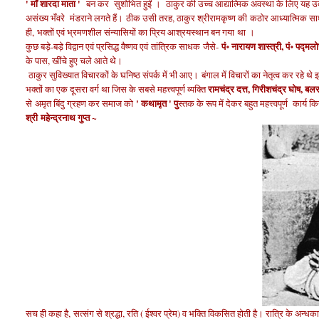
' माँ शारदा माता '
बन कर सुशोभित हुईं
।
ठाकुर की उच्च आद्यात्मिक अवस्था के लिए यह उद
असंख्य भँवरे मंडराने लगते हैं।
ठीक उसी तरह, ठाकुर श्रीरामकृष्ण की
कठोर आध्यात्मिक 
ही,
भक्तों एवं भ्रमणशील संन्यासियों का प्रिय आश्रयस्थान बन गया था
।
पं॰ नारायण शास्त्री, पं॰ पद
कुछ बड़े-बड़े विद्वान एवं प्रसिद्ध वैष्णव एवं
तांत्रिक साधक
जैसे-
के पास, खींचे हुए चले आते थे।
ठाकुर
सुविख्यात विचारकों के घनिष्ठ संपर्क में भी
आए।
बंगाल में विचारों का नेतृत्व कर रहे थे 
रामचंद्र दत्त, गिरीशचंद्र घोष, बल
भक्तों का एक दूसरा वर्ग था जिस के सबसे महत्त्वपूर्ण व्यक्ति
' कथामृत ' पु
से
अमृत बिंदु ग्रहण कर समाज को
स्तक के रूप में देकर बहुत महत्त्वपूर्ण
कार्य क
श्री महेन्द्रनाथ गुप्त ~
सच ही कहा है,
सत्संग से श्रद्धा, रति ( ईश्वर प्रेम) व भक्ति विकसित होती है। रात्रि के अन्