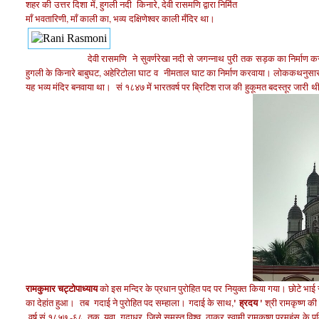
शहर की उत्तर दिशा
में, हुगली नदी किनारे, देवी रासमणि द्वारा निर्मित
माँ भवतारिणी, माँ काली का, भव्य
दक्षिणेश्वर काली मँदिर था।
देवी रासमणि ने
सुवर्णरेखा नदी
से
जगन्नाथ
पुरी
तक
सड़क का निर्माण 
हुगली के किनारे बाबुघट, अहेरिटोला घाट
व नीमताल घाट का निर्माण करवाया।
लोककथनुसार,
यह
भव्य मंदिर बनवाया था। सं १८४७ में भारतवर्ष पर ब्रिटिश राज की हुकूमत बदस्तूर जा
रामकुमार चट्टोपाध्याय
को इस मन्दिर के प्रधान पुरोहित पद पर नियुक्त
किया गया। छोटे भाई र
' ह्रदय '
का देहांत हुआ। तब गदाई ने पुरोहित पद सम्हाला।
गदाई के साथ,
श्री रामकृष्ण 
वर्ष सं १८५७ -६८ तक, युवा गदाधर, जिसे समस्त विश्व, ठाकुर स्वामी रामकृष्ण परमहंस
के प