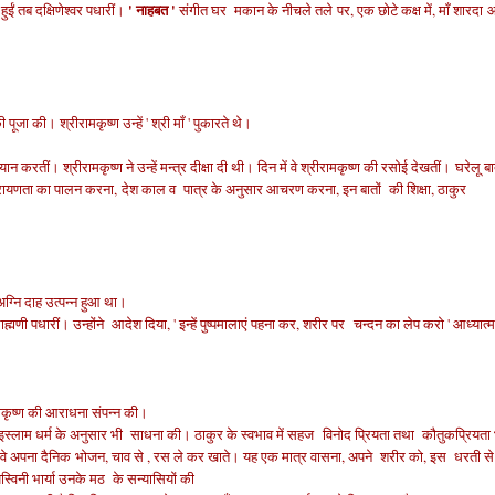
' नाहबत '
हुईं तब दक्षिणेश्वर पधारीं।
संगीत घर मकान के नीचले तले
पर, एक छोटे कक्ष में, माँ शारद
पूजा की। श्रीरामकृष्ण उन्हें ' श्री माँ ' पुकारते थे।
ान करतीं। श्रीरामकृष्ण ने उन्हें मन्त्र दीक्षा दी थी। दिन में वे श्रीरामकृष्ण की रसोई देखतीं।
घरेलू बा
परायणता का पालन करना,
देश काल व
पात्र के अनुसार आचरण करना, इन बातों
की शिक्षा, ठाकुर
 अग्नि दाह उत्पन्न हुआ था।
राह्मणी पधारीं। उन्होंने
आदेश दिया, ' इन्हें पुष्पमालाएं पहना कर, शरीर पर
चन्दन का लेप करो '
आध्यात्म 
रीकृष्ण की आराधना संपन्न की।
इस्लाम धर्म के अनुसार भी
साधना की। ठाकुर के स्वभाव में सहज विनोद प्रियता तथा कौतुकप्रियता
वे अपना दैनिक भोजन, चाव से , रस ले कर खाते। यह एक मात्र वासना, अपने शरीर को, इस धरती से
स्विनी भार्या उनके मठ
के सन्यासियों की