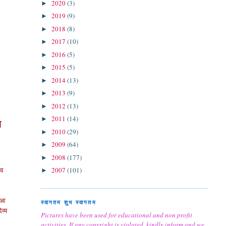
2020
(3)
►
2019
(9)
►
2018
(8)
►
2017
(10)
►
2016
(5)
►
2015
(5)
►
2014
(13)
►
2013
(9)
►
2012
(13)
►
2011
(14)
►
ण
2010
(29)
►
2009
(64)
►
2008
(177)
►
 व
2007
(101)
►
, आ
स्वागतम शुभ स्वागतम
िव्य
Pictures have been used for educational and non profit
activities. If any copyright is violated, kindly inform and we