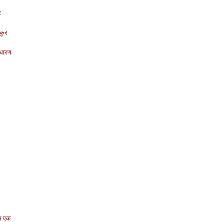
र
ाकुर
ाधारण
उस एक