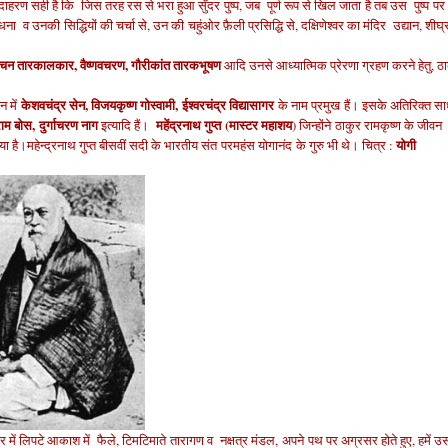
ाहरण सही है कि जिस तरह रस से भरा हुआ सुँदर पुष्प, जब पूर्ण रूप से खिल जाता है तब उस पुष्प पर
साधना
व उनकी सिद्धियों की चर्चा से, उन की चहुंओर फ़ैली प्रसिद्धि से, दक्षिणेश्वर का मंदिर उद्यान, शीघ्
्मलोचन तारकालकार, वैष्णवचरण, गौरीकांत तारकभूषण
आदि उनसे आध्यात्मिक प्रेरणा ग्रहण करने हेतु, ठ
केशवचंद्र सेन, विजयकृष्ण गोस्वामी,
ईश्वरचंद्र विद्यासागर
इन में
के नाम प्रमुख हैं।
इसके अ
तिरिक्त स
राम बोस,
दुर्गाचरण नाग
महेंद्रनाथ गुप्त (
मास्टर महाशय
इत्यादि हैं।
) जिन्होंने
ठाकुर रामकृष्ण के जीवन
योगी
िया है।महेन्द्रनाथ गुप्त बीसवीं सदी के भारतीय संत
परमहंस योगानंद
के गुरु भी थे।
चित्र :
धकार में लिपटे आकाश में फैले, टिमटिमाते तारागण व नक्षत्र मंडल,
अपने
पथ पर
अग्रसर होते हुए, हमें 