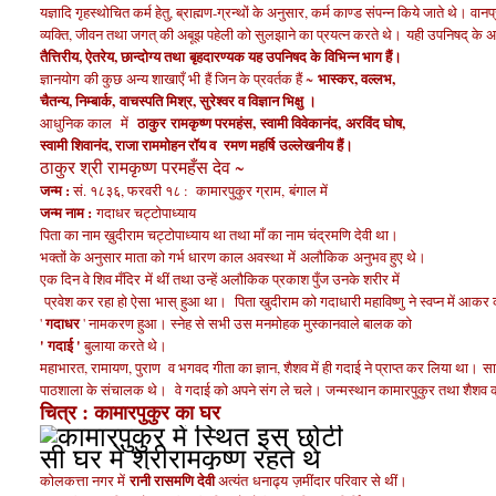
यज्ञादि गृहस्थोचित कर्म हेतु, ब्राह्मण-ग्रन्थों के अनुसार, कर्म काण्ड संपन्न किये जाते थे। 
व्यक्ति, जीवन तथा जगत् की अबूझ पहेली को सुलझाने का प्रयत्न करते थे।
यही उपनिषद् के 
तैत्तिरीय, ऐतरेय, छान्दोग्य तथा
बृहदारण्यक यह
उपनिषद के विभिन्न भाग हैं।
भास्कर, वल्लभ,
ज्ञानयोग
की कुछ अन्य शाखाएँ भी
हैं जिन के प्रवर्तक हैं ~
चैतन्य, निम्बार्क,
वाचस्पति मिश्र
, सुरेश्वर व विज्ञान भिक्षु ।
ठाकुर
रामकृष्ण परमहंस, स्वामी विवेकानंद, अरविंद घोष,
आधुनिक काल में
स्वामी शिवानंद, राजा राममोहन रॉय व रमण महर्षि उल्लेखनीय हैं।
ठाकुर श्री रामकृष्ण परमहँस देव ~
जन्म :
सं. १८३६, फरवरी १८ : कामारपुकुर ग्राम, बंगाल में
जन्म नाम :
गदाधर चट्टोपाध्याय
पिता का नाम ख़ुदीराम चट्टोपाध्याय था तथा माँ का नाम चंद्रमणि देवी था।
भक्तों के अनुसार माता को गर्भ धारण काल अवस्था में
अलौकिक
अनुभव हुए थे।
एक दिन वे शिव मँदिर
में थीं तथा उन्हें अलौकिक प्रकाश पुँज उनके शरीर में
प्रवेश कर रहा हो ऐसा भास् हुआ था। पिता खुदीराम को गदाधारी महाविष्णु ने स्वप्न में आकर कहा
गदाधर
'
' नामकरण हुआ। स्नेह से सभी उस मनमोहक मुस्कानवाले बालक को
' गदाई '
बुलाया करते थे।
महाभारत, रामायण, पुराण व भगवद गीता का ज्ञान, शैशव में ही गदाई ने प्राप्त कर लिया था।
सा
पाठशाला के संचालक थे। वे गदाई को अपने संग ले चले। जन्मस्थान कामारपुकुर तथा शै
चित्र : कामारपुकुर का घर
रानी रासमणि देवी
कोलकत्ता नगर में
अत्यंत
धनाढ्य ज़मींदार परिवार से थीं।