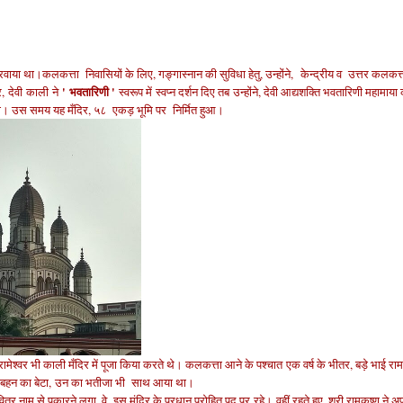
करवाया था।
कलकत्ता निवासियों के लिए, गङ्गास्नान की सुविधा हेतु, उन्होंने,
केन्द्रीय व उत्तर कलकत्ता
'
भवता
रिणी '
 देवी काली ने
स्व
रूप में
स्वप्न दर्शन दिए तब
उन्होंने
, देवी आद्यशक्ति भवतारिणी महामाया
री थी। उस समय यह मँदिर, ५८ एकड़ भूमि पर
निर्मित हुआ।
ामेश्वर भी काली मँदिर में पूजा किया करते थे। कलकत्ता आने के पश्चात
एक वर्ष के भीतर, बड़े भाई रा
की बहन का बेटा, उन का भतीजा भी साथ आया था।
वित्र नाम से पुकारने लगा, वे, इस मंदिर के प्रधान पुरोहित पद पर रहे।
वहीं रहते हुए, श्री रामकृष्ण ने अ