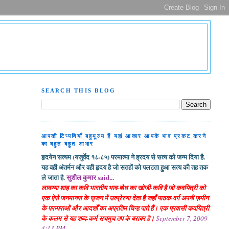
SEARCH THIS BLOG
आपकी टिप्पणियाँ बहुमूल्य हैं यहां आकार आपके भाव प्रकट करने
का बहुत बहुत आभार
हृदयेन सत्यम (यजुर्वेद १८-८५) परमात्मा ने ह्रदय से सत्य को जन्म दिया है.
यह वही अंतर्मन और वही हृदय है जो सतहों को पलटता हुआ सत्य की तह तक
ले जाता है.
सुशील कुमार said...
लावण्या शाह का कवि भारतीय भाव-बोध का खोजी-कवि है जो कवयित्री को
एक ऐसे जनमानस के सृजन में उत्प्रेरणा देता है जहाँ पाठक-वर्ग अपनी ज़मीन
के परम्पराओं और आदर्शों का अप्रतिम चिन्ह पाते हैं। एक प्रवासी कवयित्री
के कलम से यह शब्द-कर्म सचमुच तप के बराबर है।
September 7, 2009
4:13 PM