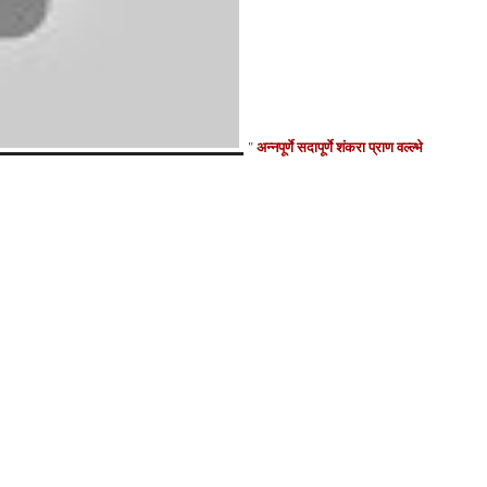
अन्नपूर्णे सदापूर्णे शंकरा प्राण वल्ल्भे
"