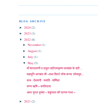
BLOG ARCHIVE
2024
(2)
►
2023
(3)
►
2022
(8)
▼
November
(1)
►
August
(1)
►
July
(1)
►
May
(5)
▼
माँ शारदामणी व ठाकुर श्रीरामकृष्ण परमहंस के श्री ...
महामुनि अगस्त्य जी ~तथा विदर्भ नरेश कन्या 'लोपामुद...
कच - देवयानी - ययाति - शर्मिष्ठा
कण्व ऋषि + कालिदास
अमर युगल दुष्यंत ~ शकुंतला की प्रणय गाथा ~
2021
(2)
►