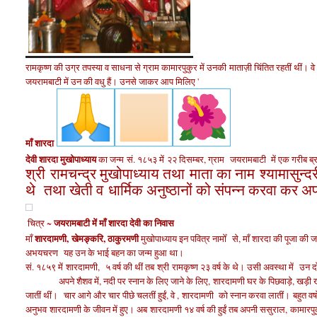
रामकृष्ण की उग्र तपस्या व साधना से ग्राम कामारपुकुर में उनकी माताज़ी चिंतित रहतीं थीं। वे
जयरामबाटी में उन की वधु हैं। उनसे जाकर आप मिलिए '
माँ शारदा
देवी शारदा मुखोपाध्याय
का जन्म
सं. १८५३ में
२२ दिसम्बर, ग्राम जयरामबाटी में एक गरीब ब्र
श्री रामचन्द्र मुखोपाध्याय तथा माता का नाम श्यामासुन्द
थे तथा खेती व धार्मिक अनुष्ठानों को संपन्न करवा कर अ
जयरामबाटी में माँ शारदा देवी का निवास
चित्र ~
शारदामणी
,
खेमङ्करि,
ठाकुरमणी
माँ
मुखोपाध्याय इन पवित्र नामोँ से, माँ शारदा की पूजा की
अभय
चरण
यह उन के भाई बहन का जन्म हुआ था।
सं. १८५९ में
शारदामणी
,
५ वर्ष की थीं तब
श्री
रामकृष्ण २३ वर्ष के थे। उसी अवस्था में
उन दो
अपने शैशव में, नदी पर स्नान के लिए जाने के लिए, शारदामणी घर के पिछवाड़े, खड़ी खड़
जातीं थीं।
चार आगे और चार पीछे चलतीं हुईं, वे ,
शारदामणी को स्नान करवा लातीं।
बहुत वर
अनुभव
शारदामणी के जीवन में हुए। अब
शारदामणी १४ वर्ष की हुईं तब अपनी ससुराल, कामार