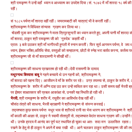
श्री
रामकृष्ण ने उन्हें वहाँ
ध्यान व आध्यात्म का उपदेश दिया।सं. १८७२ में
माँ
शारदा १८ वर्ष की 
रहीं।
सं १८८५ पर्यन्त माँ शारदा वहीं रहीं। जयरामबाटी की यात्राएं भी वे करतीं रहीं।
श्रीरामकृष्ण ने विधिवत संन्यास ग्रहण कर लिया था।
षोडशी पूजा कर श्रीरामकृष्ण ने माता त्रिपुरसुन्दरी का ध्यान करते हुए, अपनी पत्नी माँ शारदा की 
माँ शारदा, ठाकुर श्री रामकृष्ण जी को
' गुरुदेब ' कहतीं थीं।
प्रातः ३ बजे उठकर श्री माँ भागीरथी हुगली में स्नान करतीं। फिर सूर्य आगमन पर्यन्त, वे जप ध्य
ध्यान, ईश्वर भक्ति,अतिथि सेवा, वस्तुओं को सम्हालना, छो
टों से स्नेह भरा बर्ताव करना,
कर्तव्य 
श्रीरामकृष्ण जी
से माँ शारदामणी
ने सीखीं थीं।
श्रीरामकृष्ण की साधना प्रखरतम हो रही थी।देवी रासमणी के दामाद
मथुरनाथ बिस्वास
बाबू
ने गह
ने बनवाये थे उन गहनों को,
श्रीरामकृष्ण ने,
माँ शारदा को पहना दिए। आजीवन वे माँ के शरीर पर रहे। उग्र तपस्या से, ठाकुर के शरीर में,
श्रीरामकृष्ण के शरीर में अग्नि दाह उठ कर उन्हें व्यथित कर रहा था। उसी समय वहाँ
भैरवी ब्
पर ईश्वर साक्षात्कार की प्रबल आकांक्षा से, उनकी यह स्थिति हो रही थी।
भैरवी,
श्री रामकृष्ण के शरीर में, रघुवीर का आविर्भाव देख रहीं थीं।
चौसंठ तंत्रो की साधना, भैरवी ब्राह्मणी ने श्रीरामकृष्ण से संपन्न करवाई।
तद्पश्चात कुछ समय पर्यन्त मधुर भाव से श्रीराधे रानी सा भेस धारण कर श्रीरामकृष्ण ने श्
माँ काली की आज्ञा से, ठाकुर ने
स्वामी
तोतापुरी से, तद्पश्चात वेदांत साधना ग्रहण की।उन्होंने
थी। उनके ह्रदय में आनंद का पूर्ण घट स्थापित हो चुका था अतः सदा मन उल्लसित रहता। 
रखने के हेतु से ही ठाकुर ने अपने में बचा रखी थी। आगे चलकर ठाकुर श्रीरामकृष्ण जी की तप