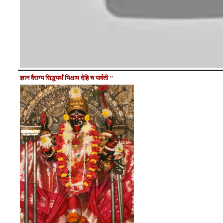
ज्ञान वैराग्य सिद्धयर्थं भिक्षाम देहि च पार्वती "