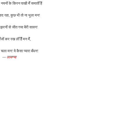
रे नयनोँ के किरन पाखी मेँ समातीँ हैं
ाद रहा, कुछ भी तो ना भूला मन!
े झरनोँ से जीत गया बैरी सावन!
जोँ कर रख लीँ हैँ मन मेँ,
र चला मन! ये कैसा प्यारा बँधन!
--- लावण्या