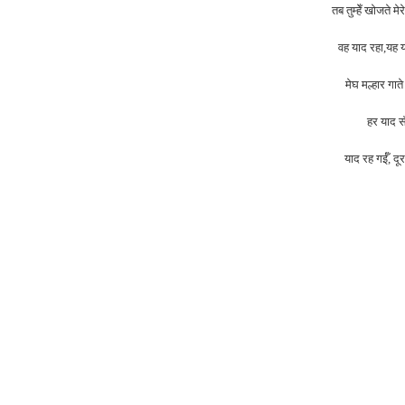
तब तुम्हेँ खोजते मे
वह याद रहा,यह य
मेघ मल्हार गात
हर याद सँ
याद रह गईँ, दू