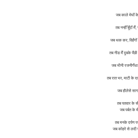
जब काले मेघोँ के
तब नन्हीँ बूँदोँ 
जब थक कर, विहँगोँ क
तब नीड मेँ दुबके पँछ
जब भीनी रजनीगँधा 
तब रात भर, माटी के दा
जब हौलेसे सागर
तब पतवार के स
जब पर्बत के मँ
तब मनके दर्पण प
जब कोहरे से लदी 