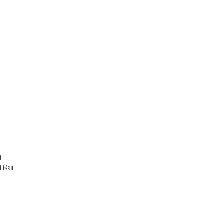
ी
ी दिशा