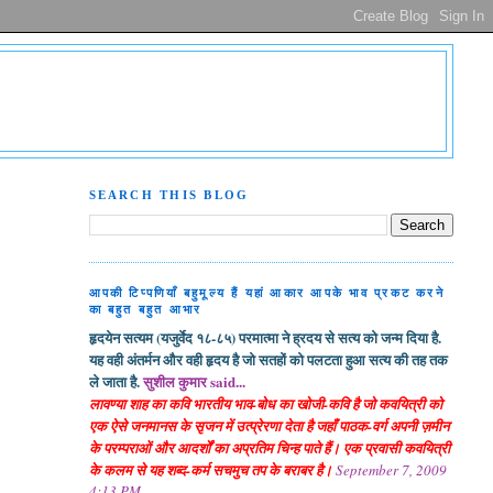
SEARCH THIS BLOG
आपकी टिप्पणियाँ बहुमूल्य हैं यहां आकार आपके भाव प्रकट करने
का बहुत बहुत आभार
हृदयेन सत्यम (यजुर्वेद १८-८५) परमात्मा ने ह्रदय से सत्य को जन्म दिया है.
यह वही अंतर्मन और वही हृदय है जो सतहों को पलटता हुआ सत्य की तह तक
ले जाता है.
सुशील कुमार said...
लावण्या शाह का कवि भारतीय भाव-बोध का खोजी-कवि है जो कवयित्री को
एक ऐसे जनमानस के सृजन में उत्प्रेरणा देता है जहाँ पाठक-वर्ग अपनी ज़मीन
के परम्पराओं और आदर्शों का अप्रतिम चिन्ह पाते हैं। एक प्रवासी कवयित्री
के कलम से यह शब्द-कर्म सचमुच तप के बराबर है।
September 7, 2009
4:13 PM