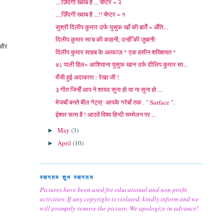
....ज़िँदगी ख्वाब है ... चेप्टर ~ २
....ज़िँदगी ख्वाब है ...!! चेप्टर ~ १
सुश्री दिलीप कुमार उर्फ युसुफ खाँ की बातेँ ~ अँति...
दिलीप कुमार सा'ब की कहानी, उन्हीँ की ज़ुबानी:
र और
दिलीप कुमार साहब के अल्फाज़ * एक हसीन शख्शियत *
४८ पाली हिल~ आशियाना युसुफ खान उर्फ दीलिप कुमार सा...
मँजी हुई अदाकारा : रेखा जी !
३ गीत जिन्हेँ आप ने शायद सुना हो या ना सुना हो ...
मेजबाँ बनते बील गेट्स्` आपके गरेबाँ तक . " Surface ".
ईश्वर सत्य है ! आठवें विश्व हिन्दी सम्मेलन पर ...
May
(3)
►
April
(10)
►
स्वागतम शुभ स्वागतम
Pictures have been used for educational and non profit
activities. If any copyright is violated, kindly inform and we
will promptly remove the picture. We apologize in advance!