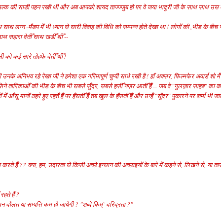
वरम सिल्क की साडी पहन रखी थी और अब आपको शायद ताज्ज्जुब हो पर वे जया भादुरी जी के साथ साथ उस
थ लग्न -मँडप मेँ भी ध्यान से सारी विवाह की विधि को सम्पन्न होते देखा था ! लोगोँ की ,भीड के बीच न
ाथ सहारा देतीँ साथ खडीँ थीँ --
 को कई सारे तोहफे देतीँ थीँ !
नके अनिभव रहे रेखा जी ने हमेशा एक गरिमापूर्ण चुप्पी साधे रखी है ! हाँ अक्सर, फिल्मफेर अवार्ड शो मेँ उ
 सिने तारिकाओँ की भीड के बीच भी सबसे सुँदर, सबसे हसीँ नज़र आतीँ हैँ -- जब वे "गुलज़ार साहब" का क
आँसू मानोँ ठहरे हुए रहतेँ हैँ पर हँसतीँ हैँ तब खुल के हँसतीँ हैँ और उन्हेँ "सुँदर" पुकारने पर शर्मा भी जात
 करते हैँ ?? क्या, हम, उदारता से किसी अच्छे इन्सान की अच्छाइयोँ के बारे मेँ कहने से, लिखने से, या त
रहते हैँ ?
ी धन दौलत या सम्पत्ति कम हो जायेगी ? "शब्दे किम्` दरिद्रता ?"