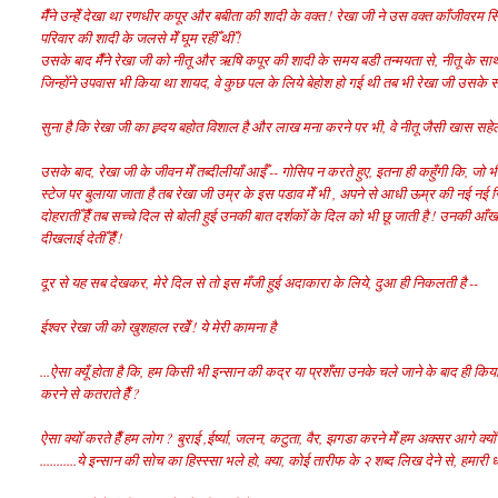
मैँने उन्हेँ देखा था रणधीर कपूर और बबीता की शादी के वक्त ! रेखा जी ने उस वक्त काँजी
परिवार की शादी के जलसे मेँ घूम रहीँ थीँ !
उसके बाद मैँने रेखा जी को नीतू और ऋषि कपूर की शादी के समय बडी तन्मयता से, नीतू के साथ सा
जिन्होँने उपवास भी किया था शायद, वे कुछ पल के लिये बेहोश हो गई थी तब भी रेखा जी उसके स
सुना है कि रेखा जी का ह्र्दय बहोत विशाल है और लाख मना करने पर भी, वे नीतू जैसी खास सहेली
उसके बाद, रेखा जी के जीवन मेँ तब्दीलीयाँ आईँ -- गोसिप न करते हुए, इतना ही कहुँगी कि, जो भी उ
स्टेज पर बुलाया जाता है तब रेखा जी उम्र के इस पडाव मेँ भी , अपने से आधी ऊम्र की नई नई
दोहरातीँ हैँ तब सच्चे दिल से बोली हुई उनकी बात दर्शकोँ के दिल को भी छू जाती है ! उनकी आँखोँ मेँ 
दीखलाई देतीँ हैँ !
दूर से यह सब देखकर, मेरे दिल से तो इस मँजी हुई अदाकारा के लिये, दुआ ही निकलती है --
ईश्वर रेखा जी को खुशहाल रखेँ ! ये मेरी कामना है
...ऐसा क्यूँ होता है कि, हम किसी भी इन्सान की कद्र या प्रशँसा उनके चले जाने के बाद ही किया
करने से कतराते हैँ ?
ऐसा क्योँ करते हैँ हम लोग ? बुराई ,ईर्ष्या, जलन, कटुता, वैर, झगडा करने मेँ हम अक्सर आगे क्योँ 
...........ये इन्सान की सोच का हिस्स्सा भले हो, क्या, कोई तारीफ के २ शब्द लिख देने से, हमार