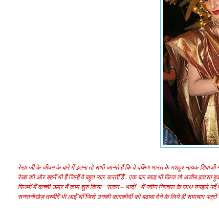
रेखा जी के जीवन के बारे मेँ इतना तो सभी जानते हैँ कि वे दक्षिण भारत के मशहुर नायक शिवाजी गणेश
रेखा की और बहनेँ भी हैँ जिन्हेँ वे बहुत प्यार करतीँ हैँ - एक बार ब्याह भी किया तो अजीब हाद
फिल्मोँ मेँ कच्ची ऊम्र मेँ काम शुरु किया " सावन ~ भादोँ " मेँ नवीन निस्चल के साथ रुपहले पर्
सनसनीखेज़ तस्वीरेँ भी आईँ थीँ जिसे उनकी कारकीर्दी को बढावा देने के लिये ही समाचार पत्रोँ मेँ