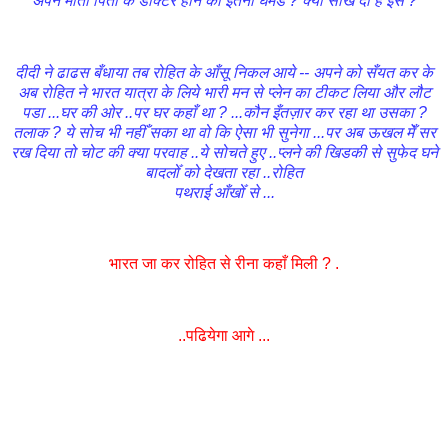
अपने माता पिता के डाक्टर होने का इतना घमँड ? क्या सीख दी है इसे ?
दीदी ने ढाढस बँधाया तब रोहित के आँसू निकल आये -- अपने को सँयत कर के
अब रोहित ने भारत यात्रा के लिये भारी मन से प्लेन का टीकट लिया और लौट
पडा ...घर की ओर ..पर घर कहाँ था ? ...कौन इँतज़ार कर रहा था उसका ?
तलाक ? ये सोच भी नहीँ सका था वो कि ऐसा भी सुनेगा ...पर अब ऊखल मेँ सर
रख दिया तो चोट की क्या परवाह ..ये सोचते हुए ..प्लने की खिडकी से सुफेद घने
बादलोँ को देखता रहा ..रोहित
पथराई आँखोँ से ...
भारत जा कर रोहित से रीना कहाँ मिली ? .
..पढियेगा आगे ...