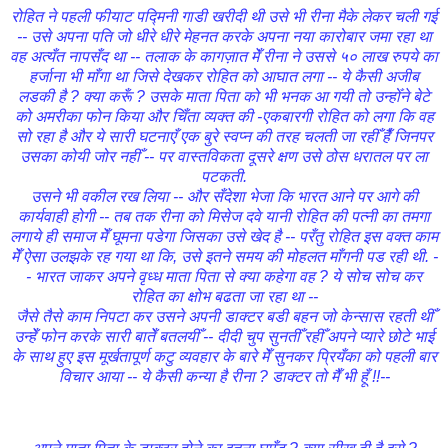
रोहित ने पहली फीयाट पद्मिनी गाडी खरीदी थी उसे भी रीना मैके लेकर चली गई
-- उसे अपना पति जो धीरे धीरे मेहनत करके अपना नया कारोबार जमा रहा था
वह अत्यँत नापसँद था -- तलाक के कागज़ात मेँ रीना ने उससे ५० लाख रुपये का
हर्जाना भी माँगा था जिसे देखकर रोहित को आघात लगा -- ये कैसी अजीब
लडकी है ? क्या करूँ ? उसके माता पिता को भी भनक आ गयी तो उन्होँने बेटे
को अमरीका फोन किया और चिँता व्यक्त की -एकबारगी रोहित को लगा कि वह
सो रहा है और ये सारी घटनाएँ एक बुरे स्वप्न की तरह चलती जा रहीँ हैँ जिनपर
उसका कोयी जोर नहीँ -- पर वास्तविकता दूसरे क्षण उसे ठोस धरातल पर ला
पटकती.
उसने भी वकील रख लिया -- और सँदेशा भेजा कि भारत आने पर आगे की
कार्यवाही होगी -- तब तक रीना को मिसेज दवे यानी रोहित की पत्नी का तमगा
लगाये ही समाज मेँ घूमना पडेगा जिसका उसे खेद है -- परँतु रोहित इस वक्त काम
मेँ ऐसा उलझके रह गया था कि, उसे इतने समय की मोहलत माँगनी पड रही थी. -
- भारत जाकर अपने वृध्ध माता पिता से क्या कहेगा वह ? ये सोच सोच कर
रोहित का क्षोभ बढता जा रहा था --
जैसे तैसे काम निपटा कर उसने अपनी डाक्टर बडी बहन जो केन्सास रहती थीँ
उन्हेँ फोन करके सारी बातेँ बतलयीँ -- दीदी चुप सुनतीँ रहीँ अपने प्यारे छोटे भाई
के साथ हुए इस मूर्खतापूर्ण कटु व्यवहार के बारे मेँ सुनकर प्रियँका को पहली बार
विचार आया -- ये कैसी कन्या है रीना ? डाक्टर तो मैँ भी हूँ !!--