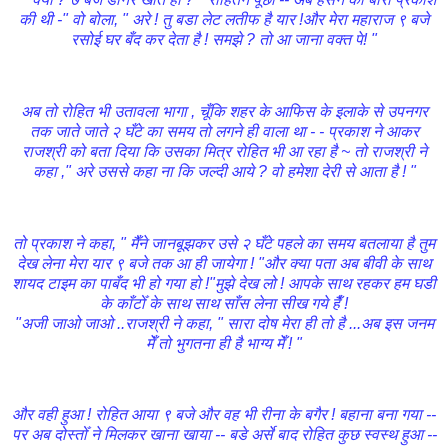
की थी -" वो बोला, " अरे ! तु बडा लेट लतीफ है यार !और मेरा महाराज ९ बजे
रसोई घर बँद कर देता है ! समझे ? तो आ जाना वक्त पे! "
अब तो रोहित भी उतावला भागा , चूँकि शहर के आफिस के इलाके से उपनगर
तक जाते जाते २ घँटे का समय तो लगने ही वाला था - - प्रकाश ने आकर
राजश्री को बता दिया कि उसका मित्र रोहित भी आ रहा है ~ तो राजश्री ने
कहा ," अरे उससे कहा ना कि जल्दी आये ? वो हमेशा देरी से आता है ! "
तो प्रकाश ने कहा, " मैँने जानबूझकर उसे २ घँटे पहले का समय बतलाया है तुम
देख लेना मेरा यार ९ बजे तक आ ही जायेगा ! "और क्या पता अब बीवी के साथ
शायद टाइम का पाबँद भी हो गया हो !"मुझे देख लो ! आपके साथ रहकर हम घडी
के काँटोँ के साथ साथ साँस लेना सीख गये हैँ !
"अजी जाओ जाओ ..राजश्री ने कहा, " सारा दोष मेरा ही तो है ...अब इस जनम
मेँ तो भुगतना ही है भाग्य मेँ ! "
और वही हुआ ! रोहित आया ९ बजे और वह भी रीना के बगैर ! बहाना बना गया --
पर अब दोस्तोँ ने मिलकर खाना खाया -- बडे अर्से बाद रोहित कुछ स्वस्थ हुआ --