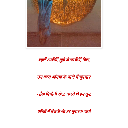
बहारेँ आयेँगीँ, मुझे ले जायेँगीँ, फिर,
उन मस्त अमिया के बागोँ मेँ चुपचाप
,
आँख मिचौनी खेला करते थे हम तुम,
आँखोँ मेँ हँसती थी हर मुबारक रात!