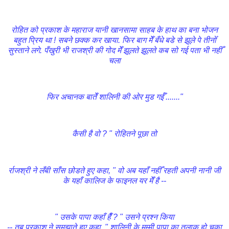
रोहित को प्रकाश के महाराज यानी खानसामा साहब के हाथ का बना भोजन
बहुत प्रिय था ! सबने छक्क कर खाया. फिर बाग मेँ बँधे बडे से झूले पे तीनोँ
सुस्ताने लगे. पँखुरी भी राजश्री की गोद मेँ झूलते झूलते कब सो गई पता भी नहीँ
चला
फिर अचानक बातेँ शालिनी की ओर मुड गईँ ......."
कैसी है वो ? " रोहितने पूछा तो
र्राजश्री ने लँबी साँस छोडते हुए कहा, " वो अब यहाँ नहीँ रहती अपनी नानी जी
के यहाँ कालिज के फाइनल यर मेँ है --
" उसके पापा कहाँ हैँ ? " उसने प्रश्न किया
-- तब प्रकाश ने समझाते हुए कहा, " शालिनी के मम्मी पापा का तलाक हो चुका