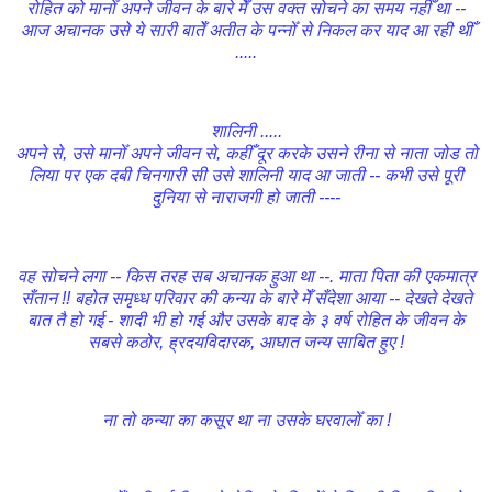
रोहित को मानोँ अपने जीवन के बारे मेँ उस वक्त सोचने का समय नहीँ था --
आज अचानक उसे ये सारी बातेँ अतीत के पन्नोँ से निकल कर याद आ रही थीँ
.....
शालिनी .....
अपने से, उसे मानोँ अपने जीवन से, कहीँ दूर करके उसने रीना से नाता जोड तो
लिया पर एक दबी चिनगारी सी उसे शालिनी याद आ जाती -- कभी उसे पूरी
दुनिया से नाराजगी हो जाती ----
वह सोचने लगा -- किस तरह सब अचानक हुआ था --. माता पिता की एकमात्र
सँतान !! बहोत समृध्ध परिवार की कन्या के बारे मेँ सँदेशा आया -- देखते देखते
बात तै हो गई - शादी भी हो गई और उसके बाद के ३ वर्ष रोहित के जीवन के
सबसे कठोर, ह्रदयविदारक, आघात जन्य साबित हुए !
ना तो कन्या का कसूर था ना उसके घरवालोँ का !