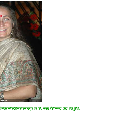
डल की बिटियासँजना कपूर की जो , भारत मेँ ही जन्मी, पलीँ, बडी हुईँ हैँ..