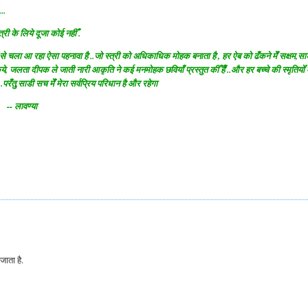
..
त्री के लिये दूजा कोई नहीँ .
से चला आ रहा ऐसा पहनावा है ..जो स्त्री को अधिकाधिक मोहक बनाता है , हर ऐब को ढँकने मेँ सक्षम,सा
, जलता दीपक ले जाती नारी आकृति ने कई मनमोहक छवियाँ प्रस्तुत कीँ हैँ ..और हर बच्चे की स्मृतियोँ म
रँतु,साडी सच मेँ मेरा सर्वप्रिय परिधान है और रहेगा
-- लावण्या
जाता है.