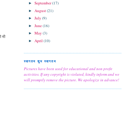
September
(17)
►
August
(21)
►
July
(9)
►
June
(16)
►
May
(3)
►
जो भी
April
(10)
►
स्वागतम शुभ स्वागतम
Pictures have been used for educational and non profit
activities. If any copyright is violated, kindly inform and we
will promptly remove the picture. We apologize in advance!