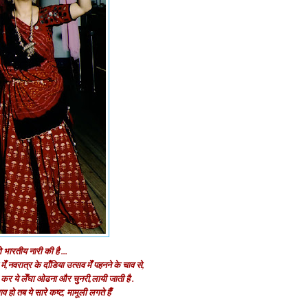
ो भारतीय नारी की है ...
ेँ,नवरात्र के दाँडिया उत्सव मेँ पहनने के चाव से,
र ये लेँघा ओढना और चुनरी,लायी जाती है .
हो तब ये सारे कष्ट, मामूली लगते हैँ