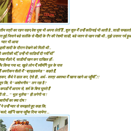
ीय स्त्री का रहन सहन,वेश भूषा भी अपना लेतीँ हैँ ..शुरु शुरु मेँ उन्हेँ कठिनाई भी आती है ..साडी सम्हलती
कात हुई जिसने बडे सलीके से मेँहदी के रँग की रेशमी साडी, बडे जतन से पहन रखी थी ..मुझे उसपर गर्व 
प्यार भी आया
ी शादी के दौरान देखने को मिली थी ..
अमरीकी थीँ, उन्हेँ भी साडियाँ दी गयीँ थीँ
वाह मँडपे में, साडीयाँ पहन कर दाखिल होँ -
ध किया गया था, खुले लोन मेँ,स्वीमीँग पुल के पास
्हेँ अमरीकन शैली मेँ "ब्राइडसमेड " कहते हैँ,
र, कँधे पे डाल कर, ऐसे ही , अर्ध - वस्त्र अवस्था मेँ खाना खाने आ पहुँचीँ .!!
मालूम कि, ये "अशोभनीय " लग रहा है ?
डोँ मेँ आराम से, शर्म के बिना घुमते हैँ
ी तो ... " भूल भूलैया " ही लगेगी ना !
चारीयोँ का क्या दोष ?
ने उन्हेँ प्यार से समझाते हुए कहा कि,
ो, वहीँ पे खाना पहुँचा दिया जायेगा ...