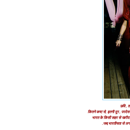
छवि , त
कितने कष्ट से, इतनी दूर , परदेस म
भारत के किसी शहर से खरीद क
.जब,भारतीयता से लगाव 