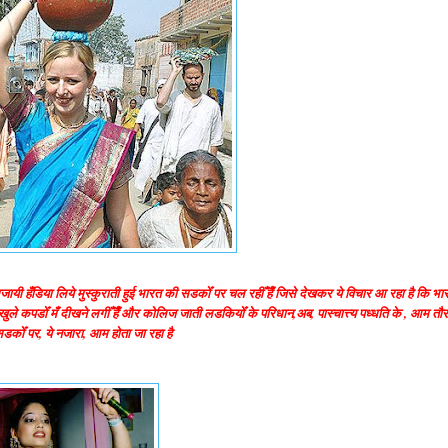
 सजायी हँडिया लिये मुस्कुराती हुई भारत की सडकोँ पर चल रहीँ हैँ जिसे देखकर ये विचार आ रहा है कि भा
 के, खुले कपडोँ मँ दीखने लगीँ हैँ और कोलिज जाती लडकियोँ के परिधान,अब, पास्चात्त्य पध्धति के , आम तौ
सडकोँ पर, ये नजारा, आम होता जा रहा है