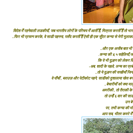
विदेश मेँ रहनेवाली लडकीयाँ, जब भारतीय लोगोँ के परिचय मेँ आतीँ हैँ, मित्रता करतीँ हैँ तो भारत
..फिर भी प्रयत्न करके, वे साडी पहनना, पसँद करतीँ हैँ ऐसी ही एक सुँदर कन्या से मेरी मुला
..और एक अजीब बात भी इस
.कन्या की ४,५ सहेलियाँ,जो 
कि वे भी दुल्हन को लेकर वि
-अब, शादी के पहले, लन्च का प्रबँ
..तो ये दुल्हन की सखीयाँ जिन
वे पाँचोँ , ब्लाउज़ और पेटीकोट पहने, साडीको दुशालाया खेस बनाक
..बेचारीयोँ को क्या 
अमरीकी , तो तैराकी के कप
तो उन्हेँ ६ वार की साड
उन बे
पर, तभी कन्या की माँ 
आप सब, भीतर कमरे मेँ चल