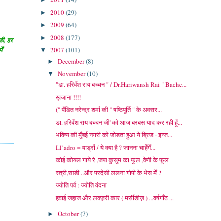
2010
(29)
►
2009
(64)
►
2008
(177)
►
डी, हर
ेँ
2007
(101)
▼
December
(8)
►
November
(10)
▼
"डा. हरिवँश राय बच्चन " / Dr.Hariwansh Rai " Bachc...
ख़जाना !!!!
(" पँडित नरेन्द्र शर्मा की " षष्ठिपूर्ति " के अवसर...
डा. हरिवँश राय बच्चन जी' को आज बरबस याद कर रही हूँ...
भविष्य की मुँबई नगरी को जोडता हुआ ये ब्रिज - इन्ज...
Ll`adro = यार्ड्रो / ये क्या है ? जानना चाहेँगेँ...
कोई कोयल गाये रे ,जपा कुसुम का फूल ,वेणी के फूल
स्त्री,साडी ..और परदेसी ललना गोपी के भेस मेँ ?
ज्योति पर्व : ज्योति वंदना
हवाई जहाज और लक्ज़री कार ( मर्सीडीज़ ) ...वर्षगाँठ ...
October
(7)
►