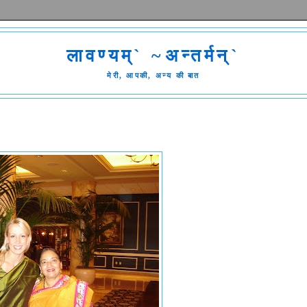
लावण्यम्` ~अन्तर्मन्`
मेरी, आपकी, अन्य की बात