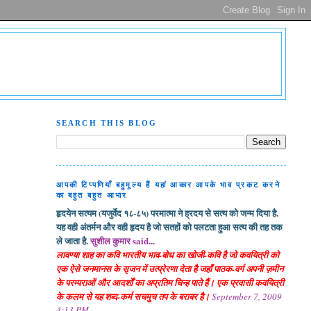
SEARCH THIS BLOG
आपकी टिप्पणियाँ बहुमूल्य हैं यहां आकार आपके भाव प्रकट करने
का बहुत बहुत आभार
हृदयेन सत्यम (यजुर्वेद १८-८५) परमात्मा ने ह्रदय से सत्य को जन्म दिया है.
यह वही अंतर्मन और वही हृदय है जो सतहों को पलटता हुआ सत्य की तह तक
ले जाता है.
सुशील कुमार said...
लावण्या शाह का कवि भारतीय भाव-बोध का खोजी-कवि है जो कवयित्री को
एक ऐसे जनमानस के सृजन में उत्प्रेरणा देता है जहाँ पाठक-वर्ग अपनी ज़मीन
के परम्पराओं और आदर्शों का अप्रतिम चिन्ह पाते हैं। एक प्रवासी कवयित्री
के कलम से यह शब्द-कर्म सचमुच तप के बराबर है।
September 7, 2009
4:13 PM