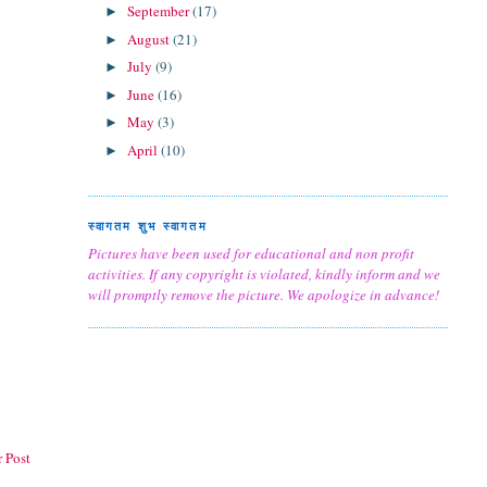
September
(17)
►
August
(21)
►
July
(9)
►
June
(16)
►
May
(3)
►
April
(10)
►
स्वागतम शुभ स्वागतम
Pictures have been used for educational and non profit
activities. If any copyright is violated, kindly inform and we
will promptly remove the picture. We apologize in advance!
 Post