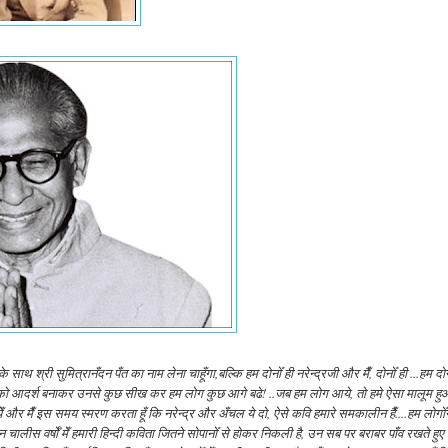
थ श्री सुमित्रानँदन पँत का नाम लेना चाहूँगा,बल्कि हम दोनोँ ही नरेन्द्रजी और मैँ, दोनोँ ही ...हम दोन
 और उनको आदर्श बनाकर उनसे कुछ सीख कर हम लोग कुछ आगे बढे! ..जब हम लोग आये, तो हमे ऐसा मालूम हु
और मैँ इस समय स्मरण करता हूँ कि नरेन्द्र और अँचल ये दो, ऐसे कवि हमारे समकालीन हैँ....हम लोगोँन
चालीस वर्षोँ मेँ हमारी हिन्दी कविता जितने सोपानोँ से होकर निकली है, उन सब पर बराबर पाँव रखते हुए