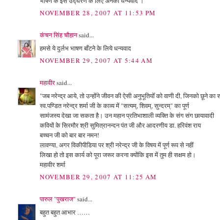
भाषण के इस उद्घरण के लिए अनेकों धन्यवाद ।
NOVEMBER 28, 2007 AT 11:53 PM
कंचन सिंह चौहान
said...
हमसे ये दुर्लभ भाषण बाँटने के लिये धन्यवाद
NOVEMBER 29, 2007 AT 5:44 AM
महावीर
said...
"जब नरेन्द्र आये, तो उन्होँने जीवन की ऐसी अनुभूतियोँ को वाणी दी, जिनको छूने का
स्व.पण्डित नरेन्द्र शर्मा जी के काव्य में "सत्यम्, शिवम्, सुन्दरम्" का पूर्ण
सामंजस्य देखा जा सकता है। उन महान प्रतिभाशाली व्यक्ति के संग संग छायावादी
कवियों के सिरमौर श्री सुमित्रानन्दन पंत जी और आदरणीय डा. हरिवंश राय
बच्चन जी को बार बार नमन!
लावण्या, अगर विकीपीडिया पर श्री नरेन्द्र जी के विषय में पूर्ण रूप से नहीं
लिखा हो तो इस कार्य को पूरा जरूर करना क्योंकि इस में तुम ही सक्षम हो।
महावीर शर्मा
NOVEMBER 29, 2007 AT 11:25 AM
पारुल "पुखराज"
said...
बहुत बहुत आभार ……