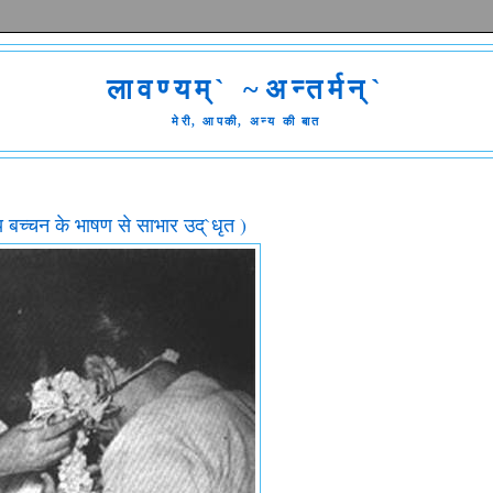
लावण्यम्` ~अन्तर्मन्`
मेरी, आपकी, अन्य की बात
राय बच्चन के भाषण से साभार उद्`धृत )