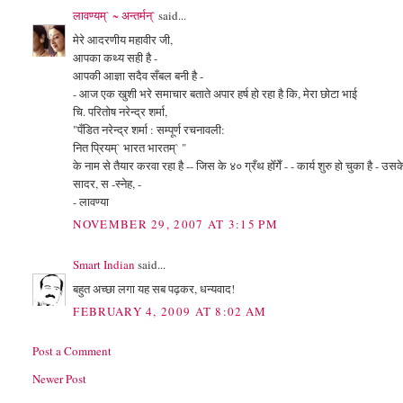
लावण्यम्` ~ अन्तर्मन्`
said...
मेरे आदरणीय महावीर जी,
आपका कथ्य सही है -
आपकी आज्ञा सदैव सँबल बनी है -
- आज एक खुशी भरे समाचार बताते अपार हर्ष हो रहा है कि, मेरा छोटा भाई
चि. परितोष नरेन्द्र शर्मा,
"पँडित नरेन्द्र शर्मा : सम्पूर्ण रचनावली:
नित प्रियम्` भारत भारतम्` "
के नाम से तैयार करवा रहा है -- जिस के ४० ग्रँथ होँगेँ - - कार्य शुरु हो चुका है - 
सादर, स -स्नेह, -
- लावण्या
NOVEMBER 29, 2007 AT 3:15 PM
Smart Indian
said...
बहुत अच्छा लगा यह सब पढ़कर, धन्यवाद!
FEBRUARY 4, 2009 AT 8:02 AM
Post a Comment
Newer Post