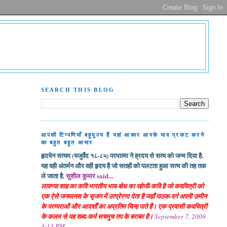
SEARCH THIS BLOG
आपकी टिप्पणियाँ बहुमूल्य हैं यहां आकार आपके भाव प्रकट करने
का बहुत बहुत आभार
हृदयेन सत्यम (यजुर्वेद १८-८५) परमात्मा ने ह्रदय से सत्य को जन्म दिया है.
यह वही अंतर्मन और वही हृदय है जो सतहों को पलटता हुआ सत्य की तह तक
ले जाता है.
सुशील कुमार said...
लावण्या शाह का कवि भारतीय भाव-बोध का खोजी-कवि है जो कवयित्री को
एक ऐसे जनमानस के सृजन में उत्प्रेरणा देता है जहाँ पाठक-वर्ग अपनी ज़मीन
के परम्पराओं और आदर्शों का अप्रतिम चिन्ह पाते हैं। एक प्रवासी कवयित्री
के कलम से यह शब्द-कर्म सचमुच तप के बराबर है।
September 7, 2009
4:13 PM