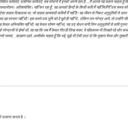
तिशील कविताएँ, दार्शनिक कविताएँ, सब सोपानोँ मेँ इनकी अपनी छाप है. ...मैँ आपसे यह कहना चाहता हूँ क
ोई एक्जाज़्रेशन ( अतिशयोक्ति ) नहीँ कर रहा हूँ , वह आपको हिन्दी के किसी कवि मेँ नहीँ मिलेँगीँ उस समय को
 ऐसा साहस दिखलाया था, जो साहस छायावादी कवियोँ मेँ नहीँ है ! वह जीवन से निकट अनुभूतियोँ से ऊपर
परम्परा नहीँ थी ! इस वास्ते उस भूमि को वे छूते ही नहीँ थे , लेकिन जन नरेन्द्र आये, तो उन्होँने ज
 केवल अभिव्यक्ति नहीँ थी, यह केवल प्रेषण नहीँ था, यह उद्`बोधन यानी जिन अनुभूतोयोँ से कवि गुजरा
ेँ मुझे नरेन्द्रजी से ईर्ष्या थी, वह यह कि जब मैँ केवल गीत ही लिख सका, ये खँडकाव्य भी लिखते रहे और कथ
उनसे स्वयम्` , ब्राह्मण ठहरे, आशीर्वाद चाहता हूँ कि भई, मुझे भी ऐसी उम्र दो कि तुम्हारा वैभव और तुम्हारी
ा को उजागर करता है ।