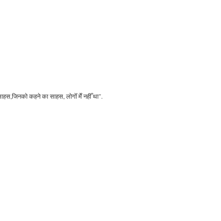
 साहस,जिनको कहने का साहस, लोगोँ मेँ नहीँ था".