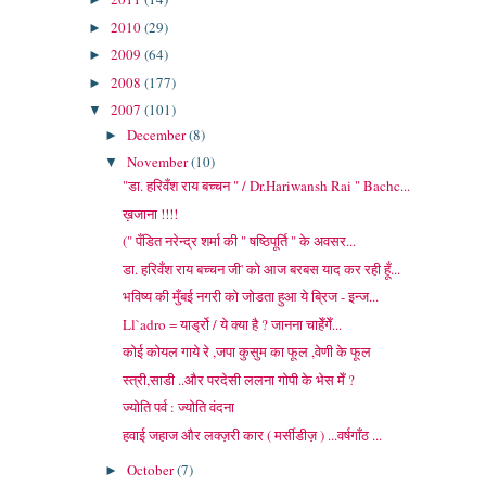
2010
(29)
►
2009
(64)
►
2008
(177)
►
2007
(101)
▼
December
(8)
►
November
(10)
▼
"डा. हरिवँश राय बच्चन " / Dr.Hariwansh Rai " Bachc...
ख़जाना !!!!
(" पँडित नरेन्द्र शर्मा की " षष्ठिपूर्ति " के अवसर...
डा. हरिवँश राय बच्चन जी' को आज बरबस याद कर रही हूँ...
भविष्य की मुँबई नगरी को जोडता हुआ ये ब्रिज - इन्ज...
Ll`adro = यार्ड्रो / ये क्या है ? जानना चाहेँगेँ...
कोई कोयल गाये रे ,जपा कुसुम का फूल ,वेणी के फूल
स्त्री,साडी ..और परदेसी ललना गोपी के भेस मेँ ?
ज्योति पर्व : ज्योति वंदना
हवाई जहाज और लक्ज़री कार ( मर्सीडीज़ ) ...वर्षगाँठ ...
October
(7)
►