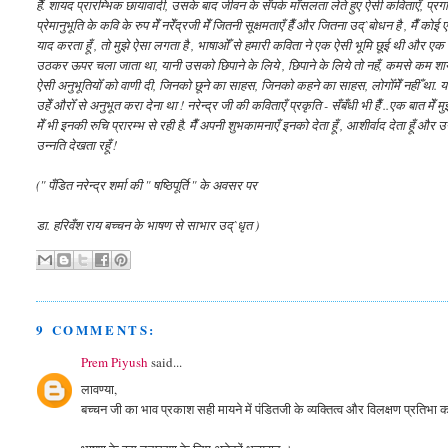
हैँ. शायद प्रारम्भिक छायावादी, उसके बाद जीवन के सँपर्क माँसलता लेते हुए ऐसी कविताएँ, प्रग
प्रेमानुभूति के कवि के रुप मेँ नरेँद्रजी मेँ जितनी सूक्षमताएँ हैँ और जितना उद्`बोधन है , मैँ क
याद करता हूँ , तो मुझे ऐसा लगता है , भाषाओँ से हमारी कविता ने एक ऐसी भूमि छूई थी और एक
उठकर ऊपर चला जाता था, यानी उसको छिपाने के लिये , छिपाने के लिये तो नहँ, कमसे कम शायद वह 
ऐसी अनुभूतियोँ को वाणी दी, जिनको छूने का साहस, जिनको कहने का साहस, लोगोँमेँ नहीँ था. यह
उहेँ औरोँ से अनुभूत करा देना था ! नरेन्द्र जी की कविताएँ प्रकृति - सँबँधी भी हैँ ..एक बात म
मेँ भी इनकी रुचि प्रारम्भ से रही है. मैँ अपनी शुभकामनाएँ इनको देता हूँ , आशीर्वाद देता हूँ और 
उन्नति देखता रहूँ !
(" पँडित नरेन्द्र शर्मा की " षष्ठिपूर्ति " के अवसर पर
डा. हरिवँश राय बच्चन के भाषण से साभार उद्`धृत )
9 COMMENTS:
Prem Piyush
said...
लावण्या,
बच्चन जी का भाव प्रकाश सही मायने में पंडितजी के व्यक्तित्व और विलक्षण प्रतिभ