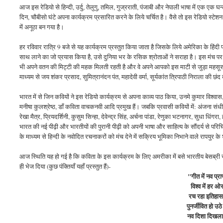
आज इस रेडियो से हिन्दी, उर्दु, तेलुगु, तमिल, गुज्रराती, पंजाबी और नेपाली भाषा में एक एक 
दिन, चौबीसो घंटे अपना कार्यक्रम प्रसारित करने के लिये चर्चित है। वैसे तो इस रेडियो स्टेशन 
में अनूठा बन गया है।
हर रविवार रात्रि 9 बजे से यह कार्यक्रम प्रस्तुत किया जाता है जिसके लिये अमेरिका के हिंदी 
साथ लाने का जो प्रयास किया है, उसे दुनिया भर के रसिक श्रोताओं ने सराहा है। इस मंच पर
भी अपने वतन की मिट्टी की महक मिलती रहती है और वे अपने आपको इस माटी से जुड़ा महसूस क
माध्यम से जय शंकर प्रसाद, सुमित्रानंदन पंत, महादेवी वर्मा, सूर्यकांत त्रिपाठी निराला की छं
भारत में से जिन कवियों ने इस रेडियो कार्यक्रम से अपना काव्य पाठ किया, उनमे कुमार विश्वा
मनीषा कुलश्रेष्ठ, डाँ कविता वाचकनवी आदि प्रमुख हैं। जबकि प्रवासी कवियों में: अंजना संधीर, 
रेखा मैत्र, प्रियदर्शिनी, कुसुम सिन्हा, देवेन्द्र सिंह, अर्चना पांडा, रेणुका भटनागर, सुधा 
भारत की नई पीढ़ी और भारतीयों की पुरानी पीढ़ी को अपनी भाषा और साहित्य के सौंदर्य से परिच
के माध्यम से हिन्दी के नवोदित रचनाकरों को मंच देने में सक्रिय भूमिका निभाने वाले रापयु
आज स्थिति यह हो गई है कि कविता के इस कार्यक्रम के लिए अमरीका में बसे भारतीय बेसब्री स
ही भेज दिया (कुछ पंक्तियाँ यहाँ प्रस्तुत हैं)-
"गीत में नव प्
विश्व में हर ओ
रच रहा इतिहास
पुनर्जीवित हो उ
नव दिशा दिखला 