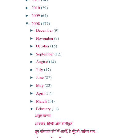
2010
(29)
►
2009
(64)
►
2008
(177)
▼
December
(9)
►
November
(9)
►
October
(15)
►
September
(12)
►
August
(14)
►
July
(17)
►
June
(27)
►
May
(22)
►
April
(17)
►
March
(14)
►
February
(11)
▼
अछूत कन्या
आस्कॅर, हिन्दी और बॉलीवुड
तुम सँध्याके रँगोँ मेँ आतीँ, हे सुँदरी, साँध्य रान...