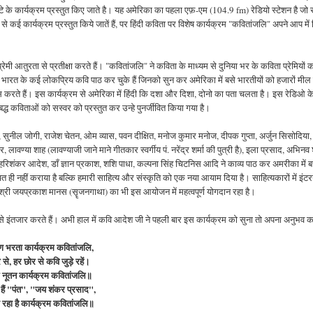
घन्टे के कार्यक्रम प्रस्तुत किए जाते है। यह अमेरिका का पहला एफ़-एम (104.9 fm) रेडियो स्टेशन है जो 
से कई कार्यक्रम प्रस्तुत किये जातें हैं, पर हिंदी कविता पर विशेष कार्यक्रम "कवितांजलि" अपने आप में 
प्रेमी आतुरता से प्रतीक्षा करते हैं। "कवितांजलि" ने कविता के माध्यम से दुनिया भर के कविता प्रेमियों
 भारत के कई लोकप्रिय कवि पाठ कर चुके हैं जिनको सुन कर अमेरिका में बसे भारतीयों को हजारों मील 
रते हैं। इस कार्यक्रम से अमेरिका में हिंदी कि दशा और दिशा, दोनो का पता चलता है। इस रेडिओ क
द बद्ध कविताओं को सस्वर को प्रस्तुत कर उन्हे पुनर्जीवित किया गया है।
स, सुनील जोगी, राजेश चेतन, ओम व्यास, पवन दीक्षित, मनोज कुमार मनोज, दीपक गुप्ता, अर्जुन सिसोदिया,
लावण्या शाह (लावण्याजी जाने माने गीतकार स्वर्गीय पं. नरेंद्र शर्मा की पुत्री है), इला प्रसाद, अभिनव 
धिंगरा, हरिशंकर आदेश, डाँ ज्ञान प्रकाश, शशि पाधा, कल्पना सिंह चिटनिस आदि ने काव्य पाठ कर अमरीका में 
ित ही नहीं कराया है बल्कि हमारी साहित्य और संस्कृति को एक नया आयाम दिया है। साहित्यकारों में इंटर
र के श्री जयप्रकाश मानस (सॄजनगाथा) का भी इस आयोजन में महत्वपूर्ण योगदान रहा है।
े इंतजार करते हैं। अभी हाल में कवि आदेश जी ने पहली बार इस कार्यक्रम को सुना तो अपना अनुभव काव
राण भरता कार्यक्रम कवितांजलि,
र से, हर छोर से कवि जुड़े रहें।
 नूतन कार्यक्रम कवितांजलि॥
ठे हैं "पंत", "जय शंकर प्रसाद",
रहा है कार्यक्रम कवितांजलि॥