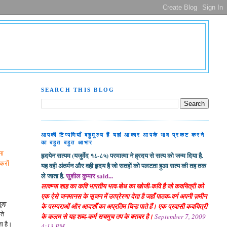
SEARCH THIS BLOG
आपकी टिप्पणियाँ बहुमूल्य हैं यहां आकार आपके भाव प्रकट करने
का बहुत बहुत आभार
ना
हृदयेन सत्यम (यजुर्वेद १८-८५) परमात्मा ने ह्रदय से सत्य को जन्म दिया है.
ोकरों
यह वही अंतर्मन और वही हृदय है जो सतहों को पलटता हुआ सत्य की तह तक
ले जाता है.
सुशील कुमार said...
लावण्या शाह का कवि भारतीय भाव-बोध का खोजी-कवि है जो कवयित्री को
एक ऐसे जनमानस के सृजन में उत्प्रेरणा देता है जहाँ पाठक-वर्ग अपनी ज़मीन
डा़
के परम्पराओं और आदर्शों का अप्रतिम चिन्ह पाते हैं। एक प्रवासी कवयित्री
ते
के कलम से यह शब्द-कर्म सचमुच तप के बराबर है।
September 7, 2009
ता है।
4:13 PM