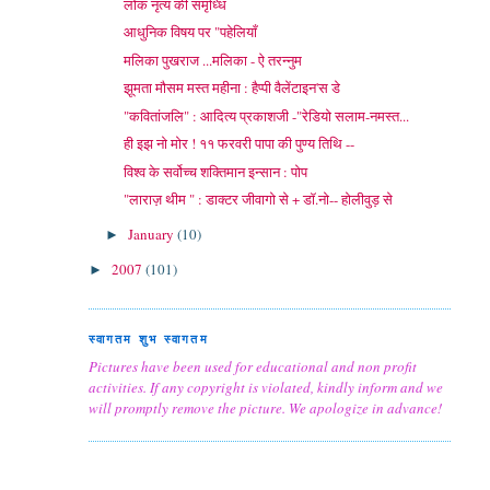
लोक नृत्य की समृध्धि
आधुनिक विषय पर "पहेलियाँ
मलिका पुखराज ...मलिका - ऐ तरन्नुम
झूमता मौसम मस्त महीना : हैप्पी वैलेंटाइन'स डे
"कवितांजलि" : आदित्य प्रकाशजी -"रेडियो सलाम-नमस्त...
ही इझ नो मोर ! ११ फरवरी पापा की पुण्य तिथि --
विश्व के सर्वोच्च शक्तिमान इन्सान : पोप
"लाराज़ थीम " : डाक्टर जीवागो से + डॉ.नो-- होलीवुड़ से
January
(10)
►
2007
(101)
►
स्वागतम शुभ स्वागतम
Pictures have been used for educational and non profit
activities. If any copyright is violated, kindly inform and we
will promptly remove the picture. We apologize in advance!