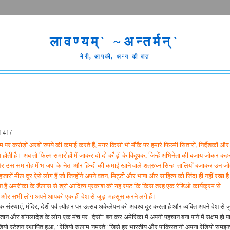
लावण्यम्` ~अन्तर्मन्`
मेरी, आपकी, अन्य की बात
141/
नाम पर करोड़ों अरबों रुपये की कमाई करते हैं, मगर किसी भी मौकै पर हमारे फिल्मी सितारों, निर्देशकों और
सूस होती है। अब तो फिल्म समारोहों में जाकर दो दो कौड़ी के विदूषक, जिन्हें अभिनेता की बजाय जोकर कह
हैं और उस समारोह में भाजपा के नेता और हिन्दी की कमाई खाने वाले शत्रुघ्न सिन्हा तालियाँ बजाकर उन ज
हजारों मील दूर ऐसे लोग हैं जो जिन्होंने अपने वतन, मिट्टी और भाषा और साहित्य को जिंदा ही नहीं रखा है
ं। पेश है अमरीका के डैलास से श्री आदित्य प्रकाश की यह रपट कि किस तरह एक रेडिओ कार्यक्रम से
है और सभी लोग अपने आपको एक ही देश से जुड़ा महसूस करने लगे हैं।
क संस्थाएं, मंदिर, देशी पर्व त्यौहार पर उत्सव अकेलेपन को अवश्य दूर करता है और व्यक्ति अपने देश से जु
ान और बांगलादेश के लोग एक मंच पर "देसी" बन कर अमेरिका में अपनी पहचान बना पाने में सक्षम हो पा
 रेडियो स्टेशन स्थापित हुआ, "रेडियो सलाम-नमस्ते" जिसे हर भारतीय और पाकिस्तानी अपना रेडियो समझ