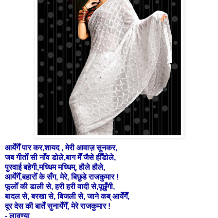
आयेँगेँ पार कर,शायद , मेरी आवाज़ सुनकर,
जब गीतोँ सी नाँव डोले,बाग मेँ जैसे हीँडोले,
पुरवाई बहेगी,मध्धिम मध्धिम्, हौले हौले,
आयेँगेँ,बहारोँ के सँग, मेरे, बिछुडे राजकुमार !
फूलोँ की डाली से, हरी हरी वादी से,पूछुँगी,
बादल से, बरखा से, बिजली से, जाने कब् आयेँगेँ,
दूर देस की बातेँ सुनायेँगेँ, मेरे राजकुमार !
- लावण्या