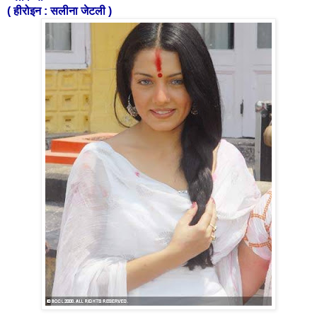
( हीरोइन : सलीना जेटली )