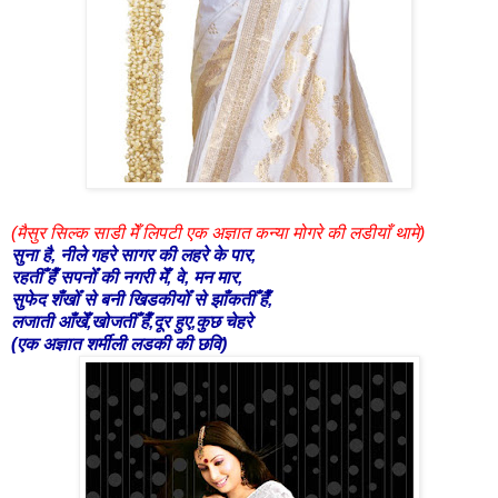
(मैसुर सिल्क साडी मेँ लिपटी एक अज्ञात कन्या मोगरे की लडीयाँ थामे)
सुना है, नीले गहरे सागर की लहरे के पार,
रहतीँ हैँ
सपनोँ
की नगरी मेँ, वे, मन मार,
सुफेद शँखोँ से बनी खिडकीयोँ से झाँकतीँ हैँ,
लजाती आँखेँ,खोजतीँ हैँ,दूर हुए,कुछ चेहरे
(एक अज्ञात शर्मीली लडकी की छवि)