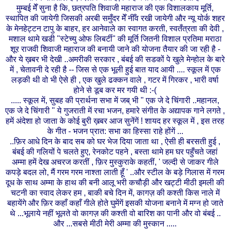
मुम्बई मेँ सुना है कि, छत्रपति शिवाजी महाराज की एक विशालकाय मूर्ति,
स्थापित की जायेगी जिसकी अरबी समुँदर मेँ नीँव रखी जायेगी और न्यू योर्क शहर
के मेनहेट्टन टापु के बाहर, हर आनेवाले का स्वागत करती, स्वतँत्रता की देवी ,
मशाल थामे खडी "स्टेच्यु ओफ लिबर्टी" की मूर्ति जितनी विशाल प्रतिमा मराठा
शूर राजवी शिवाजी महाराज की बनायी जाने की योजना तैयार की जा रही है -
और ये ख़बर भी देखी ..अमरीकी सरकार , बंबई की सडकों पे खुले मेन्होल के बारे
में , चेतावनी दे रही है -- जिस से एक भूली हुई बात याद आयी .... स्कूल में एक
लड़की थी वो भी ऐसे ही , एक खुले ढक्कन वाले , गटर में गिरकर , भारी वर्षा
होने से डूब कर मर गयी थी :-(
..... स्कूल में, सुबह की प्रार्थना सभा में जब् भी " एक जे दे चिंगारी ..महानल,
एक जे दे चिंगारी " ये गुजराती में रचा भजन, हमारे संगीत के अद्यापक गाने लगते ,
हमें अंदेशा हो जाता के कोई बुरी ख़बर आज सुनेंगें ! शायद हर स्कूल में , इस तरह
के गीत - भजन प्रात: सभा का हिस्सा राहे होंगें ...
..फ़िर आधे दिन के बाद सब को घर भेज दिया जाता था , ऐसी ही बरसती हुई ,
बंबई की गलियों पे चलते हुए, रेनकोट पहने , बस्ता थामे हम घर पहुँचते जहां
अम्मा हमें देख अचरज करतीं , फ़िर मुस्कुराके कहतीं, ' जल्दी से जाकर गीले
कपड़े बदल लो, मैं गरम गरम नाश्ता लाती हूँ ' ..और स्टील के बड़े गिलास में गरम
दूध के साथ अम्मा के हाथ की बनी आलू भरी कचौड़ी और खट्टी मीठी इमली की
चटनी का स्वाद लेकर हम , बाकी बचे दिन में, कागज़ की कश्ती किस नाले में
बहायेंगे और फ़िर कहाँ कहाँ गीले होते घुमेंगें इसकी योजना बनाने में मग्न हो जाते
थे ...भूलाये नहीं भूलते वो कागज़ की कश्ती वो बारिश का पानी और वो बंबई ..
और ...सबसे मीठी मेरी अम्मा की मुस्कान .....