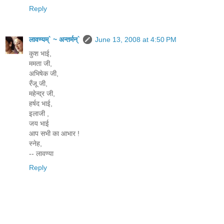
Reply
लावण्यम्` ~ अन्तर्मन्`
June 13, 2008 at 4:50 PM
कुश भाई,
ममता जी,
अभिषेक जी,
रँजू जी,
महेन्द्र जी,
हर्षद भाई,
इलाजी ,
जय भाई
आप सभी का आभार !
स्नेह,
-- लावण्या
Reply