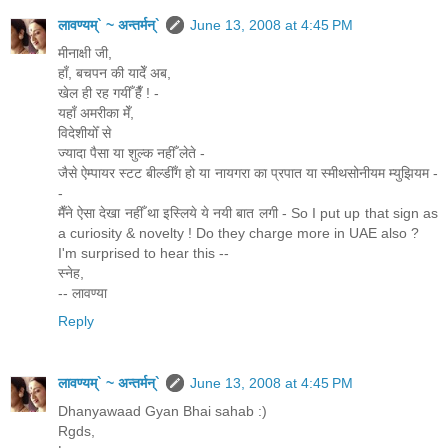
लावण्यम्` ~ अन्तर्मन्`
June 13, 2008 at 4:45 PM
मीनाक्षी जी,
हाँ, बचपन की यादेँ अब,
खेल ही रह गयीँ हैँ ! -
यहाँ अमरीका मेँ,
विदेशीयोँ से
ज्यादा पैसा या शुल्क नहीँ लेते -
जैसे ऐम्पायर स्टट बील्डीँग हो या नायगरा का प्रपात या स्मीथसोनीयम म्युझियम -
-
मैँने ऐसा देखा नहीँ था इस्लिये ये नयी बात लगी - So I put up that sign as
a curiosity & novelty ! Do they charge more in UAE also ?
I'm surprised to hear this --
स्नेह,
-- लावण्या
Reply
लावण्यम्` ~ अन्तर्मन्`
June 13, 2008 at 4:45 PM
Dhanyawaad Gyan Bhai sahab :)
Rgds,