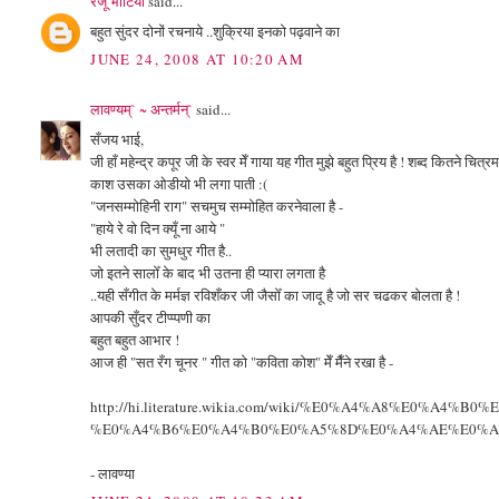
रंजू भाटिया
said...
बहुत सुंदर दोनों रचनाये ..शुक्रिया इनको पढ़वाने का
JUNE 24, 2008 AT 10:20 AM
लावण्यम्` ~ अन्तर्मन्`
said...
सँजय भाई,
जी हाँ महेन्द्र कपूर जी के स्वर मेँ गाया यह गीत मुझे बहुत प्रिय है ! शब्द कितने चित्रमय
काश उसका ओडीयो भी लगा पाती :(
"जनसम्मोहिनी राग" सचमुच सम्मोहित करनेवाला है -
"हाये रे वो दिन क्यूँ ना आये "
भी लतादी का सुमधुर गीत है..
जो इतने सालोँ के बाद भी उतना ही प्यारा लगता है
..यही सँगीत के मर्मज्ञ रविशँकर जी जैसोँ का जादू है जो सर चढकर बोलता है !
आपकी सुँदर टीप्प्पणी का
बहुत बहुत आभार !
आज ही "सत रँग चूनर " गीत को "कविता कोश" मेँ मैँने रखा है -
http://hi.literature.wikia.com/wiki/%E0%A4%A8%E
%E0%A4%B6%E0%A4%B0%E0%A5%8D%E0%A4%AE%E0%A
- लावण्या