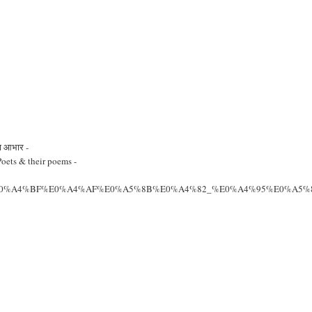
का आभार -
oets & their poems -
%A4%B5%E0%A4%BF%E0%A4%AF%E0%A5%8B%E0%A4%82_%E0%A4%95%E0%A5%