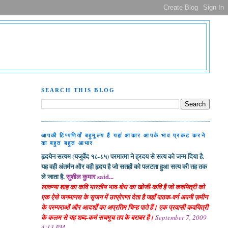
SEARCH THIS BLOG
आपकी टिप्पणियाँ बहुमूल्य हैं यहां आकार आपके भाव प्रकट करने
का बहुत बहुत आभार
हृदयेन सत्यम (यजुर्वेद १८-८५) परमात्मा ने ह्रदय से सत्य को जन्म दिया है.
यह वही अंतर्मन और वही हृदय है जो सतहों को पलटता हुआ सत्य की तह तक
ले जाता है.
सुशील कुमार said...
लावण्या शाह का कवि भारतीय भाव-बोध का खोजी-कवि है जो कवयित्री को
एक ऐसे जनमानस के सृजन में उत्प्रेरणा देता है जहाँ पाठक-वर्ग अपनी ज़मीन
के परम्पराओं और आदर्शों का अप्रतिम चिन्ह पाते हैं। एक प्रवासी कवयित्री
के कलम से यह शब्द-कर्म सचमुच तप के बराबर है।
September 7, 2009
4:13 PM