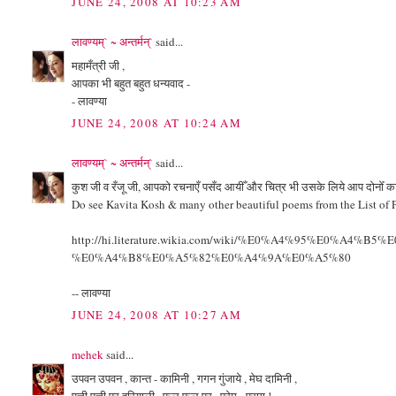
JUNE 24, 2008 AT 10:23 AM
लावण्यम्` ~ अन्तर्मन्`
said...
महामँत्री जी ,
आपका भी बहुत बहुत धन्यवाद -
- लावण्या
JUNE 24, 2008 AT 10:24 AM
लावण्यम्` ~ अन्तर्मन्`
said...
कुश जी व रँजू जी, आपको रचनाएँ पसँद आयीँ और चित्र भी उसके लिये आप दोनोँ 
Do see Kavita Kosh & many other beautiful poems from the List of P
http://hi.literature.wikia.com/wiki/%E0%A4%95%E0
%E0%A4%B8%E0%A5%82%E0%A4%9A%E0%A5%80
-- लावण्या
JUNE 24, 2008 AT 10:27 AM
mehek
said...
उपवन उपवन , कान्त - कामिनी , गगन गुंजाये , मेघ दामिनी ,
पत्ती पत्ती पर हरियाली , फूल फूल पर , प्रेम - पराग !