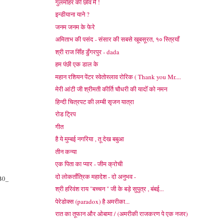
गुलमोहर की छाँव मेँ !
इन्डीयाना याने ?
जनम जनम के फेरे
अमिताभ की पसंद - संसार की सबसे खूबसूरत, १० स्त्रियाँ
श्री राज सिँह डुँगरपुर - dada
हम पंछी एक डाल के
महान रशियन पेंटर स्वेतोस्लाव रोरिक ( Thank you Mr....
मेरी आंटी जी श्रीमती कीर्ति चौधरी की यादोँ को नमन
हिन्दी चित्रपट की लम्बी सृजन यात्रा
रोड ट्रिप
गीत
है ये मुम्बई नगरिया , तू देख बबुआ
तीन कन्या
एक पिता का प्यार - जीम क्रोची
दो लोकताँत्रिक महादेश - दो अनुभव -
B0_
श्री हरिवंश राय "बच्चन " जी के बड़े सुपुत्र , बंबई...
पेरेडोक्स (paradox) है अमरीका...
रात का तूफान और ओबामा / (अमरीकी राजकरण पे एक नजर)