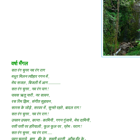
वर्षा मँगल
सत रंग चुनर नव रंग राग
मधुर मिलन त्यौहार गगन में ,
मेघ सजल , बिजली में आग .............
सत रंग चुनर , नव रंग पाग !
पावस ऋतू नारी , नर सावन ,
रस रिम झिम , संगीत सुहावन ,
सारस के जोड़े , सरवर में , सुनते रहते , बादल राग !
सत रंग चुनर , नव रंग राग !
उपवन उपवन , कान्त - कामिनी , गगन गुंजाये , मेघ दामिनी ,
पत्ती पत्ती पर हरियाली , फूल फूल पर , प्रेम - पराग !
सत रंग चुनर , नव रंग राग .....
पवन चलाये , बाण , बूँद के , सहती धरती , आँख मूँद के -