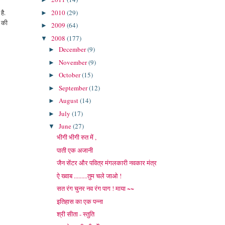
2010
(29)
है.
►
ं की
2009
(64)
►
2008
(177)
▼
December
(9)
►
November
(9)
►
October
(15)
►
September
(12)
►
August
(14)
►
July
(17)
►
June
(27)
▼
भीगी भीगी रुत में ,
पाती एक अजानी
जैन सेंटर और पवित्र मंगलकारी नवकार मंत्र
ऐ ख्वाब .........तुम चले जाओ !
सत रंग चुनर नव रंग पाग ! माया ~~
इतिहास का एक पन्ना
श्री सीता - स्तुति