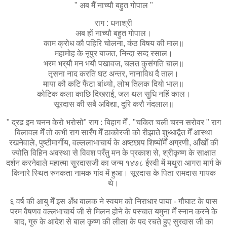
" अब मैँ नाच्यौ बहुत गोपाल "
राग :
धनाश्री
अब हों नाच्यौ बहुत गोपाल।
काम क्रोध कौ पहिरि चोलना, कंठ विषय की माल॥
महामोह के नूपुर बाजत, निन्दा सब्द रसाल।
भरम भर्‌यौ मन भयौ पखावज, चलत कुसंगति चाल॥
तृसना नाद करति घट अन्तर, नानाविध दै ताल।
माया कौ कटि फैंटा बांध्यो, लोभ तिलक दियो भाल॥
कोटिक कला काछि दिखराई, जल थल सुधि नहिं काल।
सूरदास की सबै अविद्या, दूरि करौ नंदलाल॥
" द्रढ इन चनन केरो भरोसो" राग : बिहाग मेँ , "चकित चली चरन सरोवर " राग
बिलावल मेँ तो कभी राग सारँग मेँ ठाकोरजी को रीझाते शुध्धाद्वैत मेँ आस्था
रखनेवाले, पुष्टीमार्गीय, वल्ललाभाचार्य के अष्टछाप शिष्योँमेँ अग्रणी, आँखोँ की
ज्योति विहिन अवस्था से विवश परँतु मन के प्रकाश से, श्रीकृष्ण के साक्षात
दर्शन करनेवाले महात्मा सुरदासजी का जन्म १४७८ ईस्वी में मथुरा आगरा मार्ग के
किनारे स्थित रुनकता नामक गांव में हुआ। सूरदास के पिता रामदास गायक
थे।
६ वर्ष की आयु मेँ इस अँध बालक ने स्वयम को निराधार पाया - गौघाट के पास
परम वैषणव वल्लभाचार्य जी से मिलन होने के पस्चात यमुना मेँ स्नान करने के
बाद, गुरु के आदेश से बाल कृष्ण की लीला के पद रचते हुए सुरदास जी का