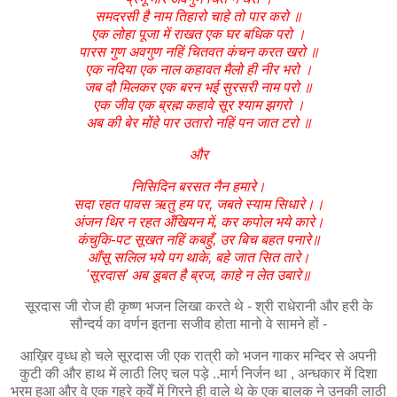
समदरसी है नाम तिहारो चाहे तो पार करो ॥
एक लोहा पूजा में राखत एक घर बधिक परो ।
पारस गुण अवगुण नहिं चितवत कंचन करत खरो ॥
एक नदिया एक नाल कहावत मैलो ही नीर भरो ।
जब दौ मिलकर एक बरन भई सुरसरी नाम परो ॥
एक जीव एक ब्रह्म कहावे सूर श्याम झगरो ।
अब की बेर मोंहे पार उतारो नहिं पन जात टरो ॥
और
निसिदिन बरसत नैन हमारे।
सदा रहत पावस ऋतु हम पर, जबते स्याम सिधारे।।
अंजन थिर न रहत अँखियन में, कर कपोल भये कारे।
कंचुकि-पट सूखत नहिं कबहुँ, उर बिच बहत पनारे॥
आँसू सलिल भये पग थाके, बहे जात सित तारे।
'सूरदास' अब डूबत है ब्रज, काहे न लेत उबारे॥
सूरदास जी रोज ही कृष्ण भजन लिखा करते थे - श्री राधेरानी और हरी के
सौन्दर्य का वर्णन इतना सजीव होता मानो वे सामने हों -
आख़िर वृध्ध हो चले सूरदास जी एक रात्री को भजन गाकर मन्दिर से अपनी
कुटी की और हाथ में लाठी लिए चल पड़े ..मार्ग निर्जन था , अन्धकार में दिशा
भ्रम हुआ और वे एक गहरे कुवेँ में गिरने ही वाले थे के एक बालक ने उनकी लाठी