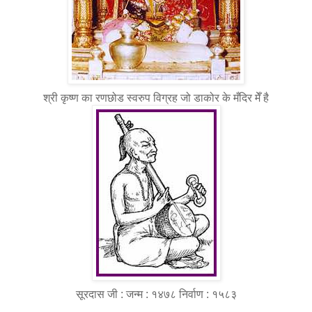
श्री कृष्ण का रणछोड स्वरुप विग्रह जो डाकोर के मँदिर मेँ है
सूरदास जी : जन्म : १४७८ निर्वाण : १५८३