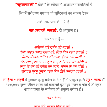
"सूरसारावली' "
होली" के त्योहार पे आधारित पदावलियाँ हैँ
जिनमेँ श्रीकृष्ण भगवान को सृष्टिकर्ता का स्वरुप देकर
उनकी आराधना की गयी है।
नल-दमयन्ती: ब्याहलो :
दो अप्राप्य हैं।
अन्य भजन हैं --
अखियाँ हरि दर्शन की प्यासी ।
देखो चाहत कमल नयन को, निस दिन रहत उदासी ॥
केसर तिलक मोतिन की माला, वृंदावन के वासी ।
नेहा लगाए त्यागी गये तृण सम, डारि गये गल फाँसी ॥
काहु के मन की कोऊ का जाने, लोगन के मन हाँसी ।
सूरदास प्रभु तुम्हरे दरस बिन लेहों करवत कासी ॥
साहित्य ~ लहरी
मेँ मुख्यत: प्रभु भक्ति के गीत हैँ तो प्रमुख कृति
सुर ~ सागर
मेँ
१००,००० कृष्ण जीवन लीला को बखानते हुए मधुर भजन व गीत हैँ जो ब्रज
भाषा व जगत के साहित्य की अमुल्य धरोहर हैँ।
राग : केदार
प्रभू मोरे अवगुण चित न धरो ।