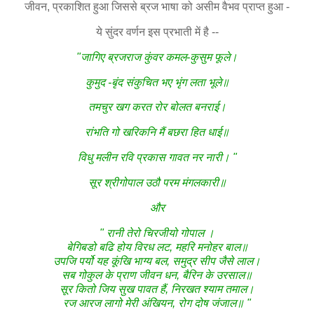
जीवन, प्रकाशित हुआ जिससे ब्रज भाषा को असीम वैभव प्राप्त हुआ -
ये सुंदर वर्णन इस प्रभाती में है --
"जागिए ब्रजराज कुंवर कमल-कुसुम फूले।
कुमुद -बृंद संकुचित भए भृंग लता भूले॥
तमचुर खग करत रोर बोलत बनराई।
रांभति गो खरिकनि मैं बछरा हित धाई॥
विधु मलीन रवि प्रकास गावत नर नारी। "
सूर श्रीगोपाल उठौ परम मंगलकारी॥
और
" रानी तेरो चिरजीयो गोपाल ।
बेगिबडो बढि होय विरध लट, महरि मनोहर बाल॥
उपजि पर्यो यह कूंखि भाग्य बल, समुद्र सीप जैसे लाल।
सब गोकुल के प्राण जीवन धन, बैरिन के उरसाल॥
सूर कितो जिय सुख पावत हैं, निरखत श्याम तमाल।
रज आरज लागो मेरी अंखियन, रोग दोष जंजाल॥ "