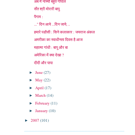
अब मैँ नाच्यौ बहुत गोपाल
सँत श्री मोरारी बापु
पैगाम :
..." दिन आये ...दिन जाये, ..
हमारे पडौसी : सिने कलाकार : जयराज अंकल
अमरीका का स्वाधीनता दिवस है आज
महात्मा गांधी : बापू और बा
अमेरिका में क्या देखा ?
दीदी और पापा
June
(27)
►
May
(22)
►
April
(17)
►
March
(14)
►
February
(11)
►
January
(10)
►
2007
(101)
►