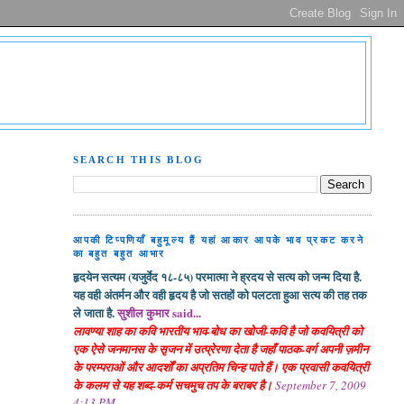
SEARCH THIS BLOG
आपकी टिप्पणियाँ बहुमूल्य हैं यहां आकार आपके भाव प्रकट करने
का बहुत बहुत आभार
हृदयेन सत्यम (यजुर्वेद १८-८५) परमात्मा ने ह्रदय से सत्य को जन्म दिया है.
यह वही अंतर्मन और वही हृदय है जो सतहों को पलटता हुआ सत्य की तह तक
ले जाता है.
सुशील कुमार said...
लावण्या शाह का कवि भारतीय भाव-बोध का खोजी-कवि है जो कवयित्री को
एक ऐसे जनमानस के सृजन में उत्प्रेरणा देता है जहाँ पाठक-वर्ग अपनी ज़मीन
के परम्पराओं और आदर्शों का अप्रतिम चिन्ह पाते हैं। एक प्रवासी कवयित्री
के कलम से यह शब्द-कर्म सचमुच तप के बराबर है।
September 7, 2009
4:13 PM