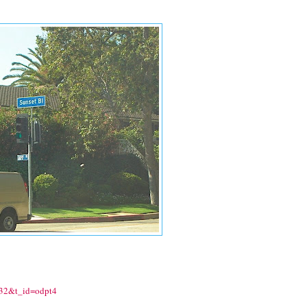
032&t_id=odpt4