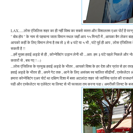
LAX......लोस एंजिलिस शहर का ही नहीं विश्व का सबसे व्यस्त और विशालतम एअर पोर्ट है परन्तु
" बोब होप " के नाम से पहचाना जाता विमान स्थल जहाँ आप १५ मिनटों में , आपका बैग लेकर बाहर 
आपको कहीं के लिए विमान लेना है तब तो ३ से ४ घंटे या ५ भी , घंटे पूर्व ही आप , लोस एंजिल
सकती है !!
...हमें मुख्य हवाई अड्डे से ही , कोन्नेक्टिंग उड़ान लेनी थी ...अत: हम ३ घंटे पहले निकले 
कतारों से , बच गए ! :-)
...लोस एंजिलिस के प्रमुख हवाई अड्डे के भीतर , आपको विश्व के हर देश और प्रांत से हर तरह 
हवाई अड्डे के भीतर ही , अपने गेट तक , आने के लिए असंख्य स्व चालित सीढीयाँ , एस्केलेटर औ
हमारा कोन्नेक्टिंग एअर पोर्ट था दक्षिण दिशा में बसा अटलांटा शहर जो जार्जिया प्रांत की राजध
पडी और एस्केलेटर या एलेवेटर या लिफ्ट से भी फासला तय करना पडा ( अमरीकी लिफ्ट के बजाय एल