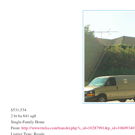
$531,534
2 br ba 841 sqft
Single-Family Home
From:
http://www.trulia.com/transfer.php?s_id=10287901&p_id=1060934
Listing Type: Resale