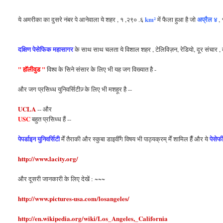
km²
अप्रैल ४
ये अमरीका का दुसरे नंबर पे आनेवाला ये शहर , १ ,२९० .६
में फैला हुआ है जो
,
दक्षिण पेसेफिक महासागर
के साथ साथ चलता ये विशाल शहर , टेलिविज़न, रेडियो, दूर संचार , व्य
" हॉलीवुड "
विश्व के सिने संसार के लिए भी यह जग विख्यात है -
और जग प्रसिध्ध युनिवर्सिटीज़् के लिए भी मशहूर है --
UCLA
-- और
USC
बहुत प्रसिध्ध हैं --
पेपर्डाइन युनिवर्सिटी
पेसे
मेँ तैराकी और स्कुबा डाइवीँग विषय भी पाठ्यक्रम् मेँ शामिल हैँ और ये
http://www.lacity.org/
और दूसरी जानकारी के लिए देखें : ~~~
http://www.pictures-usa.com/losangeles/
http://en.wikipedia.org/wiki/Los_Angeles,_California