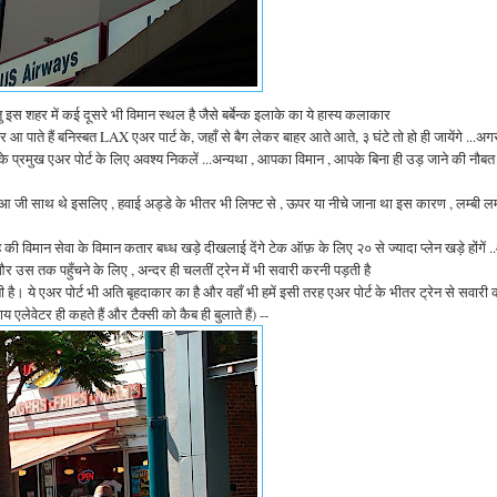
 इस शहर में कई दूसरे भी विमान स्थल है जैसे बर्बेन्क इलाके का ये हास्य कलाकार
आ पाते हैं बनिस्बत LAX एअर पार्ट के, जहाँ से बैग लेकर बाहर आते आते, ३ घंटे तो हो ही जायेंगे ...अग
िस के प्रमुख एअर पोर्ट के लिए अवश्य निकलें ...अन्यथा , आपका विमान , आपके बिना ही उड़ जाने की नौब
और नोआ जी साथ थे इसलिए , हवाई अड्डे के भीतर भी लिफ्ट से , ऊपर या नीचे जाना था इस कारण , लम्बी लम्
की विमान सेवा के विमान कतार बध्ध खड़े दीखलाई देंगे टेक ऑफ़ के लिए २० से ज्यादा प्लेन खड़े होंगें 
र उस तक पहुँचने के लिए , अन्दर ही चलतीं ट्रेन में भी सवारी करनी पड़ती है
ानी है। ये एअर पोर्ट भी अति बृहदाकार का है और वहाँ भी हमें इसी तरह एअर पोर्ट के भीतर ट्रेन से सवारी
ेवेटर ही कहते हैं और टैक्सी को कैब ही बुलाते हैं) --