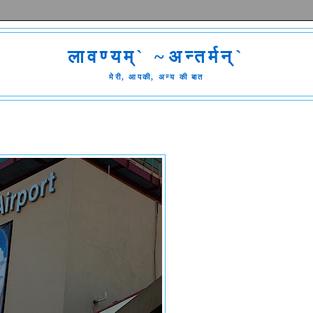
लावण्यम्` ~अन्तर्मन्`
मेरी, आपकी, अन्य की बात