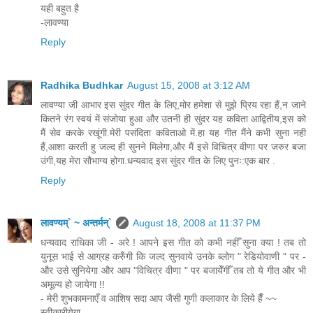
यही बहुत है
-लावण्या
Reply
Radhika Budhkar
August 15, 2008 at 3:12 AM
लावण्या जी आभार इस सुंदर गीत के लिए,मोर हमेशा से मुझे प्रिय रहा हैं,न जाने
कितने रंग स्वयं में संजोया हुआ और उतनी ही सुंदर यह कविता आद्वितीय,इस को
मैं सेव करके रखूंगी.मेरी पसंदिता कविताओ में.हा यह गीत मैंने कभी सुना नही
हैं,आशा करती हु जल्द ही सुनने मिलेगा,और मैं इसे विचित्र वीणा पर जरुर बजा
उंगी,यह मेरा सौभाग्य होगा.धन्यवाद इस सुंदर गीत के लिए पुनः:एक बार .
Reply
लावण्यम्` ~ अन्तर्मन्`
August 18, 2008 at 11:37 PM
धन्यवाद राधिका जी - अरे ! आपने इस गीत को कभी नहीँ सुना क्या ! तब तो
युनूस भाई से आग्रह करुँगी कि जल्द सुनवाये उनके ब्लोग " रेडियोवाणी " पर -
और उसे सुनियेगा और आप "विचित्र वीणा " पर बजायेँगीँ तब तो ये गीत और भी
अमूल्य हो जायेगा !!
- मेरी शुभकामनाएँ व आशिष सदा आप जैसी गुणी कलाकार के लिये हैँ ~~
स्वीकारीयेगा -