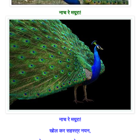
नाच रे मयूरा!
नाच रे मयूरा!
खोल कर सहस्त्र नयन,