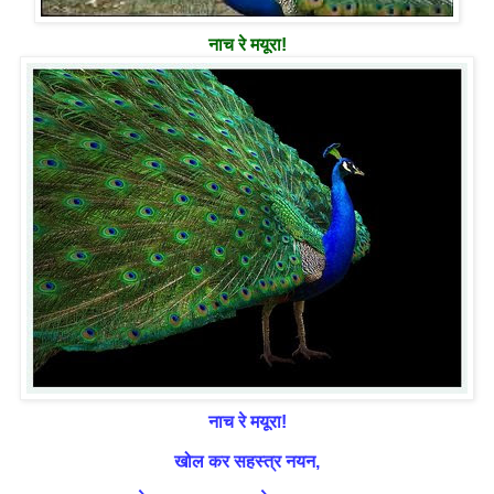
नाच रे मयूरा!
नाच रे मयूरा!
खोल कर सहस्त्र नयन,