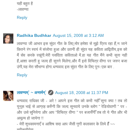
यही बहुत है
-लावण्या
Reply
Radhika Budhkar
August 15, 2008 at 3:12 AM
लावण्या जी आभार इस सुंदर गीत के लिए,मोर हमेशा से मुझे प्रिय रहा हैं,न जाने
कितने रंग स्वयं में संजोया हुआ और उतनी ही सुंदर यह कविता आद्वितीय,इस को
मैं सेव करके रखूंगी.मेरी पसंदिता कविताओ में.हा यह गीत मैंने कभी सुना नही
हैं,आशा करती हु जल्द ही सुनने मिलेगा,और मैं इसे विचित्र वीणा पर जरुर बजा
उंगी,यह मेरा सौभाग्य होगा.धन्यवाद इस सुंदर गीत के लिए पुनः:एक बार .
Reply
लावण्यम्` ~ अन्तर्मन्`
August 18, 2008 at 11:37 PM
धन्यवाद राधिका जी - अरे ! आपने इस गीत को कभी नहीँ सुना क्या ! तब तो
युनूस भाई से आग्रह करुँगी कि जल्द सुनवाये उनके ब्लोग " रेडियोवाणी " पर -
और उसे सुनियेगा और आप "विचित्र वीणा " पर बजायेँगीँ तब तो ये गीत और भी
अमूल्य हो जायेगा !!
- मेरी शुभकामनाएँ व आशिष सदा आप जैसी गुणी कलाकार के लिये हैँ ~~
स्वीकारीयेगा -