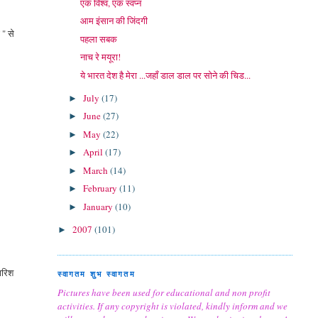
एक विश्व, एक स्वप्न
आम इंसान की जिंदगी
 " से
पहला सबक
नाच रे मयूरा!
ये भारत देश है मेरा ...जहाँ डाल डाल पर सोने की चिड...
July
(17)
►
June
(27)
►
May
(22)
►
April
(17)
►
March
(14)
►
February
(11)
►
January
(10)
►
2007
(101)
►
बारिश
स्वागतम शुभ स्वागतम
Pictures have been used for educational and non profit
activities. If any copyright is violated, kindly inform and we