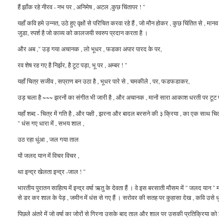
हैं झाँक रहे नीरव - नभ पर , अनिमेष , अटल ,कुछ चिंतापर ! "
यहाँ कवि हमे उन्नत, उठे हुए वृक्षों से परिचित करवा रहे हैं , जो मौन होकर , कुछ चिंतित से , मा
जुडा, स्पर्श है जो काव्य को कालजयी स्वरुप प्रदान करता है ।
और अब ," उड़ गया अचानक , लो भूधर
, फड
का अपार पारद के पर,
रव
शेष रह गए है निर्झर, है टूट पड़ा, भू पर , अम्बर ! "
यहाँ चित्र सजीव , सप्राण बन उठा है , भूधर पारे से , चमकीले , पर, फडफडाकर,
उड़ चला है ~~~ झरनों का संगीत भी जारी है , और अचानक , मानों सारा आकाश धरती पर टूट पड़ा ह
यहाँ शब्द - चित्र में गति है , और पक्षी , झरना और बादल बरसने की ३ क्रिया , का एक साथ चि
" धंस गए धारा में , सभय शाल ,
उठ रहा धुंआ , जल गया ताल
यों जलद यान में विचर विचर ,
था
इन्द्र खेलता इन्द्र -जाल ! "
भारतीय पुरातन साहित्य में इन्द्र
वर्षा ऋतु
के देवता हैं । वे इस बरसाती मौसम में " जलद यान " म
से डर कर शाल के पेड़ , जमीन में धंस से गए हैं । सरोवर की सतह पर कुहासा देख , कवि उसे धुए
पिछले अंतरे में जो वर्षा का जोरों से गिरना उसके बाद ताल और शाल पर उसकी प्रतिक्रिया को