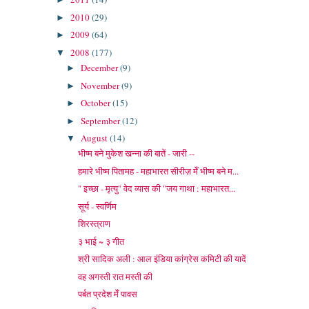
2010
(29)
►
2009
(64)
►
2008
(177)
▼
December
(9)
►
November
(9)
►
October
(15)
►
September
(12)
►
August
(14)
▼
भीष्म बने मुकेश खन्ना की बातें - जारी --
हमारे भीष्म पितामह - महाभारत सीरीज़ मेँ भीष्म बने म...
" इच्छा - मृत्यु" वेद व्यास की "जय गाथा : महाभारत...
सूर्य - स्वर्णिम
शिरस्त्राण
३ भाई ~ ३ गीत
श्री सादिक अली : आल इंडिया कांग्रेस कमिटी की यादें
वह अगस्ती रात मस्ती की
पर्बत प्रदेश मेँ पावस