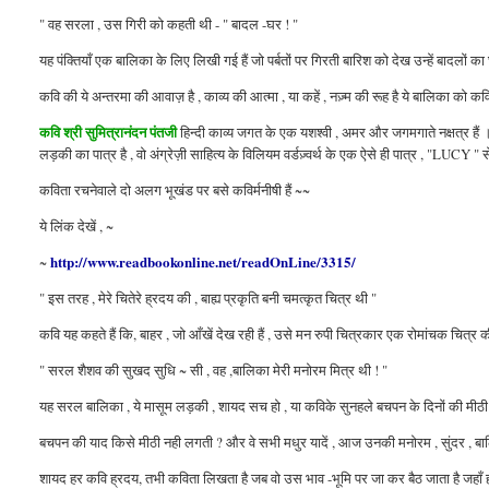
" वह सरला , उस गिरी को कहती थी - " बादल -घर ! "
यह पंक्तियाँ एक बालिका के लिए लिखी गई हैं जो पर्बतों पर गिरती बारिश को देख उन्हें बादलों 
कवि की ये अन्तरमा की आवाज़ है , काव्य की आत्मा , या कहें , नज़्म की रूह है ये बालिका को क
कवि श्री सुमित्रानंदन पंतजी
हिन्दी काव्य जगत के एक यशश्वी , अमर और जगमगाते नक्षत्र हैं
लड़की का पात्र है , वो अंग्रेज़ी साहित्य के विलियम वर्डज़्वर्थ के एक ऐसे ही पात्र , "LUCY " 
कविता रचनेवाले दो अलग भूखंड पर बसे कविर्मनीषी हैं ~~
ये लिंक देखें , ~
http://www.readbookonline.net/readOnLine/3315/
~
" इस तरह , मेरे चितेरे ह्रदय की , बाह्य प्रकृति बनी चमत्कृत चित्र थी "
कवि यह कहते हैं कि, बाहर , जो आँखें देख रही हैं , उसे मन रुपी चित्रकार एक रोमांचक चित्र की त
" सरल शैशव की सुखद सुधि ~ सी , वह ,बालिका मेरी मनोरम मित्र थी ! "
यह सरल बालिका , ये मासूम लड़की , शायद सच हो , या कविके सुनहले बचपन के दिनों की मीठी 
बचपन की याद किसे मीठी नही लगती ? और वे सभी मधुर यादें , आज उनकी मनोरम , सुंदर , बालिका
शायद हर कवि
ह्रदय,
तभी कविता लिखता है जब वो उस भाव -भूमि पर जा कर बैठ जाता है जहाँ हर 