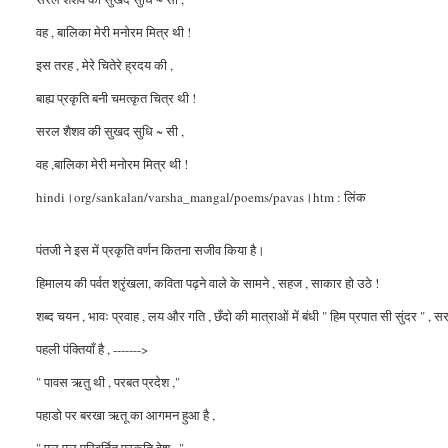
वह , बालिका मेरी मनोरम मित्र थी !
इस तरह , मेरे चितेरे ह्रदय की ,
बाह्य प्रकृति बनी चमत्कृत चित्र थी !
सरल शैशव की सुखद सुधि ~ सी ,
वह ,बालिका मेरी मनोरम मित्र थी !
hindi।org/sankalan/varsha_mangal/poems/pavas।htm : लिंक
पंतजी ने इस में प्रकृति वर्णन कितना सजीव किया है।
हिमालय की पर्वत श्रृंखला, कविता पढ़ने वाले के सामने , सहज , साकार हो उठे !
शब्द चयन , भावः प्रवाह , लय और गति , छँदो की मात्राओं में बंधी " हिम प्रपात सी सुंदर " , 
पहली पंक्तियाँ है , ------->
" पावस ऋतु थी , परबत प्रदेश ,"
पहाडो पर बरखा ऋतू का आगमन हुआ है ,
" पल पल परिवर्तित प्रकृति वेश , "