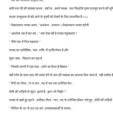
कवि पन्त जी की सशक्त कलम , यहाँ पर , हमारे समक्ष , चल चित्रोसे दृश्य प्रस्तुत करने की भूमि
पाठक उत्सुकता से बंधे आगे के दृश्यों को देखने के लिए लालायित है ~~>
" मेखलाकार परबत अपार, "अलंकार , उपमान = मेखलाकार परबत श्रेणी
" अवलोक रहा है बार बार , " क्या देख रही है परबत श्रृंखलाएं ?
" नीचे जल में निज महाकार "
परबत का प्रतिबिम्ब , जल -राशिः में द्रष्टिगोचर है और
सुंदर शब्द - चित्रण बन पड़ा है
" जिसके चरणों में पड़ा ताल , दर्पण सा फैला है विशाल "
यहाँ दर्पण के साथ ताल की उपमा देने से जल की स्वछता का आभास मिल जाता है , यही दर्शाता है ,
" गिरी का गौरव , गा गा कर , मद में नस नस उत्तेजित केर ,
मोती की लड़ियों से सुंदर ,झरते है , झाग भरे निर्झर !"
परबत से बहते हुए झरने , उसीका गौरव - गान , मद से उत्तेजित होकर गाते हुए , मोती की लड़ियो
" गिरिवर के उर से उठ उठ कर ,उच्चाकाक्षाओँ से तरुवर ,