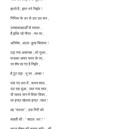
झरते है , झाग भरे निर्झर !
गिरिवर के उर से उठ उठ कर ,
उच्चाकाक्षाओँ से
तरुवर ,
हैं झाँक रहे नीरव - नभ पर ,
अनिमेष , अटल ,कुछ चिंतापर !
उड़ गया अचानक , लो भूधर ,
फडका
अपार पारद के पर,
रव शेष रह गए है निर्झर ,
है टूट पड़ा , भू पर , अम्बर !
धंस गए धरा में , सभय शाल ,
उठ रहा धुंआ , जल गया ताल ,
यों जलद यान में विचर विचर ,
था इन्द्र खेलता इन्द्र -जाल !
वह "सरला" , उस गिरी को
कहती थी - " बादल -घर ! "
सरल शैशव की सुखद सुधि ~ सी ,