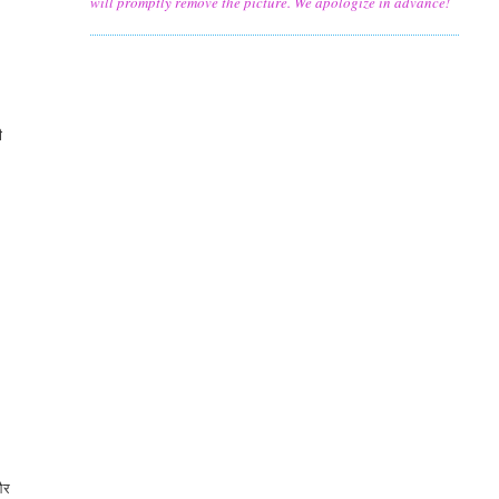
will promptly remove the picture. We apologize in advance!
ी
 और