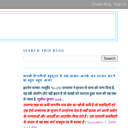
SEARCH THIS BLOG
आपकी टिप्पणियाँ बहुमूल्य हैं यहां आकार आपके भाव प्रकट करने
का बहुत बहुत आभार
हृदयेन सत्यम (यजुर्वेद १८-८५) परमात्मा ने ह्रदय से सत्य को जन्म दिया है.
यह वही अंतर्मन और वही हृदय है जो सतहों को पलटता हुआ सत्य की तह तक
ले जाता है.
सुशील कुमार said...
लावण्या शाह का कवि भारतीय भाव-बोध का खोजी-कवि है जो कवयित्री को
एक ऐसे जनमानस के सृजन में उत्प्रेरणा देता है जहाँ पाठक-वर्ग अपनी ज़मीन
के परम्पराओं और आदर्शों का अप्रतिम चिन्ह पाते हैं। एक प्रवासी कवयित्री
के कलम से यह शब्द-कर्म सचमुच तप के बराबर है।
September 7, 2009
4:13 PM