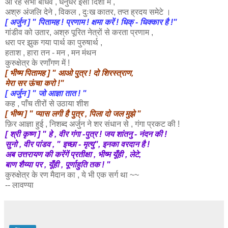
आ रहे सभी बांधव , धनुर्धर इसी दिशा में ,
अश्रु
अंजलि देने , विकल , दुःख कातर, तप्त ह्रदय समेटे ।
[ अर्जुन ] " पितामह ! प्रणाम ! क्षमा करें ! धिक् - धिक्कार है !"
गांडीव
को उतार, अश्रु पूरित नेत्रों से करता प्रणाम ,
धरा पर
झुक गया पार्थ का पुरुषार्थ ,
हताश , हारा तन - मन , मन मंथन
कुरुक्षेत्र के रणाँगण में !
[ भीष्म पितामह ] " आओ पुत्र ! दो शिरस्त्राण,
मेरा सर ऊंचा करो !"
[ अर्जुन ] " जो आज्ञा तात ! "
कह , पाँच तीरों से उठाया शीश
[ भीष्म ] " प्यास लगी है पुत्र , पिला दो जल मुझे "
फ़िर आज्ञा हुई , निशब्द अर्जुन ने शर संधान से , गंगा प्रकट की !
[ श्री कृष्ण ] " हे , वीर गंगा -पुत्र ! जय शांतनु - नंदन की !
सुनो , वीर पांडव , " इच्छा - मृत्यु", इनका वरदान है !
अब उत्तरायण की करेंगें प्रतीक्षा , भीष्म यूँही ,
लेटे,
बाण शैय्या पर , यूँही , पूर्णाहुति तक ! "
कुरुक्षेत्र के
रण मैदान का , ये भी एक सर्ग था ~~
-- लावण्या