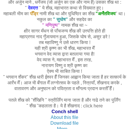
और अर्जुन माने , धनँजय (जो अर्जुन का एक और नाम है) उसका शँख था :
"
देवदत्त
" ये शँख, महाभारत कथा से विख्यात हुए।
महाबली भीम का
पौँड्र
नामी शँख था और युधिष्ठिर का शँख
"अनँतविजय
" था।
नकुल का
"
सुघोष"
और सहदेव का
"
मणिपुष्प"
नामक शँख था ~
क्षीर सागर मँथन से पाँचजन्य शँख की उत्त्पत्ति होते ही
महाप्रणव नाद गुँजायमान हुआ, जिसके घोष से, असुर डरे !
तब महाविष्णु ने उसे धारण किया !
यही श्री कृष्ण का भी
शँख, महाभारत मेँ
भगवान वेद व्यास द्वारा
बतलाया गया है!
वेद व्यास ने, महाभारत मेँ , इस तरह,
नारायण विष्णु व श्री कृष्ण का
ऐक्य भी साबित किया !
" भगवान शँकर" शँख धारी ईश्वर हैँ जिनका आह्वान किया जाता है हर सत्कार्य के
आरँभ मेँ। आज भी बँगाल मेँ लग्नोत्सव के पहले , स्त्रियाँ, शँखनाद करके ,
वातावरण और अनुष्ठान को पवित्रता व माँगल्य प्रदान करतीँ हैँ।
पतले शँख को "शँखिनि " स्त्रीलिँग माना जाता है और गाढे तने का पुर्लिँग
" शँख "कहलाता है। ये है शँखनाद : click here
Conch shell
About this file
Download file
More…