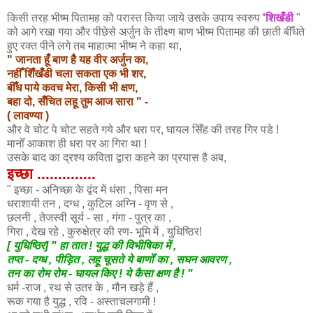
किसी तरह भीष्म पितामह को परास्त किया जाये उसके उपाय स्वरुप
'शिखँडी
"
को आगे रखा गया और पीछेसे अर्जुन के तीक्ष्ण बाण भीष्म पितामह की छाती बीँधते
हुए रक्त पीने लगे तब माहात्मा भीष्म ने कहा था,
" जानता हूँ बाण है यह वीर अर्जुन का,
नहीँ शिँखँडी चला सकता एक भी शर,
बीँध पाये कवच मेरा, किसी भी क्षण,
बहा दो, सँचित लहू तुम आज सारा " -
( लावण्या )
और वे चोट पे चोट सहते गये और धरा पर, घायल सिँह की तरह गिर पडे !
मानोँ आकाश ही धरा पर आ गिरा था !
उसके बाद का द्रश्य कविता द्वारा कहने का प्रयास है अब,
इच्छा ..............
" इच्छा - अनिच्छा के द्वंद में धंसा , पिसा मन
धराशायी तन , दग्ध , कुटिल अग्नि - वृण से ,
छलनी , तेजस्वी सूर्य - सा , गंगा - पुत्र का ,
गिरा , देख रहे , कुरुक्षेत्र की रण- भूमि में , युधिष्ठिर!
[ युधिष्ठिर] " हा तात ! युद्ध की विभीषिका में ,
तप्त - दग्ध , पीड़ित , लहू चूसते ये बाणोँ का , सघन आवरण ,
तन का रोम रोम - घायल किए ! ये कैसा क्षण है ! "
धर्म
-राज , रथ से उतर के , मौन खड़े हैं ,
रूक गया है युद्ध , रवि - अस्ताचलगामी !