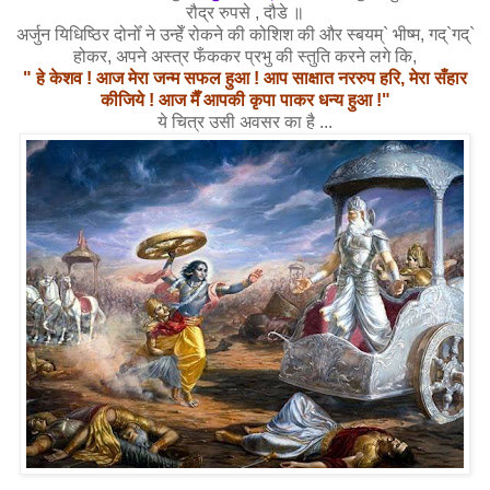
रौद्र रुपसे , दौडे ॥
अर्जुन यिधिष्ठिर दोनोँ ने उन्हेँ रोकने की कोशिश की और स्बयम्` भीष्म, गद्`गद्`
होकर, अपने अस्त्र फँककर प्रभु की स्तुति करने लगे कि,
" हे केशव ! आज मेरा जन्म सफल हुआ ! आप साक्षात नररुप हरि, मेरा सँहार
कीजिये ! आज मैँ आपकी कृपा पाकर धन्य हुआ !"
ये चित्र उसी अवसर का है ...