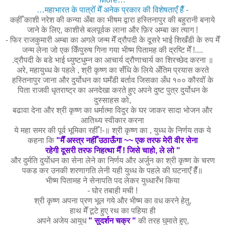
…महाभारत के पात्रोँ मेँ अनेक प्रकार की विशेषताएँ हैँ -
कहीँ काशी नरेश की कन्या अँबा का भीषम द्वारा हस्तिनापुर की बहुरानी बनाये
जाने के लिए, काशीसे बलपूर्वक लाना और फ़िर अम्बा का त्याग !
- फिर राजकुमारी अम्बा का अगले जन्म मेँ द्रौपदी के दूसरे भाई शिखँडी के रुप मेँ
जन्म लेना जो एक किँपुरुष गिना गया भीष्म पितामह की द्रष्टि मेँ !....
.द्रौपदी के बडे भाई ध्युष्टधुम्न का आचार्य द्रौणाचार्य का शिरच्छेद करना ॥
अरे, महायुध्ध के पहले , श्री कृष्ण का सँधि के लिये अँतिम प्रयास करते
हस्तिनापुर जाना और दुर्योधन का घमँडी बर्ताव जिसका अँध १०० कौरवोँ के
पिता राजवी धृतराष्ट्र का अनदेखा करते हुए अपने दुष्ट पुत्र दुर्योधन के
दुस्साहस को,
बढावा देना और श्री कृष्ण का धर्मात्मा विदुर के घर जाकर सादा भोजन और
आतिथ्य स्वीकार करना
ये महा समर की पूर्व भूमिका रहीँ !-॥ श्री कृष्ण का , युध्ध के निर्णय तक ये
कहना कि
"मैँ अस्त्र नहीँ उठाऊँगा ~~ एक तरफ मेरी वीर सेना
रहेगी दूसरी तरफ निहत्था मैँ ! जिसे चाहो, ले लो "
और दुर्मति दुर्योधन का सेना लेने का निर्णय और अर्जुन का श्री कृष्ण के चरण
पकड कर उनकी शरणागति लेनी यही युध्ध के पहले की घटनाएँ हैँ॥
भीष्म पितामह ने सेनापति पद लेकर युध्धारँभ किया
- घोर तबाही मची !
श्री कृष्ण अपना प्रण भूल गये और भीष्म का वध करने हेतु,
हाथ मेँ टूटे हुए रथ का पहिया ही
अपने अजेय आयुध
" सुदर्शन चक्र "
की तरह घुमाते हुए,